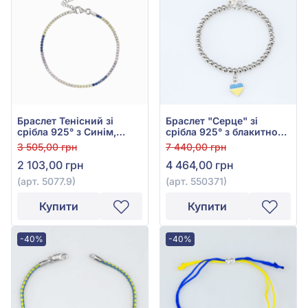
Браслет Тенісний зі
Браслет "Серце" зі
срібла 925° з Синім,
срібла 925° з блакитною
Рожевим, Фіолетовим,
та жовтою емаллю, арт.
3 505,00 грн
7 440,00 грн
Жовтим та
550371
2 103,00 грн
4 464,00 грн
Помаранчевим Фіанітом/
куб.цирконієм, арт.
(арт. 5077.9)
(арт. 550371)
5077.9
Купити
Купити
-40%
-40%