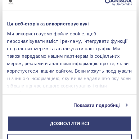
Браслет із срібла 925° з
Шнурок на руку зі срібла
синім та жовтим
925° із синім та жовтим
текстилем, арт. 40386-1р
текстилем, арт. 4626-1р
5 232,00 грн
2 105,00 грн
Ця веб-сторінка використовує кукі
3 139,20 грн
1 263,00 грн
Ми використовуємо файли cookie, щоб
(арт. 40386-1р)
(арт. 4626-1р)
персоналізувати вміст і рекламу, інтегрувати функції
Купити
Купити
соціальних мереж та аналізувати наш трафік. Ми
також передаємо нашим партнерам із соціальних
мереж, реклами й аналітики інформацію про те, як ви
користуєтеся нашим сайтом. Вони можуть поєднувати
її з іншою інформацією, яку ви їм надали або яку вони
зібрали під час вашого користування їхніми
службами.
Показати подробиці
ДОЗВОЛИТИ ВСІ
Срiбний шнурок на руку
Срiбний шнурок на руку
Немає в наявності
Немає в наявності