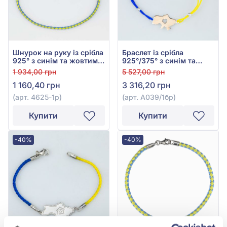
Шнурок на руку із срібла
Браслет із срібла
925° з синім та жовтим
925°/375° з синім та
текстилем, арт. 4625-1р
жовтим шовком, арт.
1 934,00 грн
5 527,00 грн
А039/1бр
1 160,40 грн
3 316,20 грн
(арт. 4625-1р)
(арт. А039/1бр)
Купити
Купити
-40%
-40%