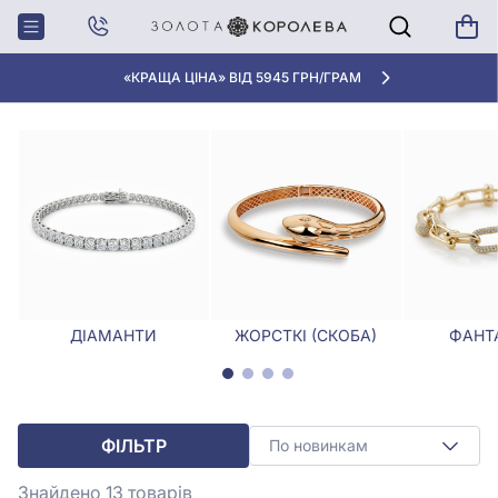
Головна
Браслети
Браслети з жовтими вставками
БРАСЛЕТИ З ЖОВТИМИ ВСТАВКАМИ
«КРАЩА ЦІНА» ВІД 5945 ГРН/ГРАМ
ДІАМАНТИ
ЖОРСТКІ (СКОБА)
ФАНТА
ФІЛЬТР
По новинкам
Знайдено 13
товарів