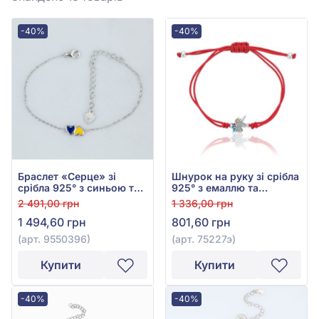
-40%
-40%
Браслет «Серце» зі
Шнурок на руку зі срібла
срібла 925° з синьою та
925° з емаллю та
жовтою емаллю, арт.
фіанітом/куб.цирконієм,
2 491,00 грн
1 336,00 грн
9550396
арт. 75227э
1 494,60 грн
801,60 грн
(арт. 9550396)
(арт. 75227э)
Купити
Купити
-40%
-40%