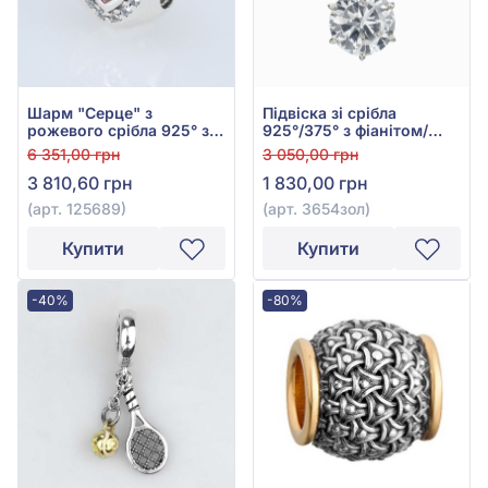
Шарм "Серце" з
Підвіска зі срібла
рожевого срібла 925° з
925°/375° з фіанітом/
рожевим та білим
куб.цирконієм, арт.
6 351,00 грн
3 050,00 грн
фіанітом/куб.цирконієм,
3654зол
3 810,60 грн
1 830,00 грн
арт. 125689
(арт. 125689)
(арт. 3654зол)
Купити
Купити
-40%
-80%