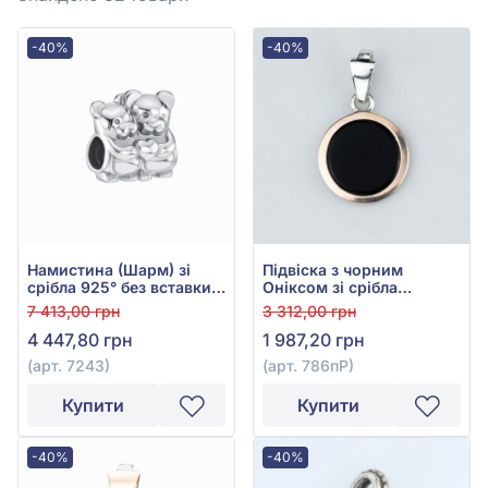
-40%
-40%
Намистина (Шарм) зі
Підвіска з чорним
срібла 925° без вставки,
Оніксом зі срібла
арт. 7243
925°/375°, арт. 786пР
7 413,00 грн
3 312,00 грн
4 447,80 грн
1 987,20 грн
(арт. 7243)
(арт. 786пР)
Купити
Купити
-40%
-40%