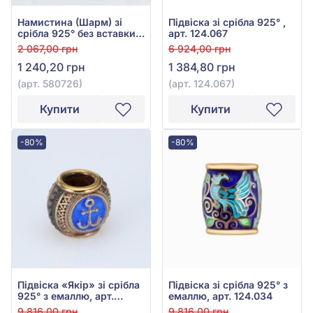
Намистина (Шарм) зі
Підвіска зі срібла 925° ,
срібла 925° без вставки,
арт. 124.067
арт. 580726
2 067,00 грн
6 924,00 грн
1 240,20 грн
1 384,80 грн
(арт. 580726)
(арт. 124.067)
Купити
Купити
-80%
-80%
Підвіска «Якір» зі срібла
Підвіска зі срібла 925° з
925° з емаллю, арт.
емаллю, арт. 124.034
124.040
9 816,00 грн
9 816,00 грн