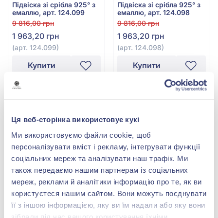
Підвіска зі срібла 925° з
Підвіска зі срібла 925° з
емаллю, арт. 124.099
емаллю, арт. 124.098
9 816,00 грн
9 816,00 грн
1 963,20 грн
1 963,20 грн
(арт. 124.099)
(арт. 124.098)
Купити
Купити
-80%
-80%
Ця веб-сторінка використовує кукі
Ми використовуємо файли cookie, щоб
персоналізувати вміст і рекламу, інтегрувати функції
соціальних мереж та аналізувати наш трафік. Ми
також передаємо нашим партнерам із соціальних
мереж, реклами й аналітики інформацію про те, як ви
Підвіска зі срібла 925° з
Підвіска зі срібла 925° з
користуєтеся нашим сайтом. Вони можуть поєднувати
емаллю, арт. 124.095
емаллю, арт. 124.062
її з іншою інформацією, яку ви їм надали або яку вони
9 816,00 грн
9 816,00 грн
зібрали під час вашого користування їхніми