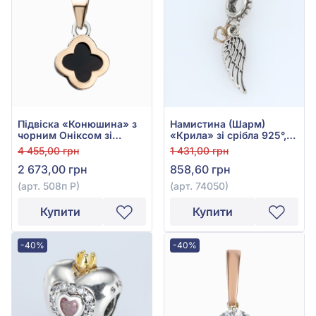
Підвіска «Конюшина» з
Намистина (Шарм)
чорним Оніксом зі
«Крила» зі срібла 925°,
срібла 925°/375°, арт.
без вставки, арт. 74050
4 455,00 грн
1 431,00 грн
508п Р
2 673,00 грн
858,60 грн
(арт. 508п Р)
(арт. 74050)
Купити
Купити
-40%
-40%