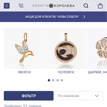
Головна
Кулони, Підвіски
Позолочені кулони та підвіски
ПОЗОЛОЧЕНІ КУЛОНИ ТА ПІДВІСКИ
АКЦІЯ ДЛЯ КЛІЄНТІВ "НОВА ПОШТА"
ЖІНОЧІ
ЧОЛОВІЧІ
ШАРМИ, Н
ФІЛЬТР
По новинкам
Знайдено 32
товари