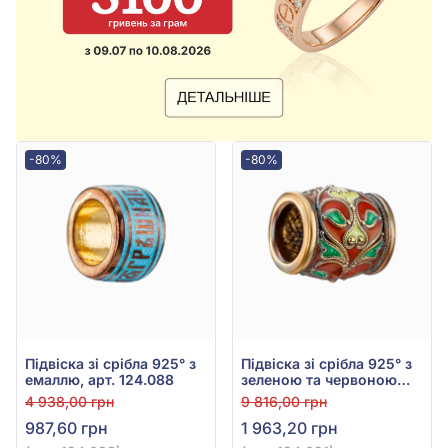
-80%
-80%
Підвіска зі срібла 925° з
Підвіска зі срібла 925° з
емаллю, арт. 124.088
зеленою та червоною
емаллю, арт. 124.021
4 938,00 грн
9 816,00 грн
987,60 грн
1 963,20 грн