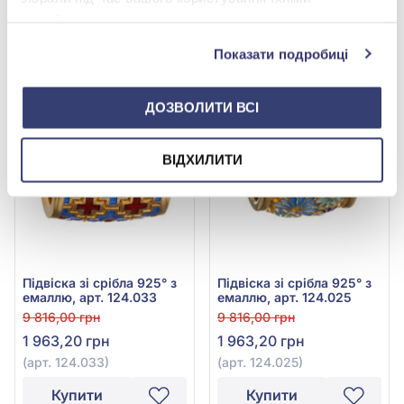
1 963,20 грн
1 963,20 грн
службами.
(арт. 124.095)
(арт. 124.062)
Показати подробиці
Купити
Купити
-80%
-80%
ДОЗВОЛИТИ ВСІ
ВІДХИЛИТИ
Підвіска зі срібла 925° з
Підвіска зі срібла 925° з
емаллю, арт. 124.033
емаллю, арт. 124.025
9 816,00 грн
9 816,00 грн
1 963,20 грн
1 963,20 грн
(арт. 124.033)
(арт. 124.025)
Купити
Купити