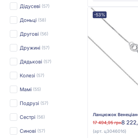
Дідусеві
(57)
-53%
Доньці
(58)
Другові
(56)
Дружині
(57)
Дядькові
(57)
Колезі
(57)
Мамі
(55)
Подрузі
(57)
Сестрі
(56)
8 222
17 494,95 грн
Синові
(57)
(арт. ц304601б)