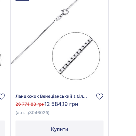
Ланцюжок Венеціанський з білого золота 585° без вставки, арт. ц304602б
12 584,19 грн
26 774,88 грн
(арт. ц304602б)
Купити