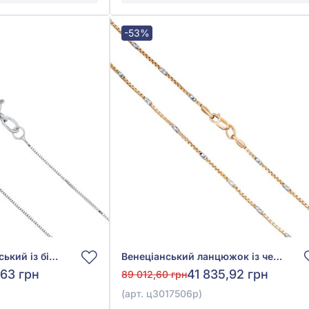
-53%
Ланцюжок Венеціанський із білого золота 585° без вставки, арт. ц304601б
Венеціанський ланцюжок із червоно-білого золота 585°, арт. ц3017506р
,63 грн
41 835,92 грн
89 012,60 грн
(арт. ц3017506р)