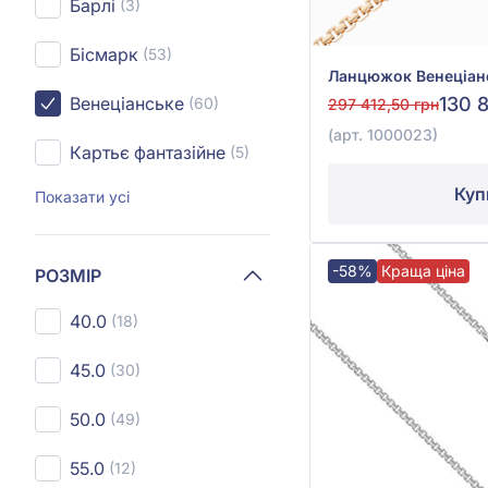
Барлі
(3)
Бісмарк
(53)
130 
Венеціанське
(60)
297 412,50 грн
(арт. 1000023)
Картьє фантазійне
(5)
Куп
Показати усі
-58%
Краща ціна
РОЗМІР
40.0
(18)
45.0
(30)
50.0
(49)
55.0
(12)