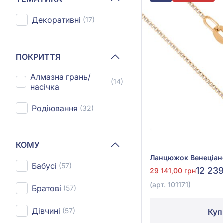
Декоративні
(17)
ПОКРИТТЯ
Алмазна грань/
(14)
насічка
Родіювання
(32)
КОМУ
Бабусі
(57)
12 239
29 141,00 грн
(арт. 101171)
Братові
(57)
Дівчині
(57)
Куп