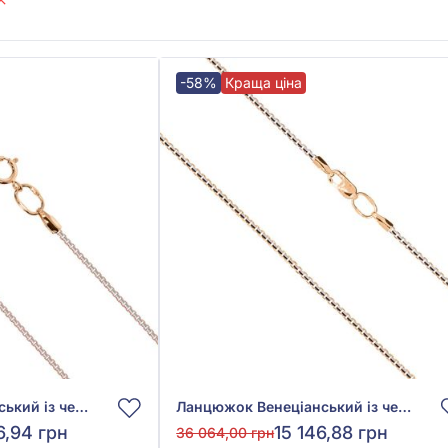
-58%
Краща ціна
Ланцюжок Венеціанський із червоно-білого золота 585°, без вставки, арт. 101314
Ланцюжок Венеціанський із червоно-білого золота 585°, без вставки, арт. 101274
6,94 грн
15 146,88 грн
36 064,00 грн