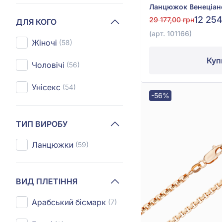
12 254
29 177,00 грн
ДЛЯ КОГО
(арт. 101166)
Жіночі
(58)
Куп
Чоловічі
(56)
Унісекс
(54)
-56%
ТИП ВИРОБУ
Ланцюжки
(59)
ВИД ПЛЕТІННЯ
Арабський бісмарк
(7)