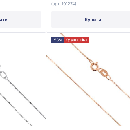
(арт. 101274)
ити
Купити
-58%
Краща ціна