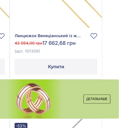
Ланцюжок Венеціанський із жовто-білого золота 585°, арт. 101309
17 662,68 грн
42 054,00 грн
(арт. 101309)
Купити
-53%