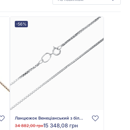
-56%
Ланцюжок Венеціанський з білого золота 585° без вставки, арт. 1000008б
15 348,08 грн
34 882,00 грн