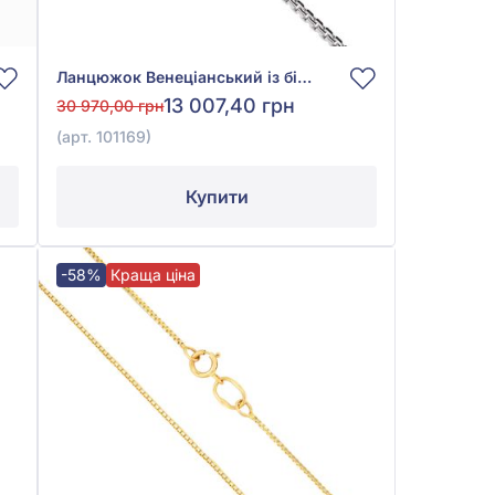
Ланцюжок Венеціанський із білого золота 585° без вставки, арт. 101169
13 007,40 грн
30 970,00 грн
(арт. 101169)
Купити
-58%
Краща ціна