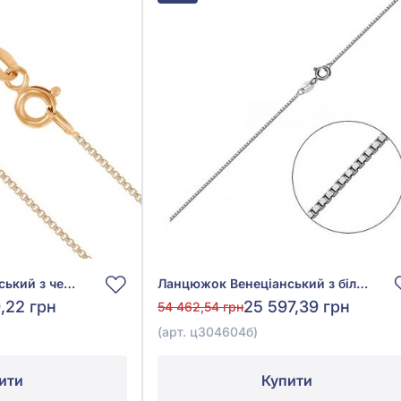
Ланцюжок Венеціанський з червоно-білого золота 585°, арт. 101171
Ланцюжок Венеціанський з білого золота 585° без вставки, арт. ц304604б
,22 грн
25 597,39 грн
54 462,54 грн
(арт. ц304604б)
ити
Купити