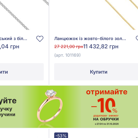
Ланцюжок Венеціанський з білого золота 585°, арт. 101312
Ланцюжок із жовто-білого золота 585°, арт. 101169
1,04 грн
11 432,82 грн
27 221,00 грн
(арт. 101169)
ити
Купити
-53%