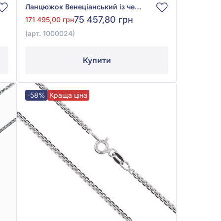
Ланцюжок Венеціанський із червоного золота 585°, без вставки, арт. 1000024
75 457,80 грн
171 495,00 грн
(арт. 1000024)
Купити
-58%
Краща ціна