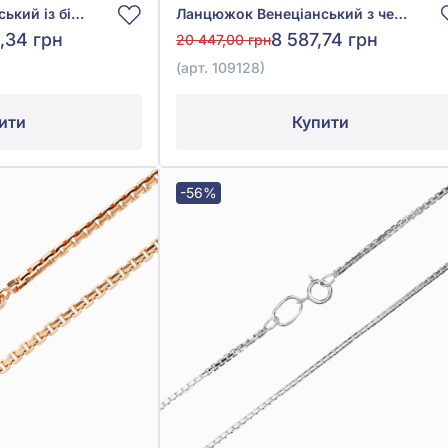
Ланцюжок Венеціанський із білого золота 585° без вставки, арт. 101166
Ланцюжок Венеціанський з червоного золота 585°, арт. 109128
,34 грн
8 587,74 грн
20 447,00 грн
(арт. 109128)
ити
Купити
-56%