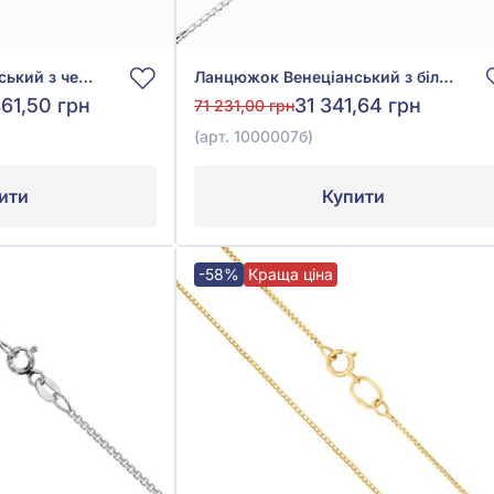
Ланцюжок Венеціанський з червоного золота 585°, без вставки, арт. 1000023
Ланцюжок Венеціанський з білого золота 585° без вставки, арт. 1000007б
861,50 грн
31 341,64 грн
71 231,00 грн
(арт. 1000007б)
ити
Купити
-58%
Краща ціна