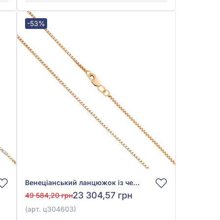
-53%
Венеціанський ланцюжок із червоного золота 585°, арт. ц304603
23 304,57 грн
49 584,20 грн
(арт. ц304603)