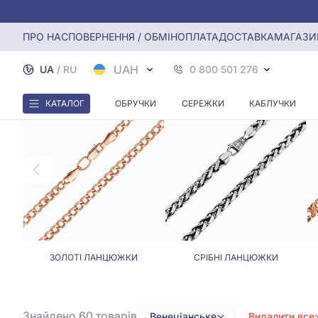
Головна
Ланцюжки
Венеціанські ланцюжки
ПРО НАС
ПОВЕРНЕННЯ / ОБМІН
ОПЛАТА
ДОСТАВКА
МАГАЗИ
UAH
UA
/
RU
0 800 501 276
КАТАЛОГ
ОБРУЧКИ
СЕРЕЖКИ
КАБЛУЧКИ
ЗОЛОТІ ЛАНЦЮЖКИ
СРІБНІ ЛАНЦЮЖКИ
Знайдено 60
товарів
Венеціанське
Видалити все