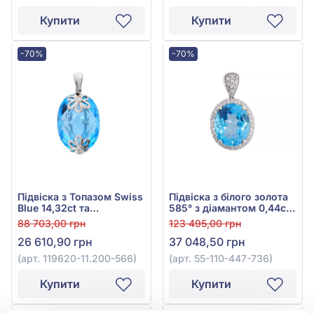
Купити
Купити
-70%
-70%
Підвіска з Топазом Swiss
Підвіска з білого золота
Blue 14,32ct та
585° з діамантом 0,44ct
Діамантом 0,02ct із
та топазом Swiss Blue
88 703,00 грн
123 495,00 грн
білого золота 585°, арт.
5,06ct, арт. 55-110-447-
26 610,90 грн
37 048,50 грн
119620-11.200-566
736
(арт. 119620-11.200-566)
(арт. 55-110-447-736)
Купити
Купити