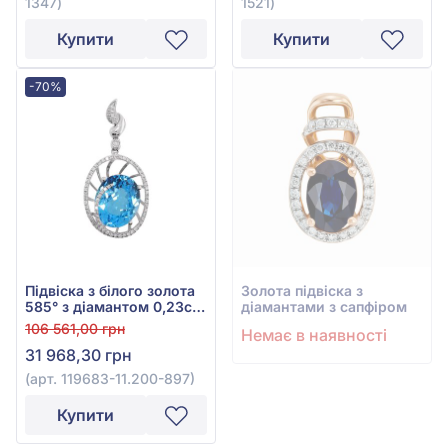
1347)
1521)
Купити
Купити
-70%
Підвіска з білого золота
Золота підвіска з
585° з діамантом 0,23ct
діамантами з сапфіром
та топазом Swiss Blue
106 561,00 грн
Немає в наявності
6,16ct, арт. 119683-
31 968,30 грн
11.200-897
(арт. 119683-11.200-897)
Купити