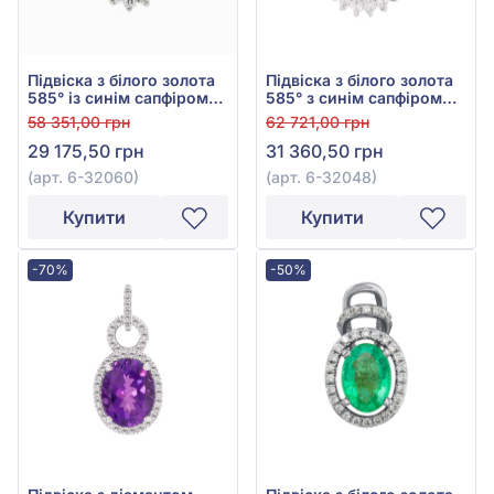
Підвіска з білого золота
Підвіска з білого золота
585° із синім сапфіром
585° з синім сапфіром
0,52ct та діамантами
0,42ct та діамантами
58 351,00 грн
62 721,00 грн
0,23ct, арт. 6-32060
0,23ct, арт. 6-32048
29 175,50 грн
31 360,50 грн
(арт. 6-32060)
(арт. 6-32048)
Купити
Купити
-70%
-50%