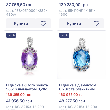
білого золота 750°, арт.
3,15ct, арт. 55-110-514-
37 056,50 грн
139 380,00 грн
188-05P0004-382-420б
1151-1300
(арт. 188-05P0004-382-
(арт. 55-110-514-1151-
420б)
1300)
Купити
Купити
-70%
-70%
Підвіска з білого золота
Підвіска з діамантом
585° з діамантом 0,28ct
0,28ct та блакитним
та аметистом 12ct, арт.
топазом 16,88ct із білого
139 855,00 грн
160 925,00 грн
RG-32153-12.200-1347
золота 585°, арт. RG-
41 956,50 грн
48 277,50 грн
32153-12.200-1521
(арт. RG-32153-12.200-
(арт. RG-32153-12.200-