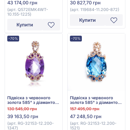
43 174,00 грн
30 827,70 грн
Q572EMK4WT-10.155-
11.200-872
1225
(арт. Q572EMK4WT-
(арт. 119684-11.200-872)
10.155-1225)
Купити
Купити
-70%
-70%
Підвіска з червоного
Підвіска з червоного
золота 585° з діамантом
золота 585° з діамантом
0,28ct та аметистом 12ct,
0,28ct та блакитним
130 545,00 грн
157 495,00 грн
арт. RG-32153-12.200-
топазом 16,88ct, арт. RG-
39 163,50 грн
47 248,50 грн
1347
32153-12.200-1521
(арт. RG-32153-12.200-
(арт. RG-32153-12.200-
1347)
1521)