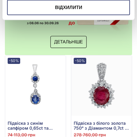
ВІДХИЛИТИ
-50%
-50%
Підвіска з синім
Підвіска з білого золота
сапфіром 0,65ct та
750° з Діамантом 0,7ct та
діамантами 0,11ct із
Червоним Рубіном
74 113,00 грн
278 760,00 грн