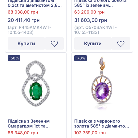
Підвіска з діамантом
Підвіска з білого золота
0,2ct та аметистом 2,8ct
585° із зеленим
із білого золота 585°, арт.
смарагдом 0,72ct та
68 038,00 грн
63 206,00 грн
P445AMK4WT-10.155-
діамантами 0,1ct, арт.
20 411,40 грн
31 603,00 грн
1403
Q570SAK4WT-10.155-
1133
(арт. P445AMK4WT-
(арт. Q570SAK4WT-
10.155-1403)
10.155-1133)
Купити
Купити
-50%
-70%
Підвіска з Зеленим
Підвіска з червоного
Смарагдом 1ct та
золота 585° з діамантом
Діамантами 0,14ct із
0,24ct та аметистом
86 348,00 грн
102 759,00 грн
білого золота 585°, арт.
4,87ct, арт. 119684-