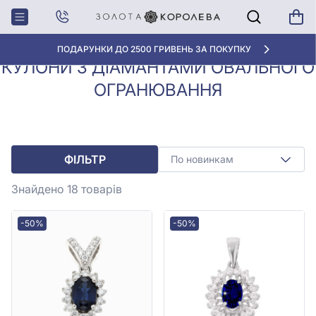
Кулони, Підвіски з
Кулони з діамантами
Головна
діамантами
овального огранювання
«КРАЩА ЦІНА» ВІД 5945 ГРН/ГРАМ
КУЛОНИ З ДІАМАНТАМИ ОВАЛЬНОГО
ОГРАНЮВАННЯ
ФІЛЬТР
По новинкам
Знайдено 18
товарів
-50%
-50%