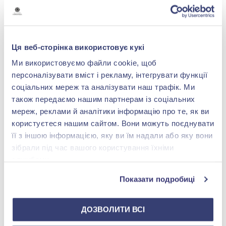
-70%
-70%
Ця веб-сторінка використовує кукі
Ми використовуємо файли cookie, щоб
персоналізувати вміст і рекламу, інтегрувати функції
соціальних мереж та аналізувати наш трафік. Ми
також передаємо нашим партнерам із соціальних
Підвіска з білого золота
Підвіска з червоного
мереж, реклами й аналітики інформацію про те, як ви
585° з діамантом 0,02ct
золота 585° з діамантом
та аметистом 11,61ct, арт.
0,24ct та топазом Swiss
користуєтеся нашим сайтом. Вони можуть поєднувати
85 273,00 грн
106 924,00 грн
119719-11.200-465
Blue 6,36ct, арт. 119685-
її з іншою інформацією, яку ви їм надали або яку вони
25 581,90 грн
32 077,20 грн
11.200-904
зібрали під час вашого користування їхніми
(арт. 119719-11.200-465)
(арт. 119685-11.200-904)
службами.
Купити
Купити
Показати подробиці
ДОЗВОЛИТИ ВСІ