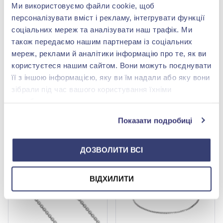
Ми використовуємо файли cookie, щоб
персоналізувати вміст і рекламу, інтегрувати функції
соціальних мереж та аналізувати наш трафік. Ми
також передаємо нашим партнерам із соціальних
мереж, реклами й аналітики інформацію про те, як ви
користуєтеся нашим сайтом. Вони можуть поєднувати
Браслет з білого золота
Браслет з білого золота
585° , арт. 241191
585° з текстилем, арт.
її з іншою інформацією, яку ви їм надали або яку вони
249415
33 005,00 грн
66 400,00 грн
зібрали під час вашого користування їхніми
13 862,10 грн
27 888,00 грн
службами.
(арт. 241191)
(арт. 249415)
Показати подробиці
Купити
Купити
ДОЗВОЛИТИ ВСІ
-80%
-58%
Краща ціна
ВІДХИЛИТИ