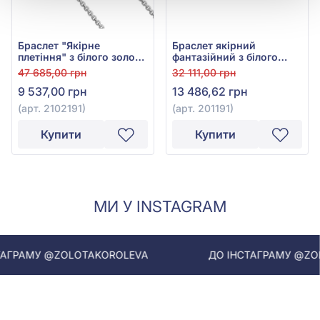
Браслет "Якірне
Браслет якірний
плетіння" з білого золота
фантазійний з білого
585°, арт. 2102191
золота 585°, арт. 201191
47 685,00 грн
32 111,00 грн
9 537,00 грн
13 486,62 грн
(арт. 2102191)
(арт. 201191)
Купити
Купити
МИ У INSTAGRAM
ГРАМУ @ZOLOTAKOROLEVA
ДО ІНСТАГРАМУ @ZOLO