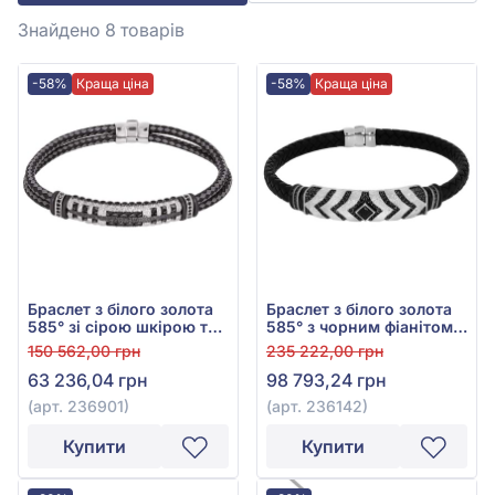
Знайдено 8
товарів
-58%
Краща ціна
-58%
Краща ціна
Браслет з білого золота
Браслет з білого золота
585° зі сірою шкірою та
585° з чорним фіанітом/
чорним фіанітом, арт.
куб.цирконієм та
150 562,00 грн
235 222,00 грн
236901
чорною шкірою, арт.
63 236,04 грн
98 793,24 грн
236142
(арт. 236901)
(арт. 236142)
Купити
Купити