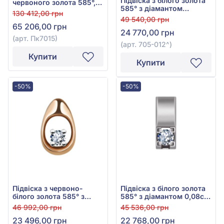
Підвіска з білого золота
червоного золота 585°,
585° з діамантом
Діамант 0,54ct, арт.
130 412,00 грн
0,075ct, арт. 705-012^
Пк7015
49 540,00 грн
65 206,00 грн
24 770,00 грн
(арт. Пк7015)
(арт. 705-012^)
Купити
Купити
-50%
-50%
Підвіска з червоно-
Підвіска з білого золота
білого золота 585° з
585° з діамантом 0,08ct,
діамантом 0,08ct, арт.
арт. 705-007
46 992,00 грн
45 536,00 грн
705-012
23 496,00 грн
22 768,00 грн