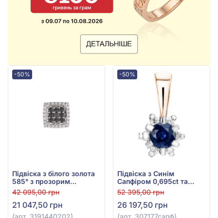
-50%
-50%
Підвіска з білого золота
Підвіска з Синім
585° з прозорим
Сапфіром 0,695ct та
діамантом 0,1ct та
Діамантом 0,096ct із
42 095,00 грн
52 395,00 грн
чорним діамантом
червоного золота 585°,
21 047,50 грн
26 197,50 грн
0,13ct, арт. 3191440202
арт. 307177сапф
(арт. 3191440202)
(арт. 307177сапф)