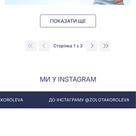
ПОКАЗАТИ ЩЕ
Сторінка 1 з 3
МИ У INSTAGRAM
ДО ІНСТАГРАМУ @ZOLOTAKOROLEVA
ДО І