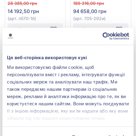
арт. п570-1б
Діамантами 0,31ct із
28 385,00 грн
189 316,00 грн
червоного золота 585°,
14 192,50 грн
94 658,00 грн
арт. 705-292и
(арт. п570-1б)
(арт. 705-292и)
Купити
Купити
-50%
-50%
Ця веб-сторінка використовує кукі
Ми використовуємо файли cookie, щоб
персоналізувати вміст і рекламу, інтегрувати функції
соціальних мереж та аналізувати наш трафік. Ми
також передаємо нашим партнерам із соціальних
мереж, реклами й аналітики інформацію про те, як ви
користуєтеся нашим сайтом. Вони можуть поєднувати
Підвіска з білого золота
її з іншою інформацією, яку ви їм надали або яку вони
585° з діамантом 0,17ct,
арт. 705-947
Підвіска з білого золота
112 148,00 грн
зібрали під час вашого користування їхніми
585° з діамантом 0,1ct,
56 074,00 грн
службами.
арт. 205б
26 985,00 грн
(арт. 705-947^)