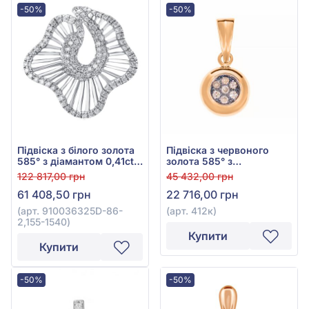
-50%
-50%
Підвіска з білого золота
Підвіска з червоного
585° з діамантом 0,41ct,
золота 585° з
арт. 910036325D-86-
коричневим діамантом
122 817,00 грн
45 432,00 грн
2,155-1540
0,105ct, арт. 412к
61 408,50 грн
22 716,00 грн
(арт. 910036325D-86-
(арт. 412к)
2,155-1540)
Купити
Купити
-50%
-50%