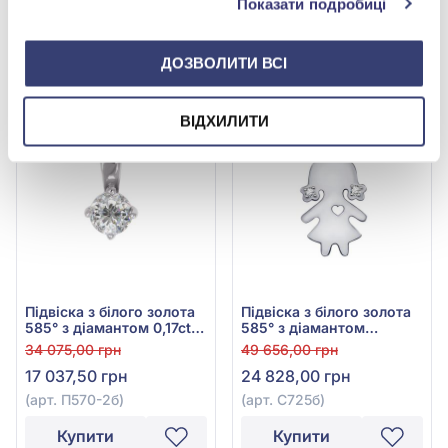
13 492,50 грн
Показати подробиці
(арт. 205б)
Купити
Купити
ДОЗВОЛИТИ ВСІ
-50%
-50%
ВІДХИЛИТИ
Підвіска з білого золота
Підвіска з білого золота
585° з діамантом 0,17ct,
585° з діамантом
арт. П570-2б
0,062ct, арт. С725б
34 075,00 грн
49 656,00 грн
17 037,50 грн
24 828,00 грн
(арт. П570-2б)
(арт. С725б)
Купити
Купити