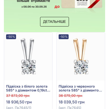
-50%
-50%
Підвіска з білого золота
Підвіска з червоного
585° з діамантом 0,19ct,
золота 585° з діамантом
арт. Пк7645/1
0,18ct, арт. Пк7645
37 873,00 грн
36 079,00 грн
18 936,50 грн
18 039,50 грн
(арт. Пк7645/1)
(арт. Пк7645)