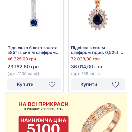
Підвіска з білого золота
Підвіска з синім
585° із синім сапфіром
сапфіром гідро. 0,52ct та
0,22ct та діамантами
діамантами 0,338ct із
46 325,00 грн
72 028,00 грн
0,126ct, арт. 110б.сапф
червоного золота 585°,
23 162,50 грн
36 014,00 грн
арт. 158сапф
(арт. 110б.сапф)
(арт. 158сапф)
Купити
Купити