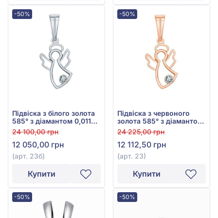
-50%
-50%
Підвіска з білого золота
Підвіска з червоного
585° з діамантом 0,011ct,
золота 585° з діамантом
арт. 23б
0,012ct, арт. 23
24 100,00 грн
24 225,00 грн
12 050,00 грн
12 112,50 грн
(арт. 23б)
(арт. 23)
Купити
Купити
-50%
-50%