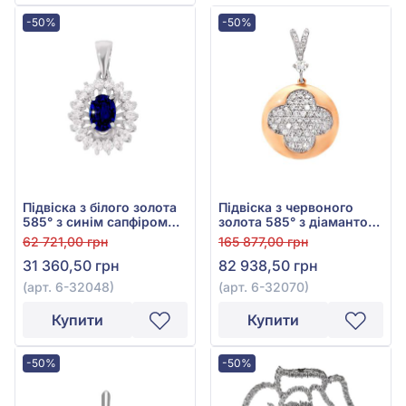
-50%
-50%
Підвіска з білого золота
Підвіска з червоного
585° з синім сапфіром
золота 585° з діамантом
0,42ct та діамантами
0,69ct, арт. 6-32070
62 721,00 грн
165 877,00 грн
0,23ct, арт. 6-32048
31 360,50 грн
82 938,50 грн
(арт. 6-32048)
(арт. 6-32070)
Купити
Купити
-50%
-50%