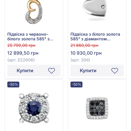
Підвіска з червоно-
Підвіска з білого золота
білого золота 585° з
585° з діамантом
діамантом 0,06ct, арт.
0,003ct, арт. 30б
25 799,00 грн
21 860,00 грн
E22606
12 899,50 грн
10 930,00 грн
(арт. E22606)
(арт. 30б)
Купити
Купити
-50%
-50%