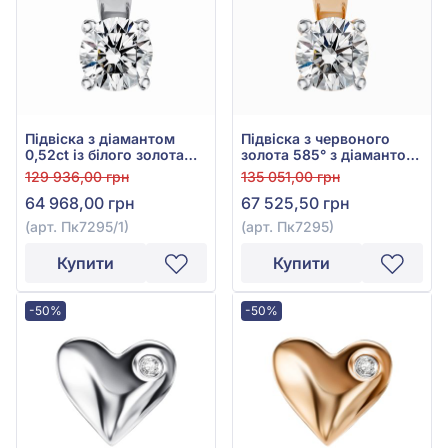
Підвіска з діамантом
Підвіска з червоного
0,52ct із білого золота
золота 585° з діамантом
585°, арт. Пк7295/1
0,52ct, арт. Пк7295
129 936,00 грн
135 051,00 грн
64 968,00 грн
67 525,50 грн
(арт. Пк7295/1)
(арт. Пк7295)
Купити
Купити
-50%
-50%