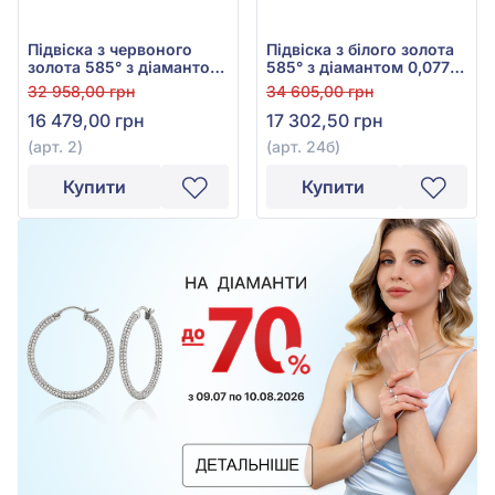
Підвіска з червоного
Підвіска з білого золота
золота 585° з діамантом
585° з діамантом 0,077ct,
0,013ct, арт. 2
арт. 24б
32 958,00 грн
34 605,00 грн
16 479,00 грн
17 302,50 грн
(арт. 2)
(арт. 24б)
Купити
Купити