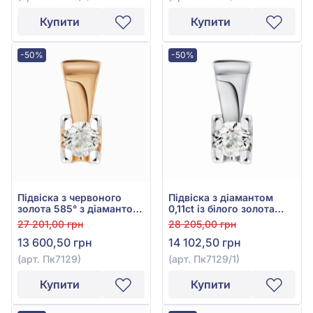
Купити
Купити
-50%
-50%
Підвіска з червоного
Підвіска з діамантом
золота 585° з діамантом
0,11ct із білого золота
0,11ct, арт. Пк7129
585°, арт. Пк7129/1
27 201,00 грн
28 205,00 грн
13 600,50 грн
14 102,50 грн
(арт. Пк7129)
(арт. Пк7129/1)
Купити
Купити