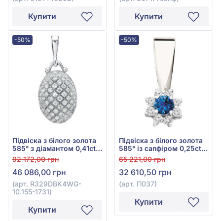
Купити
Купити
-50%
-50%
Підвіска з білого золота
Підвіска з білого золота
585° з діамантом 0,41ct,
585° із сапфіром 0,25ct
арт. R329DBK4WG-
та діамантом 0,18ct, арт.
92 172,00 грн
65 221,00 грн
10.155-1731
П037
46 086,00 грн
32 610,50 грн
(арт. R329DBK4WG-
(арт. П037)
10.155-1731)
Купити
Купити