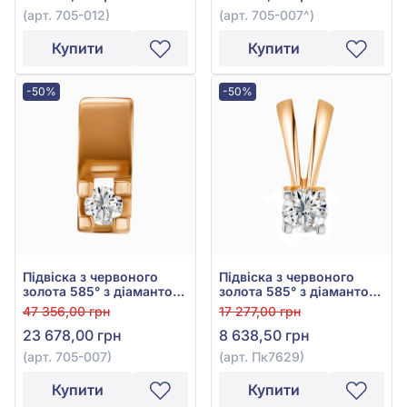
(арт. 705-012)
(арт. 705-007^)
Купити
Купити
-50%
-50%
Підвіска з червоного
Підвіска з червоного
золота 585° з діамантом
золота 585° з діамантом
0,08ct, арт. 705-007
0,08ct, арт. Пк7629
47 356,00 грн
17 277,00 грн
23 678,00 грн
8 638,50 грн
(арт. 705-007)
(арт. Пк7629)
Купити
Купити