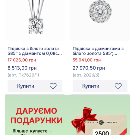
Підвіска з білого золота
Підвіска з діамантами з
585° з діамантом 0,08ct,
білого золота 585°,
арт. Пк7629/1
Діамант 0,265ct, арт.
17 026,00 грн
55 941,00 грн
202б/б
8 513,00 грн
27 970,50 грн
(арт. Пк7629/1)
(арт. 202б/б)
Купити
Купити