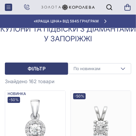
Кулони, Підвіски з
Кулони та підвіски з
Головна
діамантами
діамантами у Запоріжжі
«КРАЩА ЦІНА» ВІД 5945 ГРН/ГРАМ
КУЛОНИ ТА ПІДВІСКИ З ДІАМАНТАМИ
У ЗАПОРІЖЖІ
ФІЛЬТР
По новинкам
Знайдено 162
товари
НОВИНКА
-50%
-50%