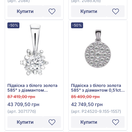
(арт. 208к)
(арт. 208б.к/б)
Купити
Купити
-50%
-50%
Підвіска з білого золота
Підвіска з білого золота
585° з діамантом
585° з діамантом 0,51ct,
0,363ct, арт. 307177б
арт. P24520-9.155-1557
87 419,00 грн
85 499,00 грн
43 709,50 грн
42 749,50 грн
(арт. 307177б)
(арт. P24520-9.155-1557)
Купити
Купити