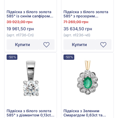
Підвіска з білого золота
Підвіска з білого золота
585° із синім сапфіром
585° з прозорим
0,19ct та діамантами
діамантом 0,096ct та
39 923,00 грн
71 269,00 грн
0,14ct, арт. п173б-Сп
чорним діамантом
19 961,50 грн
35 634,50 грн
0,239ct, арт. п123б-чб
(арт. п173б-Сп)
(арт. п123б-чб)
Купити
Купити
-50%
-50%
Підвіска з білого золота
Підвіска з Зеленим
585° з діамантом 0,13ct,
Смарагдом 0,63ct та