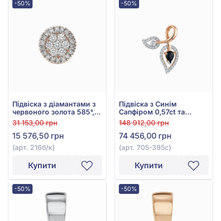
-50%
-50%
Підвіска з діамантами з
Підвіска з Синім
червоного золота 585°,
Сапфіром 0,57ct та
Діамант 0,14ct, арт. 216б/
Діамантом 0,35ct із
31 153,00 грн
148 912,00 грн
к
червоно-білого золота
15 576,50 грн
74 456,00 грн
585°, арт. 705-395с
(арт. 216б/к)
(арт. 705-395с)
Купити
Купити
-50%
-50%