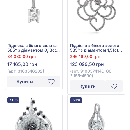
Підвіска з білого золота
Підвіска з білого золота
585° з діамантом 0,13ct,
585° з діамантом 1,51ct,
арт. 3103546202
арт. 910037414D-86-
34 330,00 грн
246 199,00 грн
2.155-4590
17 165,00 грн
123 099,50 грн
(арт. 3103546202)
(арт. 910037414D-86-
2.155-4590)
Купити
Купити
-50%
-50%