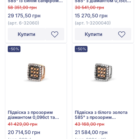
585° із синім сапфіром
585° з діамантом 0,15ct,
0,52ct та діамантами
арт. 1-3200040
58 351,00 грн
30 541,00 грн
0,23ct, арт. 6-32060
29 175,50 грн
15 270,50 грн
(арт. 6-32060)
(арт. 1-3200040)
Купити
Купити
-50%
-50%
Підвіска з прозорим
Підвіска з білого золота
діамантом 0,096ct та
585° з прозорим
коричневим діамантом
діамантом 0,072ct та
41 429,00 грн
43 168,00 грн
0,117ct із червоного
коричневим діамантом
20 714,50 грн
21 584,00 грн
золота 585°, арт. 208к
0,144ct, арт. 208б.к/б