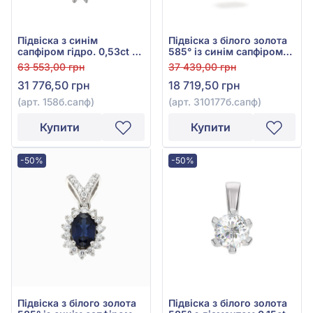
Підвіска з синім
Підвіска з білого золота
сапфіром гідро. 0,53ct та
585° із синім сапфіром
діамантами 0,252ct із
0,155ct та діамантами
63 553,00 грн
37 439,00 грн
білого золота 585°, арт.
0,084ct, арт.
31 776,50 грн
18 719,50 грн
158б.сапф
310177б.сапф
(арт. 158б.сапф)
(арт. 310177б.сапф)
Купити
Купити
-50%
-50%
Підвіска з білого золота
Підвіска з білого золота