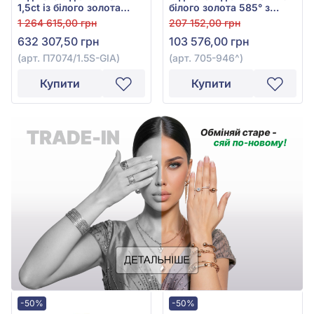
1,5ct із білого золота
білого золота 585° з
585°, арт. П7074/1.5S-GIA
діамантом 0,16ct, арт.
1 264 615,00 грн
207 152,00 грн
705-946
632 307,50 грн
103 576,00 грн
(арт. П7074/1.5S-GIA)
(арт. 705-946^)
Купити
Купити
-50%
-50%