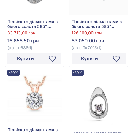
Підвіска з діамантами з
Підвіска з діамантами з
білого золота 585°,
білого золота 585°,
Діамант 0,15ct, арт.
Діамант 0,54ct, арт.
33 713,00 грн
126 100,00 грн
п688б
Пк7015/1
16 856,50 грн
63 050,00 грн
(арт. п688б)
(арт. Пк7015/1)
Купити
Купити
-50%
-50%
Підвіска з діамантами з