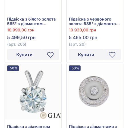
Підвіска з білого золота
Підвіска з червоного
585° з діамантом
золота 585° з діамантом
0,007ct, арт. 20б
0,007ct, арт. 20
10 999,00 грн
10 930,00 грн
5 499,50 грн
5 465,00 грн
(арт. 20б)
(арт. 20)
Купити
Купити
-50%
-50%
Підвіска з діамантом
Підвіска з діамантами з