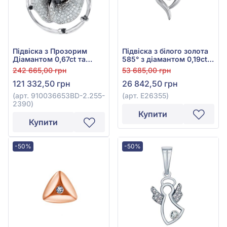
Підвіска з Прозорим
Підвіска з білого золота
Діамантом 0,67ct та
585° з діамантом 0,19ct,
Чорним Діамантом
арт. E26355
242 665,00 грн
53 685,00 грн
0,23ct із білого золота
121 332,50 грн
26 842,50 грн
585°, арт. 910036653BD-
2.255-2390
(арт. 910036653BD-2.255-
(арт. E26355)
2390)
Купити
Купити
-50%
-50%