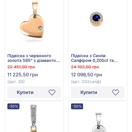
Підвіска з червоного
Підвіска з Синім
золота 585° з діамантом
Сапфіром 0,205ct та
0,003ct, арт. 30
Діамантом 0,052ct із
22 451,00 грн
24 193,00 грн
червоного золота 585°,
11 225,50 грн
12 096,50 грн
арт. 202сапф
(арт. 30)
(арт. 202сапф)
Купити
Купити
-50%
-50%