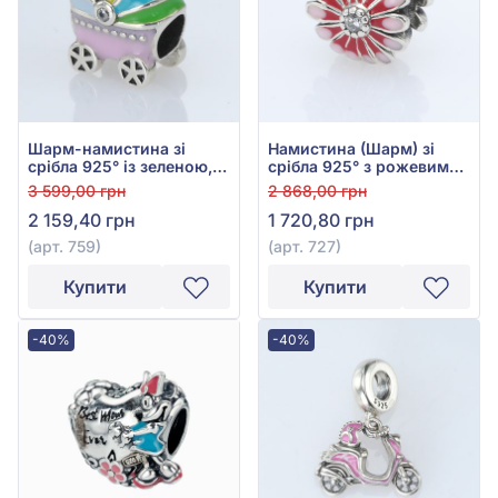
Шарм-намистина зі
Намистина (Шарм) зі
срібла 925° із зеленою,
срібла 925° з рожевим
синьою, рожевою,
фіанітом/куб.цирконієм
3 599,00 грн
2 868,00 грн
фіолетовою та жовтою
та червоною емаллю,
2 159,40 грн
1 720,80 грн
емаллю і фіанітом/
арт. 727
куб.цирконієм, арт. 759
(арт. 759)
(арт. 727)
Купити
Купити
-40%
-40%