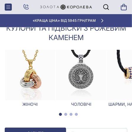
Кулони,
Кулони та підвіски з рожевим
Головна
Підвіски
каменем
«КРАЩА ЦІНА» ВІД 5945 ГРН/ГРАМ
КУЛОНИ ТА ПІДВІСКИ З РОЖЕВИМ
КАМЕНЕМ
ЖІНОЧІ
ЧОЛОВІЧІ
ШАРМИ, Н