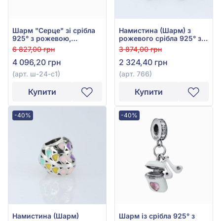
Шарм "Серце" зі срібла
Намистина (Шарм) з
925° з рожевою,
рожевого срібла 925° з
червоною та бірюзовою
фіанітом/куб.цирконієм
6 827,00 грн
3 874,00 грн
емаллю, арт. ш-24-с1
та рожевою емаллю, арт.
4 096,20 грн
2 324,40 грн
766
(арт. ш-24-с1)
(арт. 766)
Купити
Купити
-40%
-40%
Намистина (Шарм)
Шарм із срібла 925° з