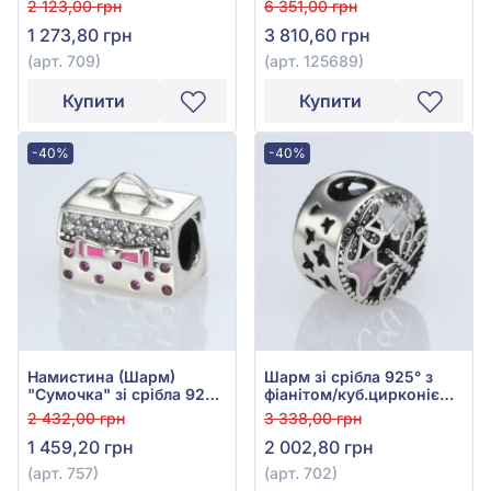
2 123,00 грн
6 351,00 грн
куб.цирконієм та
фіанітом/куб.цирконієм,
1 273,80 грн
3 810,60 грн
фіанітом/куб.цирконієм,
арт. 125689
арт. 709
(арт. 709)
(арт. 125689)
Купити
Купити
-40%
-40%
Намистина (Шарм)
Шарм зі срібла 925° з
"Сумочка" зі срібла 925°
фіанітом/куб.цирконієм
з рожевим фіанітом/
та рожевою емаллю, арт.
2 432,00 грн
3 338,00 грн
куб.цирконієм та
702
1 459,20 грн
2 002,80 грн
емаллю, арт. 757
(арт. 757)
(арт. 702)