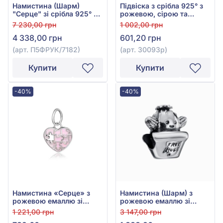
Намистина (Шарм)
Підвіска з срібла 925° з
"Серце" зі срібла 925° з
рожевою, сірою та
Рожевим Фіанітом/
чорною емаллю, арт.
7 230,00 грн
1 002,00 грн
куб.цирконієм та
30093р
4 338,00 грн
601,20 грн
Червоною Емаллю, арт.
П5ФРУК/7182
(арт. П5ФРУК/7182)
(арт. 30093р)
Купити
Купити
-40%
-40%
Намистина «Серце» з
Намистина (Шарм) з
рожевою емаллю зі
рожевою емаллю зі
срібла 925°, арт. П5Р/790
срібла 925°, арт. 580805
1 221,00 грн
3 147,00 грн