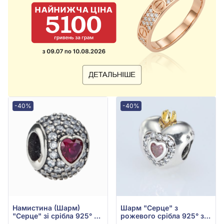
-40%
-40%
Намистина (Шарм)
Шарм "Серце" з
"Серце" зі срібла 925° з
рожевого срібла 925° з
рожевим фіанітом/
рожевим та білим