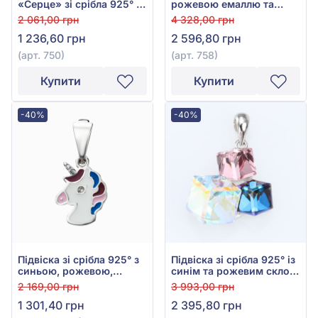
«Серце» зі срібла 925° з
рожевою емаллю та
Рожевою, Фіолетовою,
фіанітами, арт. 758
2 061,00 грн
4 328,00 грн
Блакитною, Жовтою та
1 236,60 грн
2 596,80 грн
Бірюзовою Емаллю, арт.
750
(арт. 750)
(арт. 758)
Купити
Купити
-40%
-40%
Підвіска зі срібла 925° з
Підвіска зі срібла 925° із
синьою, рожевою,
синім та рожевим склом,
фіолетовою, чорною
арт. 9540345рсх
2 169,00 грн
3 993,00 грн
емаллю та Сваровські,
1 301,40 грн
2 395,80 грн
арт. А108пР