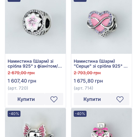
Намистина (Шарм) зі
Намистина (Шарм)
срібла 925° з фіанітом/
"Серце" зі срібла 925° з
куб.цирконієм, рожевою
Рожевою Емаллю та
2 679,00 грн
2 793,00 грн
емаллю та рожевим
Фіолетовим Фіанітом/
1 607,40 грн
1 675,80 грн
фіанітом/куб.цирконієм,
куб.цирконієм, арт. 714
арт. 720
(арт. 720)
(арт. 714)
Купити
Купити
-40%
-40%