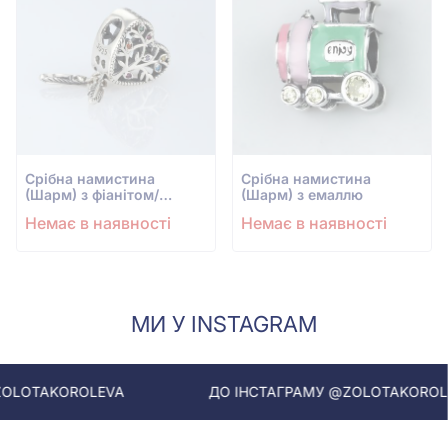
Срiбна намистина
Срiбна намистина
(Шарм) з фіанітом/
(Шарм) з емаллю
куб.цирконіем
Немає в наявності
Немає в наявності
МИ У INSTAGRAM
OLEVA
ДО ІНСТАГРАМУ @ZOLOTAKOROLEVA