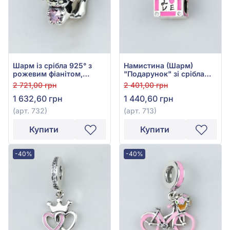
Шарм із срібла 925° з
Намистина (Шарм)
рожевим фіанітом,
"Подарунок" зі срібла
рожевою та чорною
925° з рожевим
2 721,00 грн
2 401,00 грн
емаллю, арт. 732
фіанітом/куб.цирконієм
1 632,60 грн
1 440,60 грн
та емаллю, арт. 713
(арт. 732)
(арт. 713)
Купити
Купити
-40%
-40%