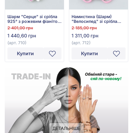
Шарм "Серце" зі срібла
Намистина (Шарм)
925° з рожевим фіанітом
"Велосипед" зі срібла
та емаллю, арт. 710
925° із зеленою,
2 401,00 грн
2 185,00 грн
рожевою та
1 440,60 грн
1 311,00 грн
помаранчевою емаллю,
арт. 712
(арт. 710)
(арт. 712)
Купити
Купити