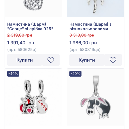
Намистина (Шарм)
Намистина (Шарм) з
"Серце" зі срібла 925° з
різнокольоровими
Рожевим Фіанітом/
Фіанітами/куб.цирконієм
2 319,00 грн
3 310,00 грн
куб.цирконієм, арт.
(зеленим, синім, білим та
1 391,40 грн
1 986,00 грн
580625р
рожевим) зі срібла 925°,
арт. 580819цв
(арт. 580625р)
(арт. 580819цв)
Купити
Купити
-40%
-40%