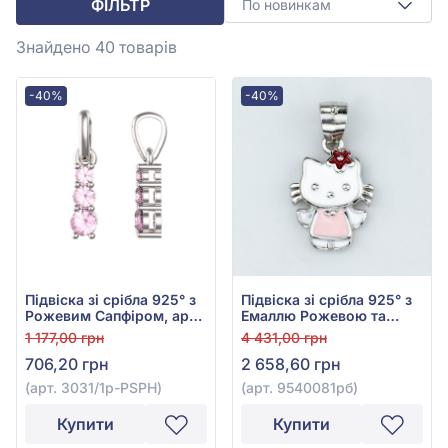
ФІЛЬТР
По новинкам
Знайдено 40
товарів
-40%
-40%
Підвіска зі срібла 925° з
Підвіска зі срібла 925° з
Рожевим Сапфіром, арт.
Емаллю Рожевою та
3031/1p-PSPH
Емаллю Червоною, арт.
1 177,00 грн
4 431,00 грн
9540081рб
706,20 грн
2 658,60 грн
(арт. 3031/1p-PSPH)
(арт. 9540081рб)
Купити
Купити