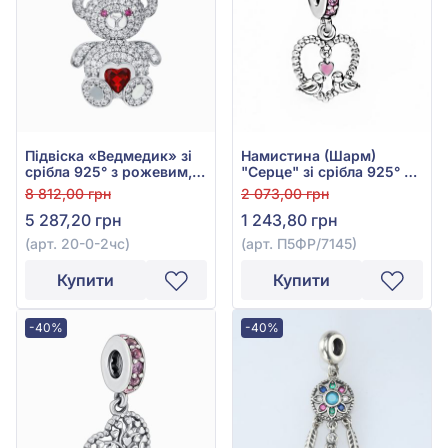
Підвіска «Ведмедик» зі
Намистина (Шарм)
срібла 925° з рожевим,
"Серце" зі срібла 925° з
червоним та білим
Рожевим Фіанітом/
8 812,00 грн
2 073,00 грн
фіанітом, арт. 20-0-2чс
куб.цирконієм та
5 287,20 грн
1 243,80 грн
Чорною Емаллю, арт.
П5ФР/7145
(арт. 20-0-2чс)
(арт. П5ФР/7145)
Купити
Купити
-40%
-40%