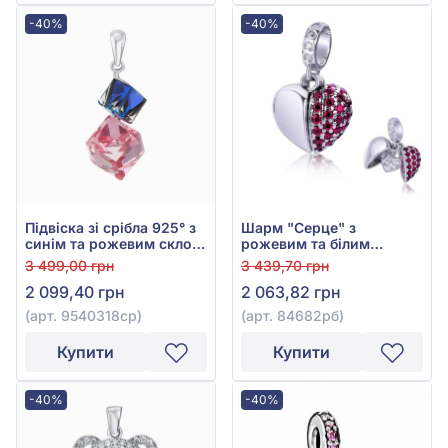
-40%
-40%
Підвіска зі срібла 925° з
Шарм "Серце" з
синім та рожевим склом,
рожевим та білим
арт. 9540318ср
фіанітом зі срібла 925°,
3 499,00 грн
3 439,70 грн
арт. 84682рб
2 099,40 грн
2 063,82 грн
(арт. 9540318ср)
(арт. 84682рб)
Купити
Купити
-40%
-40%