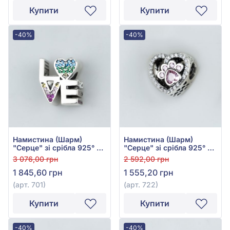
Купити
Купити
-40%
-40%
Намистина (Шарм)
Намистина (Шарм)
"Серце" зі срібла 925° з
"Серце" зі срібла 925° з
Зеленим, Синім,
рожевим та білим
3 076,00 грн
2 592,00 грн
Рожевим, Жовтим та
фіанітом/куб.цирконієм,
1 845,60 грн
1 555,20 грн
білим Фіанітом/
арт. 722
куб.цирконієм, арт. 701
(арт. 701)
(арт. 722)
Купити
Купити
-40%
-40%