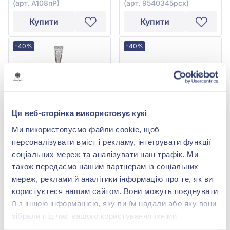
(арт. А108пР)
(арт. 9540345рсх)
Купити
Купити
-40%
-40%
Ця веб-сторінка використовує кукі
Ми використовуємо файли cookie, щоб
персоналізувати вміст і рекламу, інтегрувати функції
Підвіска «Ведмедик» зі
Намистина (Шарм)
соціальних мереж та аналізувати наш трафік. Ми
срібла 925° з рожевим
"Серце" зі срібла 925° з
також передаємо нашим партнерам із соціальних
фіанітом/куб.цирконієм,
Рожевим Фіанітом/
11 854,00 грн
5 899,00 грн
червоною та чорною
куб.цирконієм, Рожевою
мереж, реклами й аналітики інформацію про те, як ви
7 112,40 грн
3 539,40 грн
емаллю, арт. 127768
та Чорною Емаллю, арт.
користуєтеся нашим сайтом. Вони можуть поєднувати
127993
(арт. 127768)
(арт. 127993)
її з іншою інформацією, яку ви їм надали або яку вони
Купити
Купити
зібрали під час вашого користування їхніми
службами.