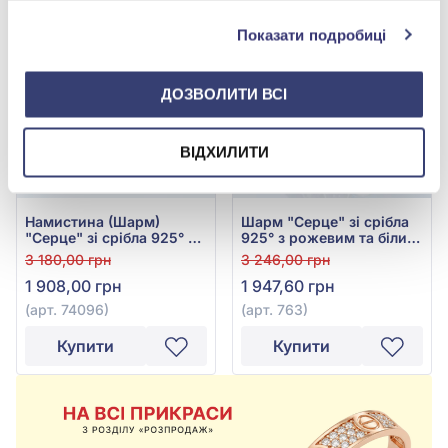
-40%
-40%
Показати подробиці
ДОЗВОЛИТИ ВСІ
ВІДХИЛИТИ
Намистина (Шарм)
Шарм "Серце" зі срібла
"Серце" зі срібла 925° з
925° з рожевим та білим
рожевим фіанітом та
фіанітом, арт. 763
3 180,00 грн
3 246,00 грн
емаллю, арт. 74096
1 908,00 грн
1 947,60 грн
(арт. 74096)
(арт. 763)
Купити
Купити