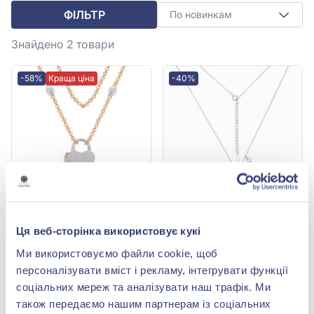
ФІЛЬТР
По новинкам
Знайдено 2
товари
-58%
Краща ціна
-40%
Кольє «Серце» із
Кольє «Серце» зі срібла
Ця веб-сторінка використовує кукі
червоно-білого золота
925° з перламутром, арт.
585°, арт. 1401124
R122Ккол
197 396,00 грн
3 498,00 грн
Ми використовуємо файли cookie, щоб
82 906,32 грн
2 098,80 грн
персоналізувати вміст і рекламу, інтегрувати функції
(арт. 1401124)
(арт. R122Ккол)
соціальних мереж та аналізувати наш трафік. Ми
також передаємо нашим партнерам із соціальних
Купити
Купити