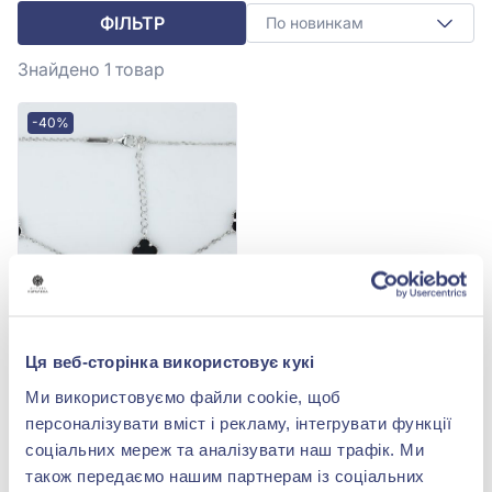
ФІЛЬТР
По новинкам
Знайдено 1
товар
-40%
Кольє «Конюшина» із
Ця веб-сторінка використовує кукі
чорним Оніксом зі
срібла 925°, арт.
19 877,00 грн
Ми використовуємо файли cookie, щоб
9560197ч
11 926,20 грн
персоналізувати вміст і рекламу, інтегрувати функції
(арт. 9560197ч)
соціальних мереж та аналізувати наш трафік. Ми
також передаємо нашим партнерам із соціальних
Купити