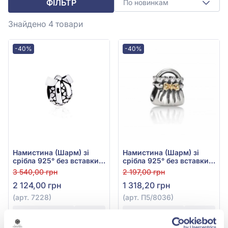
ФІЛЬТР
По новинкам
Знайдено 4
товари
-40%
-40%
Намистина (Шарм) зі
Намистина (Шарм) зі
срібла 925° без вставки,
срібла 925° без вставки,
арт. 7228
арт. П5/8036
3 540,00 грн
2 197,00 грн
2 124,00 грн
1 318,20 грн
(арт. 7228)
(арт. П5/8036)
Купити
Купити