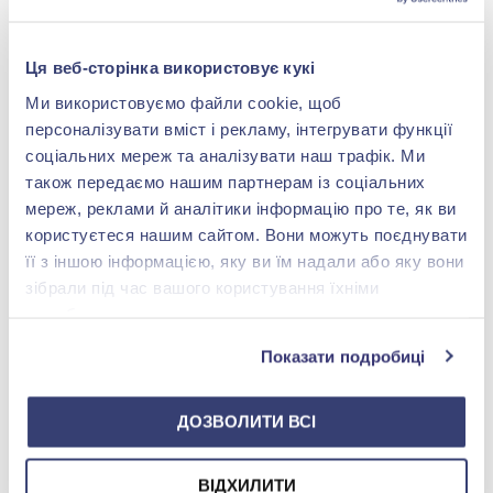
-40%
-40%
Ця веб-сторінка використовує кукі
Ми використовуємо файли cookie, щоб
персоналізувати вміст і рекламу, інтегрувати функції
соціальних мереж та аналізувати наш трафік. Ми
також передаємо нашим партнерам із соціальних
мереж, реклами й аналітики інформацію про те, як ви
користуєтеся нашим сайтом. Вони можуть поєднувати
Намистина (Шарм) із
Намистина (Шарм)
її з іншою інформацією, яку ви їм надали або яку вони
червоною емаллю зі
"Серце" зі срібла 925° з
срібла 925°, арт. П5/8027
фіанітом/куб.цирконієм,
зібрали під час вашого користування їхніми
4 079,00 грн
3 536,00 грн
арт. 84588б
службами.
2 447,40 грн
2 121,60 грн
(арт. П5/8027)
(арт. 84588б)
Показати подробиці
Купити
Купити
ДОЗВОЛИТИ ВСІ
ВІДХИЛИТИ