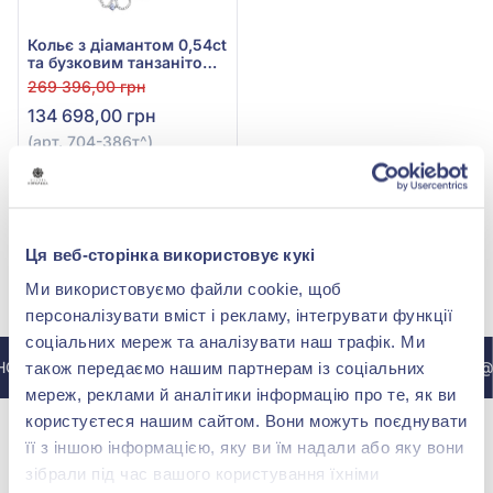
Кольє з діамантом 0,54ct
та бузковим танзанітом
0,29ct із білого золота
269 396,00 грн
585°, арт. 704-386т
134 698,00 грн
(арт. 704-386т^)
Купити
Ця веб-сторінка використовує кукі
МИ У INSTAGRAM
Ми використовуємо файли cookie, щоб
персоналізувати вміст і рекламу, інтегрувати функції
соціальних мереж та аналізувати наш трафік. Ми
СТАГРАМУ @ZOLOTAKOROLEVA
ДО ІНСТАГРАМУ @
також передаємо нашим партнерам із соціальних
мереж, реклами й аналітики інформацію про те, як ви
користуєтеся нашим сайтом. Вони можуть поєднувати
її з іншою інформацією, яку ви їм надали або яку вони
зібрали під час вашого користування їхніми