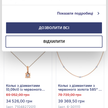
службами.
Показати подробиці
ДОЗВОЛИТИ ВСІ
-50%
-50%
ВІДХИЛИТИ
Кольє з діамантами
Кольє з діамантами з
(0,09ct) із червоного
червоного золота 585° з
золота 585°, арт.
діамантом 0,09ct, арт. 6-
69 052,00 грн
78 739,00 грн
7104827201
30111
34 526,00 грн
39 369,50 грн
(арт. 7104827201)
(арт. 6-30111)