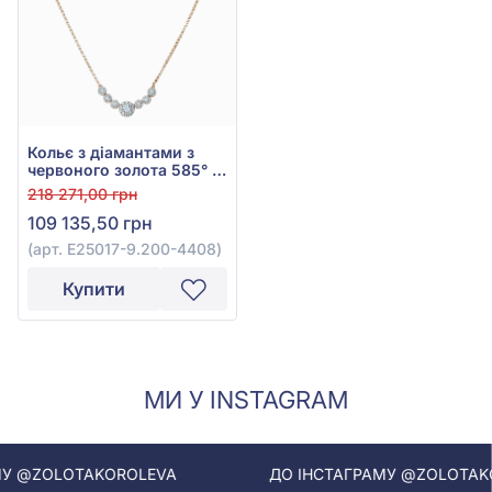
Кольє з діамантами з
червоного золота 585° з
діамантом 0,82ct, арт.
218 271,00 грн
E25017-9.200-4408
109 135,50 грн
(арт. E25017-9.200-4408)
Купити
МИ У INSTAGRAM
OLOTAKOROLEVA
ДО ІНСТАГРАМУ @ZOLOTAKOROLE