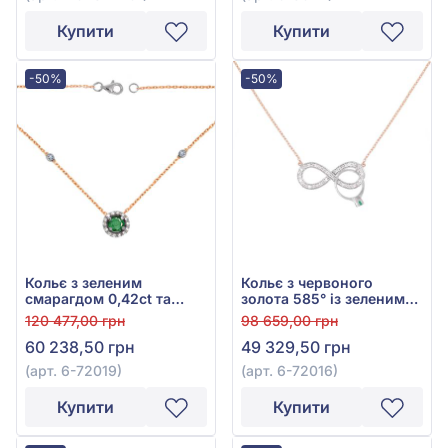
Купити
Купити
-50%
-50%
Кольє з зеленим
Кольє з червоного
смарагдом 0,42ct та
золота 585° із зеленим
діамантом 0,2ct із
смарагдом 0,05ct та
120 477,00 грн
98 659,00 грн
червоного золота 585°,
діамантами 0,19ct, арт.
60 238,50 грн
49 329,50 грн
арт. 6-72019
6-72016
(арт. 6-72019)
(арт. 6-72016)
Купити
Купити