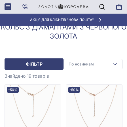
Колье з
Кольє з діамантами з червоного
Головна
діамантами
золота
АКЦІЯ ДЛЯ КЛІЄНТІВ "НОВА ПОШТА"
КОЛЬЄ З ДІАМАНТАМИ З ЧЕРВОНОГО
ЗОЛОТА
ФІЛЬТР
По новинкам
Знайдено 19
товарів
-50%
-50%