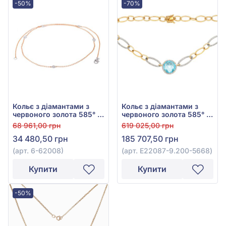
-50%
-70%
Кольє з діамантами з
Кольє з діамантами з
червоного золота 585° з
червоного золота 585° з
діамантом 0,12ct, арт. 6-
діамантом 1,27ct та
68 961,00 грн
619 025,00 грн
62008
топазом Swiss Blue
34 480,50 грн
185 707,50 грн
9,78ct, арт. E22087-
9.200-5668
(арт. 6-62008)
(арт. E22087-9.200-5668)
Купити
Купити
-50%