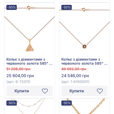
-50%
-50%
Кольє з діамантами з
Кольє з діамантами з
червоного золота 585° з
червоного золота 585° з
діамантом 0,13ct, арт. 6-
діамантом 0,01ct, арт. 1-
51 208,00 грн
49 092,00 грн
72011
6100001
25 604,00 грн
24 546,00 грн
(арт. 6-72011)
(арт. 1-6100001)
Купити
Купити
-50%
-50%