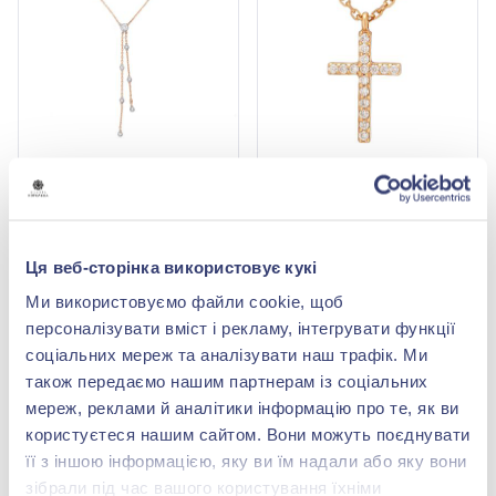
Кольє з діамантами
Кольє з діамантами 0,11ct
0,37ct із червоного
із червоного золота 585°,
золота 585°, арт. 6-62077
арт. 7103670201
154 518,00 грн
52 288,00 грн
77 259,00 грн
26 144,00 грн
Ця веб-сторінка використовує кукі
(арт. 6-62077)
(арт. 7103670201)
Ми використовуємо файли cookie, щоб
Купити
Купити
персоналізувати вміст і рекламу, інтегрувати функції
соціальних мереж та аналізувати наш трафік. Ми
також передаємо нашим партнерам із соціальних
мереж, реклами й аналітики інформацію про те, як ви
користуєтеся нашим сайтом. Вони можуть поєднувати
її з іншою інформацією, яку ви їм надали або яку вони
зібрали під час вашого користування їхніми