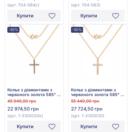
(арт. 704-084с)
(арт. 704-083)
Купити
Купити
-50%
-50%
Кольє з діамантами з
Кольє з діамантами з
червоного золота 585° з
червоного золота 585° з
діамантом 0,09ct, арт. 1-
діамантом 0,09ct, арт. 1-
45 949,00 грн
55 449,00 грн
3100030к
3100030
22 974,50 грн
27 724,50 грн
(арт. 1-3100030к)
(арт. 1-3100030)
Купити
Купити