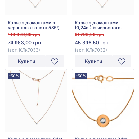
Кольє з діамантами з
Кольє з діамантами
червоного золота 585°,
(0,24ct) із червоного
Діамант 0,51ct, арт.
золота 585°, арт.
149 926,00 грн
91 793,00 грн
КЛк7033
КЛк7032
74 963,00 грн
45 896,50 грн
(арт. КЛк7033)
(арт. КЛк7032)
Купити
Купити
-50%
-50%