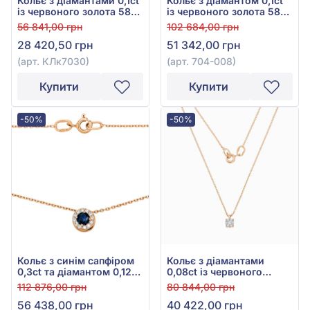
Кольє з діамантами 0,1ct
Кольє з діамантом 0,1ct
із червоного золота 585°,
із червоного золота 585°,
арт. КЛк7030
арт. 704-008
56 841,00 грн
102 684,00 грн
28 420,50 грн
51 342,00 грн
(арт. КЛк7030)
(арт. 704-008)
Купити
Купити
-50%
-50%
Кольє з синім сапфіром
Кольє з діамантами
0,3ct та діамантом 0,12ct
0,08ct із червоного
із червоного золота 585°,
золота 585°, арт. 704-083
112 876,00 грн
80 844,00 грн
арт. 704-084с
56 438,00 грн
40 422,00 грн