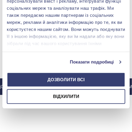
Каблучка з білого золота
персоналізувати вміст і рекламу, інтегрувати функції
585° з діамантом 0,35ct,
соціальних мереж та аналізувати наш трафік. Ми
арт. 701-456
333 460,00 грн
також передаємо нашим партнерам із соціальних
166 730,00 грн
мереж, реклами й аналітики інформацію про те, як ви
(арт. 701-456^)
користуєтеся нашим сайтом. Вони можуть поєднувати
її з іншою інформацією, яку ви їм надали або яку вони
Купити
зібрали під час вашого користування їхніми
службами.
Показати подробиці
МИ У INSTAGRAM
ДОЗВОЛИТИ ВСІ
 ІНСТАГРАМУ @ZOLOTAKOROLEVA
ДО ІНСТАГРАМУ
ВІДХИЛИТИ