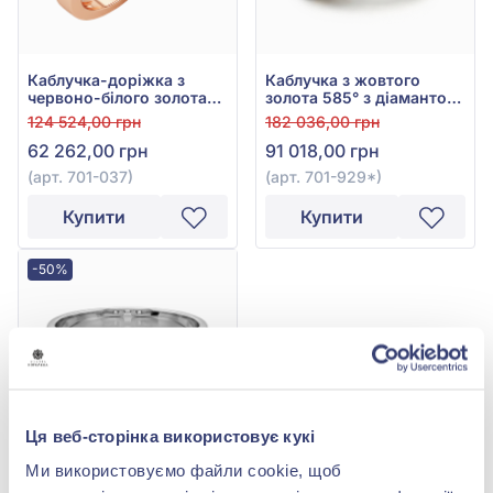
Каблучка з жовтого
Каблучка-доріжка з
золота 585° з діамантом
червоно-білого золота
0,14ct, арт. 701-929*
585° з діамантами
182 036,00 грн
124 524,00 грн
0,33ct, арт. 701-037
91 018,00 грн
62 262,00 грн
(арт. 701-929*)
(арт. 701-037)
Купити
Купити
-50%
Ця веб-сторінка використовує кукі
Ми використовуємо файли cookie, щоб