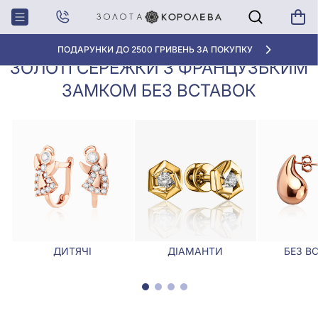
Золоті сережки з французьким замком
Головна
Сережки
без вставок
«КРАЩА ЦІНА» ВІД 5945 ГРН/ГРАМ
ЗОЛОТІ СЕРЕЖКИ З ФРАНЦУЗЬКИМ
ЗАМКОМ БЕЗ ВСТАВОК
ДИТЯЧІ
ДІАМАНТИ
БЕЗ В