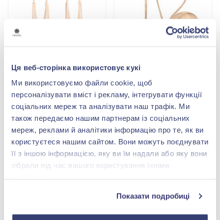
Ця веб-сторінка використовує кукі
Золотi Сережки
Золотi Сережки
Ми використовуємо файли cookie, щоб
Немає в наявності
Немає в наявності
персоналізувати вміст і рекламу, інтегрувати функції
соціальних мереж та аналізувати наш трафік. Ми
також передаємо нашим партнерам із соціальних
мереж, реклами й аналітики інформацію про те, як ви
Золоті сережки з французьким
користуєтеся нашим сайтом. Вони можуть поєднувати
замком: короткий огляд
її з іншою інформацією, яку ви їм надали або яку вони
зібрали під час вашого користування їхніми
Сережки з французькою застібкою давно стали
службами.
класикою - легкі, практичні, буквально невідчутні на
Показати подробиці
мочці, вони займають своє місце в серцях модниць і
не збираються їм поступатися нікому. Різноманітні та