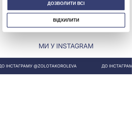
ДОЗВОЛИТИ ВСІ
неповторні, вони припадуть до душі представницям
різного віку. Чим же ці моделі заслужили на таку
повагу - давайте детально розберемося.
ВІДХИЛИТИ
Читати далі
Переваги та недоліки французького
МИ У INSTAGRAM
замка
Будь-яка застібка має свої плюси та мінуси та
 ІНСТАГРАМУ @ZOLOTAKOROLEVA
ДО ІНСТАГРАМУ
сережки із замком петелькою – не виняток. Його
переваги:
Універсальність. Він підходить однаково як
молодим дівчатам, так і жінкам у віці. До того ж
такі вироби стали вже класичним вибором для
ролі першої прикраси маленької дівчинки.
Довговічність. При носінні на такій петлі не
з'являються сколи та інші дефекти.