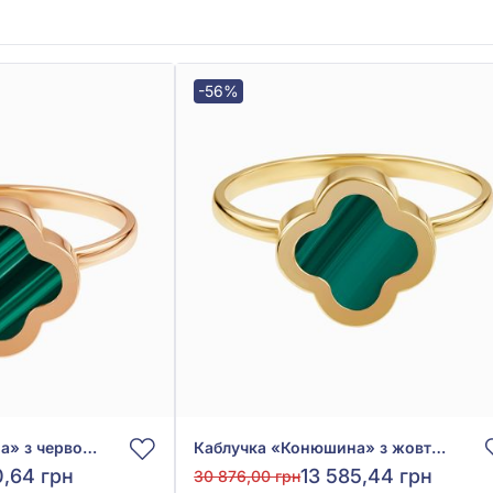
-56%
Каблучка «Конюшина» з червоного золота 585° із Зеленим Малахітом, арт. 3010031м
Каблучка «Конюшина» з жовтого золота 585° із Зеленим Малахітом, арт. 3010031мж
0,64 грн
13 585,44 грн
30 876,00 грн