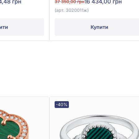
4,48 грн
16 434,00 грн
37 350,00 грн
(арт. 3020011ж)
ити
Купити
-40%