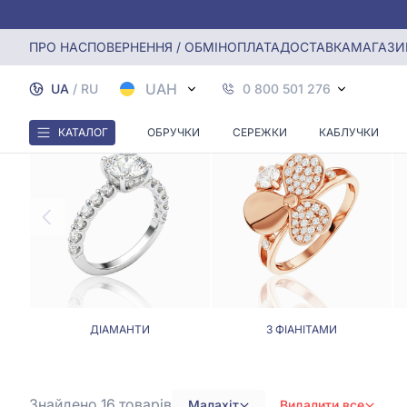
Головна
Каблучки
Каблучка з малахітом
ПРО НАС
ПОВЕРНЕННЯ / ОБМІН
ОПЛАТА
ДОСТАВКА
МАГАЗИ
UAH
UA
/
RU
0 800 501 276
КАТАЛОГ
ОБРУЧКИ
СЕРЕЖКИ
КАБЛУЧКИ
ДІАМАНТИ
З ФІАНІТАМИ
Знайдено 16
товарів
Малахіт
Видалити все