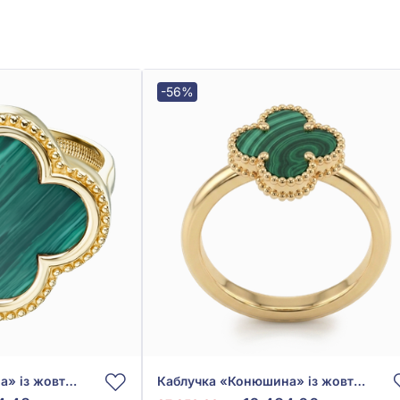
-56%
Каблучка «Конюшина» із жовтого золота 585° із Зеленим Малахітом, арт. 3020020ж
Каблучка «Конюшина» із жовтого золота 585° із Зеленим Малахітом, арт. 3020011ж