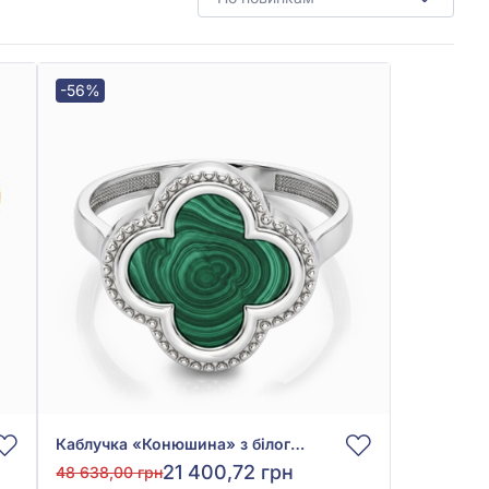
-56%
Каблучка «Конюшина» з білого золота 585° із Зеленим Малахітом, арт. 3020018б
21 400,72 грн
48 638,00 грн