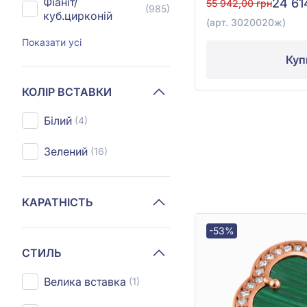
Фіаніт/
24 61
55 942,00 грн
(985)
куб.цирконій
(арт. 3020020ж)
Показати усі
Куп
КОЛІР ВСТАВКИ
Білий
(4)
Зелений
(16)
КАРАТНІСТЬ
-53%
СТИЛЬ
Велика вставка
(1)