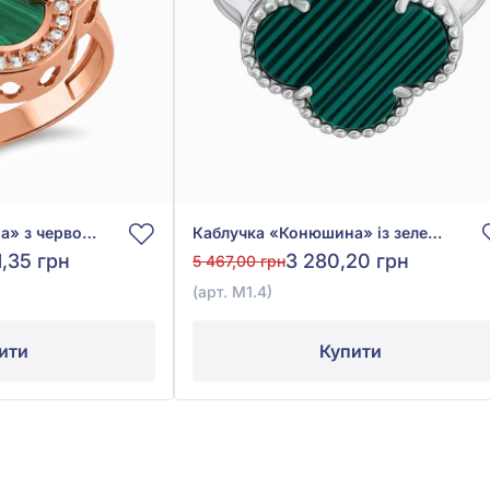
Каблучка «Конюшина» з червоного золота 585° із зеленим малахітом та фіанітом, арт. 156116/15млх
Каблучка «Конюшина» із зеленим малахітом зі срібла 925°, арт. М1.4
1,35 грн
3 280,20 грн
5 467,00 грн
(арт. М1.4)
ити
Купити