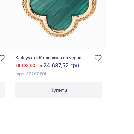
Каблучка «Конюшина» з червоного золота 585° із Зеленим Малахітом, арт. 3020020
24 687,52 грн
56 108,00 грн
(арт. 3020020)
Купити