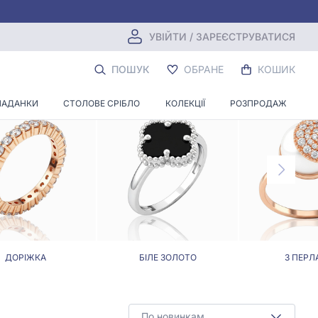
УВІЙТИ / ЗАРЕЄСТРУВАТИСЯ
ПОШУК
ОБРАНЕ
КОШИК
ЛАДАНКИ
СТОЛОВЕ СРІБЛО
КОЛЕКЦІЇ
РОЗПРОДАЖ
ДОРІЖКА
БІЛЕ ЗОЛОТО
З ПЕРЛ
По новинкам