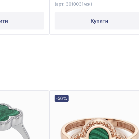
(арт. 3010031мж)
ити
Купити
-56%