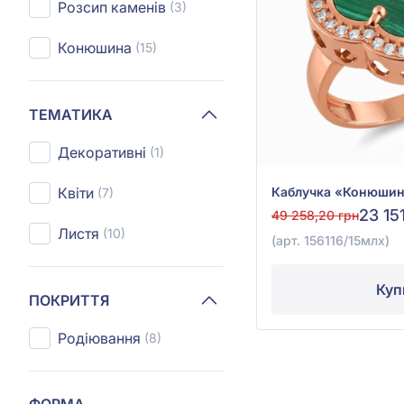
Розсип каменів
(3)
Конюшина
(15)
ТЕМАТИКА
Декоративні
(1)
Квіти
(7)
23 15
49 258,20 грн
Листя
(10)
(арт. 156116/15млх)
Куп
ПОКРИТТЯ
Родіювання
(8)