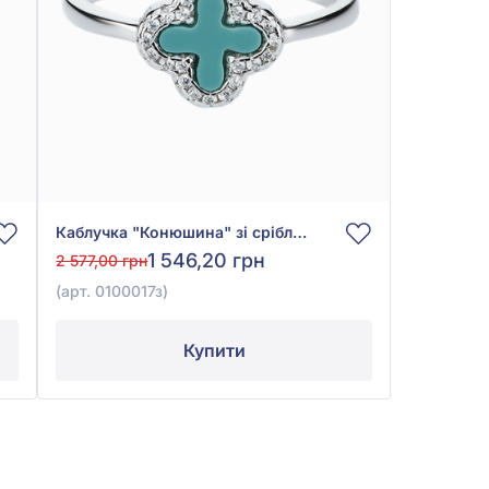
Каблучка "Конюшина" зі срібла 925° із Зеленим Малахітом та Фіанітом/куб.цирконієм, арт. 0100017з
1 546,20 грн
2 577,00 грн
(арт. 0100017з)
Купити