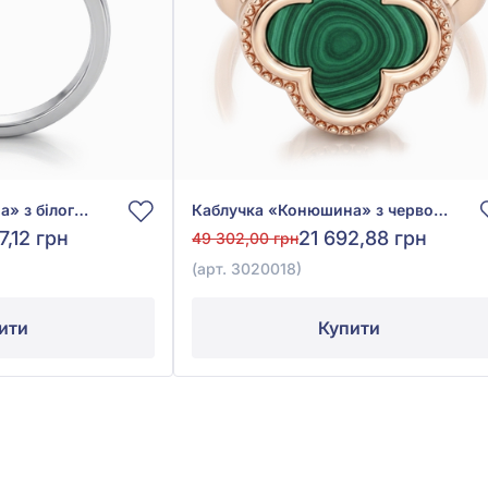
Каблучка «Конюшина» з білого золота 585° із Зеленим Малахітом, арт. 3020020б
Каблучка «Конюшина» з червоного золота 585° із Зеленим Малахітом, арт. 3020018
7,12 грн
21 692,88 грн
49 302,00 грн
(арт. 3020018)
ити
Купити