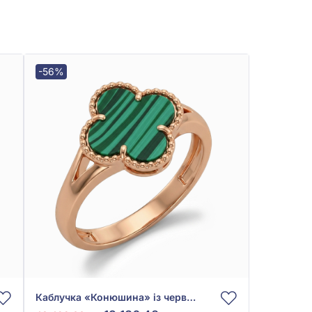
-56%
Каблучка «Конюшина» із червоного золота 585° із Зеленим Малахітом, арт. 1102173122