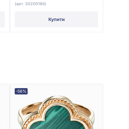
(арт. 3020018б)
Купити
-56%