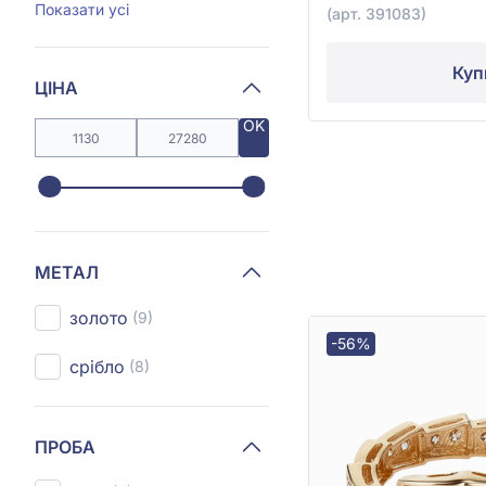
Показати усі
(арт. 391083)
Куп
ЦІНА
OK
МЕТАЛ
золото
(9)
-56%
срібло
(8)
ПРОБА