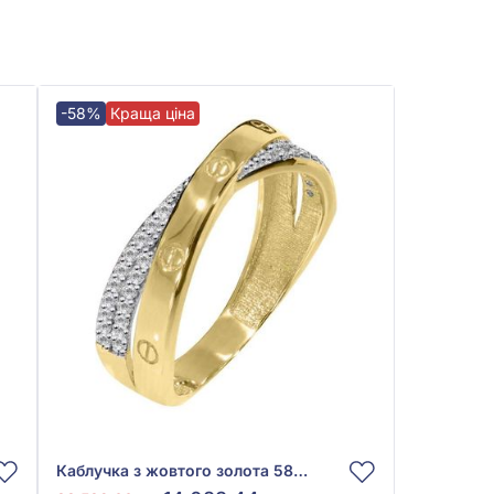
-58%
Краща ціна
Каблучка з жовтого золота 585° з фіанітом, арт. 428213