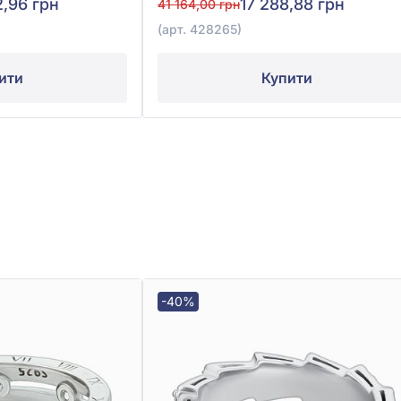
2,96 грн
17 288,88 грн
41 164,00 грн
(арт. 428265)
ити
Купити
-40%