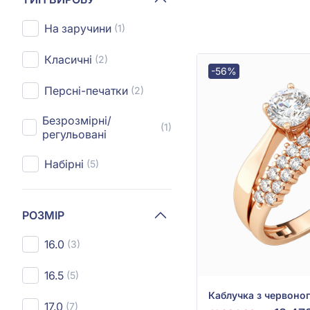
На заручини
(1)
Класичні
(2)
-56%
Персні-печатки
(2)
Безрозмірні/
(1)
регульовані
Набірні
(5)
РОЗМІР
16.0
(3)
16.5
(5)
17.0
(7)