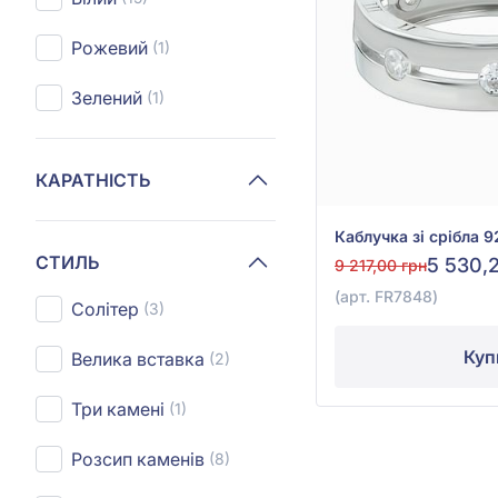
Рожевий
(1)
Зелений
(1)
КАРАТНІСТЬ
СТИЛЬ
5 530,
9 217,00 грн
(арт. FR7848)
Солітер
(3)
Куп
Велика вставка
(2)
Три камені
(1)
Розсип каменів
(8)