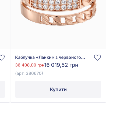
Каблучка «Ланки» з червоного золота 585° з фіанітом/куб.цирконієм, арт. 380670
16 019,52 грн
36 408,00 грн
(арт. 380670)
Купити