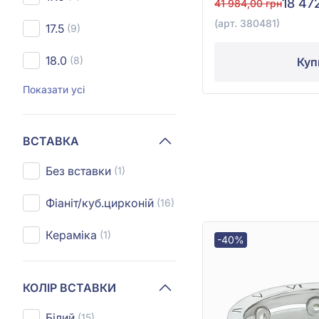
18 47
41 984,00 грн
(арт. 380481)
17.5
(9)
18.0
(8)
Куп
Показати усі
ВСТАВКА
Без вставки
(1)
Фіаніт/куб.цирконій
(16)
Кераміка
(1)
-40%
КОЛІР ВСТАВКИ
Білий
(15)