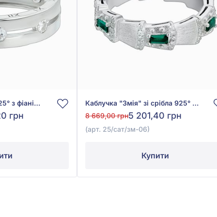
Каблучка зі срібла 925° з фіанітом/куб.цирконієм, арт. FR7848
Каблучка "Змія" зі срібла 925° із зеленим фіанітом/куб.цирконієм та фіанітом/куб.цирконієм, арт. 25/сат/зм-06
20 грн
5 201,40 грн
8 669,00 грн
(арт. 25/сат/зм-06)
ити
Купити