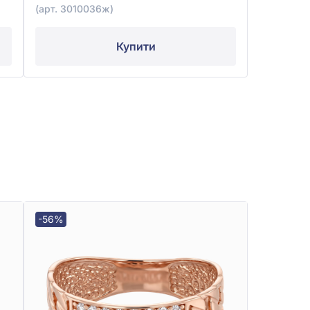
(арт. 3010036ж)
Купити
-56%