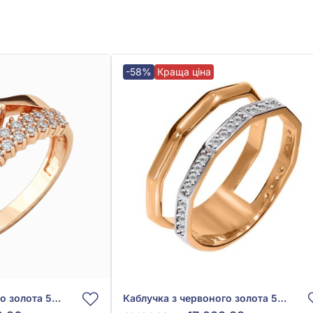
-58%
Краща ціна
Каблучка з червоного золота 585° з фіанітом/куб.цирконієм, арт. 380481
Каблучка з червоного золота 585° з фіанітом/куб.цирконієм, арт. 428265