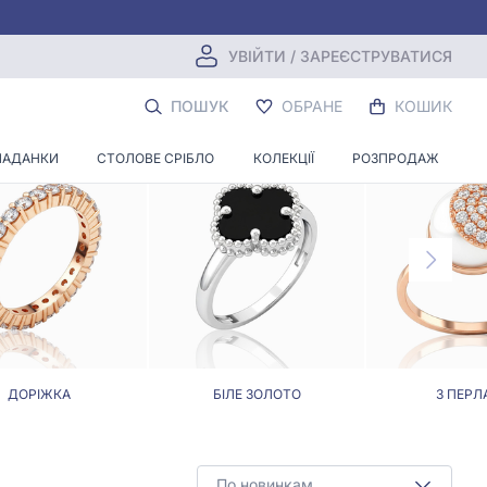
УВІЙТИ / ЗАРЕЄСТРУВАТИСЯ
ПОШУК
ОБРАНЕ
КОШИК
ЛАДАНКИ
СТОЛОВЕ СРІБЛО
КОЛЕКЦІЇ
РОЗПРОДАЖ
ДОРІЖКА
БІЛЕ ЗОЛОТО
З ПЕРЛ
По новинкам