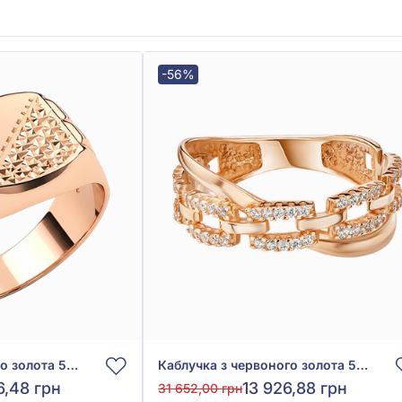
-56%
Каблучка з червоного золота 585°, б/в, арт. 391083
Каблучка з червоного золота 585° з фіанітом/куб.цирконієм, арт. 380675
6,48 грн
13 926,88 грн
31 652,00 грн