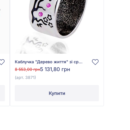
Каблучка "Дерево життя" зі срібла 925° з рожевим фіанітом/куб.цирконієм, арт. 3871
5 131,80 грн
8 553,00 грн
(арт. 3871)
Купити