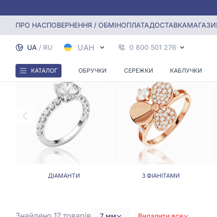
Головна
Каблучки
Каблучки ширина (мм): 7
ПРО НАС
ПОВЕРНЕННЯ / ОБМІН
ОПЛАТА
ДОСТАВКА
МАГАЗИ
UAH
UA
/
RU
0 800 501 276
КАТАЛОГ
ОБРУЧКИ
СЕРЕЖКИ
КАБЛУЧКИ
ДІАМАНТИ
З ФІАНІТАМИ
Знайдено 17
товарів
7 мм
Видалити все