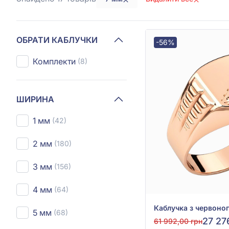
ОБРАТИ КАБЛУЧКИ
-56%
Комплекти
(8)
ШИРИНА
1 мм
(42)
2 мм
(180)
3 мм
(156)
4 мм
(64)
5 мм
(68)
27 27
61 992,00 грн