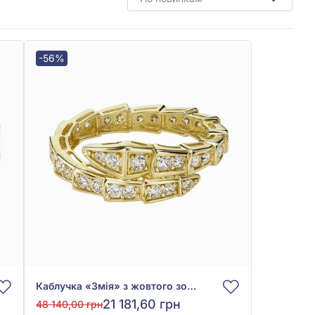
-56%
Каблучка «Змія» з жовтого золота 585° з фіанітом/куб.цирконієм, арт. 3010036ж
21 181,60 грн
48 140,00 грн