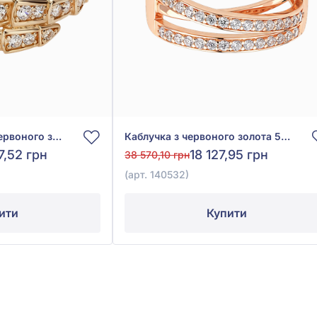
Каблучка «Змія» з червоного золота 585° з фіанітом, арт. 3010036
Каблучка з червоного золота 585° з фіанітом, арт. 140532
7,52 грн
18 127,95 грн
38 570,10 грн
(арт. 140532)
ити
Купити