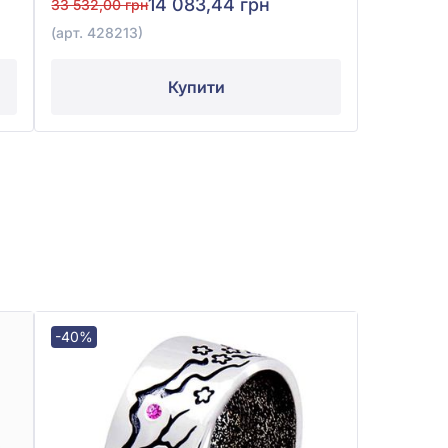
14 083,44 грн
33 532,00 грн
(арт. 428213)
Купити
-40%