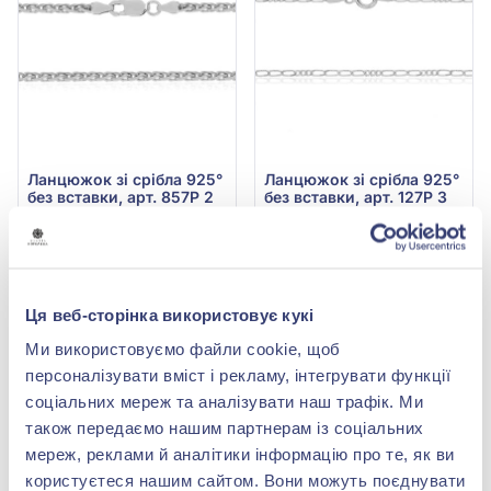
Ланцюжок зі срібла 925°
Ланцюжок зі срібла 925°
без вставки, арт. 857Р 2
без вставки, арт. 127Р 3
5 009,00 грн
2 805,00 грн
3 005,40 грн
1 683,00 грн
(арт. 857Р 2)
(арт. 127Р 3)
Ця веб-сторінка використовує кукі
Купити
Купити
Ми використовуємо файли cookie, щоб
-40%
-40%
персоналізувати вміст і рекламу, інтегрувати функції
соціальних мереж та аналізувати наш трафік. Ми
також передаємо нашим партнерам із соціальних
мереж, реклами й аналітики інформацію про те, як ви
користуєтеся нашим сайтом. Вони можуть поєднувати