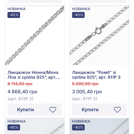
НОВИНКА
НОВИНКА
-40%
-40%
Ланцюжок Нонна/Мона
Ланцюжок "Ромб" зі
Ліза зі срібла 925°, арт.
срібла 925°, арт. 811Р 3
813Р 2
8 114,00 грн
5 009,00 грн
4 868,40 грн
3 005,40 грн
(арт. 813Р 2)
(арт. 811Р 3)
Купити
Купити
НОВИНКА
НОВИНКА
-40%
-40%