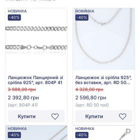
НОВИНКА
НОВИНКА
-40%
-40%
Ланцюжок Панцирний зі
Ланцюжок зі срібла 925°,
срібла 925°, арт. 804Р 41
без вставки, арт. RD 50
rod
3 988,00 грн
4 328,00 грн
2 392,80 грн
2 596,80 грн
(арт. 804Р 41)
(арт. RD 50 rod)
Купити
Купити
НОВИНКА
НОВИНКА
-40%
-40%