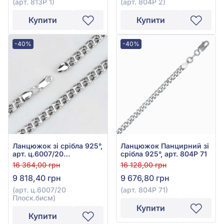
(арт. 813Р 1)
(арт. 804Р 2)
Купити
Купити
-40%
-40%
Ланцюжок зі срібла 925°,
Ланцюжок Панцирний зі
арт. ц.6007/20
срібла 925°, арт. 804Р 71
Плоск.бисм
16 364,00 грн
16 128,00 грн
9 818,40 грн
9 676,80 грн
(арт. ц.6007/20
(арт. 804Р 71)
Плоск.бисм)
Купити
Купити