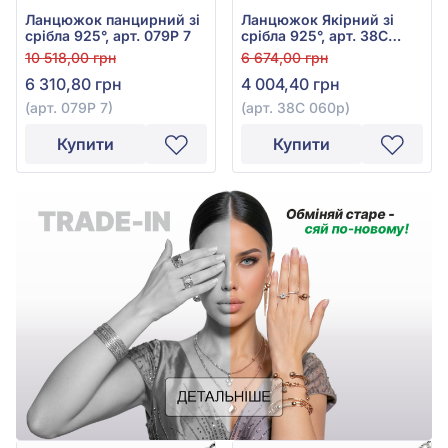
Ланцюжок панцирний зі
Ланцюжок Якірний зі
срібла 925°, арт. 079Р 7
срібла 925°, арт. 38С
060р
10 518,00 грн
6 674,00 грн
6 310,80 грн
4 004,40 грн
(арт. 079Р 7)
(арт. 38С 060р)
Купити
Купити