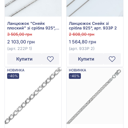
Ланцюжок "Снейк
Ланцюжок Снейк зі
плоский" зі срібла 925°,
срібла 925°, арт. 933Р 2
арт. 222Р 1
3 505,00 грн
2 608,00 грн
2 103,00 грн
1 564,80 грн
(арт. 222Р 1)
(арт. 933Р 2)
Купити
Купити
НОВИНКА
НОВИНКА
-40%
-40%