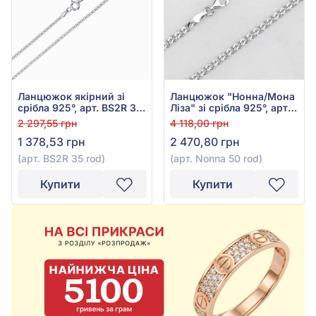
Ланцюжок якірний зі
Ланцюжок "Нонна/Мона
срібла 925°, арт. BS2R 35
Ліза" зі срібла 925°, арт.
rod
Nonna 50 rod
2 297,55 грн
4 118,00 грн
1 378,53 грн
2 470,80 грн
(арт. BS2R 35 rod)
(арт. Nonna 50 rod)
Купити
Купити