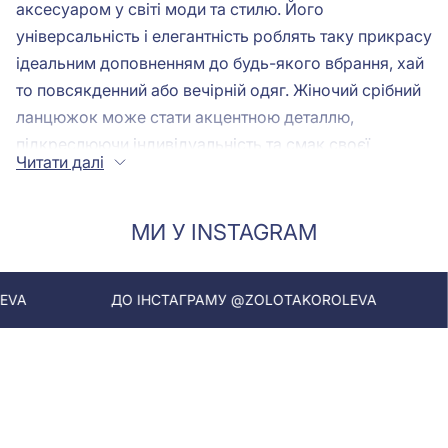
аксесуаром у світі моди та стилю. Його
універсальність і елегантність роблять таку прикрасу
ідеальним доповненням до будь-якого вбрання, хай
то повсякденний або вечірній одяг. Жіночий срібний
ланцюжок може стати акцентною деталлю,
підкреслюючи індивідуальність та смак своєї
Читати далі
власниці.
Срібні підвіски
на ланцюжку жіночі мають
широкий вибір моделей, форм та текстур, і кожна
жінка вибере вироби на індивідуальний смак.
МИ У INSTAGRAM
Різновиди плетінь срібних жіночих
ДО ІНСТАГРАМУ @ZOLOTAKOROLEVA
ДО ІНСТА
ланцюжків
Серед різних варіантів виділяються ланцюжки із
чистого срібла, які не лише красиві, а й довговічні.
Жіночі ланцюжки на шию срібло мають зносостійкі