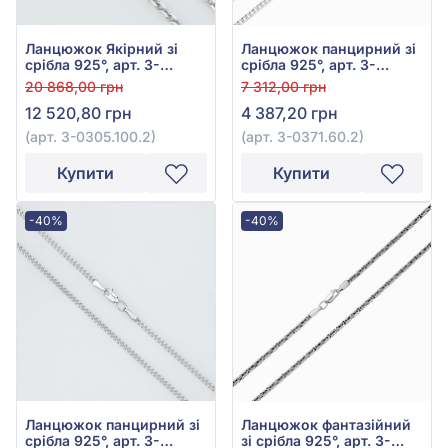
Ланцюжок Якірний зі
Ланцюжок панцирний зі
срібла 925°, арт. 3-
срібла 925°, арт. 3-
0305.100.2
0371.60.2
20 868,00 грн
7 312,00 грн
12 520,80 грн
4 387,20 грн
(арт. 3-0305.100.2)
(арт. 3-0371.60.2)
Купити
Купити
-40%
-40%
Ланцюжок панцирний зі
Ланцюжок фантазійний
срібла 925°, арт. 3-
зі срібла 925°, арт. 3-