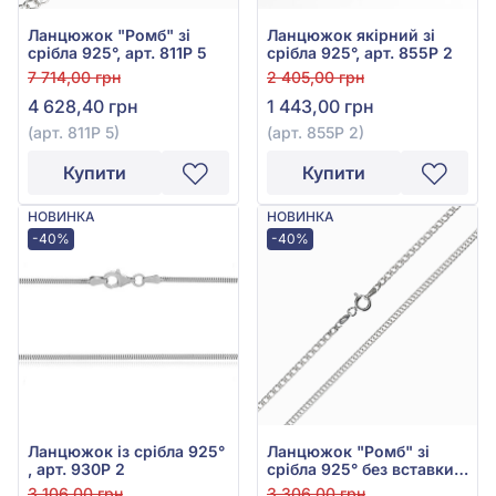
Ланцюжок "Ромб" зі
Ланцюжок якірний зі
срібла 925°, арт. 811Р 5
срібла 925°, арт. 855Р 2
7 714,00 грн
2 405,00 грн
4 628,40 грн
1 443,00 грн
(арт. 811Р 5)
(арт. 855Р 2)
Купити
Купити
НОВИНКА
НОВИНКА
-40%
-40%
Ланцюжок із срібла 925°
Ланцюжок "Ромб" зі
, арт. 930Р 2
срібла 925° без вставки,
арт. 811Р 2
3 106,00 грн
3 306,00 грн