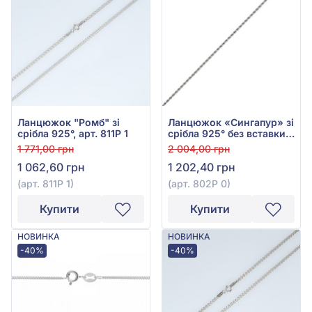
Ланцюжок "Ромб" зі
Ланцюжок «Сингапур» зі
срібла 925°, арт. 811Р 1
срібла 925° без вставки,
арт. 802Р 0
1 771,00 грн
2 004,00 грн
1 062,60 грн
1 202,40 грн
(арт. 811Р 1)
(арт. 802Р 0)
Купити
Купити
НОВИНКА
НОВИНКА
-40%
-40%