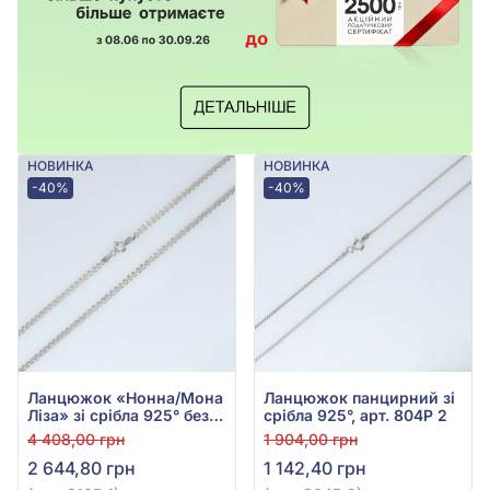
НОВИНКА
НОВИНКА
-40%
-40%
Ланцюжок «Нонна/Мона
Ланцюжок панцирний зі
Ліза» зі срібла 925° без
срібла 925°, арт. 804Р 2
вставки, арт. 813Р 1
4 408,00 грн
1 904,00 грн
2 644,80 грн
1 142,40 грн