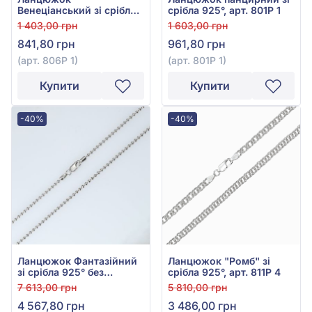
Венеціанський зі срібла
срібла 925°, арт. 801Р 1
925°, арт. 806Р 1
1 403,00 грн
1 603,00 грн
841,80 грн
961,80 грн
(арт. 806Р 1)
(арт. 801Р 1)
Купити
Купити
-40%
-40%
Ланцюжок Фантазійний
Ланцюжок "Ромб" зі
зі срібла 925° без
срібла 925°, арт. 811Р 4
вставки, арт. 826Р 3
7 613,00 грн
5 810,00 грн
4 567,80 грн
3 486,00 грн