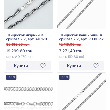
Ланцюжок якірний із
Ланцюжок панцирний зі
срібла 925°, арт. AD 170
срібла 925°, арт. RD 80 ox
ox
32 166,00 грн
12 119,00 грн
19 299,60 грн
7 271,40 грн
(арт. AD 170 ox)
(арт. RD 80 ox)
Купити
Купити
-40%
-40%