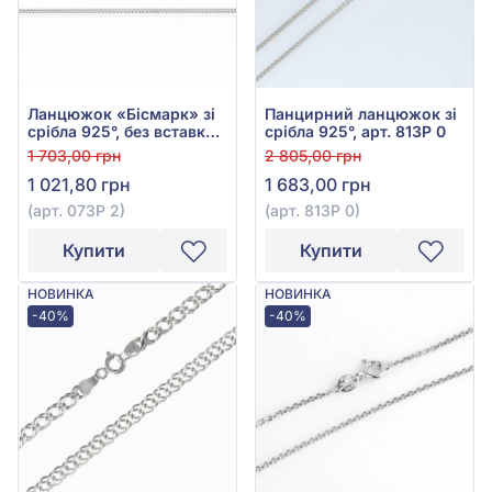
Ланцюжок «Бісмарк» зі
Панцирний ланцюжок зі
срібла 925°, без вставки,
срібла 925°, арт. 813Р 0
арт. 073Р 2
1 703,00 грн
2 805,00 грн
1 021,80 грн
1 683,00 грн
(арт. 073Р 2)
(арт. 813Р 0)
Купити
Купити
НОВИНКА
НОВИНКА
-40%
-40%