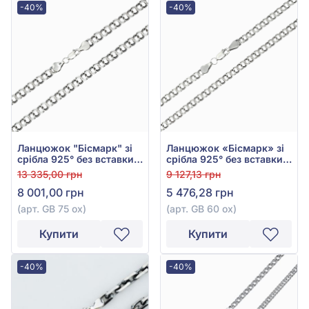
-40%
-40%
Ланцюжок "Бісмарк" зі
Ланцюжок «Бісмарк» зі
срібла 925° без вставки,
срібла 925° без вставки,
арт. GB 75 ox
арт. GB 60 ox
13 335,00 грн
9 127,13 грн
8 001,00 грн
5 476,28 грн
(арт. GB 75 ox)
(арт. GB 60 ox)
Купити
Купити
-40%
-40%