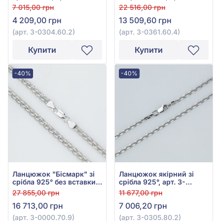
0304.60.2
0361.60.4
7 015,00 грн
22 516,00 грн
4 209,00 грн
13 509,60 грн
(арт. 3-0304.60.2)
(арт. 3-0361.60.4)
Купити
Купити
-40%
-40%
Ланцюжок "Бісмарк" зі
Ланцюжок якірний зі
срібла 925° без вставки,
срібла 925°, арт. 3-
арт. 3-0000.70.9
0305.80.2
27 855,00 грн
11 677,00 грн
16 713,00 грн
7 006,20 грн
(арт. 3-0000.70.9)
(арт. 3-0305.80.2)