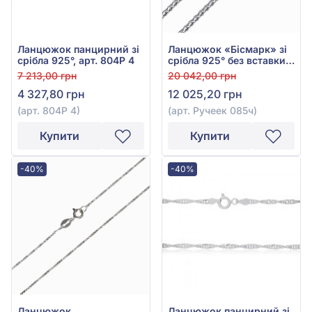
Ланцюжок панцирний зі
Ланцюжок «Бісмарк» зі
срібла 925°, арт. 804Р 4
срібла 925° без вставки,
арт. Ручеек 085ч
7 213,00 грн
20 042,00 грн
4 327,80 грн
12 025,20 грн
(арт. 804Р 4)
(арт. Ручеек 085ч)
Купити
Купити
-40%
-40%
Ланцюжок
Ланцюжок панцирний зі