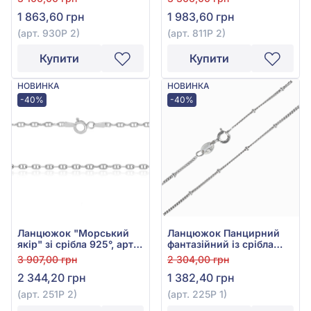
1 863,60 грн
1 983,60 грн
(арт. 930Р 2)
(арт. 811Р 2)
Купити
Купити
НОВИНКА
НОВИНКА
-40%
-40%
Ланцюжок "Морський
Ланцюжок Панцирний
якір" зі срібла 925°, арт.
фантазійний із срібла
251Р 2
925°, арт. 225Р 1
3 907,00 грн
2 304,00 грн
2 344,20 грн
1 382,40 грн
(арт. 251Р 2)
(арт. 225Р 1)