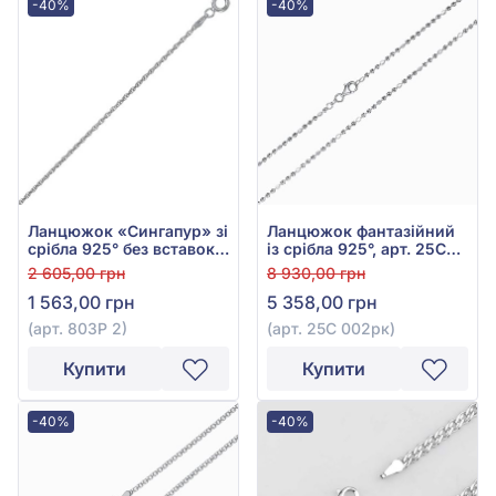
-40%
-40%
Ланцюжок «Сингапур» зі
Ланцюжок фантазійний
срібла 925° без вставок,
із срібла 925°, арт. 25С
арт. 803Р 2
002рк
2 605,00 грн
8 930,00 грн
1 563,00 грн
5 358,00 грн
(арт. 803Р 2)
(арт. 25С 002рк)
Купити
Купити
-40%
-40%