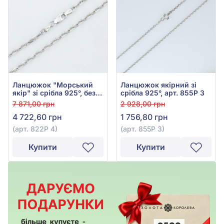
Ланцюжок "Морський
Ланцюжок якірний зі
якір" зі срібла 925°, без
срібла 925°, арт. 855Р 3
вставки, арт. 822Р 4
7 871,00 грн
2 928,00 грн
4 722,60 грн
1 756,80 грн
(арт. 822Р 4)
(арт. 855Р 3)
Купити
Купити