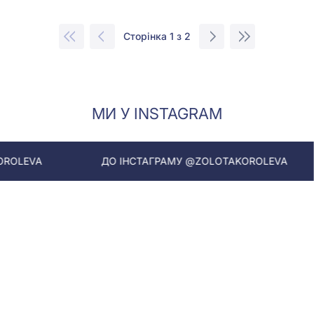
Сторінка 1 з 2
МИ У INSTAGRAM
ДО ІНСТАГРАМУ @ZOLOTAKOROLEVA
ДО ІНС