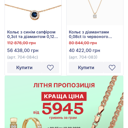
Кольє з синім сапфіром
Кольє з діамантами
0,3ct та діамантом 0,12ct
0,08ct із червоного
із червоного золота 585°,
золота 585°, арт. 704-083
112 876,00 грн
80 844,00 грн
арт. 704-084с
56 438,00 грн
40 422,00 грн
(арт. 704-084с)
(арт. 704-083)
Купити
Купити