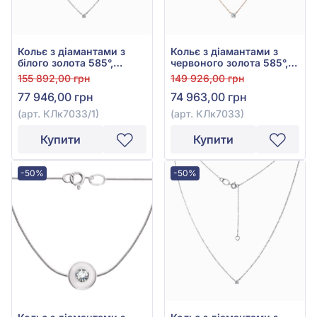
Кольє з діамантами з
Кольє з діамантами з
білого золота 585°,
червоного золота 585°,
Діамант 0,54ct, арт.
Діамант 0,51ct, арт.
155 892,00 грн
149 926,00 грн
КЛк7033/1
КЛк7033
77 946,00 грн
74 963,00 грн
(арт. КЛк7033/1)
(арт. КЛк7033)
Купити
Купити
-50%
-50%