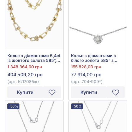
Кольє з діамантами 5,4ct
Кольє з діамантами з
із жовтого золота 585°,
білого золота 585° з
арт. КЛ7085ж
діамантом 0,35ct, арт.
1 348 364,00 грн
155 828,00 грн
704-909
404 509,20 грн
77 914,00 грн
(арт. КЛ7085ж)
(арт. 704-909^)
Купити
Купити
-50%
-50%