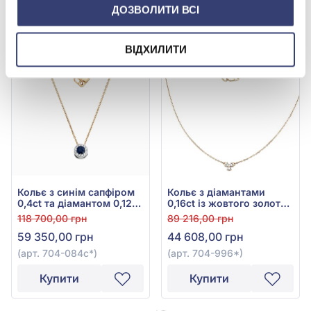
ДОЗВОЛИТИ ВСІ
Купити
Купити
ВІДХИЛИТИ
-50%
-50%
Кольє з синім сапфіром
Кольє з діамантами
0,4ct та діамантом 0,12ct
0,16ct із жовтого золота
із жовтого золота 585°,
585°, арт. 704-996*
118 700,00 грн
89 216,00 грн
арт. 704-084с*
59 350,00 грн
44 608,00 грн
(арт. 704-084с*)
(арт. 704-996*)
Купити
Купити