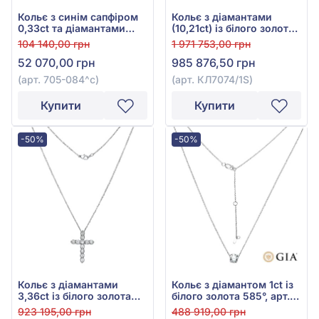
Кольє з синім сапфіром
Кольє з діамантами
0,33ct та діамантами
(10,21ct) із білого золота
0,12ct із білого золота
585°, арт. КЛ7074/1S
104 140,00 грн
1 971 753,00 грн
585°, арт. 705-084^c
52 070,00 грн
985 876,50 грн
(арт. 705-084^c)
(арт. КЛ7074/1S)
Купити
Купити
-50%
-50%
Кольє з діамантами
Кольє з діамантом 1ct із
3,36ct із білого золота
білого золота 585°, арт.
585°, арт. КР7150/1S
П7071/1S-GIA
923 195,00 грн
488 919,00 грн