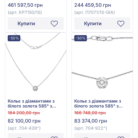
461 597,50 грн
244 459,50 грн
(арт. КР7150/1S)
(арт. П7071/1S-GIA)
Купити
Купити
-50%
-50%
Кольє з діамантами з
Кольє з діамантами з
білого золота 585° з
білого золота 585° з
діамантом 0,24ct, арт.
діамантом 0,35ct, арт.
164 200,00 грн
166 748,00 грн
704-439
704-922
82 100,00 грн
83 374,00 грн
(арт. 704-439^)
(арт. 704-922^)