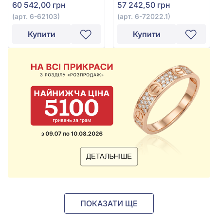
60 542,00 грн
57 242,50 грн
0,23ct та прозорим
діамантом 0,27ct, арт. 6-
(арт. 6-62103)
(арт. 6-72022.1)
72022.1
Купити
Купити
ПОКАЗАТИ ЩЕ