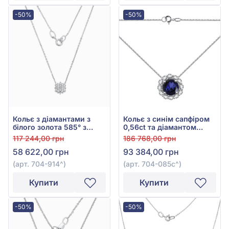
-50%
-50%
Кольє з діамантами з
Кольє з синім сапфіром
білого золота 585° з
0,56ct та діамантом
діамантом 0,2ct, арт.
0,18ct із білого золота
117 244,00 грн
186 768,00 грн
704-914
585°, арт. 704-085с
58 622,00 грн
93 384,00 грн
(арт. 704-914^)
(арт. 704-085с^)
Купити
Купити
-50%
-50%