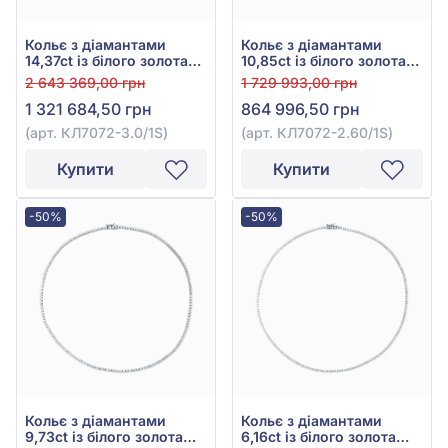
Кольє з діамантами
Кольє з діамантами
14,37ct із білого золота
10,85ct із білого золота
585°, арт. КЛ7072-3.0/1S
585°, арт. КЛ7072-2.60/1S
2 643 369,00 грн
1 729 993,00 грн
1 321 684,50 грн
864 996,50 грн
(арт. КЛ7072-3.0/1S)
(арт. КЛ7072-2.60/1S)
Купити
Купити
-50%
-50%
Кольє з діамантами
Кольє з діамантами
9,73ct із білого золота
6,16ct із білого золота