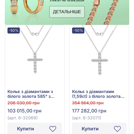
-50%
-50%
Кольє з діамантами з
Кольє з діамантами
білого золота 585° з
(1,59ct) з білого золота
діамантом 0,88ct, арт. 6-
585°, арт. 6-32071
206 030,00 грн
354 564,00 грн
32069
103 015,00 грн
177 282,00 грн
(арт. 6-32069)
(арт. 6-32071)
Купити
Купити