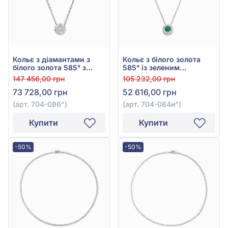
Кольє з діамантами з
Кольє з білого золота
білого золота 585° з
585° із зеленим
діамантом 0,34ct, арт.
смарагдом 0,23ct та
147 456,00 грн
105 232,00 грн
704-086
діамантами 0,13ct, арт.
73 728,00 грн
52 616,00 грн
704-084и
(арт. 704-086^)
(арт. 704-084и^)
Купити
Купити
-50%
-50%