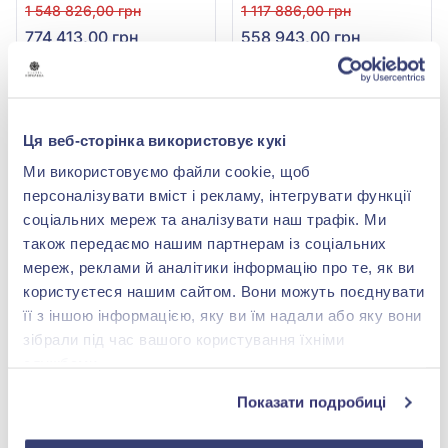
585°, арт. КЛ7072-2.40/1S
585°, арт. КЛ7072-2.0/1S
1 548 826,00 грн
1 117 886,00 грн
774 413,00 грн
558 943,00 грн
(арт. КЛ7072-2.40/1S)
(арт. КЛ7072-2.0/1S)
Купити
Купити
Ця веб-сторінка використовує кукі
-50%
-50%
Ми використовуємо файли cookie, щоб
персоналізувати вміст і рекламу, інтегрувати функції
соціальних мереж та аналізувати наш трафік. Ми
також передаємо нашим партнерам із соціальних
мереж, реклами й аналітики інформацію про те, як ви
користуєтеся нашим сайтом. Вони можуть поєднувати
її з іншою інформацією, яку ви їм надали або яку вони
зібрали під час вашого користування їхніми
Кольє з діамантами з
Кольє з діамантами з
службами.
білого золота 585° з
білого золота 585° з
діамантом 0,4ct, арт.
діамантом 0,2ct, арт.
127 432,00 грн
179 852,00 грн
П7073/1S
704-923
Показати подробиці
63 716,00 грн
89 926,00 грн
(арт. П7073/1S)
(арт. 704-923^)