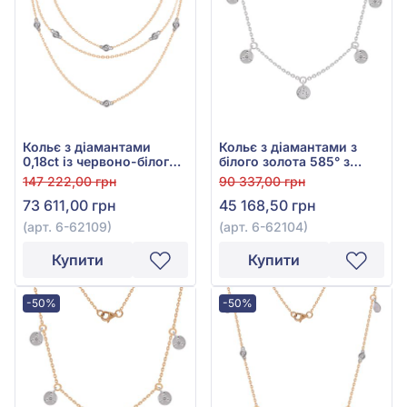
Кольє з діамантами
Кольє з діамантами з
0,18ct із червоно-білого
білого золота 585° з
золота 585°, арт. 6-62109
діамантом 0,15ct, арт. 6-
147 222,00 грн
90 337,00 грн
62104
73 611,00 грн
45 168,50 грн
(арт. 6-62109)
(арт. 6-62104)
Купити
Купити
-50%
-50%