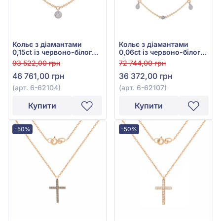
Кольє з діамантами
Кольє з діамантами
0,15ct із червоно-білого
0,06ct із червоно-білого
золота 585°, арт. 6-62104
золота 585°, арт. 6-62107
93 522,00 грн
72 744,00 грн
46 761,00 грн
36 372,00 грн
(арт. 6-62104)
(арт. 6-62107)
Купити
Купити
-50%
-50%