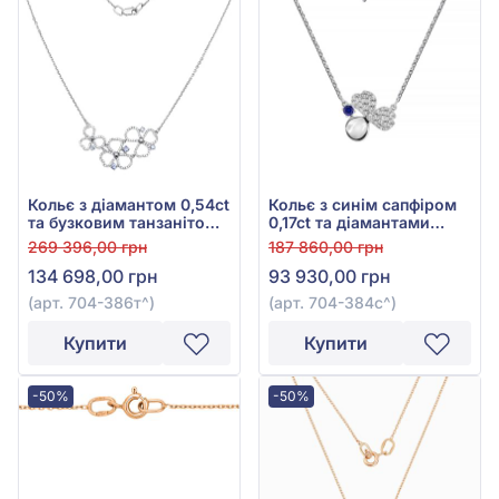
Кольє з діамантом 0,54ct
Кольє з синім сапфіром
та бузковим танзанітом
0,17ct та діамантами
0,29ct із білого золота
0,31ct із білого золота
269 396,00 грн
187 860,00 грн
585°, арт. 704-386т
585°, арт. 704-384с
134 698,00 грн
93 930,00 грн
(арт. 704-386т^)
(арт. 704-384с^)
Купити
Купити
-50%
-50%