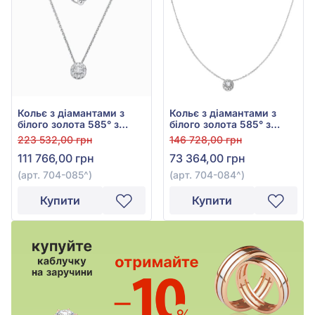
Кольє з діамантами з
Кольє з діамантами з
білого золота 585° з
білого золота 585° з
діамантом 0,58ct, арт.
діамантом 0,34ct, арт.
223 532,00 грн
146 728,00 грн
704-085
704-084
111 766,00 грн
73 364,00 грн
(арт. 704-085^)
(арт. 704-084^)
Купити
Купити