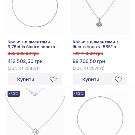
Кольє з діамантами
Кольє з діамантами з
3,75ct із білого золота
білого золота 585° з
585°, арт. КЛ7083/1
діамантом 0,67ct, арт.
825 005,00 грн
199 413,00 грн
КЛ7076/1
412 502,50 грн
99 706,50 грн
(арт. КЛ7083/1)
(арт. КЛ7076/1)
Купити
Купити
-50%
-50%