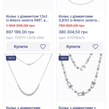
Кольє з діамантом 1,5ct
Кольє з діамантами
із білого золота 585°, арт.
3,67ct із білого золота
П7071-1.5/1S-GIA
585°, арт. КЛ7084/1
1 394 398,00 грн
760 609,00 грн
697 199,00 грн
380 304,50 грн
(арт. П7071-1.5/1S-GIA)
(арт. КЛ7084/1)
Купити
Купити
-50%
-50%
Кольє з діамантами
Кольє з діамантами з