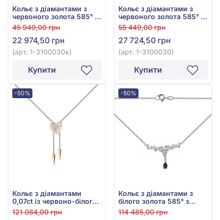
Кольє з діамантами з
Кольє з діамантами з
червоного золота 585° з
червоного золота 585° з
діамантом 0,09ct, арт. 1-
діамантом 0,09ct, арт. 1-
45 949,00 грн
55 449,00 грн
3100030к
3100030
22 974,50 грн
27 724,50 грн
(арт. 1-3100030к)
(арт. 1-3100030)
Купити
Купити
-50%
-50%
Кольє з діамантами
Кольє з діамантами з
0,07ct із червоно-білого
білого золота 585° з
золота 585°, арт. 6-62103
синім діамантом 0,08ct,
121 084,00 грн
114 485,00 грн
синім сапфіром гідро.