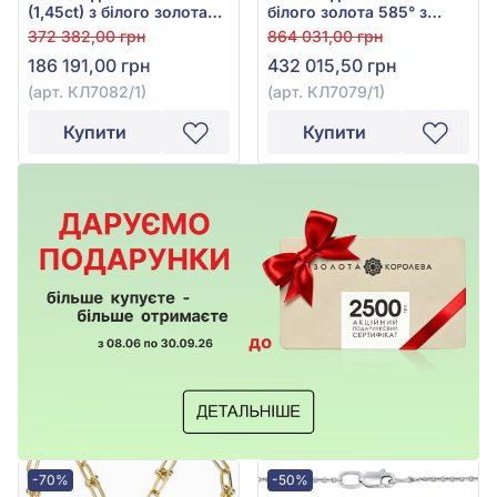
(1,45ct) з білого золота
білого золота 585° з
585°, арт. КЛ7082/1
діамантом 3,22ct, арт.
372 382,00 грн
864 031,00 грн
КЛ7079/1
186 191,00 грн
432 015,50 грн
(арт. КЛ7082/1)
(арт. КЛ7079/1)
Купити
Купити
-70%
-50%