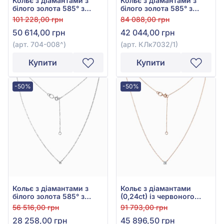
Кольє з діамантами з
Кольє з діамантами з
білого золота 585° з
білого золота 585° з
діамантом 0,11ct, арт.
діамантом 0,23ct, арт.
101 228,00 грн
84 088,00 грн
704-008
КЛк7032/1
50 614,00 грн
42 044,00 грн
(арт. 704-008^)
(арт. КЛк7032/1)
Купити
Купити
-50%
-50%
Кольє з діамантами з
Кольє з діамантами
білого золота 585° з
(0,24ct) із червоного
діамантом 0,11ct, арт.
золота 585°, арт.
56 516,00 грн
91 793,00 грн
КЛк7030/1
КЛк7032
28 258,00 грн
45 896,50 грн