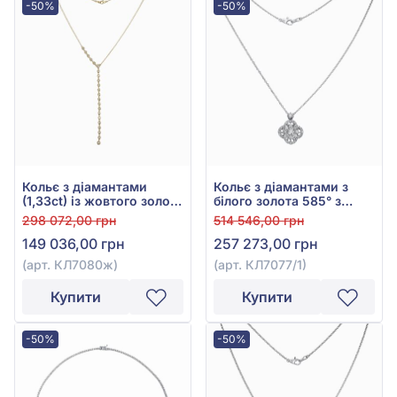
-50%
-50%
Кольє з діамантами
Кольє з діамантами з
(1,33ct) із жовтого золота
білого золота 585° з
585°, арт. КЛ7080ж
діамантом 2,17ct, арт.
298 072,00 грн
514 546,00 грн
КЛ7077/1
149 036,00 грн
257 273,00 грн
(арт. КЛ7080ж)
(арт. КЛ7077/1)
Купити
Купити
-50%
-50%