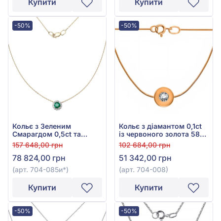
Купити
Купити
-50%
-50%
Кольє з Зеленим
Кольє з діамантом 0,1ct
Смарагдом 0,5ct та
із червоного золота 585°,
Діамантом 0,16ct із
арт. 704-008
157 648,00 грн
102 684,00 грн
жовтого золота 585°, арт.
78 824,00 грн
51 342,00 грн
704-085и
(арт. 704-085и*)
(арт. 704-008)
Купити
Купити
-50%
-50%