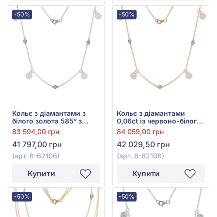
-50%
-50%
Кольє з діамантами з
Кольє з діамантами
білого золота 585° з
0,06ct із червоно-білого
діамантом 0,07ct, арт. 6-
золота 585°, арт. 6-62106
83 594,00 грн
84 059,00 грн
62106
41 797,00 грн
42 029,50 грн
(арт. 6-62106)
(арт. 6-62106)
Купити
Купити
-50%
-50%