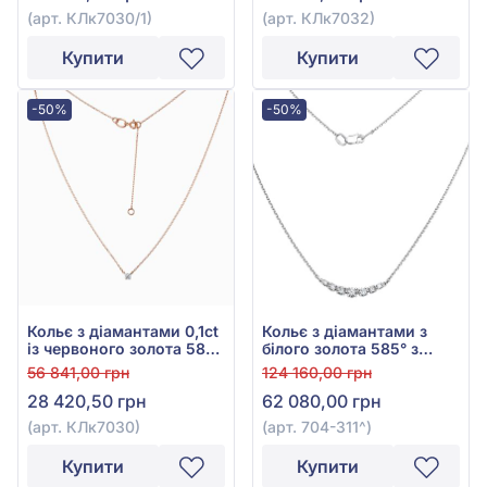
(арт. КЛк7030/1)
(арт. КЛк7032)
Купити
Купити
-50%
-50%
Кольє з діамантами 0,1ct
Кольє з діамантами з
із червоного золота 585°,
білого золота 585° з
арт. КЛк7030
діамантом 0,28ct, арт.
56 841,00 грн
124 160,00 грн
704-311
28 420,50 грн
62 080,00 грн
(арт. КЛк7030)
(арт. 704-311^)
Купити
Купити