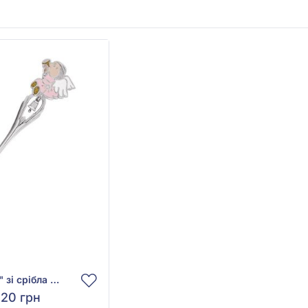
Ложка чайна "Янгол" зі срібла 925° з фіанітом та рожевою, жовтою й помаранчевою емаллю, арт. Ложка 24 Ангелок эм
,20 грн