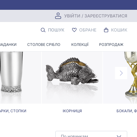
УВІЙТИ / ЗАРЕЄСТРУВАТИСЯ
МІННЯМ
ПОШУК
ОБРАНЕ
КОШИК
ЛАДАНКИ
СТОЛОВЕ СРІБЛО
КОЛЕКЦІЇ
РОЗПРОДАЖ
АРКИ, СТОПКИ
ІКОРНИЦЯ
БОКАЛИ, 
По новинкам