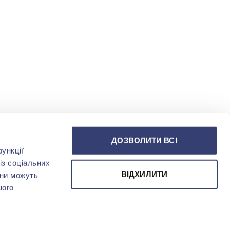
ДОЗВОЛИТИ ВСІ
ункції
із соціальних
ВІДХИЛИТИ
они можуть
шого