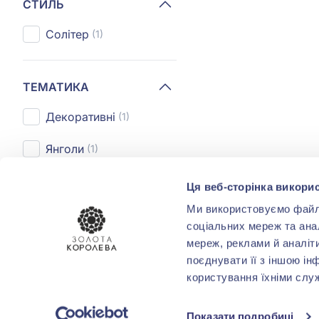
СТИЛЬ
Солітер
(1)
ТЕМАТИКА
Декоративні
(1)
Янголи
(1)
Ця веб-сторінка викорис
ПОКРИТТЯ
Ми використовуємо файли 
соціальних мереж та ана
Емаль
(1)
мереж, реклами й аналіт
поєднувати її з іншою ін
користування їхніми слу
ФОРМА
ОГРАНОВУВАННЯ
Показати подробиці