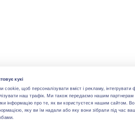
товує кукі
cookie, щоб персоналізувати вміст і рекламу, інтегрувати ф
лізувати наш трафік. Ми також передаємо нашим партнерам 
ики інформацію про те, як ви користуєтеся нашим сайтом. В
формацією, яку ви їм надали або яку вони зібрали під час ва
жбами.