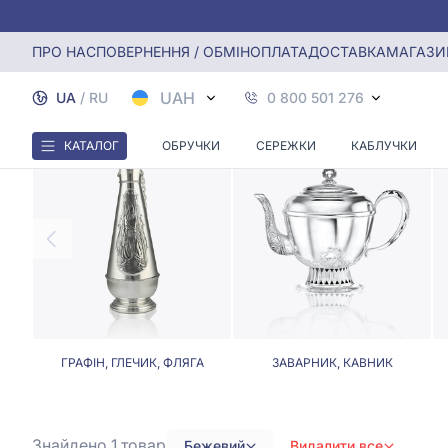
Головна
Столове срібло
Столове срібло з бежевим кам
ПРО НАС
ПОВЕРНЕННЯ / ОБМІН
ОПЛАТА
ДОСТАВКА
МАГАЗИ
СТОЛО
UAH
UA
/
RU
0 800 501 276
КАТАЛОГ
ОБРУЧКИ
СЕРЕЖКИ
КАБЛУЧКИ
ГРАФІН, ГЛЕЧИК, ФЛЯГА
ЗАВАРНИК, КАВНИК
Знайдено 1
товар
Бежевий
Видалити все