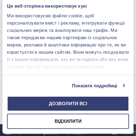
Ця веб-сторінка використовує кукі
Ми використовуємо файли cookie, щоб
персоналізувати вміст і рекламу, інтегрувати функції
соціальних мереж та аналізувати наш трафік. Ми
також передаємо нашим партнерам із соціальних
мереж, реклами й аналітики інформацію про те, як ви
користуєтеся нашим сайтом. Вони можуть поєднувати
її з іншою інформацією, яку ви їм надали або яку вони
зібрали під час вашого користування їхніми
Золотi сережки з
діамантами з гранатом
службами.
Немає в наявності
Показати подробиці
ДОЗВОЛИТИ ВСІ
МИ У INSTAGRAM
ВІДХИЛИТИ
ДО ІНСТАГРАМУ @ZOLOTAKOROLEVA
ДО ІНСТАГР