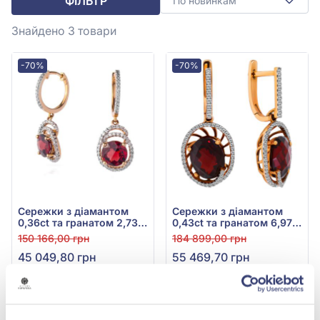
ФІЛЬТР
По новинкам
Знайдено 3
товари
-70%
-70%
Сережки з діамантом
Сережки з діамантом
0,36ct та гранатом 2,73ct
0,43ct та гранатом 6,97ct
із червоного золота 585°,
із червоного золота 585°,
150 166,00 грн
184 899,00 грн
арт. E19130-9.200-1570
арт. 119751-11.200-1566
45 049,80 грн
55 469,70 грн
(арт. E19130-9.200-1570)
(арт. 119751-11.200-1566)
Купити
Купити