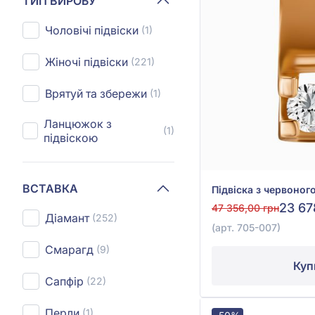
ТИП ВИРОБУ
Чоловічі підвіски
(1)
Жіночі підвіски
(221)
Врятуй та збережи
(1)
Ланцюжок з
(1)
підвіскою
ВСТАВКА
23 67
47 356,00 грн
Діамант
(252)
(арт. 705-007)
Смарагд
(9)
Куп
Сапфір
(22)
Перли
(1)