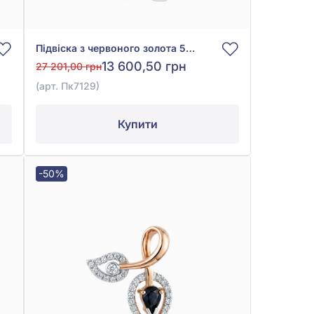
Підвіска з червоного золота 585° з діамантом 0,11ct, арт. Пк7129
13 600,50 грн
27 201,00 грн
(арт. Пк7129)
Купити
-50%