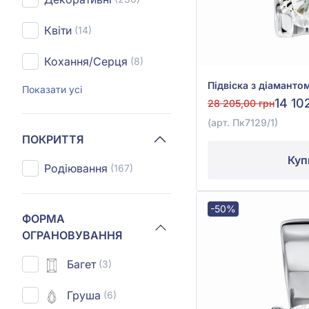
Квіти
(14)
Кохання/Серця
(8)
Показати усі
14 10
28 205,00 грн
(арт. Пк7129/1)
ПОКРИТТЯ
Куп
Родіювання
(167)
-50%
ФОРМА
ОГРАНОВУВАННЯ
Багет
(3)
Груша
(6)