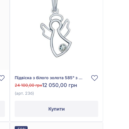
Підвіска з білого золота 585° з діамантом 0,011ct, арт. 23б
12 050,00 грн
24 100,00 грн
(арт. 23б)
Купити