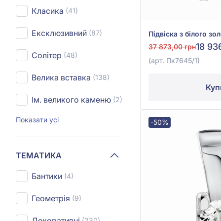
Класика
(41)
Ексклюзивний
(87)
18 93
37 873,00 грн
Солітер
(48)
(арт. Пк7645/1)
Велика вставка
(138)
Куп
Ім. великого каменю
(2)
Показати усі
-50%
ТЕМАТИКА
Бантики
(4)
Геометрія
(9)
Декоративні
(230)