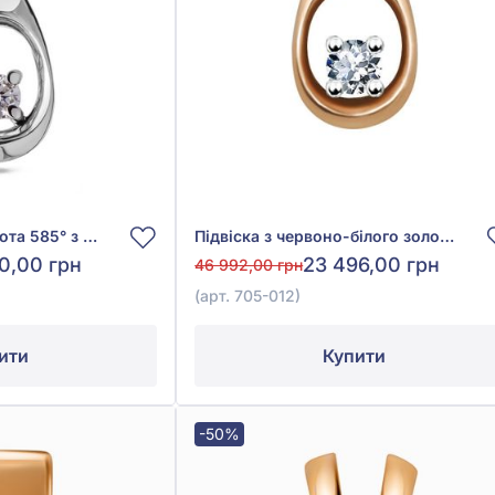
Підвіска з білого золота 585° з діамантом 0,075ct, арт. 705-012^
Підвіска з червоно-білого золота 585° з діамантом 0,08ct, арт. 705-012
0,00 грн
23 496,00 грн
46 992,00 грн
(арт. 705-012)
ити
Купити
-50%