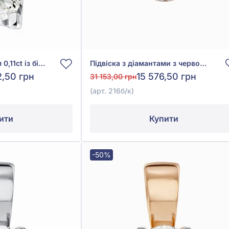
Підвіска з діамантом 0,11ct із білого золота 585°, арт. Пк7129/1
Підвіска з діамантами з червоного золота 585°, Діамант 0,14ct, арт. 216б/к
2,50 грн
15 576,50 грн
31 153,00 грн
(арт. 216б/к)
ити
Купити
-50%