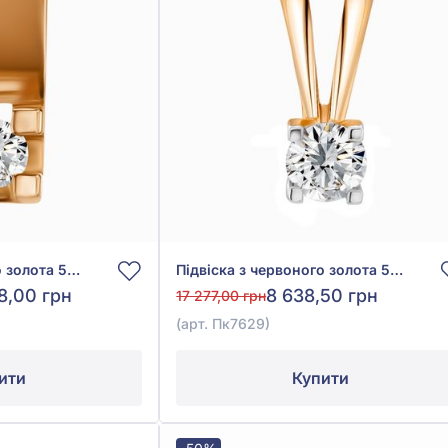
Підвіска з червоного золота 585° з діамантом 0,08ct, арт. 705-007
Підвіска з червоного золота 585° з діамантом 0,08ct, арт. Пк7629
8,00 грн
8 638,50 грн
17 277,00 грн
(арт. Пк7629)
ити
Купити