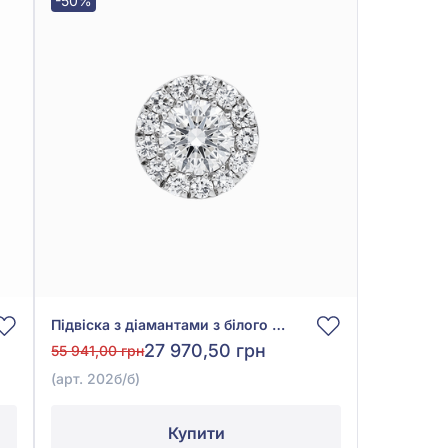
-50%
Підвіска з діамантами з білого золота 585°, Діамант 0,265ct, арт. 202б/б
27 970,50 грн
55 941,00 грн
(арт. 202б/б)
Купити