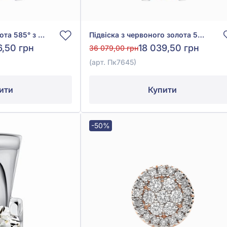
Підвіска з білого золота 585° з діамантом 0,19ct, арт. Пк7645/1
Підвіска з червоного золота 585° з діамантом 0,18ct, арт. Пк7645
6,50 грн
18 039,50 грн
36 079,00 грн
(арт. Пк7645)
ити
Купити
-50%