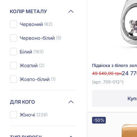
КОЛІР МЕТАЛУ
Червоний
(82)
Червоно-білий
(5)
Білий
(163)
Жовтий
(2)
24 77
49 540,00 грн
Жовто-білий
(1)
(арт. 705-012^)
Куп
ДЛЯ КОГО
Жіночі
(228)
-50%