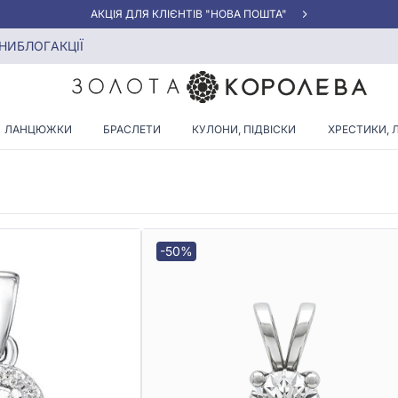
АКЦІЯ ДЛЯ КЛІЄНТІВ "НОВА ПОШТА"
нтами круглого огранювання
НИ
БЛОГ
АКЦІЇ
 ДІАМАНТАМИ КРУГЛОГО ОГ
ЛАНЦЮЖКИ
БРАСЛЕТИ
КУЛОНИ, ПІДВІСКИ
ХРЕСТИКИ, 
-50%