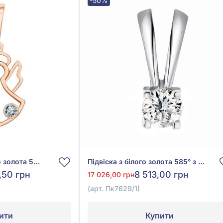
-50%
Підвіска з червоного золота 585° з діамантом 0,012ct, арт. 23
Підвіска з білого золота 585° з діамантом 0,08ct, арт. Пк7629/1
2,50 грн
8 513,00 грн
17 026,00 грн
(арт. Пк7629/1)
ити
Купити