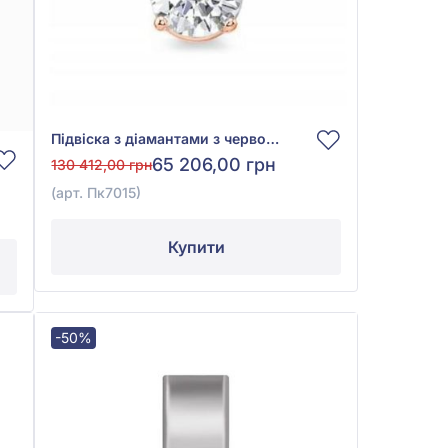
Підвіска з діамантами з червоного золота 585°, Діамант 0,54ct, арт. Пк7015
65 206,00 грн
130 412,00 грн
(арт. Пк7015)
Купити
-50%