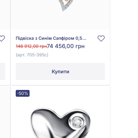
Підвіска з Синім Сапфіром 0,57ct та Діамантом 0,35ct із червоно-білого золота 585°, арт. 705-395с
74 456,00 грн
148 912,00 грн
(арт. 705-395с)
Купити
-50%