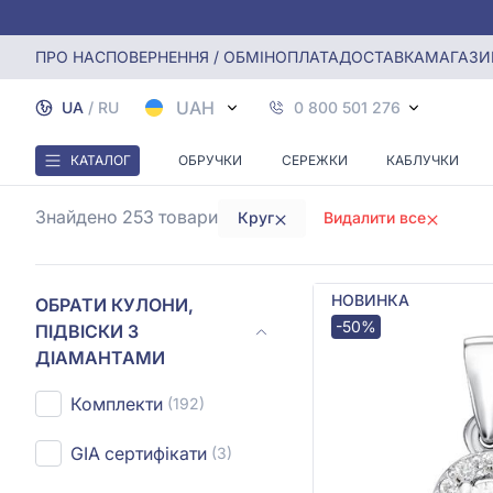
Головна
Кулони, Підвіски з діамантами
Кулони з діама
ПРО НАС
ПОВЕРНЕННЯ / ОБМІН
ОПЛАТА
ДОСТАВКА
МАГАЗИ
КУЛОНИ З
UAH
UA
/
RU
0 800 501 276
КАТАЛОГ
ОБРУЧКИ
СЕРЕЖКИ
КАБЛУЧКИ
Знайдено 253
товари
Круг
Видалити все
НОВИНКА
ОБРАТИ КУЛОНИ,
-50%
ПІДВІСКИ З
ДІАМАНТАМИ
Комплекти
(192)
GIA сертифікати
(3)