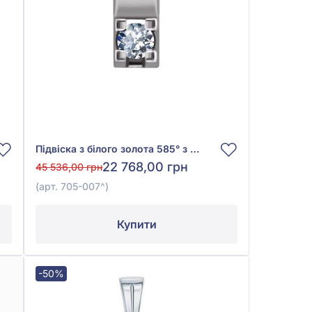
Підвіска з білого золота 585° з діамантом 0,08ct, арт. 705-007
22 768,00 грн
45 536,00 грн
(арт. 705-007^)
Купити
-50%