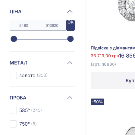
ЦІНА
OK
16 85
33 713,00 грн
МЕТАЛ
(арт. п688б)
золото
(253)
Куп
ПРОБА
-50%
585°
(245)
750°
(8)