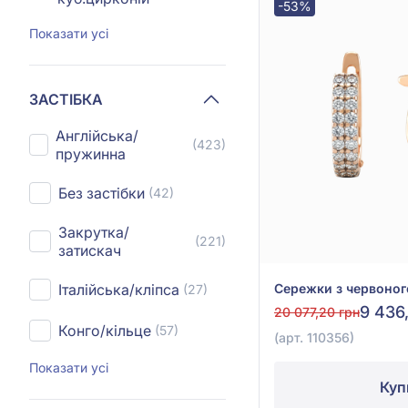
-53%
Показати усі
ЗАСТІБКА
Англійська/
(423)
пружинна
Без застібки
(42)
Закрутка/
(221)
затискач
Італійська/кліпса
(27)
9 436
20 077,20 грн
Конго/кільце
(57)
(арт. 110356)
Показати усі
Куп