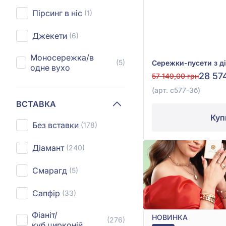
Пірсинг в ніс
(1)
Джекети
(6)
Моносережка/в
(5)
одне вухо
28 57
57 149,00 грн
(арт. с577-3б)
ВСТАВКА
Куп
Без вставки
(178)
Діамант
(240)
Смарагд
(5)
Сапфір
(33)
Фіаніт/
НОВИНКА
(276)
куб.цирконій