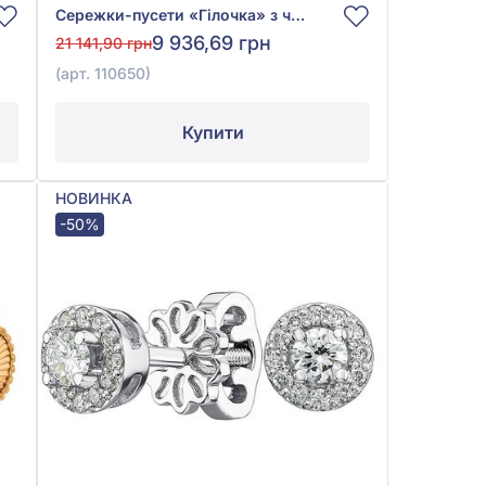
Сережки-пусети «Гілочка» з червоно-білого золота 585°, арт. 110650
9 936,69 грн
21 141,90 грн
(арт. 110650)
Купити
НОВИНКА
-50%