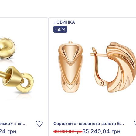
НОВИНКА
-56%
Сережки-пусети «Кульки» з жовтого золота 585°, без вставки, арт. 580077М
Сережки з червоного золота 585°, арт. 470689
24 грн
35 240,04 грн
80 091,00 грн