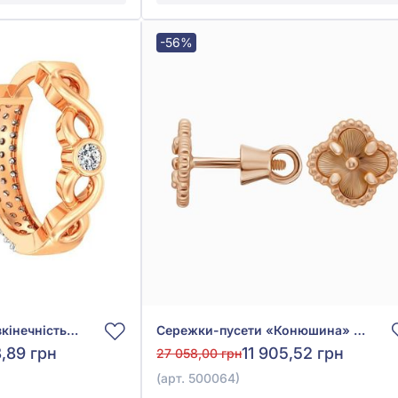
-56%
Сережки-конго «Безкінечність» з червоного золота 585° з фіанітами/куб.цирконієм, арт. 111165
Сережки-пусети «Конюшина» з червоного золота 585°, арт. 500064
,89 грн
11 905,52 грн
27 058,00 грн
(арт. 500064)