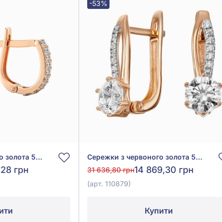
-53%
Сережки з червоного золота 585° з фіанітом/куб.цирконієм, арт. 110356
Сережки з червоного золота 585° з фіанітом/куб.цирконієм, арт. 110879
,28 грн
14 869,30 грн
31 636,80 грн
(арт. 110879)
ити
Купити