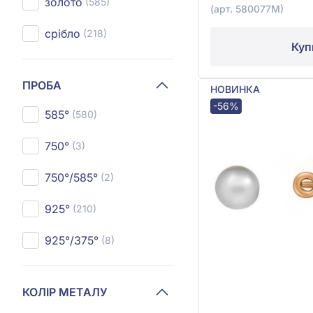
золото
(585)
(арт. 580077М)
срібло
(218)
Куп
ПРОБА
НОВИНКА
-56%
585°
(580)
750°
(3)
750°/585°
(2)
925°
(210)
925°/375°
(8)
КОЛІР МЕТАЛУ