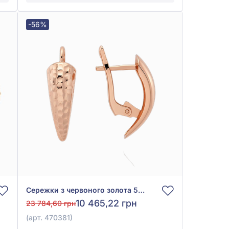
-56%
Сережки з червоного золота 585° без вставки, арт. 470381
10 465,22 грн
23 784,60 грн
(арт. 470381)