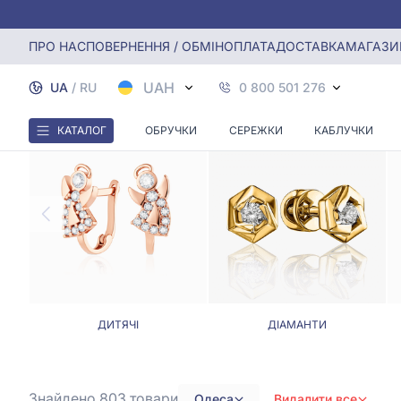
Головна
Сережки
Сережки в Одесі
ПРО НАС
ПОВЕРНЕННЯ / ОБМІН
ОПЛАТА
ДОСТАВКА
МАГАЗИ
UAH
UA
/
RU
0 800 501 276
КАТАЛОГ
ОБРУЧКИ
СЕРЕЖКИ
КАБЛУЧКИ
ДИТЯЧІ
ДІАМАНТИ
Знайдено 803
товари
Одеса
Видалити все