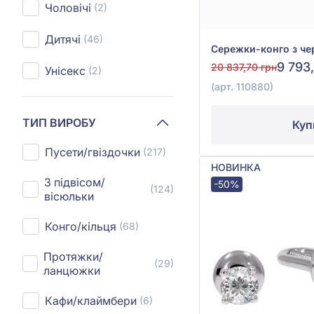
Чоловічі
(2)
Дитячі
(46)
9 793
20 837,70 грн
Унісекс
(2)
(арт. 110880)
ТИП ВИРОБУ
Куп
Пусети/гвіздочки
(217)
НОВИНКА
З підвісом/
-50%
(124)
вісюльки
Конго/кільця
(68)
Протяжки/
(29)
ланцюжки
Кафи/клаймбери
(6)