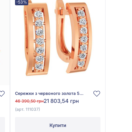
-53%
Сережки з червоного золота 585° з фіанітом/куб.цирконієм, арт. 111037
21 803,54 грн
46 390,50 грн
(арт. 111037)
Купити