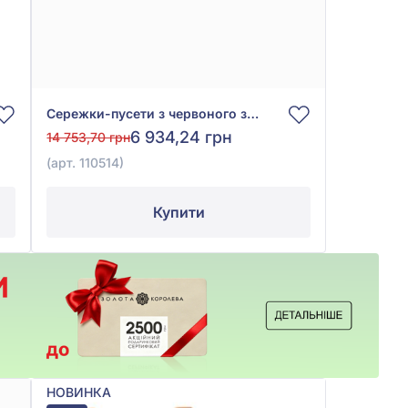
Сережки-пусети з червоного золота 585° з фіанітом/куб.цирконієм, арт. 110514
6 934,24 грн
14 753,70 грн
(арт. 110514)
Купити
НОВИНКА