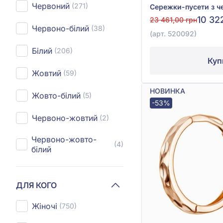
Червоний
(271)
10 32
23 461,00 грн
Червоно-білий
(38)
(арт. 520092)
Білий
(206)
Куп
Жовтий
(59)
НОВИНКА
Жовто-білий
(5)
-53%
Червоно-жовтий
(2)
Червоно-жовто-
(4)
білий
ДЛЯ КОГО
Жіночі
(750)