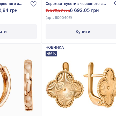
Сережки-пусети з червоного золота 585° з перлами, арт. 520092
Сережки-пусети з червоного золота 585° з емаллю, арт. 500040Е
2,84 грн
6 692,05 грн
15 209,20 грн
(арт. 500040Е)
ити
Купити
НОВИНКА
-56%