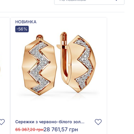
НОВИНКА
-56%
Сережки з червоно-білого золота 585° з фіанітами, арт. 490141
28 761,57 грн
65 367,20 грн