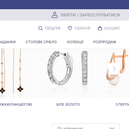
УВІЙТИ / ЗАРЕЄСТРУВАТИСЯ
ПОШУК
ОБРАНЕ
КОШИК
ЛАДАНКИ
СТОЛОВЕ СРІБЛО
КОЛЕКЦІЇ
РОЗПРОДАЖ
ЯЖКИ/ЛАНЦЮГОВІ
БІЛЕ ЗОЛОТО
З ПЕРЛ
По новинкам