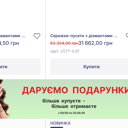
Сережки-пусети з діамантами з білого золота 585°, Діамант 0,19ct, арт. с577-3б
Сережки-пусети з діамантами з червоного золота 585°, Діамант 0,22ct, арт. с577-3.0
4,50 грн
31 662,00 грн
63 324,00 грн
(арт. с577-3.0)
ити
Купити
НОВИНКА