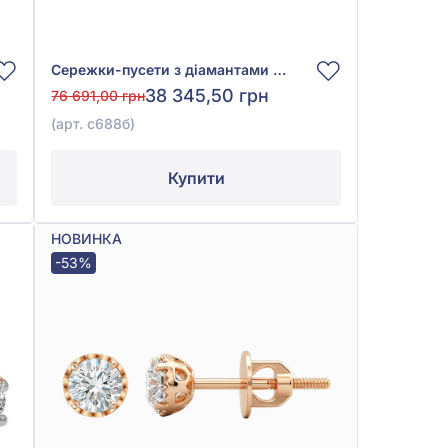
Сережки-пусети з діамантами з білого золота 585°, Діамант 0,26ct, арт. с688б
38 345,50 грн
76 691,00 грн
(арт. с688б)
Купити
НОВИНКА
-53%