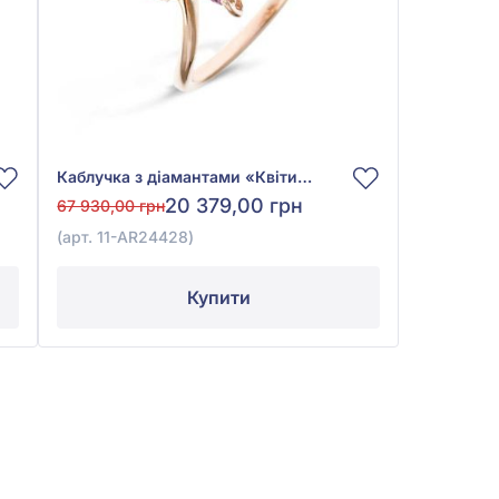
Каблучка з діамантами «Квіти» з червоного золота 585° з діамантом 0,03ct, аметистом 0,12ct, гранатом родолітом 0,78ct, хризолітом 0,2ct, арт. 11-АR24428
20 379,00 грн
67 930,00 грн
(арт. 11-АR24428)
Купити