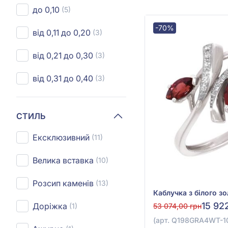
до 0,10
(5)
-70%
від 0,11 до 0,20
(3)
від 0,21 до 0,30
(3)
від 0,31 до 0,40
(3)
СТИЛЬ
Ексклюзивний
(11)
Велика вставка
(10)
Розсип каменів
(13)
15 92
Доріжка
53 074,00 грн
(1)
(арт. Q198GRA4WT-10