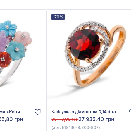
-70%
Каблучка з діамантами «Квіти» з білого золота 585°, Діамант 0,23ct, Топаз блакитний 0,06ct, Аметист 1,06ct, Гранат родоліт 0,12ct, Бірюза 1,43ct, Хризоліт 0,78ct, Перламутр 1,2ct, Топаз безбарвний 0,47ct, арт. 11-R26692В-16
Каблучка з діамантом 0,14ct та гранатом 2,39ct із червоного золота 585°, арт. E19130-9.200-807
65,80 грн
27 935,40 грн
93 118,00 грн
(арт. E19130-9.200-807)