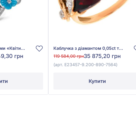
Каблучка з діамантами «Квіти» з білого золота 585° з діамантом 0,04ct, блакитним топазом 0,24ct, аметистом 7,74ct, гранатом родолітом 0,08ct, бірюзою 0,32ct, хризолітом 0,3ct, перламутром 1,37ct, арт. 11-R26685
Каблучка з діамантом 0,05ct та гранатом 7,62ct із червоного золота 585°, арт. E23457-9.200-890-7564
49,30 грн
35 875,20 грн
119 584,00 грн
(арт. E23457-9.200-890-7564)
ити
Купити