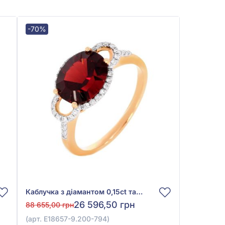
-70%
Каблучка з діамантом 0,15ct та гранатом 3,2ct із червоного золота 585°, арт. E18657-9.200-794
26 596,50 грн
88 655,00 грн
(арт. E18657-9.200-794)