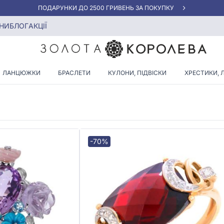
АКЦІЯ ДЛЯ КЛІЄНТІВ "НОВА ПОШТА"
 діамантами
НИ
БЛОГ
АКЦІЇ
УЧКИ З БОРДОВИМИ ДІАМА
ЛАНЦЮЖКИ
БРАСЛЕТИ
КУЛОНИ, ПІДВІСКИ
ХРЕСТИКИ, 
-70%