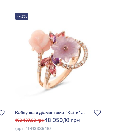
-70%
Каблучка з діамантами "Квіти" з червоного золота 585° з діамантом 0,31ct, аметистом 1,18ct, рожевим топазом 0,27ct, гранатом родолітом 0,22ct, рожевим опалом 1,84ct, арт. 11-R33354В
48 050,10 грн
160 167,00 грн
(арт. 11-R33354В)