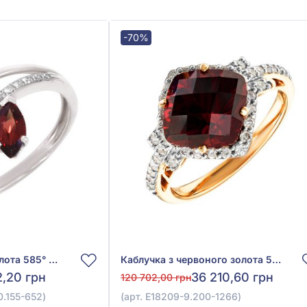
-70%
Каблучка з білого золота 585° з діамантом 0,05ct та гранатом 0,51ct, арт. Q198GRA4WT-10.155-652
Каблучка з червоного золота 585° з діамантом 0,31ct та гранатом 4,2ct, арт. E18209-9.200-1266
2,20 грн
36 210,60 грн
120 702,00 грн
.155-652)
(арт. E18209-9.200-1266)