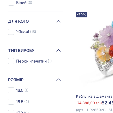
Білий
(3)
-70%
ДЛЯ КОГО
Жіночі
(15)
ТИП ВИРОБУ
Персні-печатки
(1)
РОЗМІР
16.0
(1)
16.5
(2)
52 4
174 886,00 грн
(арт. 11-R26692В-16)
(9)