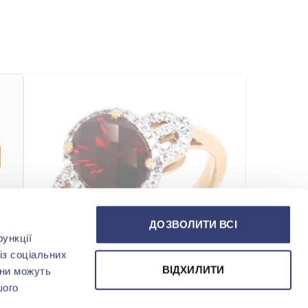
ДОЗВОЛИТИ ВСІ
ункції
із соціальних
ВІДХИЛИТИ
они можуть
шого