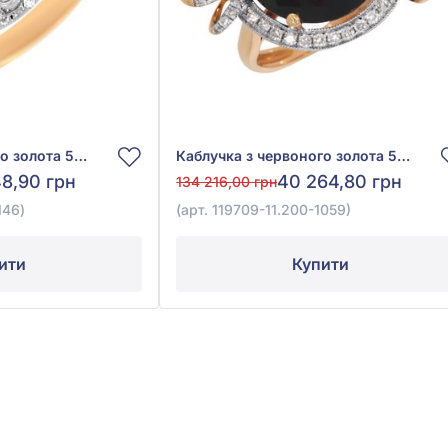
Каблучка з червоного золота 585° з діамантом 0,18ct та гранатом 5,74ct, арт. E17893-9.200-1146
Каблучка з червоного золота 585° з діамантом 0,23ct та гранатом 7,31ct, арт. 119709-11.200-1059
48,90 грн
40 264,80 грн
134 216,00 грн
146)
(арт. 119709-11.200-1059)
ити
Купити