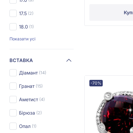
17.0
Куп
17.5
(2)
18.0
(1)
Показати усі
ВСТАВКА
Діамант
(14)
-70%
Гранат
(15)
Аметист
(4)
Бірюза
(2)
Опал
(1)