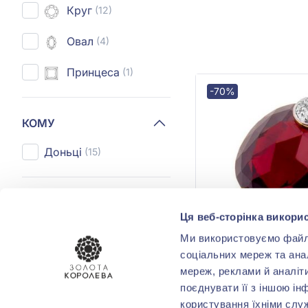
Круг
(12)
Овал
(4)
Принцеса
(1)
-70%
КОМУ
Доньці
(15)
МІСТА
Ця веб-сторінка викорис
Дніпро
(2)
Ми використовуємо файли 
соціальних мереж та ана
Запоріжжя
(6)
мереж, реклами й аналіт
поєднувати її з іншою ін
Київ
(4)
користування їхніми слу