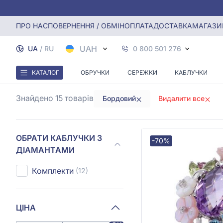
Головна
Каблучки з діамантами
Каблучки з бордовими
ПРО НАС
ПОВЕРНЕННЯ / ОБМІН
ОПЛАТА
ДОСТАВКА
МАГАЗИ
КАБЛ
UAH
UA
/
RU
0 800 501 276
КАТАЛОГ
ОБРУЧКИ
СЕРЕЖКИ
КАБЛУЧКИ
Знайдено 15
товарів
Бордовий
Видалити все
ОБРАТИ КАБЛУЧКИ З
-70%
ДІАМАНТАМИ
Комплекти
(12)
ЦІНА