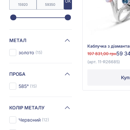
OK
МЕТАЛ
золото
(15)
59 3
197 831,00 грн
(арт. 11-R26685)
ПРОБА
Куп
585°
(15)
КОЛІР МЕТАЛУ
Червоний
(12)