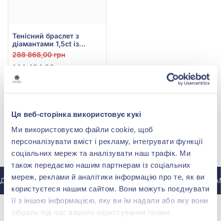
Тенісний браслет з
діамантами 1,5ct із
білого золота 585°, арт.
288 868,00 грн
Б7086/1
144 434,00 грн
(арт. Б7086/1)
Купити
Ця веб-сторінка використовує кукі
Ми використовуємо файли cookie, щоб
персоналізувати вміст і рекламу, інтегрувати функції
МИ У INSTAGRAM
соціальних мереж та аналізувати наш трафік. Ми
також передаємо нашим партнерам із соціальних
мереж, реклами й аналітики інформацію про те, як ви
О ІНСТАГРАМУ @ZOLOTAKOROLEVA
ДО ІНСТАГРАМ
користуєтеся нашим сайтом. Вони можуть поєднувати
її з іншою інформацією, яку ви їм надали або яку вони
зібрали під час вашого користування їхніми