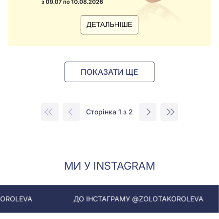
ПОКАЗАТИ ЩЕ
Сторінка 1 з 2
МИ У INSTAGRAM
ДО ІНСТАГРАМУ @ZOLOTAKOROLEVA
ДО ІН