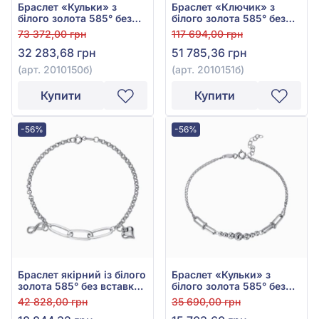
Браслет «Кульки» з
Браслет «Ключик» з
білого золота 585° без
білого золота 585° без
вставки, арт. 2010150б
вставки, арт. 2010151б
73 372,00 грн
117 694,00 грн
32 283,68 грн
51 785,36 грн
(арт. 2010150б)
(арт. 2010151б)
Купити
Купити
-56%
-56%
Браслет якірний із білого
Браслет «Кульки» з
золота 585° без вставки,
білого золота 585° без
арт. 2010099б
вставки, арт. 2010129б
42 828,00 грн
35 690,00 грн