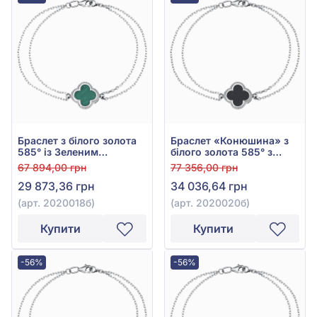
Браслет з білого золота
Браслет «Конюшина» з
585° із Зеленим
білого золота 585° з
Малахітом, арт.
Чорним Оніксом, арт.
67 894,00 грн
77 356,00 грн
2020018б
2020020б
29 873,36 грн
34 036,64 грн
(арт. 2020018б)
(арт. 2020020б)
Купити
Купити
-56%
-56%