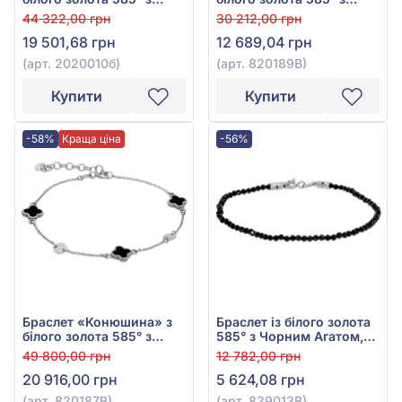
перламутром, арт.
чорною емаллю, арт.
44 322,00 грн
30 212,00 грн
2020010б
820189В
19 501,68 грн
12 689,04 грн
(арт. 2020010б)
(арт. 820189В)
Купити
Купити
-58%
Краща ціна
-56%
Браслет «Конюшина» з
Браслет із білого золота
білого золота 585° з
585° з Чорним Агатом,
чорною емаллю, арт.
арт. 839013В
49 800,00 грн
12 782,00 грн
820187В
20 916,00 грн
5 624,08 грн
(арт. 820187В)
(арт. 839013В)