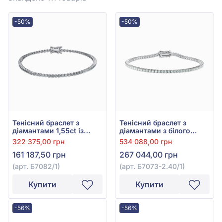
-50%
-50%
Тенісний браслет з
Тенісний браслет з
діамантами 1,55ct із
діамантами з білого
білого золота 585°, арт.
золота 585° з діамантом
322 375,00 грн
534 088,00 грн
Б7082/1
3,04ct, арт. Б7073-2.40/1
161 187,50 грн
267 044,00 грн
(арт. Б7082/1)
(арт. Б7073-2.40/1)
Купити
Купити
-56%
-56%