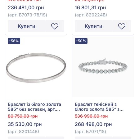
Б7073-78/1S
236 481,00 грн
16 801,31 грн
(арт. Б7073-78/1S)
(арт. 820224В)
Купити
Купити
-56%
-50%
Браслет із білого золота
Браслет тенісний з
585° без вставки, арт.
білого золота 585° з
820144В
діамантами 2,08ct, арт.
80 750,00 грн
536 996,00 грн
Б7071/1S
35 530,00 грн
268 498,00 грн
(арт. 820144В)
(арт. Б7071/1S)