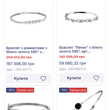
Браслет "Ланки" з білого
Браслет з діамантами з
золота 585°, арт.
білого золота 585° з
2801863*
діамантом 0,53ct, арт.
142 096,00 грн
394 612,00 грн
704-917
59 680,32 грн
197 306,00 грн
(арт. 2801863*)
(арт. 704-917^)
Купити
Купити
-58%
Краща ціна
-58%
Краща ціна