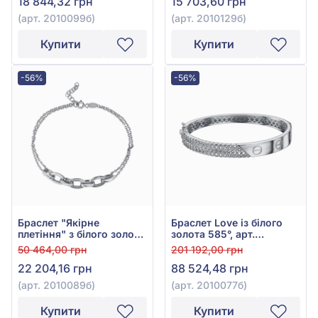
18 844,32 грн
15 703,60 грн
(арт. 2010099б)
(арт. 2010129б)
Купити
Купити
-56%
-56%
Браслет "Якірне
Браслет Love із білого
плетіння" з білого золота
золота 585°, арт.
585°, арт. 2010089б
2010077б
50 464,00 грн
201 192,00 грн
22 204,16 грн
88 524,48 грн
(арт. 2010089б)
(арт. 2010077б)
Купити
Купити