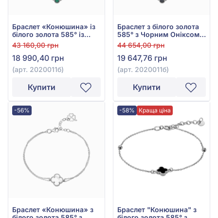
Браслет «Конюшина» із
Браслет з білого золота
білого золота 585° із
585° з Чорним Оніксом,
Зеленим Малахітом, арт.
арт. 2020011б
43 160,00 грн
44 654,00 грн
2020011б
18 990,40 грн
19 647,76 грн
(арт. 2020011б)
(арт. 2020011б)
Купити
Купити
-56%
-58%
Краща ціна
Браслет «Конюшина» з
Браслет "Конюшина" з
білого золота 585° з
білого золота 585° з