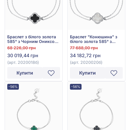
Браслет з білого золота
Браслет "Конюшина" з
585° з Чорним Ониксом,
білого золота 585° з
арт. 2020018б
перламутром, арт.
68 226,00 грн
77 688,00 грн
2020020б
30 019,44 грн
34 182,72 грн
(арт. 2020018б)
(арт. 2020020б)
Купити
Купити
-56%
-56%