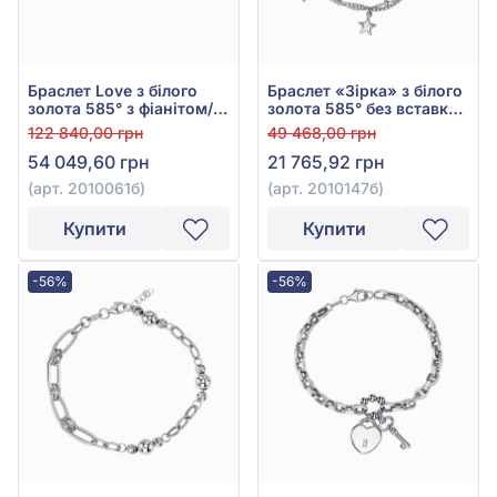
Браслет Love з білого
Браслет «Зірка» з білого
золота 585° з фіанітом/
золота 585° без вставки,
куб.цирконієм, арт.
арт. 2010147б
122 840,00 грн
49 468,00 грн
2010061б
54 049,60 грн
21 765,92 грн
(арт. 2010061б)
(арт. 2010147б)
Купити
Купити
-56%
-56%