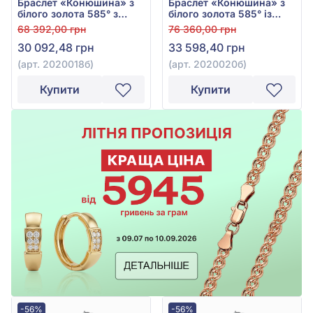
Браслет «Конюшина» з
Браслет «Конюшина» з
білого золота 585° з
білого золота 585° із
перламутром, арт.
Зеленим Малахітом, арт.
68 392,00 грн
76 360,00 грн
2020018б
2020020б
30 092,48 грн
33 598,40 грн
(арт. 2020018б)
(арт. 2020020б)
Купити
Купити
-56%
-56%