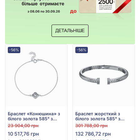
-56%
-56%
Браслет «Конюшина» з
Браслет жорсткий з
білого золота 585° з
білого золота 585° з
фіанітами, арт. 2010091б
фіанітом, арт. 2010075б
23 904,00 грн
301 788,00 грн
10 517,76 грн
132 786,72 грн