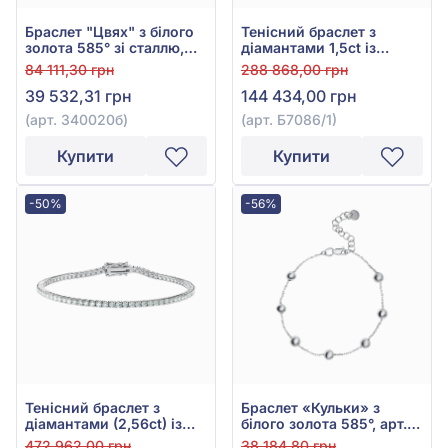
Браслет "Цвях" з білого
Тенісний браслет з
золота 585° зі сталлю,
діамантами 1,5ct із
арт. 340020б
білого золота 585°, арт.
84 111,30 грн
288 868,00 грн
Б7086/1
39 532,31 грн
144 434,00 грн
(арт. 340020б)
(арт. Б7086/1)
Купити
Купити
-50%
-56%
Тенісний браслет з
Браслет «Кульки» з
діамантами (2,56ct) із
білого золота 585°, арт.
білого золота 585°, арт.
820224В
472 962,00 грн
38 184,80 грн