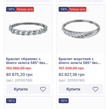
-58%
Краща ціна
-58%
Краща ціна
Браслет «Крапля» з
Браслет жорсткий з
білого золота 585° без
білого золота 585° без
вставки, арт. 2010078б
вставки, арт. 2010074б
192 560,00 грн
197 208,00 грн
80 875,20 грн
82 827,36 грн
(арт. 2010078б)
(арт. 2010074б)
Купити
Купити
-50%
-50%