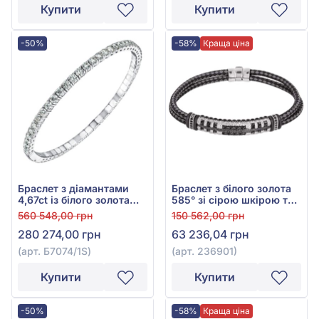
Купити
Купити
-50%
-58%
Краща ціна
Браслет з діамантами
Браслет з білого золота
4,67ct із білого золота
585° зі сірою шкірою та
585°, арт. Б7074/1S
чорним фіанітом, арт.
560 548,00 грн
150 562,00 грн
236901
280 274,00 грн
63 236,04 грн
(арт. Б7074/1S)
(арт. 236901)
Купити
Купити
-50%
-58%
Краща ціна