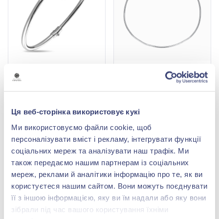
Браслет "Цвях" з білого
Браслет «Снейк» з білого
золота 585°, без вставки,
золота 585° без вставки,
арт. 322111б
арт. 2000003б
75 901,00 грн
31 296,00 грн
35 673,47 грн
13 770,24 грн
Ця веб-сторінка використовує кукі
(арт. 322111б)
(арт. 2000003б)
Ми використовуємо файли cookie, щоб
Купити
Купити
персоналізувати вміст і рекламу, інтегрувати функції
соціальних мереж та аналізувати наш трафік. Ми
-50%
-56%
також передаємо нашим партнерам із соціальних
мереж, реклами й аналітики інформацію про те, як ви
користуєтеся нашим сайтом. Вони можуть поєднувати
її з іншою інформацією, яку ви їм надали або яку вони
зібрали під час вашого користування їхніми