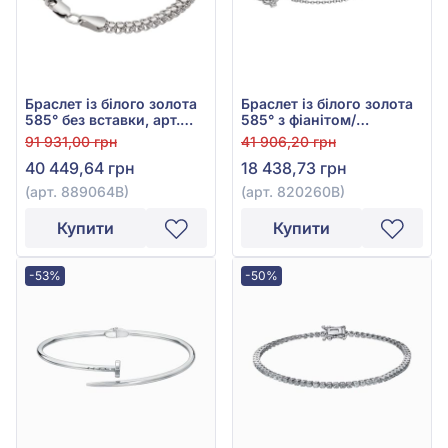
Браслет із білого золота
Браслет із білого золота
585° без вставки, арт.
585° з фіанітом/
889064В
куб.цирконієм, арт.
91 931,00 грн
41 906,20 грн
820260В
40 449,64 грн
18 438,73 грн
(арт. 889064В)
(арт. 820260В)
Купити
Купити
-53%
-50%