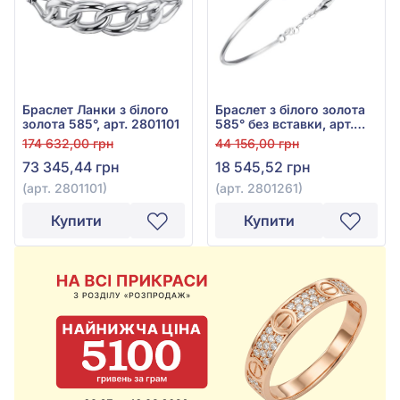
Браслет Ланки з білого
Браслет з білого золота
золота 585°, арт. 2801101
585° без вставки, арт.
2801261
174 632,00 грн
44 156,00 грн
73 345,44 грн
18 545,52 грн
(арт. 2801101)
(арт. 2801261)
Купити
Купити