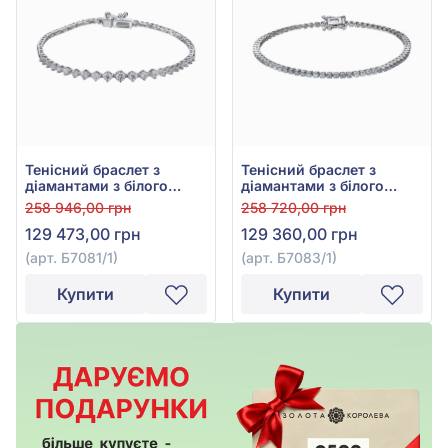
Тенісний браслет з
Тенісний браслет з
діамантами з білого
діамантами з білого
золота 585° з діамантом
золота 585°, Діамант
258 946,00 грн
258 720,00 грн
0,94ct, арт. Б7081/1
1,14ct, арт. Б7083/1
129 473,00 грн
129 360,00 грн
(арт. Б7081/1)
(арт. Б7083/1)
Купити
Купити