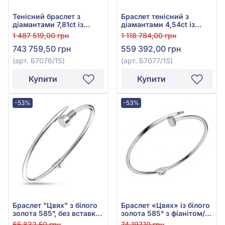
Тенісний браслет з
Браслет тенісний з
діамантами 7,81ct із
діамантами 4,54ct із
білого золота 585°, арт.
білого золота 585°, арт.
1 487 519,00 грн
1 118 784,00 грн
Б7076/1S
Б7077/1S
743 759,50 грн
559 392,00 грн
(арт. Б7076/1S)
(арт. Б7077/1S)
Купити
Купити
-53%
-53%
Браслет "Цвях" з білого
Браслет «Цвях» із білого
золота 585°, без вставки,
золота 585° з фіанітом/
арт. 322534б
куб.цирконієм, арт.
65 832,50 грн
74 197,10 грн