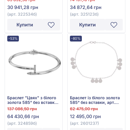
325123б
30 941,28 грн
34 872,64 грн
(арт. 322534б)
(арт. 325123б)
Купити
Купити
-53%
-80%
Браслет "Цвях" з білого
Браслет із білого золота
золота 585° без вставки,
585° без вставки, арт.
арт. 324859б
2601237
137 086,50 грн
62 475,00 грн
64 430,66 грн
12 495,00 грн
(арт. 324859б)
(арт. 2601237)