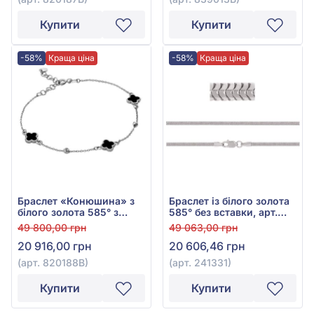
Купити
Купити
-58%
Краща ціна
-58%
Краща ціна
Браслет «Конюшина» з
Браслет із білого золота
білого золота 585° з
585° без вставки, арт.
чорною емаллю, арт.
241331
49 800,00 грн
49 063,00 грн
820188В
20 916,00 грн
20 606,46 грн
(арт. 820188В)
(арт. 241331)
Купити
Купити