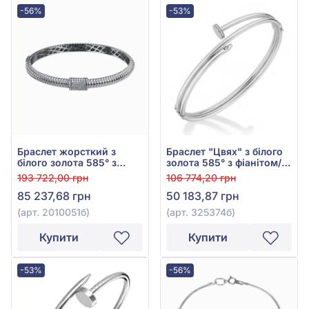
-56%
-53%
Браслет жорсткий з
Браслет "Цвях" з білого
білого золота 585° з
золота 585° з фіанітом/
фіанітами, арт. 2010051б
куб.цирконієм, арт.
193 722,00 грн
106 774,20 грн
325374б
85 237,68 грн
50 183,87 грн
(арт. 2010051б)
(арт. 325374б)
Купити
Купити
-53%
-56%