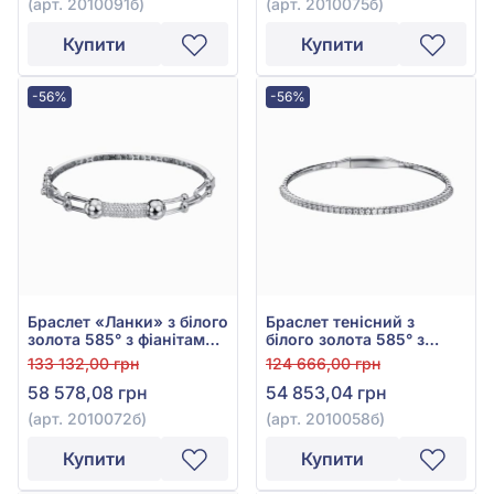
(арт. 2010091б)
(арт. 2010075б)
Купити
Купити
-56%
-56%
Браслет «Ланки» з білого
Браслет тенісний з
золота 585° з фіанітами/
білого золота 585° з
куб.цирконієм, арт.
фіанітом/куб.цирконієм,
133 132,00 грн
124 666,00 грн
2010072б
арт. 2010058б
58 578,08 грн
54 853,04 грн
(арт. 2010072б)
(арт. 2010058б)
Купити
Купити