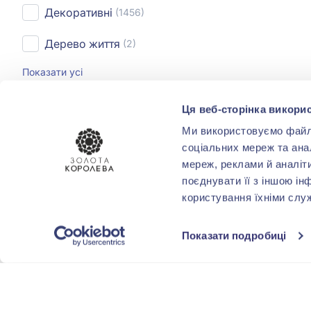
Декоративні
(1456)
Дерево життя
(2)
Показати усі
Ця веб-сторінка викорис
ПОКРИТТЯ
Ми використовуємо файли 
соціальних мереж та ана
Родіювання
(1)
мереж, реклами й аналіт
поєднувати її з іншою ін
користування їхніми слу
ФОРМА
ОГРАНОВУВАННЯ
Показати подробиці
Круг
(2)
КОМУ