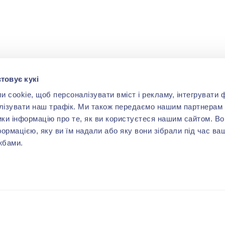
товує кукі
cookie, щоб персоналізувати вміст і рекламу, інтегрувати ф
лізувати наш трафік. Ми також передаємо нашим партнерам 
ики інформацію про те, як ви користуєтеся нашим сайтом. В
формацією, яку ви їм надали або яку вони зібрали під час ва
жбами.