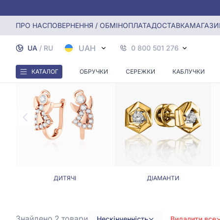
Головна
Сережки
Сережки нескінченність
ПРО НАС
ПОВЕРНЕННЯ / ОБМІН
ОПЛАТА
ДОСТАВКА
МАГАЗИ
UAH
UA
/
RU
0 800 501 276
КАТАЛОГ
ОБРУЧКИ
СЕРЕЖКИ
КАБЛУЧКИ
ДИТЯЧІ
ДІАМАНТИ
Знайдено 2
товари
Нескінченність
Видалити все