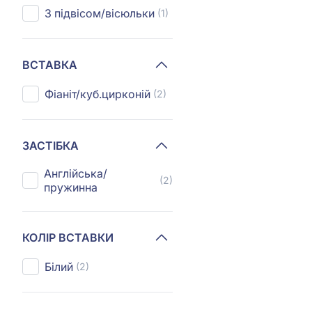
З підвісом/вісюльки
(1)
ВСТАВКА
Фіаніт/куб.цирконій
(2)
ЗАСТІБКА
Англійська/
(2)
пружинна
КОЛІР ВСТАВКИ
Білий
(2)