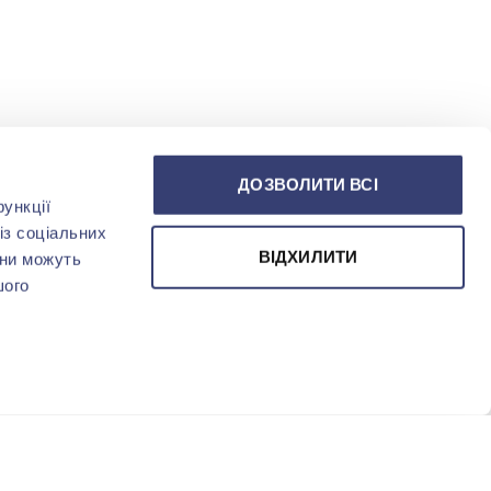
ДОЗВОЛИТИ ВСІ
ункції
із соціальних
ВІДХИЛИТИ
они можуть
шого