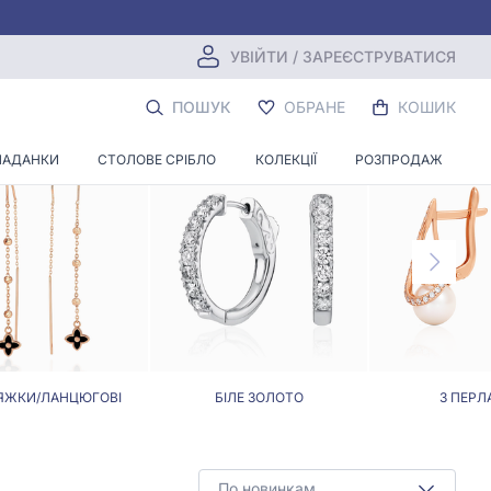
УВІЙТИ / ЗАРЕЄСТРУВАТИСЯ
ПОШУК
ОБРАНЕ
КОШИК
ЛАДАНКИ
СТОЛОВЕ СРІБЛО
КОЛЕКЦІЇ
РОЗПРОДАЖ
ЯЖКИ/ЛАНЦЮГОВІ
БІЛЕ ЗОЛОТО
З ПЕРЛ
По новинкам