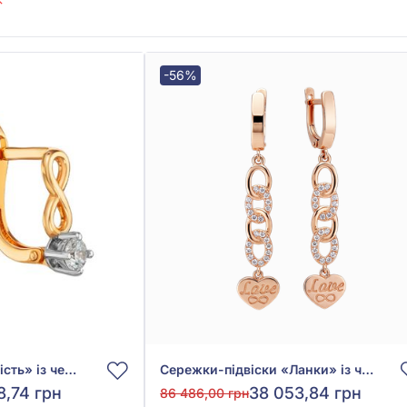
-56%
Сережки «Безкінечність» із червоно-білого золота 585° з фіанітом/куб.цирконієм, арт. 110564
Сережки-підвіски «Ланки» із червоного золота 585° з фіанітом/куб.цирконієм, арт. 490049
8,74 грн
38 053,84 грн
86 486,00 грн