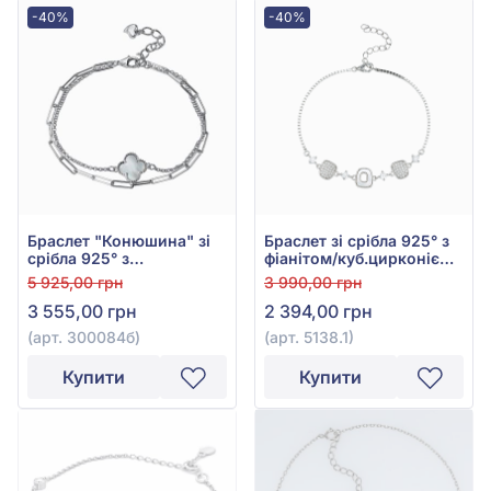
-40%
-40%
Браслет "Конюшина" зі
Браслет зі срібла 925° з
срібла 925° з
фіанітом/куб.цирконієм
перламутром, арт.
та перламутром, арт.
5 925,00 грн
3 990,00 грн
300084б
5138.1
3 555,00 грн
2 394,00 грн
(арт. 300084б)
(арт. 5138.1)
Купити
Купити