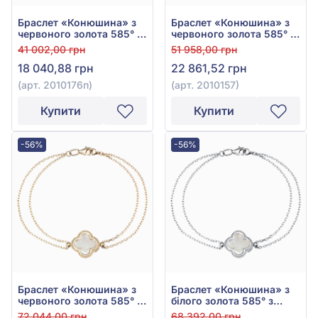
Браслет «Конюшина» з
Браслет «Конюшина» з
червоного золота 585° з
червоного золота 585° з
перламутром, арт.
перламутром, арт.
41 002,00 грн
51 958,00 грн
2010176п
2010157
18 040,88 грн
22 861,52 грн
(арт. 2010176п)
(арт. 2010157)
Купити
Купити
-56%
-56%
Браслет «Конюшина» з
Браслет «Конюшина» з
червоного золота 585° з
білого золота 585° з
перламутром, арт.
перламутром, арт.
72 044,00 грн
68 392,00 грн