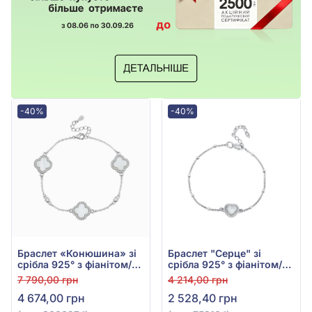
-40%
-40%
Браслет «Конюшина» зі
Браслет "Серце" зі
срібла 925° з фіанітом/
срібла 925° з фіанітом/
куб.цирконієм та
куб.цирконієм та
7 790,00 грн
4 214,00 грн
перламутром, арт.
перламутром, арт.
4 674,00 грн
2 528,40 грн
300097б
75310б