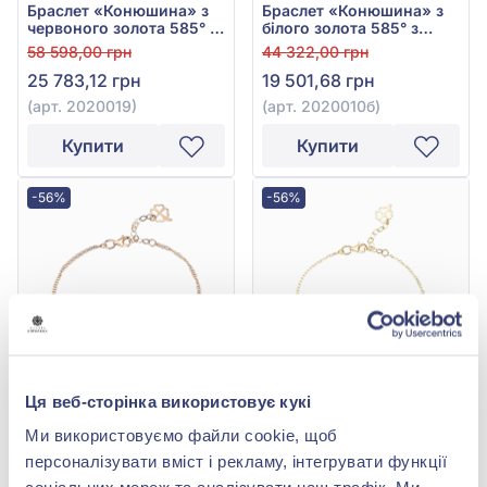
Браслет «Конюшина» з
Браслет «Конюшина» з
червоного золота 585° з
білого золота 585° з
перламутром, арт.
перламутром, арт.
58 598,00 грн
44 322,00 грн
2020019
2020010б
25 783,12 грн
19 501,68 грн
(арт. 2020019)
(арт. 2020010б)
Купити
Купити
-56%
-56%
Ця веб-сторінка використовує кукі
Браслет «Конюшина» з
Браслет «Конюшина» з
Ми використовуємо файли cookie, щоб
червоного золота 585° з
жовтого золота 585° з
перламутром, арт.
перламутром, арт.
45 816,00 грн
41 168,00 грн
персоналізувати вміст і рекламу, інтегрувати функції
2020010
2020010ж