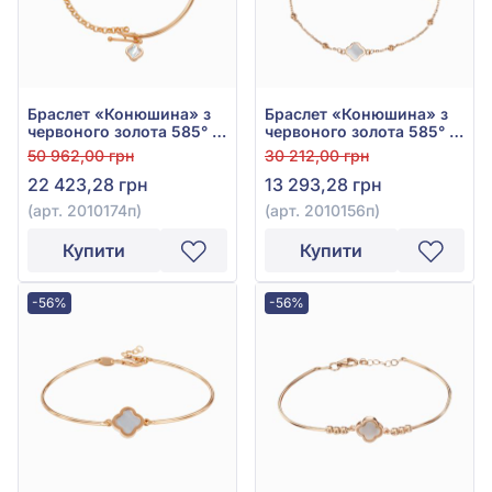
Браслет «Конюшина» з
Браслет «Конюшина» з
червоного золота 585° з
червоного золота 585° з
перламутром, арт.
перламутром, арт.
50 962,00 грн
30 212,00 грн
2010174п
2010156п
22 423,28 грн
13 293,28 грн
(арт. 2010174п)
(арт. 2010156п)
Купити
Купити
-56%
-56%