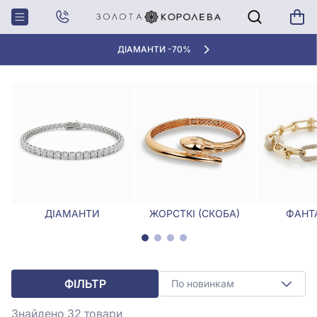
Головна
Браслети
Браслети з перламутром
БРАСЛЕТИ З ПЕРЛАМУТРОМ
ДІАМАНТИ -70%
ДІАМАНТИ
ЖОРСТКІ (СКОБА)
ФАНТА
ФІЛЬТР
По новинкам
Знайдено 32
товари