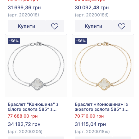
2020018
2020018б
31 699,36 грн
30 092,48 грн
(арт. 2020018)
(арт. 2020018б)
Купити
Купити
-56%
-56%
Браслет "Конюшина" з
Браслет «Конюшина» із
білого золота 585° з
жовтого золота 585° з
перламутром, арт.
перламутром, арт.
77 688,00 грн
70 716,00 грн
2020020б
2020018ж
34 182,72 грн
31 115,04 грн
(арт. 2020020б)
(арт. 2020018ж)