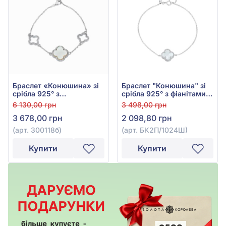
Браслет «Конюшина» зі
Браслет "Конюшина" зі
срібла 925° з
срібла 925° з фіанітами,
перламутром, арт.
арт. БК2П/1024Ш
6 130,00 грн
3 498,00 грн
300118б
3 678,00 грн
2 098,80 грн
(арт. 300118б)
(арт. БК2П/1024Ш)
Купити
Купити