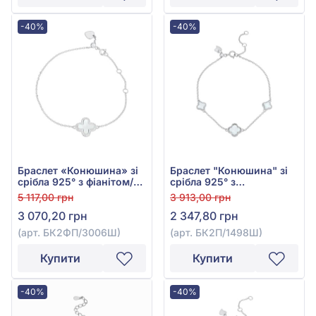
-40%
-40%
Браслет «Конюшина» зі
Браслет "Конюшина" зі
срібла 925° з фіанітом/
срібла 925° з
куб.цирконієм та
перламутром, арт.
5 117,00 грн
3 913,00 грн
перламутром, арт.
БК2П/1498Ш
3 070,20 грн
2 347,80 грн
БК2ФП/3006Ш
(арт. БК2ФП/3006Ш)
(арт. БК2П/1498Ш)
Купити
Купити
-40%
-40%