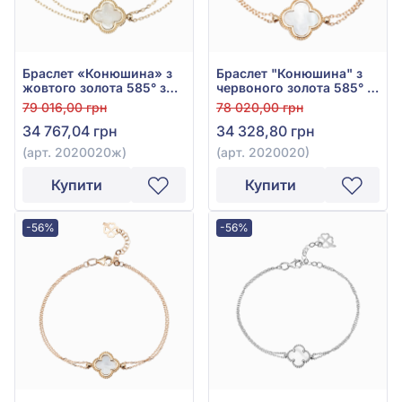
Браслет «Конюшина» з
Браслет "Конюшина" з
жовтого золота 585° з
червоного золота 585° з
перламутром, арт.
перламутром, арт.
79 016,00 грн
78 020,00 грн
2020020ж
2020020
34 767,04 грн
34 328,80 грн
(арт. 2020020ж)
(арт. 2020020)
Купити
Купити
-56%
-56%