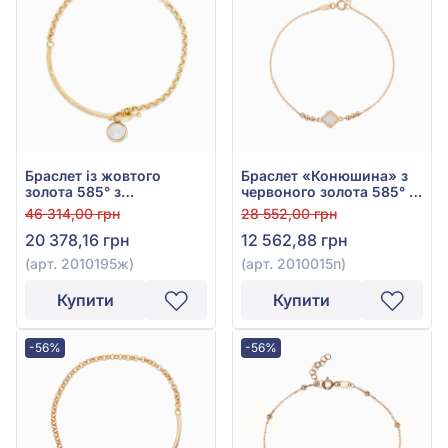
Браслет із жовтого
Браслет «Конюшина» з
золота 585° з
червоного золота 585° з
Перламутром, арт.
перламутром, арт.
46 314,00 грн
28 552,00 грн
2010195ж
2010015п
20 378,16 грн
12 562,88 грн
(арт. 2010195ж)
(арт. 2010015п)
Купити
Купити
-56%
-56%