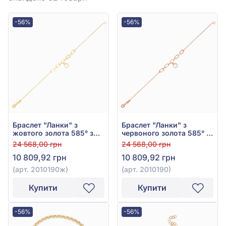
-56%
-56%
Браслет "Ланки" з
Браслет "Ланки" з
жовтого золота 585° з
червоного золота 585° з
Перламутром, арт.
перламутром, арт.
24 568,00 грн
24 568,00 грн
2010190ж
2010190
10 809,92 грн
10 809,92 грн
(арт. 2010190ж)
(арт. 2010190)
Купити
Купити
-56%
-56%