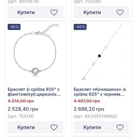
(арт. 300097б)
(арт. 75310б)
Купити
Купити
-40%
-40%
Браслет зі срібла 925° з
Браслет «Конюшина» зі
фіанітом/куб.цирконієм
срібла 925° з чорним
та перламутром, арт.
онікс та перламутром,
4 214,00 грн
4 497,00 грн
75311б
арт. БК2ОП/1498Ш
2 528,40 грн
2 698,20 грн
(арт. 75311б)
(арт. БК2ОП/1498Ш)
Купити
Купити