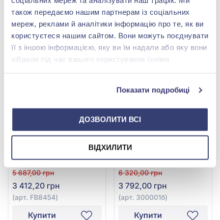
соціальних мереж та аналізувати наш трафік. Ми
20 159,04 грн
18 113,92 грн
також передаємо нашим партнерам із соціальних
(арт. 2020010)
(арт. 2020010ж)
мереж, реклами й аналітики інформацію про те, як ви
Купити
Купити
користуєтеся нашим сайтом. Вони можуть поєднувати
її з іншою інформацією, яку ви їм надали або яку вони
-40%
-40%
зібрали під час вашого користування їхніми
службами.
Показати подробиці
ДОЗВОЛИТИ ВСІ
ВІДХИЛИТИ
Браслет «Конюшина» зі
Браслет "Конюшина" зі
срібла 925° з
срібла 925° з
перламутром та чорним
перламутром, арт.
5 687,00 грн
6 320,00 грн
онікс, арт. FB8454
300001б
3 412,20 грн
3 792,00 грн
(арт. FB8454)
(арт. 300001б)
Купити
Купити