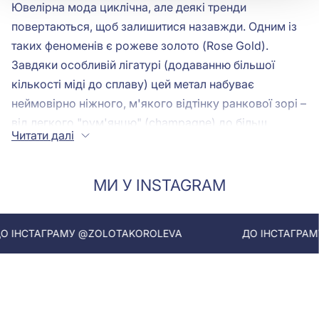
Ювелірна мода циклічна, але деякі тренди
повертаються, щоб залишитися назавжди. Одним із
таких феноменів є рожеве золото (Rose Gold).
Завдяки особливій лігатурі (додаванню більшої
кількості міді до сплаву) цей метал набуває
неймовірно ніжного, м'якого відтінку ранкової зорі –
від легкого "рум'янцю" (champagne) до більш
Читати далі
насиченого мідного. Коли цей теплий, чуттєвий метал
поєднується з льодяним, бездоганним блиском
прозорих діамантів, виникає магічний контраст.
МИ У INSTAGRAM
Рожеве золото не просто слугує оправою, воно
зігріває діамант, роблячи прикрасу більш
ІНСТАГРАМУ @ZOLOTAKOROLEVA
ДО ІНСТАГРАМУ 
романтичною, вінтажною та жіночною. В інтернет-
магазині «Золота Королева» представлена вишукана
колекція прикрас із сертифікованими діамантами в
рожевому золоті для тих, хто шукає особливу
теплоту в розкоші.