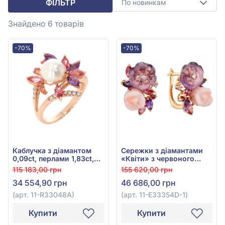
ФІЛЬТР
По новинкам
Знайдено 6
товарів
-70%
-70%
Каблучка з діамантом
Сережки з діамантами
0,09ct, перлами 1,83ct,
«Квіти» з червоного
аметистом 0,38ct та
золота 585° з діамантом
115 183,00 грн
155 620,00 грн
рожевим топазом 0,84ct
0,07ct, аметистом 4,26ct,
34 554,90 грн
46 686,00 грн
із червоного золота 585°,
рожевим топазом 0,78ct,
арт. 11-R33048А
гранатом родолітом
(арт. 11-R33048А)
(арт. 11-E33354D-1)
0,09ct, рожевим опалом
3,81ct, арт. 11-E33354D-1
Купити
Купити