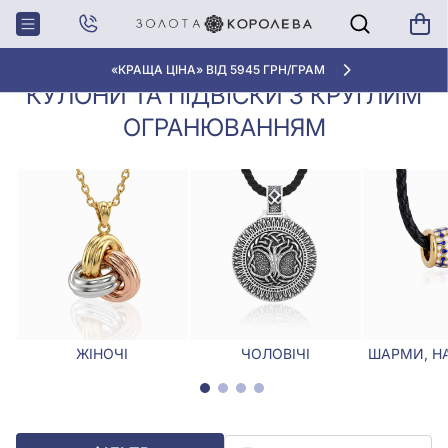
Кулони,
Кулони та підвіски з круглим
Головна
Підвіски
огранюванням
«КРАЩА ЦІНА» ВІД 5945 ГРН/ГРАМ
КУЛОНИ ТА ПІДВІСКИ З КРУГЛИМ
ОГРАНЮВАННЯМ
ЖІНОЧІ
ЧОЛОВІЧІ
ШАРМИ, Н