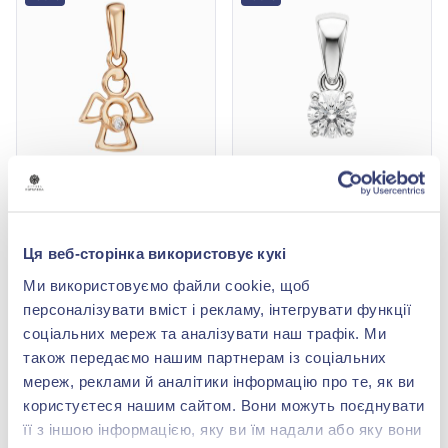
Підвіска «Ангел» із
Підвіска з білого золота
червоного золота 585° з
585°, арт. 5010080б
фіанітом, арт. ПВ670и
7 766,40 грн
7 470,00 грн
Ця веб-сторінка використовує кукі
3 417,22 грн
3 286,80 грн
Ми використовуємо файли cookie, щоб
(арт. ПВ670и)
(арт. 5010080б)
персоналізувати вміст і рекламу, інтегрувати функції
Купити
Купити
соціальних мереж та аналізувати наш трафік. Ми
також передаємо нашим партнерам із соціальних
-56%
-56%
мереж, реклами й аналітики інформацію про те, як ви
користуєтеся нашим сайтом. Вони можуть поєднувати
її з іншою інформацією, яку ви їм надали або яку вони