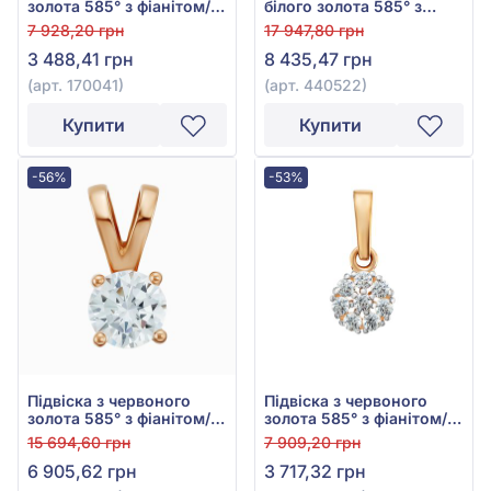
золота 585° з фіанітом/
білого золота 585° з
куб.цирконієм, арт.
фіанітом/куб.цирконієм,
7 928,20 грн
17 947,80 грн
170041
арт. 440522
3 488,41 грн
8 435,47 грн
(арт. 170041)
(арт. 440522)
Купити
Купити
-56%
-53%
Підвіска з червоного
Підвіска з червоного
золота 585° з фіанітом/
золота 585° з фіанітом/
куб.цирконієм, арт.
куб.цирконієм, арт.
15 694,60 грн
7 909,20 грн
150421
440583
6 905,62 грн
3 717,32 грн