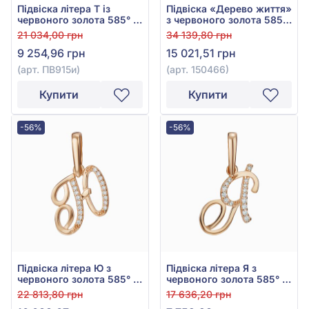
Підвіска літера Т із
Підвіска «Дерево життя»
червоного золота 585° з
з червоного золота 585°
фіанітом/куб.цирконієм,
з фіанітом/
21 034,00 грн
34 139,80 грн
арт. ПВ915и
куб.цирконієм, арт.
9 254,96 грн
15 021,51 грн
150466
(арт. ПВ915и)
(арт. 150466)
Купити
Купити
-56%
-56%
Підвіска літера Ю з
Підвіска літера Я з
червоного золота 585° з
червоного золота 585° з
фіанітом/куб.цирконієм,
фіанітом, арт. ПВ893и
22 813,80 грн
17 636,20 грн
арт. ПВ919и