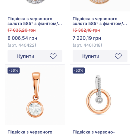
Підвіска з червоного
Підвіска з червоного
золота 585° з фіанітом/
золота 585° з фіанітом/
куб.цирконієм, арт.
куб.цирконієм, арт.
17 035,20 грн
15 362,10 грн
440422
4401018
8 006,54 грн
7 220,19 грн
(арт. 440422)
(арт. 4401018)
Купити
Купити
-56%
-53%
Підвіска з червоного
Підвіска з червоно-