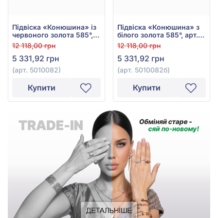
Підвіска «Конюшина» із
Підвіска «Конюшина» з
червоного золота 585°,
білого золота 585°, арт.
без вставки, арт. 5010082
5010082б
12 118,00 грн
12 118,00 грн
5 331,92 грн
5 331,92 грн
(арт. 5010082)
(арт. 5010082б)
Купити
Купити