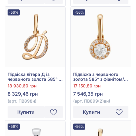
-56%
-56%
Підвіска літера Д із
Підвіска з червоного
червоного золота 585° з
золота 585° з фіанітом/
фіанітом/куб.цирконієм,
куб.цирконієм, арт.
18 930,60 грн
17 150,80 грн
арт. ПВ898и
ПВ899(2)ви
8 329,46 грн
7 546,35 грн
(арт. ПВ898и)
(арт. ПВ899(2)ви)
Купити
Купити
-56%
-56%