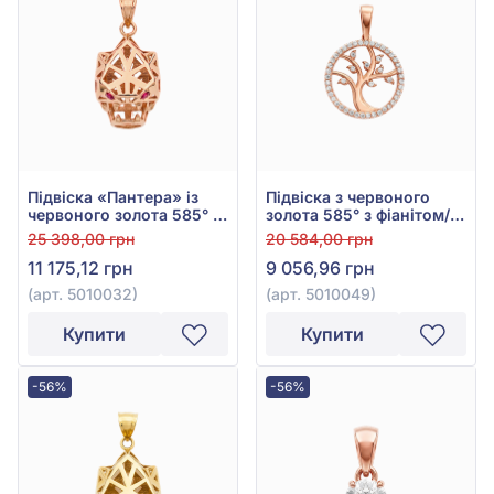
Підвіска «Пантера» із
Підвіска з червоного
червоного золота 585° з
золота 585° з фіанітом/
червоним фіанітом/
куб.цирконієм, арт.
25 398,00 грн
20 584,00 грн
куб.цирконієм, арт.
5010049
11 175,12 грн
9 056,96 грн
5010032
(арт. 5010032)
(арт. 5010049)
Купити
Купити
-56%
-56%