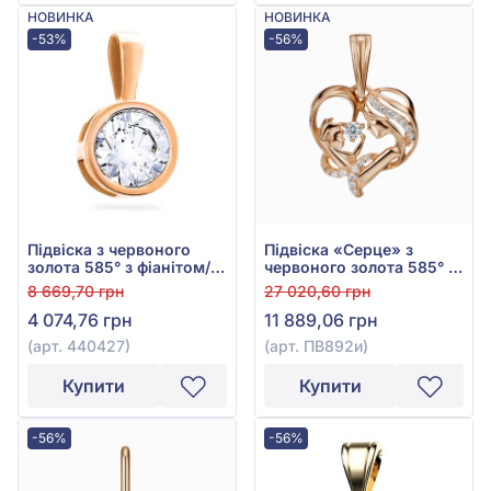
НОВИНКА
НОВИНКА
-53%
-56%
Підвіска з червоного
Підвіска «Серце» з
золота 585° з фіанітом/
червоного золота 585° з
куб.цирконієм, арт.
фіанітом/куб.цирконієм,
8 669,70 грн
27 020,60 грн
440427
арт. ПВ892и
4 074,76 грн
11 889,06 грн
(арт. 440427)
(арт. ПВ892и)
Купити
Купити
-56%
-56%