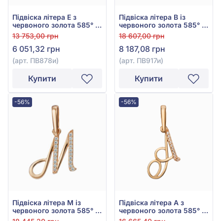
Підвіска літера Е з
Підвіска літера В із
червоного золота 585° з
червоного золота 585° з
фіанітом/куб.цирконієм,
фіанітом/куб.цирконієм,
13 753,00 грн
18 607,00 грн
арт. ПВ878и
арт. ПВ917и
6 051,32 грн
8 187,08 грн
(арт. ПВ878и)
(арт. ПВ917и)
Купити
Купити
-56%
-56%
Підвіска літера М із
Підвіска літера А з
червоного золота 585° з
червоного золота 585° з
фіанітом/куб.цирконієм,
фіанітом/куб.цирконієм,