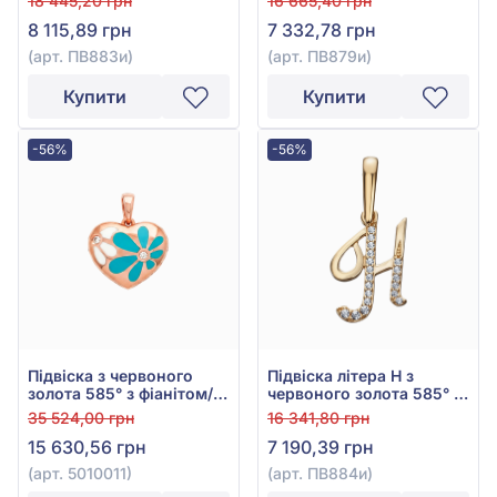
18 445,20 грн
16 665,40 грн
арт. ПВ883и
арт. ПВ879и
8 115,89 грн
7 332,78 грн
(арт. ПВ883и)
(арт. ПВ879и)
Купити
Купити
-56%
-56%
Підвіска з червоного
Підвіска літера Н з
золота 585° з фіанітом/
червоного золота 585° з
куб.цирконієм, емаллю
фіанітом/куб.цирконієм,
35 524,00 грн
16 341,80 грн
бірюзовою та емаллю,
арт. ПВ884и
15 630,56 грн
7 190,39 грн
арт. 5010011
(арт. 5010011)
(арт. ПВ884и)