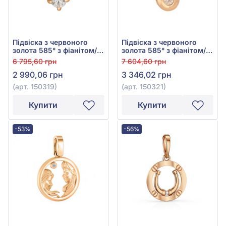
Підвіска з червоного
Підвіска з червоного
золота 585° з фіанітом/
золота 585° з фіанітом/
куб.цирконієм, арт.
куб.цирконієм, арт.
6 795,60 грн
7 604,60 грн
150319
150321
2 990,06 грн
3 346,02 грн
(арт. 150319)
(арт. 150321)
Купити
Купити
-53%
-56%