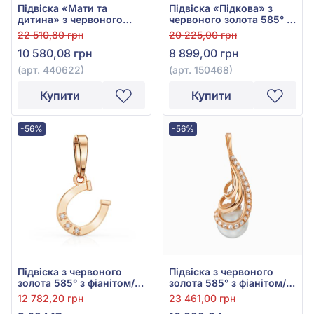
Підвіска «Мати та
Підвіска «Підкова» з
дитина» з червоного
червоного золота 585° з
золота 585° з фіанітом,
фіанітом/куб.цирконієм,
22 510,80 грн
20 225,00 грн
арт. 440622
арт. 150468
10 580,08 грн
8 899,00 грн
(арт. 440622)
(арт. 150468)
Купити
Купити
-56%
-56%
Підвіска з червоного
Підвіска з червоного
золота 585° з фіанітом/
золота 585° з фіанітом/
куб.цирконієм, арт.
куб.цирконієм та
12 782,20 грн
23 461,00 грн
150289
перлами, арт. 150304