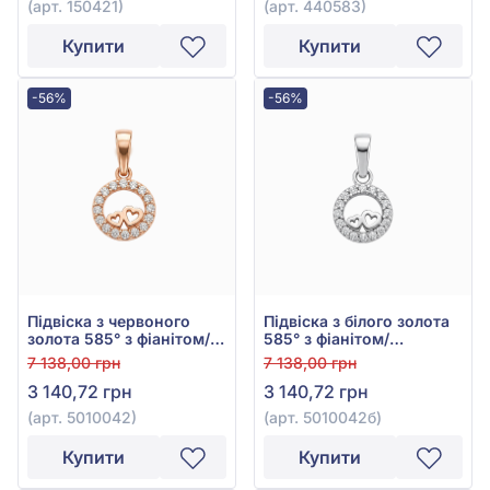
(арт. 150421)
(арт. 440583)
Купити
Купити
-56%
-56%
Підвіска з червоного
Підвіска з білого золота
золота 585° з фіанітом/
585° з фіанітом/
куб.цирконієм, арт.
куб.цирконієм, арт.
7 138,00 грн
7 138,00 грн
5010042
5010042б
3 140,72 грн
3 140,72 грн
(арт. 5010042)
(арт. 5010042б)
Купити
Купити