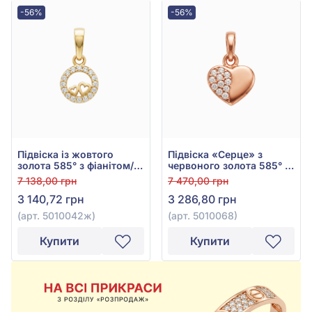
-56%
-56%
Підвіска із жовтого
Підвіска «Серце» з
золота 585° з фіанітом/
червоного золота 585° з
куб.цирконієм, арт.
фіанітом/куб.цирконієм,
7 138,00 грн
7 470,00 грн
5010042ж
арт. 5010068
3 140,72 грн
3 286,80 грн
(арт. 5010042ж)
(арт. 5010068)
Купити
Купити