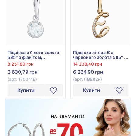
Підвіска з білого золота
Підвіска літера Є з
585° з фіанітом/
червоного золота 585° з
куб.цирконієм, арт.
фіанітом/куб.цирконієм,
8 251,80 грн
14 238,40 грн
170041B
арт. ПВ882и
3 630,79 грн
6 264,90 грн
(арт. 170041B)
(арт. ПВ882и)
Купити
Купити