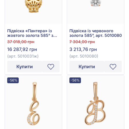
Підвіска «Пантера» із
Підвіска із червоного
жовтого золота 585° з
золота 585°, арт. 5010080
червоним фіанітом/
37 018,00 грн
7 304,00 грн
куб.цирконієм, арт.
16 287,92 грн
3 213,76 грн
5010031ж
(арт. 5010031ж)
(арт. 5010080)
Купити
Купити
-56%
-56%