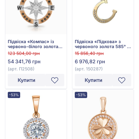
Підвіска «Компас» із
Підвіска «Підкова» з
червоно-білого золота
червоного золота 585° з
585° з чорним фіанітом/
фіанітом, арт. 150287
123 504,00 грн
15 856,40 грн
куб.цирконієм та
54 341,76 грн
6 976,82 грн
емаллю, арт. П2508
(арт. П2508)
(арт. 150287)
Купити
Купити
-53%
-53%