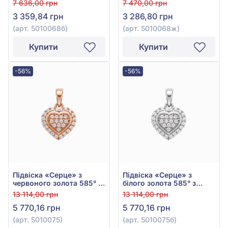
7 636,00 грн
7 470,00 грн
арт. 5010068ж
3 359,84 грн
3 286,80 грн
(арт. 5010068б)
(арт. 5010068ж)
Купити
Купити
-56%
-56%
Підвіска «Серце» з
Підвіска «Серце» з
червоного золота 585° з
білого золота 585° з
фіанітом/куб.цирконієм,
фіанітом/куб.цирконієм,
13 114,00 грн
13 114,00 грн
арт. 5010075
арт. 5010075б
5 770,16 грн
5 770,16 грн
(арт. 5010075)
(арт. 5010075б)