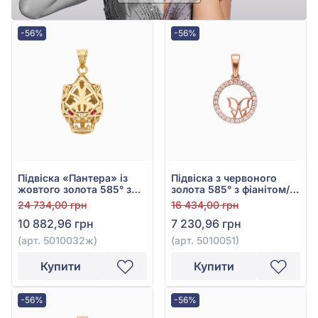
-56%
-56%
Підвіска «Пантера» із
Підвіска з червоного
жовтого золота 585° з
золота 585° з фіанітом/
червоним фіанітом/
куб.цирконієм, арт.
24 734,00 грн
16 434,00 грн
куб.цирконієм, арт.
5010051
10 882,96 грн
7 230,96 грн
5010032ж
(арт. 5010032ж)
(арт. 5010051)
Купити
Купити
-56%
-56%