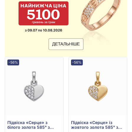
-56%
-56%
Підвіска «Серце» з
Підвіска «Серце» із
білого золота 585° з
жовтого золота 585° з
фіанітом, арт. 5010068б
фіанітом/куб.цирконієм,