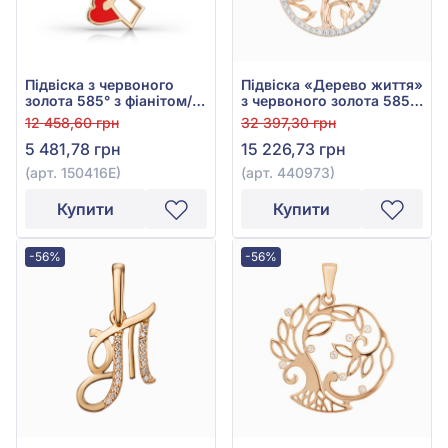
Підвіска з червоного
Підвіска «Дерево життя»
золота 585° з фіанітом/
з червоного золота 585°
куб.цирконієм, арт.
з чорним та білим
12 458,60 грн
32 397,30 грн
150416Е
фіанітом, арт. 440973
5 481,78 грн
15 226,73 грн
(арт. 150416Е)
(арт. 440973)
Купити
Купити
-56%
-56%