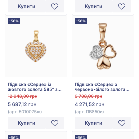
Купити
Купити
-56%
-56%
Підвіска «Серце» із
Підвіска «Серце» з
жовтого золота 585° з
червоно-білого золота
фіанітом/куб.цирконієм,
585° з фіанітом/
12 948,00 грн
9 708,00 грн
арт. 5010075ж
куб.цирконієм, арт.
5 697,12 грн
4 271,52 грн
ПВ850и
(арт. 5010075ж)
(арт. ПВ850и)
Купити
Купити
-56%
-56%