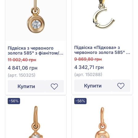
Підвіска «Підкова» з
Підвіска з червоного
червоного золота 585° з
золота 585° з фіанітом/
фіанітом/куб.цирконієм,
куб.цирконієм, арт.
9 869,80 грн
11 002,40 грн
арт. 150288
150325
4 342,71 грн
4 841,06 грн
(арт. 150288)
(арт. 150325)
Купити
Купити
-56%
-56%