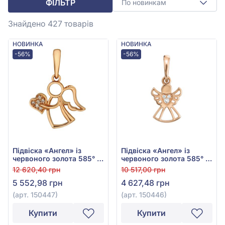
ФІЛЬТР
По новинкам
Знайдено 427
товарів
НОВИНКА
НОВИНКА
-56%
-56%
Підвіска «Ангел» із
Підвіска «Ангел» із
червоного золота 585° з
червоного золота 585° з
фіанітами, арт. 150447
фіанітом/куб.цирконієм,
12 620,40 грн
10 517,00 грн
арт. 150446
5 552,98 грн
4 627,48 грн
(арт. 150447)
(арт. 150446)
Купити
Купити