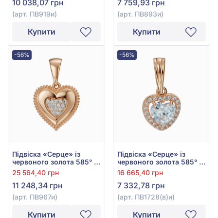
10 038,07 грн
7 759,93 грн
(арт. ПВ919и)
(арт. ПВ893и)
Купити
Купити
-56%
-56%
Підвіска «Серце» із
Підвіска «Серце» із
червоного золота 585° з
червоного золота 585° з
куб. окс. цирконію, арт.
фіанітом/куб.цирконієм,
25 564,40 грн
16 665,40 грн
ПВ967и
арт. ПВ1728(в)и
11 248,34 грн
7 332,78 грн
(арт. ПВ967и)
(арт. ПВ1728(в)и)
Купити
Купити