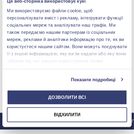
Ця веб-сторінка використовує кукі
Ми використовуємо файли cookie, щоб
персоналізувати вміст і рекламу, інтегрувати функції
соціальних мереж та аналізувати наш трафік. Ми
також передаємо нашим партнерам із соціальних
мереж, реклами й аналітики інформацію про те, як ви
користуєтеся нашим сайтом. Вони можуть поєднувати
її з іншою інформацією, яку ви їм надали або яку вони
Срiбнi Сережки з
зібрали під час вашого користування їхніми
аметистом зеленим
службами.
Немає в наявності
Показати подробиці
ДОЗВОЛИТИ ВСІ
МИ У INSTAGRAM
ВІДХИЛИТИ
ДО ІНСТАГРАМУ @ZOLOTAKOROLEVA
ДО ІНСТАГР