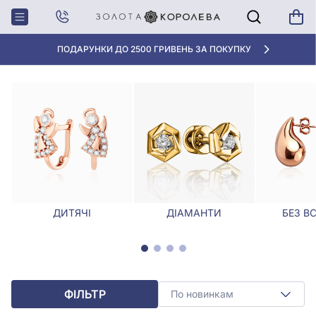
Головна
Сережки
Срібні сережки з аметистами
СРІБНІ СЕРЕЖКИ З АМЕТИСТАМИ
ПОДАРУНКИ ДО 2500 ГРИВЕНЬ ЗА ПОКУПКУ
ДИТЯЧІ
ДІАМАНТИ
БЕЗ В
ФІЛЬТР
По новинкам