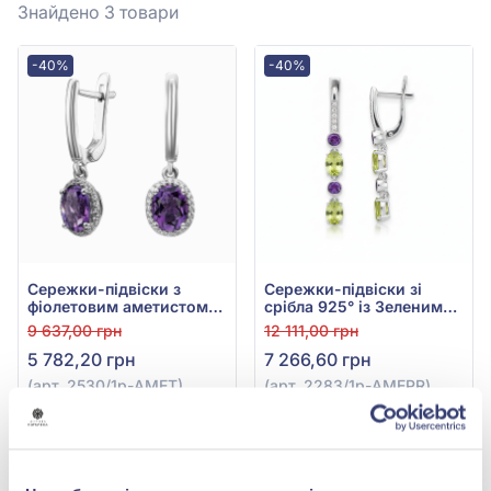
Знайдено 3
товари
-40%
-40%
Сережки-підвіски з
Сережки-підвіски зі
фіолетовим аметистом
срібла 925° із Зеленим
та фіанітом зі срібла
Перідотом, Фіанітом та
9 637,00 грн
12 111,00 грн
925°, арт. 2530/1р-АМЕТ
Фіолетовим Аметистом,
5 782,20 грн
7 266,60 грн
арт. 2283/1p-AMEPR
(арт. 2530/1р-АМЕТ)
(арт. 2283/1p-AMEPR)
Купити
Купити