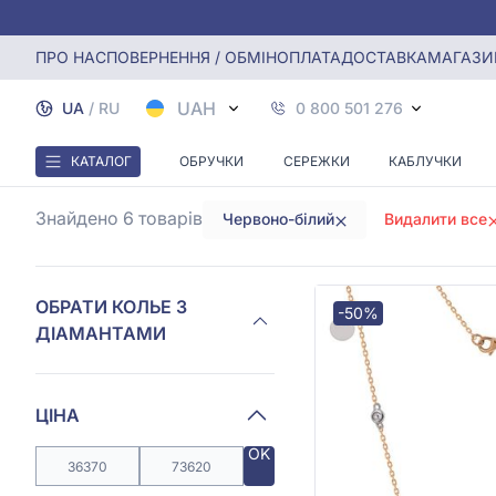
Головна
Колье з діамантами
Кольє з діамантами з черв
ПРО НАС
ПОВЕРНЕННЯ / ОБМІН
ОПЛАТА
ДОСТАВКА
МАГАЗИ
КОЛЬЄ З Д
UAH
UA
/
RU
0 800 501 276
КАТАЛОГ
ОБРУЧКИ
СЕРЕЖКИ
КАБЛУЧКИ
Знайдено 6
товарів
Червоно-білий
Видалити все
ОБРАТИ КОЛЬЕ З
-50%
ДІАМАНТАМИ
ЦІНА
OK