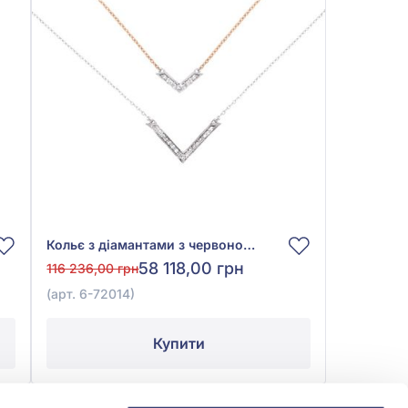
Кольє з діамантами з червоно-білого золота 585° з діамантом 0,16ct, арт. 6-72014
58 118,00 грн
116 236,00 грн
(арт. 6-72014)
Купити