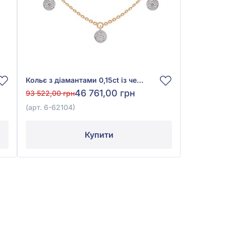
Кольє з діамантами 0,15ct із червоно-білого золота 585°, арт. 6-62104
46 761,00 грн
93 522,00 грн
(арт. 6-62104)
Купити