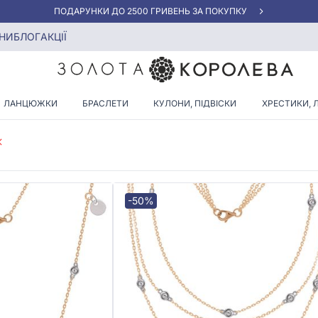
«КРАЩА ЦІНА» ВІД 5945 ГРН/ГРАМ
оно-білого золота
НИ
БЛОГ
АКЦІЇ
ІАМАНТАМИ З ЧЕРВОНО-БІЛ
ЛАНЦЮЖКИ
БРАСЛЕТИ
КУЛОНИ, ПІДВІСКИ
ХРЕСТИКИ, 
-50%