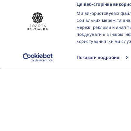
Ця веб-сторінка викорис
до 0,10
(3)
Ми використовуємо файли 
соціальних мереж та ана
від 0,11 до 0,20
(3)
мереж, реклами й аналіт
поєднувати її з іншою ін
користування їхніми слу
СТИЛЬ
Показати подробиці
Ексклюзивний
(5)
Розсип каменів
(6)
ТЕМАТИКА
Декоративні
(6)
ПОКРИТТЯ