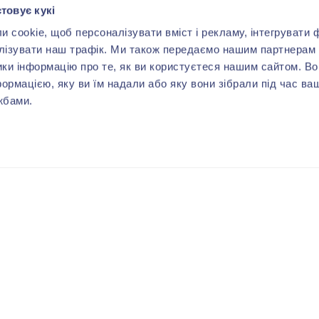
товує кукі
cookie, щоб персоналізувати вміст і рекламу, інтегрувати ф
лізувати наш трафік. Ми також передаємо нашим партнерам 
ики інформацію про те, як ви користуєтеся нашим сайтом. В
формацією, яку ви їм надали або яку вони зібрали під час ва
жбами.