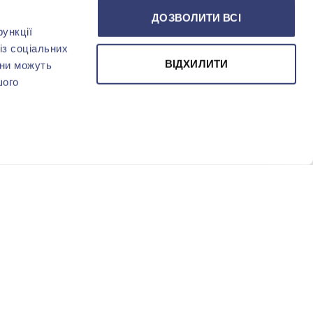
ДОЗВОЛИТИ ВСІ
ункції
із соціальних
ВІДХИЛИТИ
они можуть
шого