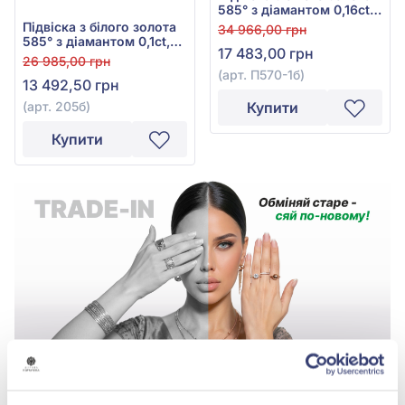
585° з діамантом 0,16ct,
арт. П570-1б
Підвіска з білого золота
34 966,00 грн
585° з діамантом 0,1ct,
17 483,00 грн
арт. 205б
26 985,00 грн
(арт. П570-1б)
13 492,50 грн
(арт. 205б)
Купити
Купити