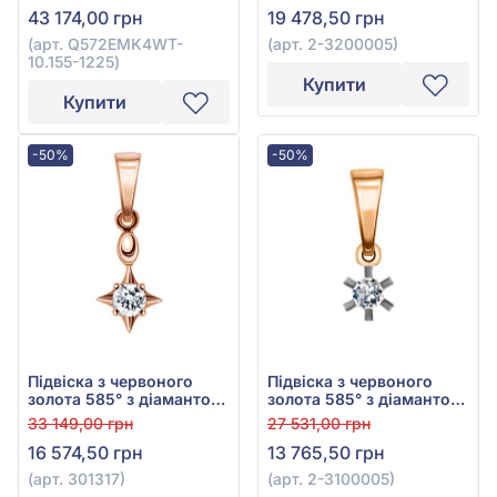
43 174,00 грн
19 478,50 грн
Q572EMK4WT-10.155-
1225
(арт. Q572EMK4WT-
(арт. 2-3200005)
10.155-1225)
Купити
Купити
-50%
-50%
Підвіска з червоного
Підвіска з червоного
золота 585° з діамантом
золота 585° з діамантом
0,13ct, арт. 301317
0,08ct, арт. 2-3100005
33 149,00 грн
27 531,00 грн
16 574,50 грн
13 765,50 грн
(арт. 301317)
(арт. 2-3100005)