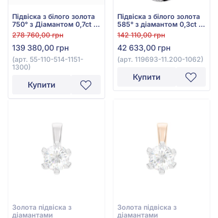
Підвіска з білого золота
Підвіска з білого золота
750° з Діамантом 0,7ct та
585° з діамантом 0,3ct та
Червоним Рубіном
топазом Swiss Blue
278 760,00 грн
142 110,00 грн
3,15ct, арт. 55-110-514-
8,27ct, арт. 119693-
139 380,00 грн
42 633,00 грн
1151-1300
11.200-1062
(арт. 55-110-514-1151-
(арт. 119693-11.200-1062)
1300)
Купити
Купити
Золота підвіска з
Золота підвіска з
діамантами
діамантами