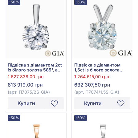
-50%
-50%
Підвіска з діамантом 2ct
Підвіска з діамантом
із білого золота 585°, арт.
1,5ct із білого золота
П7075/2S-GIA
585°, арт. П7074/1.5S-GIA
1 627 838,00 грн
1 264 615,00 грн
813 919,00 грн
632 307,50 грн
(арт. П7075/2S-GIA)
(арт. П7074/1.5S-GIA)
Купити
Купити
-50%
-50%