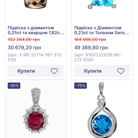
Підвіска з діамантом
Підвіска з Діамантом
0,25ct та кварцом 7,62ct
0,23ct та Топазом Swiss
із червоного золота 585°,
Blue 13,22ct із білого
102 264,00 грн
164 566,00 грн
арт. 3-96-32714-181-313-
золота 585°, арт.
30 679,20 грн
49 369,80 грн
510
910033263В-86-213-838
(арт. 3-96-32714-181-313-
(арт. 910033263В-86-
510)
213-838)
Купити
Купити
-50%
-70%