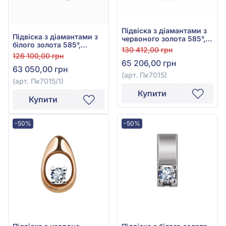
Підвіска з діамантами з
Підвіска з діамантами з
червоного золота 585°,
білого золота 585°,
Діамант 0,54ct, арт.
130 412,00 грн
Діамант 0,54ct, арт.
Пк7015
126 100,00 грн
Пк7015/1
65 206,00 грн
63 050,00 грн
(арт. Пк7015)
(арт. Пк7015/1)
Купити
Купити
-50%
-50%