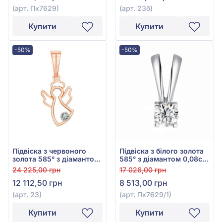
(арт. Пк7629)
(арт. 23б)
Купити
Купити
-50%
-50%
Підвіска з червоного
Підвіска з білого золота
золота 585° з діамантом
585° з діамантом 0,08ct,
0,012ct, арт. 23
арт. Пк7629/1
24 225,00 грн
17 026,00 грн
12 112,50 грн
8 513,00 грн
(арт. 23)
(арт. Пк7629/1)
Купити
Купити