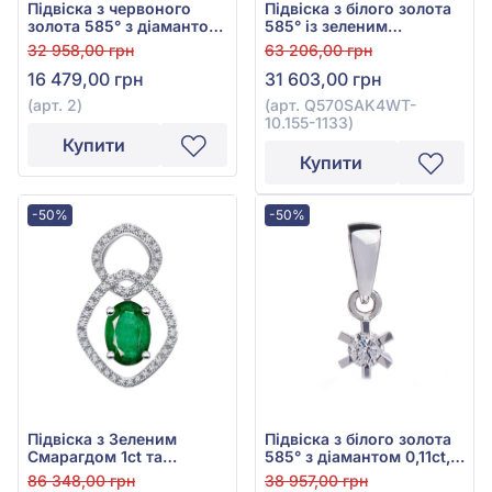
Підвіска з червоного
Підвіска з білого золота
золота 585° з діамантом
585° із зеленим
0,013ct, арт. 2
смарагдом 0,72ct та
32 958,00 грн
63 206,00 грн
діамантами 0,1ct, арт.
16 479,00 грн
31 603,00 грн
Q570SAK4WT-10.155-
1133
(арт. 2)
(арт. Q570SAK4WT-
10.155-1133)
Купити
Купити
-50%
-50%
Підвіска з Зеленим
Підвіска з білого золота
Смарагдом 1ct та
585° з діамантом 0,11ct,
Діамантами 0,14ct із
арт. 2-3200005
86 348,00 грн
38 957,00 грн
білого золота 585°, арт.