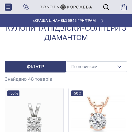
Кулони, Підвіски з
Кулони та підвіски-солітери
Головна
діамантами
з діамантом
«КРАЩА ЦІНА» ВІД 5945 ГРН/ГРАМ
КУЛОНИ ТА ПІДВІСКИ-СОЛІТЕРИ З
ДІАМАНТОМ
ФІЛЬТР
По новинкам
Знайдено 48
товарів
-50%
-50%