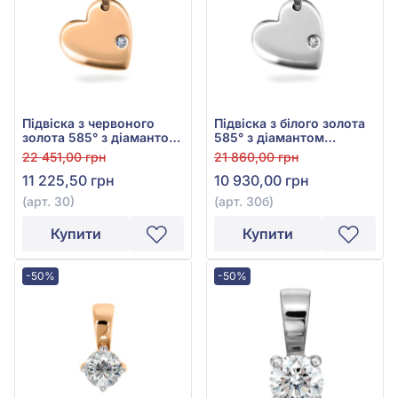
Підвіска з червоного
Підвіска з білого золота
золота 585° з діамантом
585° з діамантом
0,003ct, арт. 30
0,003ct, арт. 30б
22 451,00 грн
21 860,00 грн
11 225,50 грн
10 930,00 грн
(арт. 30)
(арт. 30б)
Купити
Купити
-50%
-50%