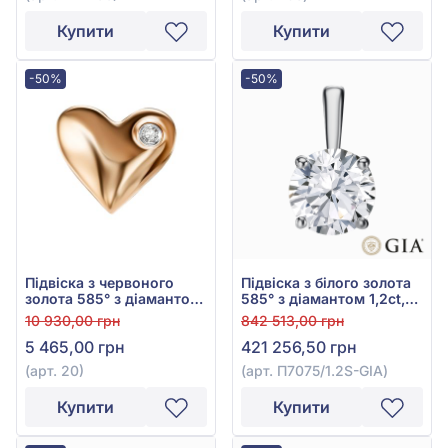
Купити
Купити
-50%
-50%
Підвіска з червоного
Підвіска з білого золота
золота 585° з діамантом
585° з діамантом 1,2ct,
0,007ct, арт. 20
арт. П7075/1.2S-GIA
10 930,00 грн
842 513,00 грн
5 465,00 грн
421 256,50 грн
(арт. 20)
(арт. П7075/1.2S-GIA)
Купити
Купити