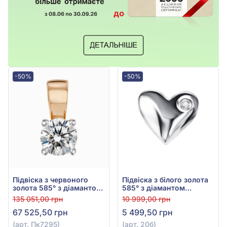
-50%
-50%
Підвіска з червоного
Підвіска з білого золота
золота 585° з діамантом
585° з діамантом
0,52ct, арт. Пк7295
0,007ct, арт. 20б
135 051,00 грн
10 999,00 грн
67 525,50 грн
5 499,50 грн
(арт. Пк7295)
(арт. 20б)