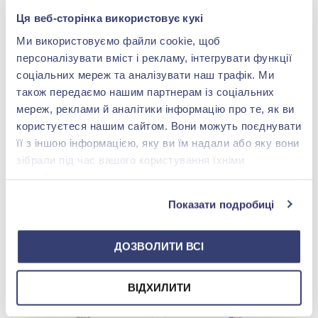
-50%
-50%
Ця веб-сторінка використовує кукі
Ми використовуємо файли cookie, щоб
персоналізувати вміст і рекламу, інтегрувати функції
соціальних мереж та аналізувати наш трафік. Ми
також передаємо нашим партнерам із соціальних
мереж, реклами й аналітики інформацію про те, як ви
користуєтеся нашим сайтом. Вони можуть поєднувати
її з іншою інформацією, яку ви їм надали або яку вони
Підвіска з білого золота
Підвіска з білого золота
зібрали під час вашого користування їхніми
585° з діамантом 0,17ct,
585° з діамантом 0,07ct,
службами.
арт. П570-2б
арт. 3105905202
34 075,00 грн
14 174,00 грн
17 037,50 грн
7 087,00 грн
Показати подробиці
(арт. П570-2б)
(арт. 3105905202)
Купити
Купити
ДОЗВОЛИТИ ВСІ
-50%
-50%
ВІДХИЛИТИ