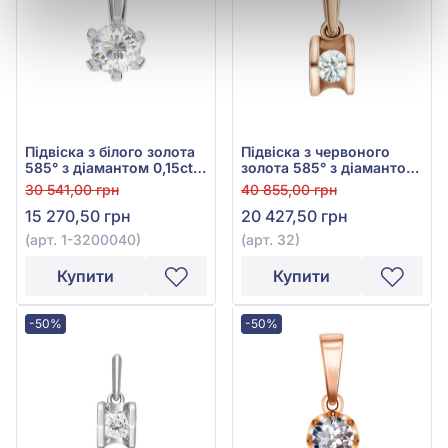
Підвіска з білого золота
Підвіска з червоного
585° з діамантом 0,15ct,
золота 585° з діамантом
арт. 1-3200040
0,14ct, арт. 32
30 541,00 грн
40 855,00 грн
15 270,50 грн
20 427,50 грн
(арт. 1-3200040)
(арт. 32)
Купити
Купити
-50%
-50%