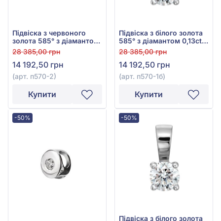
Підвіска з червоного
Підвіска з білого золота
золота 585° з діамантом
585° з діамантом 0,13ct,
0,13ct, арт. п570-2
арт. п570-1б
28 385,00 грн
28 385,00 грн
14 192,50 грн
14 192,50 грн
(арт. п570-2)
(арт. п570-1б)
Купити
Купити
-50%
-50%
Підвіска з білого золота