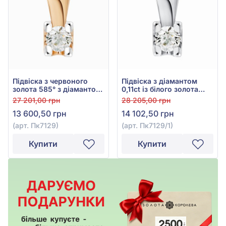
Підвіска з червоного
Підвіска з діамантом
золота 585° з діамантом
0,11ct із білого золота
0,11ct, арт. Пк7129
585°, арт. Пк7129/1
27 201,00 грн
28 205,00 грн
13 600,50 грн
14 102,50 грн
(арт. Пк7129)
(арт. Пк7129/1)
Купити
Купити