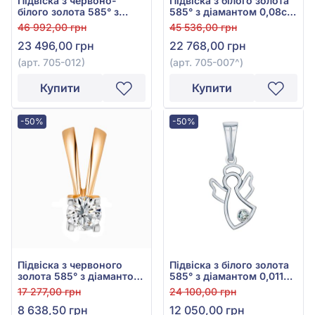
Підвіска з червоно-
Підвіска з білого золота
білого золота 585° з
585° з діамантом 0,08ct,
діамантом 0,08ct, арт.
арт. 705-007
46 992,00 грн
45 536,00 грн
705-012
23 496,00 грн
22 768,00 грн
(арт. 705-012)
(арт. 705-007^)
Купити
Купити
-50%
-50%
Підвіска з червоного
Підвіска з білого золота
золота 585° з діамантом
585° з діамантом 0,011ct,
0,08ct, арт. Пк7629
арт. 23б
17 277,00 грн
24 100,00 грн
8 638,50 грн
12 050,00 грн