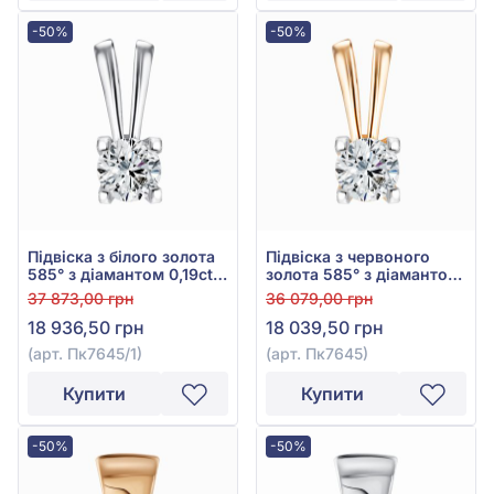
-50%
-50%
Підвіска з білого золота
Підвіска з червоного
585° з діамантом 0,19ct,
золота 585° з діамантом
арт. Пк7645/1
0,18ct, арт. Пк7645
37 873,00 грн
36 079,00 грн
18 936,50 грн
18 039,50 грн
(арт. Пк7645/1)
(арт. Пк7645)
Купити
Купити
-50%
-50%