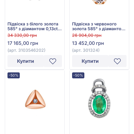
Підвіска з білого золота
Підвіска з червоного
585° з діамантом 0,13ct,
золота 585° з діамантом
арт. 3103546202
0,12ct, арт. 301324
34 330,00 грн
26 904,00 грн
17 165,00 грн
13 452,00 грн
(арт. 3103546202)
(арт. 301324)
Купити
Купити
-50%
-50%