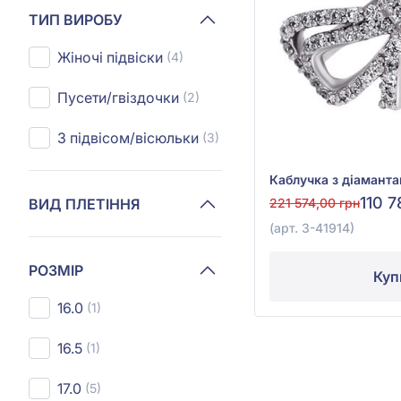
ТИП ВИРОБУ
Жіночі підвіски
(4)
Пусети/гвіздочки
(2)
З підвісом/вісюльки
(3)
110 7
ВИД ПЛЕТІННЯ
221 574,00 грн
(арт. 3-41914)
РОЗМІР
Куп
16.0
(1)
16.5
(1)
17.0
(5)