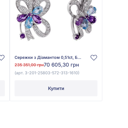
Сережки з Діамантом 0,51ct, Блакитним Топазом Swiss Blue 0,72ct та Бузковим Аметистом 0,63ct із білого золота 585°, арт. 3-201-25803-572-313-1610
70 605,30 грн
235 351,00 грн
(арт. 3-201-25803-572-313-1610)
Купити