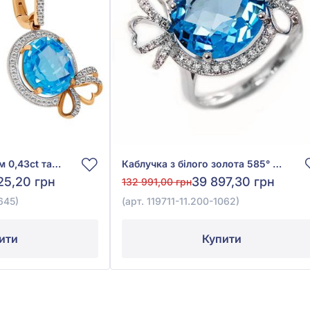
Сережки з діамантом 0,43ct та топазом Swiss Blue 9,94ct із червоного золота 585°, арт. 119735-11.200-1645
Каблучка з білого золота 585° з діамантом 0,23ct та топазом Swiss Blue 7,9ct, арт. 119711-11.200-1062
25,20 грн
39 897,30 грн
132 991,00 грн
645)
(арт. 119711-11.200-1062)
ити
Купити