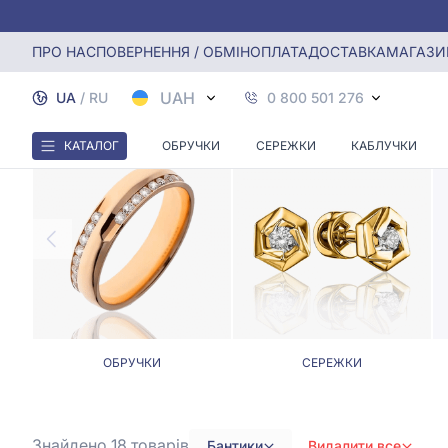
Головна
Діаманти
Прикраси з діамантами у формі бант
ПРО НАС
ПОВЕРНЕННЯ / ОБМІН
ОПЛАТА
ДОСТАВКА
МАГАЗИ
ПРИКРАС
UAH
UA
/
RU
0 800 501 276
КАТАЛОГ
ОБРУЧКИ
СЕРЕЖКИ
КАБЛУЧКИ
ОБРУЧКИ
СЕРЕЖКИ
Знайдено 18
товарів
Бантики
Видалити все