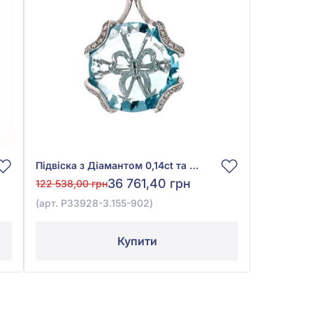
Підвіска з Діамантом 0,14ct та Топазом Swiss Blue 9,54ct із білого золота 585°, арт. P33928-3.155-902
36 761,40 грн
122 538,00 грн
(арт. P33928-3.155-902)
Купити