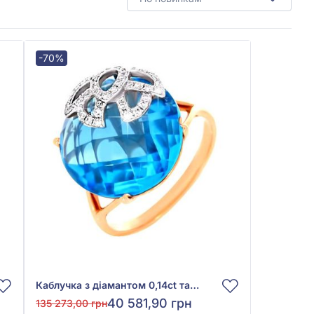
-70%
Каблучка з діамантом 0,14ct та топазом Swiss Blue 13,51ct із червоного золота 585°, арт. Q707STA4WX-10.155-1274
40 581,90 грн
135 273,00 грн