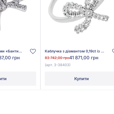
Каблучка з діамантами «Бантик» з білого золота 750° з діамантом 0,73ct, арт. 3-41914
Каблучка з діамантом 0,19ct із білого золота 750°, арт. 3-38403
87,00 грн
41 871,00 грн
83 742,00 грн
(арт. 3-38403)
ити
Купити