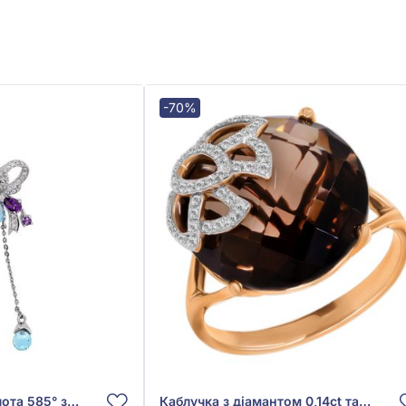
-70%
Підвіска з Білого Золота 585° з Діамантом 0,24ct, Блакитним Топазом Swiss Blue 1,1ct та Бузковим Аметистом 0,93ct, арт. 3-202-25803-341-313-960
Каблучка з діамантом 0,14ct та димчастим кварцом 10,48ct із червоного золота 585°, арт. Q707STA4WX-10.155-1274