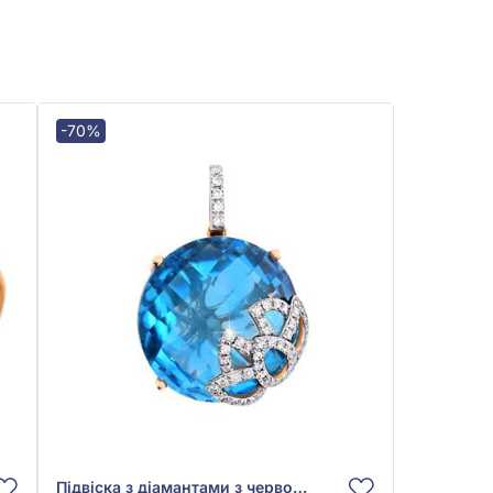
-70%
Підвіска з діамантами з червоного золота 585° з діамантом 0,16ct та топазом Swiss Blue 12,1ct, арт. Q707AMK4WX-10.155-1245