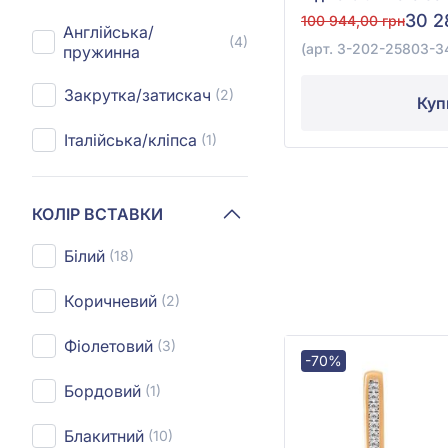
30 2
100 944,00 грн
Англійська/
(4)
(арт. 3-202-25803-3
пружинна
Закрутка/затискач
(2)
Куп
Італійська/кліпса
(1)
КОЛІР ВСТАВКИ
Білий
(18)
Коричневий
(2)
Фіолетовий
(3)
-70%
Бордовий
(1)
Блакитний
(10)