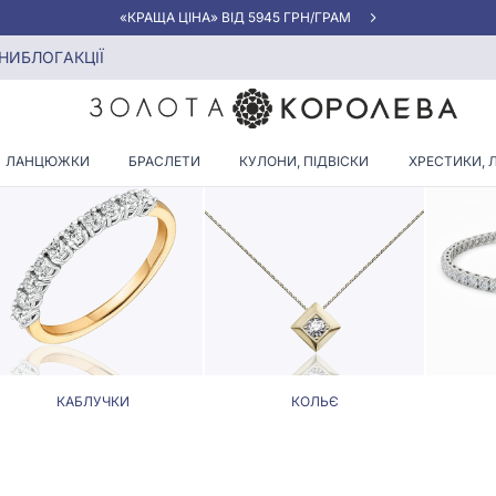
«КРАЩА ЦІНА» ВІД 5945 ГРН/ГРАМ
иків
НИ
БЛОГ
АКЦІЇ
И З ДІАМАНТАМИ У ФОРМІ 
ЛАНЦЮЖКИ
БРАСЛЕТИ
КУЛОНИ, ПІДВІСКИ
ХРЕСТИКИ, 
КАБЛУЧКИ
КОЛЬЄ