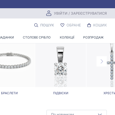
УВІЙТИ / ЗАРЕЄСТРУВАТИСЯ
БАНТИКІВ
ПОШУК
ОБРАНЕ
КОШИК
ЛАДАНКИ
СТОЛОВЕ СРІБЛО
КОЛЕКЦІЇ
РОЗПРОДАЖ
БРАСЛЕТИ
ПІДВІСКИ
ХРЕСТ
По новинкам