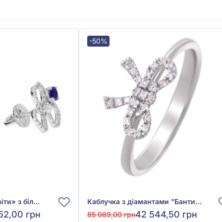
-50%
Сережки-пусети «Квіти» з білого золота 585° з синім сапфіром 0,44ct та діамантом 0,33ct, арт. 702-386с
Каблучка з діамантами "Бантик" з білого золота 750°, Діамант 0,07ct, арт. 3-39378
52,00 грн
42 544,50 грн
85 089,00 грн