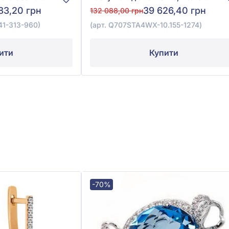
83,20 грн
39 626,40 грн
132 088,00 грн
41-313-960)
(арт. Q707STA4WX-10.155-1274)
ити
Купити
-70%