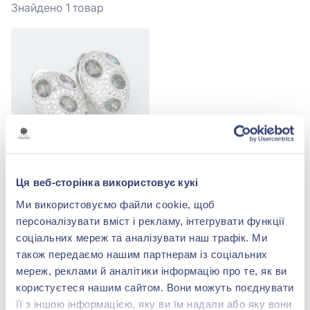
Знайдено 1
товар
Ця веб-сторінка використовує кукі
Срiбнi Сережки з
містиком
Ми використовуємо файли cookie, щоб
Немає в наявності
персоналізувати вміст і рекламу, інтегрувати функції
соціальних мереж та аналізувати наш трафік. Ми
також передаємо нашим партнерам із соціальних
мереж, реклами й аналітики інформацію про те, як ви
МИ У INSTAGRAM
користуєтеся нашим сайтом. Вони можуть поєднувати
її з іншою інформацією, яку ви їм надали або яку вони