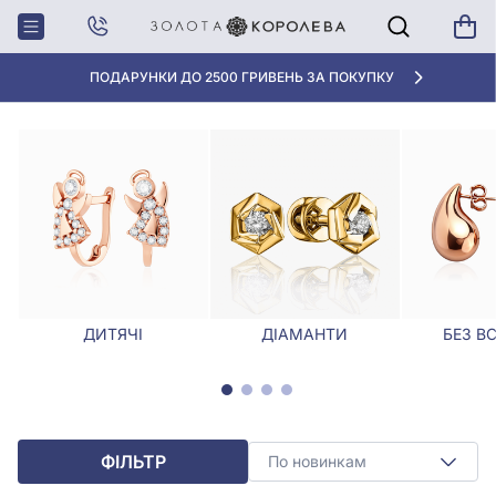
Головна
Сережки
Сережки з містик топазом
СЕРЕЖКИ З МІСТИК ТОПАЗОМ
ПОДАРУНКИ ДО 2500 ГРИВЕНЬ ЗА ПОКУПКУ
ДИТЯЧІ
ДІАМАНТИ
БЕЗ В
ФІЛЬТР
По новинкам