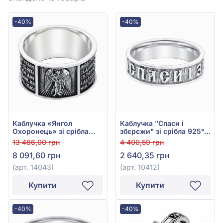
-40%
-40%
Каблучка «Янгол
Каблучка "Спаси і
Охоронець» зі срібла
збєрєжи" зі срібла 925°
925°, арт. 14043
без вставки, арт. 10412
13 486,00 грн
4 400,59 грн
8 091,60 грн
2 640,35 грн
(арт. 14043)
(арт. 10412)
Купити
Купити
-40%
-40%