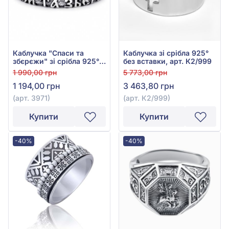
Каблучка "Спаси та
Каблучка зі срібла 925°
збєрєжи" зі срібла 925°
без вставки, арт. К2/999
без вставки, арт. 3971
1 990,00 грн
5 773,00 грн
1 194,00 грн
3 463,80 грн
(арт. 3971)
(арт. К2/999)
Купити
Купити
-40%
-40%