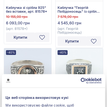
Каблучка зі срібла 925°
Каблучка "Георгій
без вставки, арт. 81578*
Побідоносець" із срібла
925° без вставки, арт.
10 155,00 грн
7 576,00 грн
Георгій Побідоносець
6 093,00 грн
4 545,60 грн
(арт. 81578*)
(арт. Георгій
Побідоносець)
Купити
Купити
-40%
-40%
Ця веб-сторінка використовує кукі
Каблучка зі срібла
Каблучка "Георгій
925°/375° без вставки,
Побідоносець" зі срібла
Ми використовуємо файли cookie, щоб