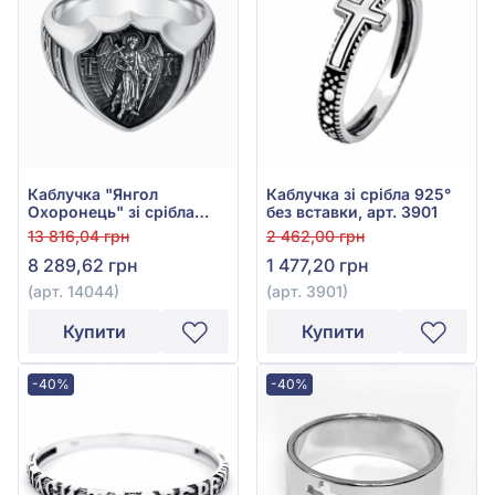
Каблучка "Янгол
Каблучка зі срібла 925°
Охоронець" зі срібла
без вставки, арт. 3901
925°, арт. 14044
13 816,04 грн
2 462,00 грн
8 289,62 грн
1 477,20 грн
(арт. 14044)
(арт. 3901)
Купити
Купити
-40%
-40%