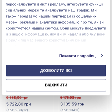
арт. 551/1к
925°/375° без вставки,
7 183,00 грн
9 538,00 грн
персоналізувати вміст і рекламу, інтегрувати функції
арт. 280к
4 309,80 грн
5 722,80 грн
соціальних мереж та аналізувати наш трафік. Ми
(арт. 551/1к)
(арт. 280к)
також передаємо нашим партнерам із соціальних
мереж, реклами й аналітики інформацію про те, як ви
Купити
Купити
користуєтеся нашим сайтом. Вони можуть поєднувати
її з іншою інформацією, яку ви їм надали або яку вони
-40%
-40%
зібрали під час вашого користування їхніми
службами.
Показати подробиці
ДОЗВОЛИТИ ВСІ
ВІДХИЛИТИ
Каблучка "Святий
Каблучка "Спаси і
Миколай Чудотворець"
сохрани" зі срібла 925°
ізі срібла 925°/375° без
без вставки, арт. 10411
9 538,00 грн
5 175,98 грн
вставки, арт. 280/1к
5 722,80 грн
3 105,59 грн
(арт. 280/1к)
(арт. 10411)