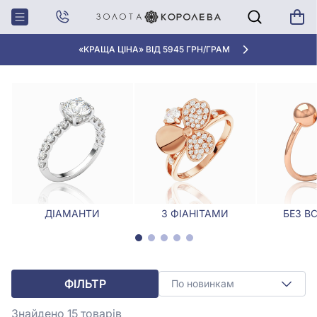
Головна
Каблучки
Релігійні каблучки
РЕЛІГІЙНІ КАБЛУЧКИ
«КРАЩА ЦІНА» ВІД 5945 ГРН/ГРАМ
ДІАМАНТИ
З ФІАНІТАМИ
БЕЗ В
ФІЛЬТР
По новинкам
Знайдено 15
товарів