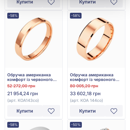
Купити
Купити
-58%
-58%
Обручка американка
Обручка американка
комфорт із червоного
комфорт із червоного
золота 585° без вставки,
золота 585° без вставки,
52 272,00 грн
80 005,20 грн
арт. КОА 143со
арт. КОА 144со
21 954,24 грн
33 602,18 грн
(арт. КОА143со)
(арт. КОА 144со)
Купити
Купити
-58%
-50%