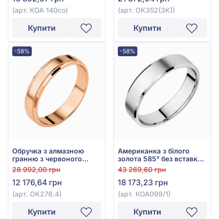
(арт. КОА 140со)
(арт. ОК352(3К))
Купити
Купити
-58%
-58%
Обручка з алмазною
Американка з білого
гранню з червоного
золота 585° без вставки,
золота 585°, арт. ОК276.4
арт. КОА 099/1
28 992,00 грн
43 269,60 грн
12 176,64 грн
18 173,23 грн
(арт. ОК276.4)
(арт. КОА099/1)
Купити
Купити