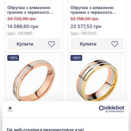
Обручка з алмазною
Обручка з алмазною
гранню з червоного
гранню з червоного
золота 585°, арт. ОК196
золота 585°, арт. ОК220
34 730,00 грн
53 756,00 грн
14 586,60 грн
22 577,52 грн
(арт. ОК196)
(арт. ОК220)
Купити
Купити
-58%
-58%
Обручка комбінована з
Обручка з червоно-
червоно-білого золота
жовто-білого золота
585°, арт. ОК309
585°, арт. ОК303Р
38 052,00 грн
54 360,00 грн
Ця веб-сторінка використовує кукі