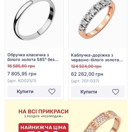
Обручка класична з
Каблучка-доріжка з
білого золота 585° без
червоно-білого золота
вставки, арт. КО025/1
585° з діамантами
18 585,60 грн
124 524,00 грн
0,33ct, арт. 701-037
7 805,95 грн
62 262,00 грн
(арт. КО025/1)
(арт. 701-037)
Купити
Купити