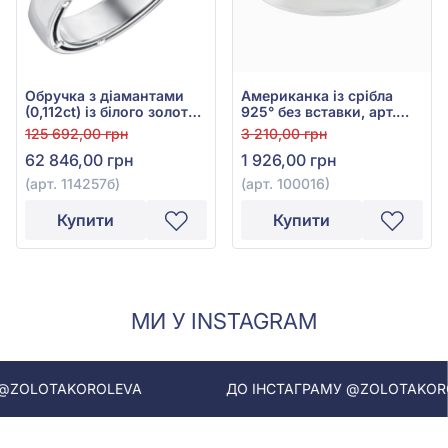
Обручка з діамантами
Американка із срібла
(0,112ct) із білого золота
925° без вставки, арт.
585°, арт. 114257б
100016
125 692,00 грн
3 210,00 грн
62 846,00 грн
1 926,00 грн
(арт. 114257б)
(арт. 100016)
Купити
Купити
МИ У INSTAGRAM
KOROLEVA
ДО ІНСТАГРАМУ @ZOLOTAKOROLEVA