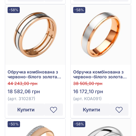
-58%
-58%
Обручка комбінована з
Обручка комбінована з
червоно-білого золота
червоно-білого золота
585°, арт. 310287
585°, арт. КОА 091
44 243,00 грн
38 505,00 грн
18 582,06 грн
16 172,10 грн
(арт. 310287)
(арт. КОА091)
Купити
Купити
-50%
-58%