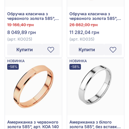
Обручка класична з
Обручка класична з
червоного золота 585°,
червоного золота 585°,
арт. КО025
арт. КО035
19 166,40 грн
26 862,00 грн
8 049,89 грн
11 282,04 грн
(арт. КО025)
(арт. КО035)
Купити
Купити
НОВИНКА
НОВИНКА
-58%
-58%
Американка з червоного
Американка з білого
золота 585°, арт. КОА 140
золота 585°, без вставки,