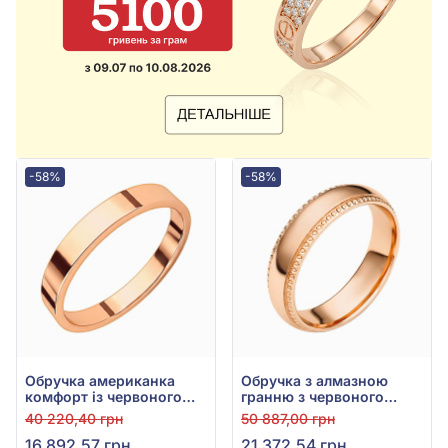
-58%
-58%
Обручка американка
Обручка з алмазною
комфорт із червоного
гранню з червоного
золота 585° без вставки,
золота 585° без вставки,
40 220,40 грн
50 887,00 грн
арт. КОА 140со
арт. ОК352(3К)
16 892,57 грн
21 372,54 грн