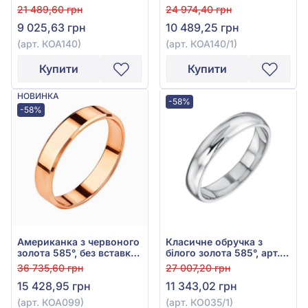
арт. КОА 140/1
21 489,60 грн
24 974,40 грн
9 025,63 грн
10 489,25 грн
(арт. КОА140)
(арт. КОА140/1)
Купити
Купити
НОВИНКА
-58%
-58%
Американка з червоного
Класичне обручка з
золота 585°, без вставки,
білого золота 585°, арт.
арт. КОА099
КО035/1
36 735,60 грн
27 007,20 грн
15 428,95 грн
11 343,02 грн
(арт. КОА099)
(арт. КО035/1)