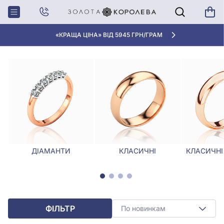
Головна
Обручки
Обручки розміру 20.5
ОБРУЧКИ РОЗМІРУ 20.5
«КРАЩА ЦІНА» ВІД 5945 ГРН/ГРАМ
ДІАМАНТИ
КЛАСИЧНІ
КЛАСИЧНІ
ФІЛЬТР
По новинкам