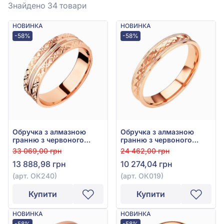
Знайдено 34
товари
НОВИНКА
НОВИНКА
-58%
-58%
Обручка з алмазною
Обручка з алмазною
гранню з червоного
гранню з червоного
золота 585°, арт. ОК240
золота 585°, арт. ОК019
33 069,00 грн
24 462,00 грн
13 888,98 грн
10 274,04 грн
(арт. ОК240)
(арт. ОК019)
Купити
Купити
НОВИНКА
НОВИНКА
-58%
-58%