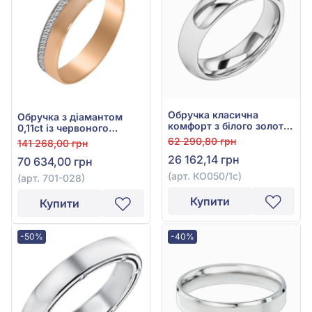
Обручка класична
Обручка з діамантом
комфорт з білого золота
0,11ct із червоного
585° без вставки, арт.
золота 585°, арт. 701-028
62 290,80 грн
141 268,00 грн
КО050/1с
26 162,14 грн
70 634,00 грн
(арт. КО050/1с)
(арт. 701-028)
Купити
Купити
-50%
-40%