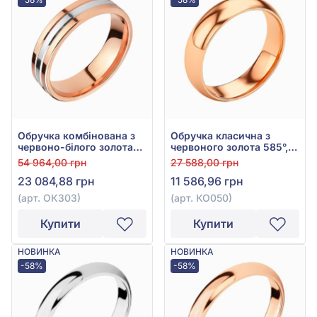
Обручка комбінована з
Обручка класична з
червоно-білого золота
червоного золота 585°,
585°, арт. ОК303
арт. КО050
54 964,00 грн
27 588,00 грн
23 084,88 грн
11 586,96 грн
(арт. ОК303)
(арт. КО050)
Купити
Купити
НОВИНКА
НОВИНКА
-58%
-58%