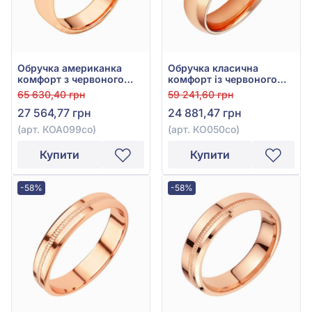
Обручка американка
Обручка класична
комфорт з червоного
комфорт із червоного
золота 585°, арт. КОА
золота 585° без вставки,
65 630,40 грн
59 241,60 грн
099со
арт. КО050со
27 564,77 грн
24 881,47 грн
(арт. КОА099со)
(арт. КО050со)
Купити
Купити
-58%
-58%