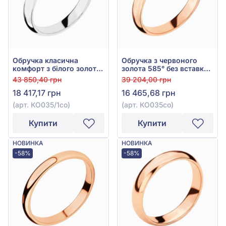
Обручка класична
Обручка з червоного
комфорт з білого золота
золота 585° без вставки,
585°, без вставки, арт.
арт. КО035со
43 850,40 грн
39 204,00 грн
КО035/1со
18 417,17 грн
16 465,68 грн
(арт. КО035/1со)
(арт. КО035со)
Купити
Купити
НОВИНКА
НОВИНКА
-58%
-58%