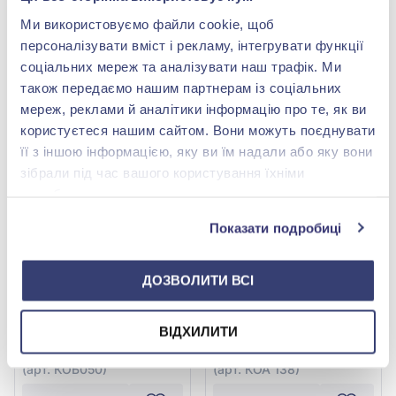
15 981,84 грн
22 831,20 грн
Ми використовуємо файли cookie, щоб
(арт. ОК309)
(арт. ОК303Р)
персоналізувати вміст і рекламу, інтегрувати функції
соціальних мереж та аналізувати наш трафік. Ми
Купити
Купити
також передаємо нашим партнерам із соціальних
мереж, реклами й аналітики інформацію про те, як ви
-58%
-58%
користуєтеся нашим сайтом. Вони можуть поєднувати
її з іншою інформацією, яку ви їм надали або яку вони
зібрали під час вашого користування їхніми
службами.
Показати подробиці
ДОЗВОЛИТИ ВСІ
Обручка класична з
Американка з червоного
червоного золота 585°,
золота 585°, арт. КОА 138
арт. КОБ050
27 297,60 грн
55 466,40 грн
ВІДХИЛИТИ
11 464,99 грн
23 295,89 грн
(арт. КОБ050)
(арт. КОА 138)