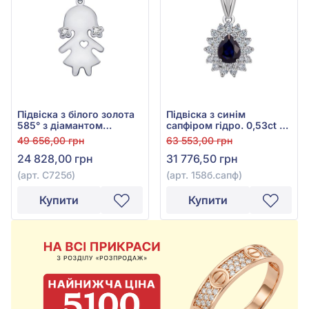
Підвіска з білого золота
Підвіска з синім
585° з діамантом
сапфіром гідро. 0,53ct та
0,062ct, арт. С725б
діамантами 0,252ct із
49 656,00 грн
63 553,00 грн
білого золота 585°, арт.
24 828,00 грн
31 776,50 грн
158б.сапф
(арт. С725б)
(арт. 158б.сапф)
Купити
Купити