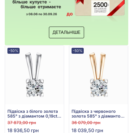
-50%
-50%
Підвіска з білого золота
Підвіска з червоного
585° з діамантом 0,19ct,
золота 585° з діамантом
арт. Пк7645/1
0,18ct, арт. Пк7645
37 873,00 грн
36 079,00 грн
18 936,50 грн
18 039,50 грн