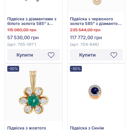
Підвіска з діамантами з
Підвіска з червоного
білого золота 585° з
золота 585° з діамантом
діамантом 0,29ct, арт.
0,2ct, арт. 704-946
115 060,00 грн
235 544,00 грн
705-191
57 530,00 грн
117 772,00 грн
(арт. 705-191^)
(арт. 704-946)
Купити
Купити
-50%
-50%
Підвіска з жовтого
Підвіска з Синім