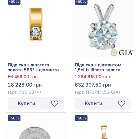
-50%
-50%
Підвіска з жовтого
Підвіска з діамантом
золота 585° з діамантом
1,5ct із білого золота
0,09ct, арт. 705-007*
585°, арт. П7074/1.5S-GIA
56 456,00 грн
1 264 615,00 грн
28 228,00 грн
632 307,50 грн
(арт. 705-007*)
(арт. П7074/1.5S-GIA)
Купити
Купити
-50%
-50%