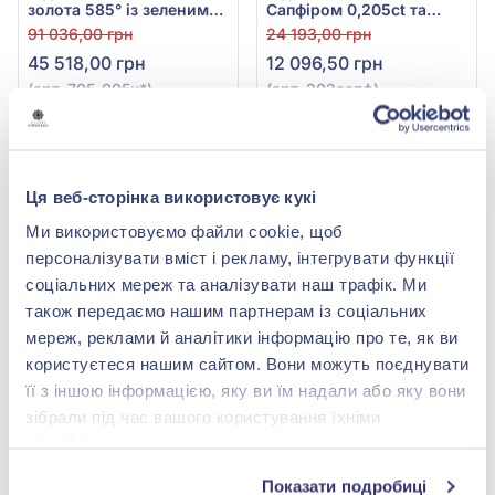
золота 585° із зеленим
Сапфіром 0,205ct та
смарагдом 0,27ct та
Діамантом 0,052ct із
91 036,00 грн
24 193,00 грн
діамантами 0,21ct, арт.
червоного золота 585°,
45 518,00 грн
12 096,50 грн
705-005и*
арт. 202сапф
(арт. 705-005и*)
(арт. 202сапф)
Купити
Купити
-50%
-50%
Ця веб-сторінка використовує кукі
Ми використовуємо файли cookie, щоб
персоналізувати вміст і рекламу, інтегрувати функції
соціальних мереж та аналізувати наш трафік. Ми
також передаємо нашим партнерам із соціальних
мереж, реклами й аналітики інформацію про те, як ви
користуєтеся нашим сайтом. Вони можуть поєднувати
її з іншою інформацією, яку ви їм надали або яку вони
Підвіска з червоно-
Підвіска з білого золота
зібрали під час вашого користування їхніми
білого золота 585° з
585° з діамантом 0,54ct,
діамантом 0,06ct, арт.
арт. П30117
службами.
25 799,00 грн
129 994,00 грн
E22606
12 899,50 грн
64 997,00 грн
Показати подробиці