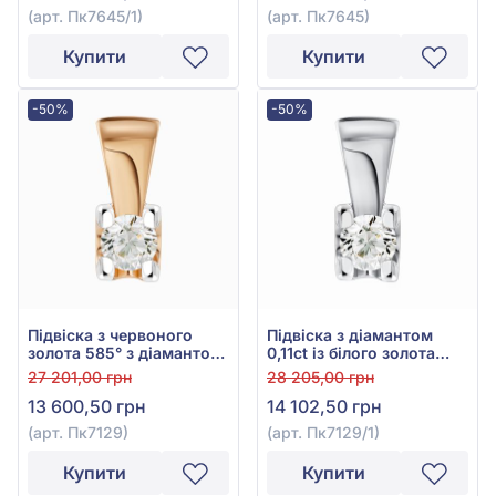
(арт. Пк7645/1)
(арт. Пк7645)
Купити
Купити
-50%
-50%
Підвіска з червоного
Підвіска з діамантом
золота 585° з діамантом
0,11ct із білого золота
0,11ct, арт. Пк7129
585°, арт. Пк7129/1
27 201,00 грн
28 205,00 грн
13 600,50 грн
14 102,50 грн
(арт. Пк7129)
(арт. Пк7129/1)
Купити
Купити