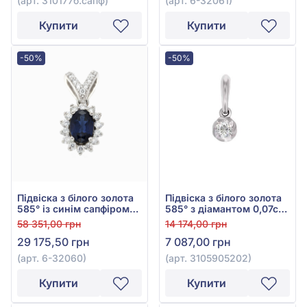
(арт. 310177б.сапф)
(арт. 6-32061)
Купити
Купити
-50%
-50%
Підвіска з білого золота
Підвіска з білого золота
585° із синім сапфіром
585° з діамантом 0,07ct,
0,52ct та діамантами
арт. 3105905202
58 351,00 грн
14 174,00 грн
0,23ct, арт. 6-32060
29 175,50 грн
7 087,00 грн
(арт. 6-32060)
(арт. 3105905202)
Купити
Купити