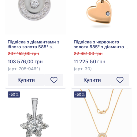
Підвіска з діамантами з
Підвіска з червоного
білого золота 585° з
золота 585° з діамантом
діамантом 0,16ct, арт.
0,003ct, арт. 30
207 152,00 грн
22 451,00 грн
705-946
103 576,00 грн
11 225,50 грн
(арт. 705-946^)
(арт. 30)
Купити
Купити
-50%
-50%