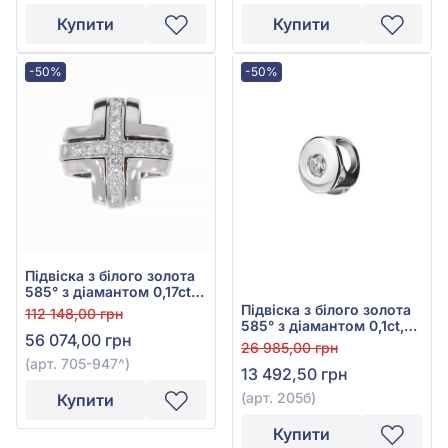
Купити
Купити
-50%
-50%
Підвіска з білого золота
585° з діамантом 0,17ct,
арт. 705-947
Підвіска з білого золота
112 148,00 грн
585° з діамантом 0,1ct,
56 074,00 грн
арт. 205б
26 985,00 грн
(арт. 705-947^)
13 492,50 грн
(арт. 205б)
Купити
Купити