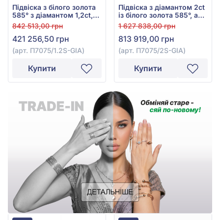
Підвіска з білого золота
Підвіска з діамантом 2ct
585° з діамантом 1,2ct,
із білого золота 585°, арт.
арт. П7075/1.2S-GIA
П7075/2S-GIA
842 513,00 грн
1 627 838,00 грн
421 256,50 грн
813 919,00 грн
(арт. П7075/1.2S-GIA)
(арт. П7075/2S-GIA)
Купити
Купити