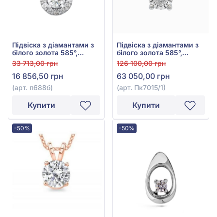
Підвіска з діамантами з
Підвіска з діамантами з
білого золота 585°,
білого золота 585°,
Діамант 0,15ct, арт.
Діамант 0,54ct, арт.
33 713,00 грн
126 100,00 грн
п688б
Пк7015/1
16 856,50 грн
63 050,00 грн
(арт. п688б)
(арт. Пк7015/1)
Купити
Купити
-50%
-50%