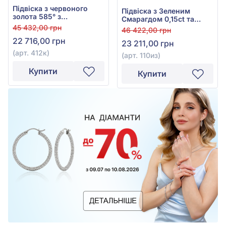
Підвіска з червоного
Підвіска з Зеленим
золота 585° з
Смарагдом 0,15ct та
коричневим діамантом
Діамантом 0,124ct із
45 432,00 грн
46 422,00 грн
0,105ct, арт. 412к
червоно-білого золота
22 716,00 грн
23 211,00 грн
585°, арт. 110из
(арт. 412к)
(арт. 110из)
Купити
Купити