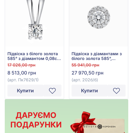
Підвіска з білого золота
Підвіска з діамантами з
585° з діамантом 0,08ct,
білого золота 585°,
арт. Пк7629/1
Діамант 0,265ct, арт.
17 026,00 грн
55 941,00 грн
202б/б
8 513,00 грн
27 970,50 грн
(арт. Пк7629/1)
(арт. 202б/б)
Купити
Купити