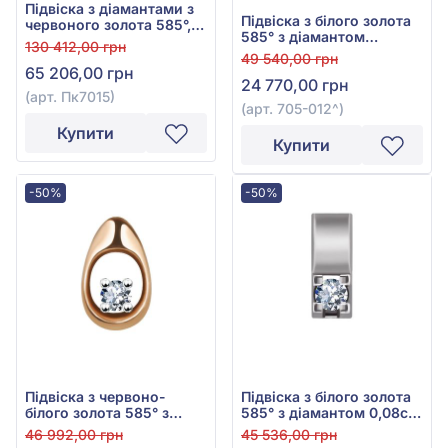
Підвіска з діамантами з
Підвіска з білого золота
червоного золота 585°,
585° з діамантом
Діамант 0,54ct, арт.
130 412,00 грн
0,075ct, арт. 705-012^
Пк7015
49 540,00 грн
65 206,00 грн
24 770,00 грн
(арт. Пк7015)
(арт. 705-012^)
Купити
Купити
-50%
-50%
Підвіска з червоно-
Підвіска з білого золота
білого золота 585° з
585° з діамантом 0,08ct,
діамантом 0,08ct, арт.
арт. 705-007
46 992,00 грн
45 536,00 грн
705-012