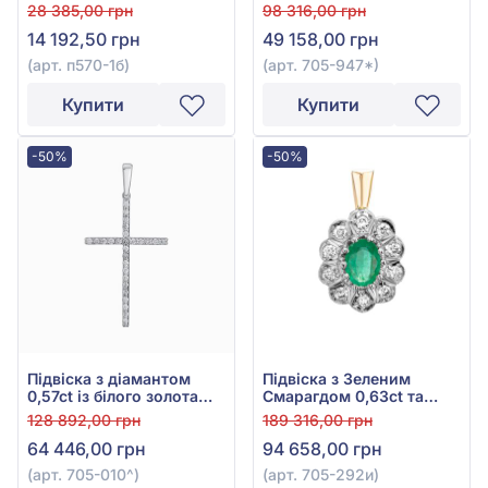
арт. п570-1б
0,17ct, арт. 705-947*
28 385,00 грн
98 316,00 грн
14 192,50 грн
49 158,00 грн
(арт. п570-1б)
(арт. 705-947*)
Купити
Купити
-50%
-50%
Підвіска з діамантом
Підвіска з Зеленим
0,57ct із білого золота
Смарагдом 0,63ct та
585°, арт. 705-010
Діамантами 0,31ct із
128 892,00 грн
189 316,00 грн
червоного золота 585°,
64 446,00 грн
94 658,00 грн
арт. 705-292и
(арт. 705-010^)
(арт. 705-292и)