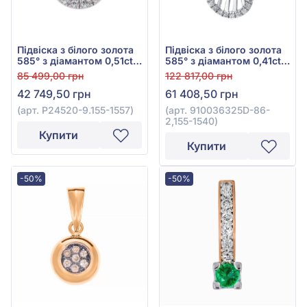
Підвіска з білого золота
Підвіска з білого золота
585° з діамантом 0,51ct,
585° з діамантом 0,41ct,
арт. P24520-9.155-1557
арт. 910036325D-86-
85 499,00 грн
122 817,00 грн
2,155-1540
42 749,50 грн
61 408,50 грн
(арт. P24520-9.155-1557)
(арт. 910036325D-86-
2,155-1540)
Купити
Купити
-50%
-50%