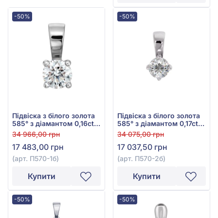
-50%
-50%
Підвіска з білого золота
Підвіска з білого золота
585° з діамантом 0,16ct,
585° з діамантом 0,17ct,
арт. П570-1б
арт. П570-2б
34 966,00 грн
34 075,00 грн
17 483,00 грн
17 037,50 грн
(арт. П570-1б)
(арт. П570-2б)
Купити
Купити
-50%
-50%