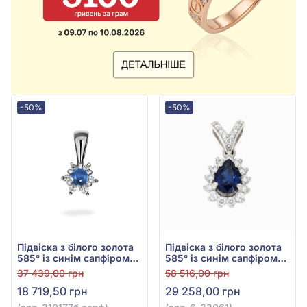
-50%
-50%
Підвіска з білого золота
Підвіска з білого золота
585° із синім сапфіром
585° із синім сапфіром
0,155ct та діамантами
0,49ct та діамантами
37 439,00 грн
58 516,00 грн
0,084ct, арт.
0,24ct, арт. 6-32061
18 719,50 грн
29 258,00 грн
310177б.сапф