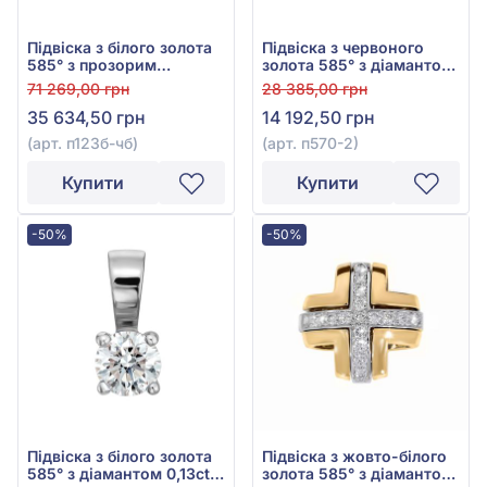
Підвіска з білого золота
Підвіска з червоного
585° з прозорим
золота 585° з діамантом
діамантом 0,096ct та
0,13ct, арт. п570-2
71 269,00 грн
28 385,00 грн
чорним діамантом
35 634,50 грн
14 192,50 грн
0,239ct, арт. п123б-чб
(арт. п123б-чб)
(арт. п570-2)
Купити
Купити
-50%
-50%
Підвіска з білого золота
Підвіска з жовто-білого
585° з діамантом 0,13ct,
золота 585° з діамантом