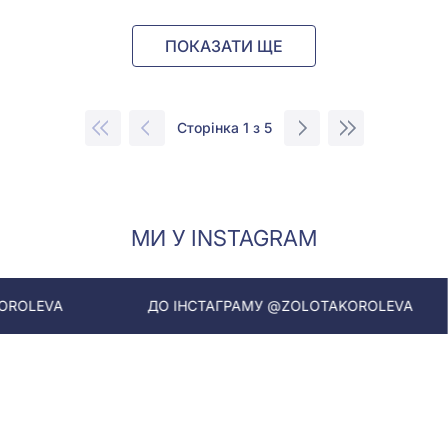
ПОКАЗАТИ ЩЕ
Сторінка 1 з 5
МИ У INSTAGRAM
ДО ІНСТАГРАМУ @ZOLOTAKOROLEVA
ДО ІН