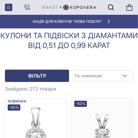
Кулони та підвіски з
Кулони, Підвіски
Головна
діамантами від 0,51 до 0,99
з діамантами
карат
АКЦІЯ ДЛЯ КЛІЄНТІВ "НОВА ПОШТА"
КУЛОНИ ТА ПІДВІСКИ З ДІАМАНТАМИ
ВІД 0,51 ДО 0,99 КАРАТ
ФІЛЬТР
По новинкам
Знайдено 273
товари
НОВИНКА
-50%
-50%