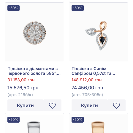
-50%
-50%
Підвіска з діамантами з
Підвіска з Синім
червоного золота 585°,
Сапфіром 0,57ct та
Діамант 0,14ct, арт. 216б/
Діамантом 0,35ct із
31 153,00 грн
148 912,00 грн
к
червоно-білого золота
15 576,50 грн
74 456,00 грн
585°, арт. 705-395с
(арт. 216б/к)
(арт. 705-395с)
Купити
Купити
-50%
-50%