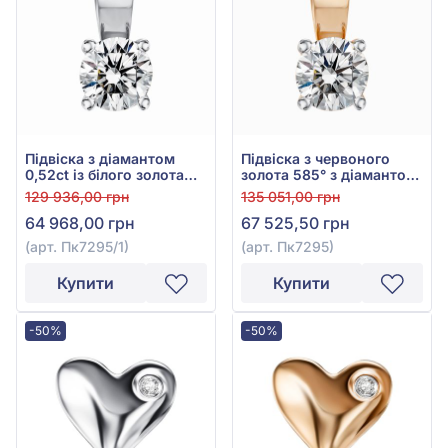
Підвіска з діамантом
Підвіска з червоного
0,52ct із білого золота
золота 585° з діамантом
585°, арт. Пк7295/1
0,52ct, арт. Пк7295
129 936,00 грн
135 051,00 грн
64 968,00 грн
67 525,50 грн
(арт. Пк7295/1)
(арт. Пк7295)
Купити
Купити
-50%
-50%