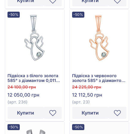
Купити
Купити
-50%
-50%
Підвіска з білого золота
Підвіска з червоного
585° з діамантом 0,011ct,
золота 585° з діамантом
арт. 23б
0,012ct, арт. 23
24 100,00 грн
24 225,00 грн
12 050,00 грн
12 112,50 грн
(арт. 23б)
(арт. 23)
Купити
Купити
-50%
-50%