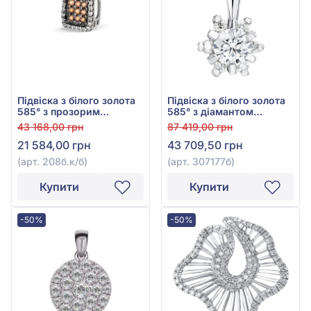
Підвіска з білого золота
Підвіска з білого золота
585° з прозорим
585° з діамантом
діамантом 0,072ct та
0,363ct, арт. 307177б
43 168,00 грн
87 419,00 грн
коричневим діамантом
21 584,00 грн
43 709,50 грн
0,144ct, арт. 208б.к/б
(арт. 208б.к/б)
(арт. 307177б)
Купити
Купити
-50%
-50%