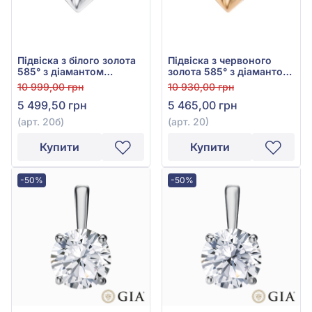
Підвіска з білого золота
Підвіска з червоного
585° з діамантом
золота 585° з діамантом
0,007ct, арт. 20б
0,007ct, арт. 20
10 999,00 грн
10 930,00 грн
5 499,50 грн
5 465,00 грн
(арт. 20б)
(арт. 20)
Купити
Купити
-50%
-50%