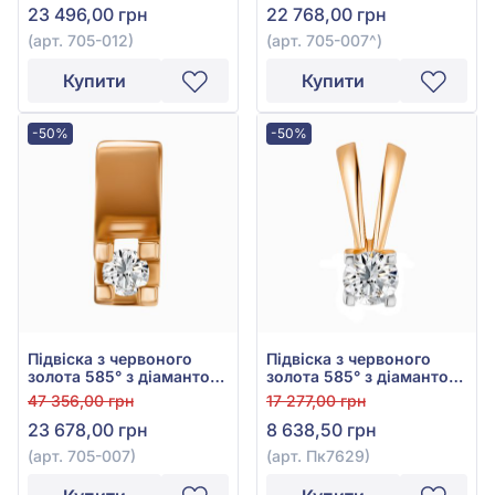
23 496,00 грн
22 768,00 грн
(арт. 705-012)
(арт. 705-007^)
Купити
Купити
-50%
-50%
Підвіска з червоного
Підвіска з червоного
золота 585° з діамантом
золота 585° з діамантом
0,08ct, арт. 705-007
0,08ct, арт. Пк7629
47 356,00 грн
17 277,00 грн
23 678,00 грн
8 638,50 грн
(арт. 705-007)
(арт. Пк7629)