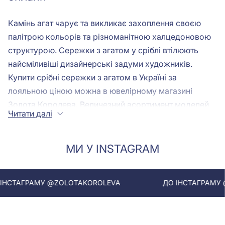
Камінь агат чарує та викликає захоплення своєю
палітрою кольорів та різноманітною халцедоновою
структурою. Сережки з агатом у сріблі втілюють
найсміливіші дизайнерські задуми художників.
Купити срібні сережки з агатом в Україні за
лояльною ціною можна в ювелірному магазині
Золота Королева. Величезний асортимент моделей
Читати далі
задовольнить смак вимогливих жінок.
МИ У INSTAGRAM
Срібні сережки з агатом: на що
звернути увагу при виборі
ТАГРАМУ @ZOLOTAKOROLEVA
ДО ІНСТАГРАМУ @Z
Агат - це мінерал різновид кварцу, халцедон із
шаруватою структурою та наявністю включень.
Різноманітність агату можна побудувати на