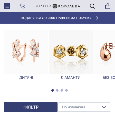
Головна
Сережки
Срібні сережки з агатом
СРІБНІ СЕРЕЖКИ З АГАТОМ
«КРАЩА ЦІНА» ВІД 5945 ГРН/ГРАМ
ДИТЯЧІ
ДІАМАНТИ
БЕЗ В
ФІЛЬТР
По новинкам