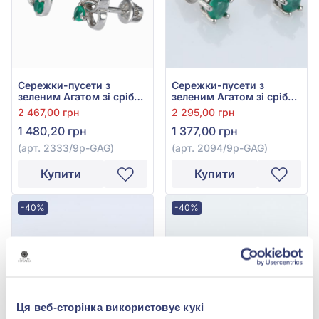
Сережки-пусети з
Сережки-пусети з
зеленим Агатом зі срібла
зеленим Агатом зі срібла
925°, арт. 2333/9р-GAG
925°, арт. 2094/9p-GAG
2 467,00 грн
2 295,00 грн
1 480,20 грн
1 377,00 грн
(арт. 2333/9р-GAG)
(арт. 2094/9p-GAG)
Купити
Купити
-40%
-40%
Ця веб-сторінка використовує кукі