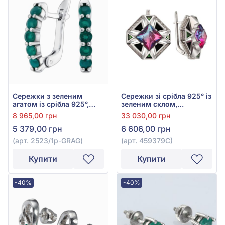
Сережки з зеленим
Сережки зі срібла 925° із
агатом із срібла 925°,
зеленим склом,
арт. 2523/1p-GRAG
фіанітом/куб.цирконієм,
8 965,00 грн
33 030,00 грн
містик склом та чорним
5 379,00 грн
6 606,00 грн
агатом, арт. 459379С
(арт. 2523/1p-GRAG)
(арт. 459379С)
Купити
Купити
-40%
-40%