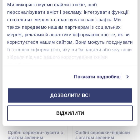
Ми використовуємо файли cookie, щоб
персоналізувати вміст і рекламу, інтегрувати функції
Сережки-пусети з
Сережки-пусети з
соціальних мереж та аналізувати наш трафік. Ми
зеленим агатом зі срібла
зеленим агатом зі срібла
925°, арт. 2092/9p-GAG
925°, арт. 2119/9p-GAG
3 474,00 грн
3 474,00 грн
також передаємо нашим партнерам із соціальних
мереж, реклами й аналітики інформацію про те, як ви
2 084,40 грн
2 084,40 грн
користуєтеся нашим сайтом. Вони можуть поєднувати
(арт. 2092/9p-GAG)
(арт. 2119/9p-GAG)
її з іншою інформацією, яку ви їм надали або яку вони
Купити
Купити
зібрали під час вашого користування їхніми
службами.
Показати подробиці
ДОЗВОЛИТИ ВСІ
ВІДХИЛИТИ
Срiбнi сережки-пусети з
Срiбнi сережки-підвіски
агатом зеленим
з агатом зеленим