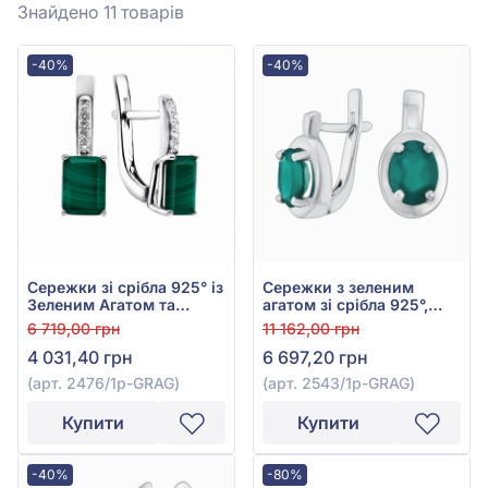
Знайдено 11
товарів
-40%
-40%
Сережки зі срібла 925° із
Сережки з зеленим
Зеленим Агатом та
агатом зі срібла 925°,
Фіанітом, арт. 2476/1р-
арт. 2543/1р-GRAG
6 719,00 грн
11 162,00 грн
GRAG
4 031,40 грн
6 697,20 грн
(арт. 2476/1р-GRAG)
(арт. 2543/1р-GRAG)
Купити
Купити
-40%
-80%