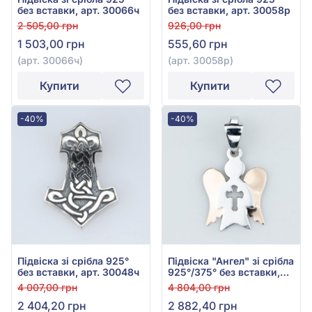
без вставки, арт. 30066ч
без вставки, арт. 30058р
2 505,00 грн
926,00 грн
1 503,00 грн
555,60 грн
(арт. 30066ч)
(арт. 30058р)
Купити
Купити
-40%
-40%
Підвіска зі срібла 925°
Підвіска "Ангел" зі срібла
без вставки, арт. 30048ч
925°/375° без вставки,
арт. 422/1пР
4 007,00 грн
4 804,00 грн
2 404,20 грн
2 882,40 грн