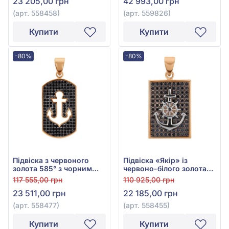
23 205,00 грн
42 993,00 грн
558458
(арт. 558458)
(арт. 559826)
Купити
Купити
-80%
-80%
Підвіска з червоного
Підвіска «Якір» із
золота 585° з чорним
червоно-білого золота
фіанітом/куб.цирконієм,
585° з чорним фіанітом/
117 555,00 грн
110 925,00 грн
арт. 558477
куб.цирконієм, арт.
23 511,00 грн
22 185,00 грн
558455
(арт. 558477)
(арт. 558455)
Купити
Купити