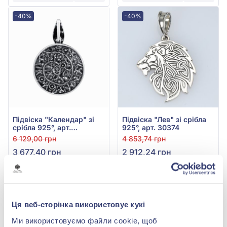
-40%
-40%
Підвіска "Календар" зі
Підвіска "Лев" зі срібла
срібла 925°, арт.
925°, арт. 30374
Календарь 2
6 129,00 грн
4 853,74 грн
3 677,40 грн
2 912,24 грн
(арт. Календарь 2)
(арт. 30374)
Купити
Купити
Ця веб-сторінка використовує кукі
-40%
-40%
Ми використовуємо файли cookie, щоб