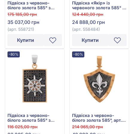
Підвіска з червоно-
Підвіска «Якір» із
білого золота 585° з
червоного золота 585° з
чорним фіанітом/
чорним фіанітом, арт.
175 185,00 грн
124 440,00 грн
куб.цирконієм, арт.
558484
35 037,00 грн
24 888,00 грн
558721
(арт. 558721)
(арт. 558484)
Купити
Купити
-80%
-80%
Підвіска з червоно-
Підвіска з червоно-
білого золота 585° з
білого золота 585°, арт.
чорним фіанітом/
559826
116 025,00 грн
214 965,00 грн
куб.цирконієм, арт.