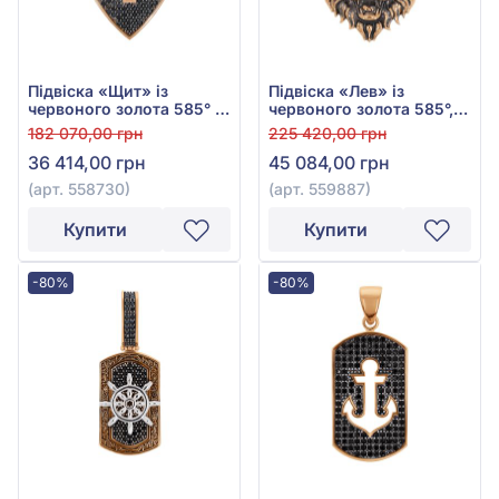
Підвіска «Щит» із
Підвіска «Лев» із
червоного золота 585° з
червоного золота 585°,
чорним фіанітом/
арт. 559887
182 070,00 грн
225 420,00 грн
куб.цирконієм, арт.
36 414,00 грн
45 084,00 грн
558730
(арт. 558730)
(арт. 559887)
Купити
Купити
-80%
-80%