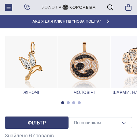
Головна
Кулони, Підвіски
Підвіска чоловіча
ПІДВІСКА ЧОЛОВІЧА
АКЦІЯ ДЛЯ КЛІЄНТІВ "НОВА ПОШТА"
ЖІНОЧІ
ЧОЛОВІЧІ
ШАРМИ, Н
ФІЛЬТР
По новинкам
Знайдено 67
товарів