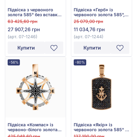
Підвіска з червоного
Підвіска «Герб» із
золота 585° без вставки,
червоного золота 585°,
арт. 07-1246
без вставки, арт. 07-1244
63 425,60 грн
25 079,00 грн
27 907,26 грн
11 034,76 грн
(арт. 07-1246)
(арт. 07-1244)
Купити
Купити
-56%
-80%
Підвіска «Компас» із
Підвіска «Якір» із
червоно-білого золота
червоного золота 585° з
585° з чорним фіанітом/
чорним фіанітом, арт.
425 048,60 грн
137 190,00 грн