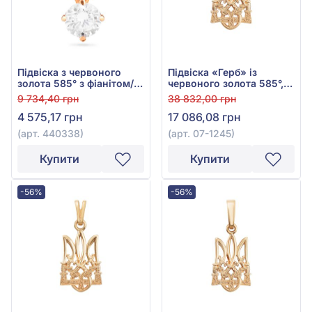
Підвіска з червоного
Підвіска «Герб» із
золота 585° з фіанітом/
червоного золота 585°,
куб.цирконієм, арт.
без вставки, арт. 07-1245
9 734,40 грн
38 832,00 грн
440338
4 575,17 грн
17 086,08 грн
(арт. 440338)
(арт. 07-1245)
Купити
Купити
-56%
-56%