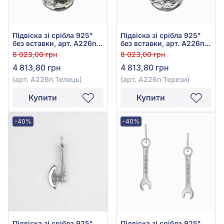
Підвіска зі срібла 925°
Підвіска зі срібла 925°
без вставки, арт. А226п
без вставки, арт. А226п
Телець
Терези
8 023,00 грн
8 023,00 грн
4 813,80 грн
4 813,80 грн
(арт. А226п Телець)
(арт. А226п Терези)
Купити
Купити
-40%
-40%
Підвіска зі срібла 925°
Підвіска зі срібла 925°