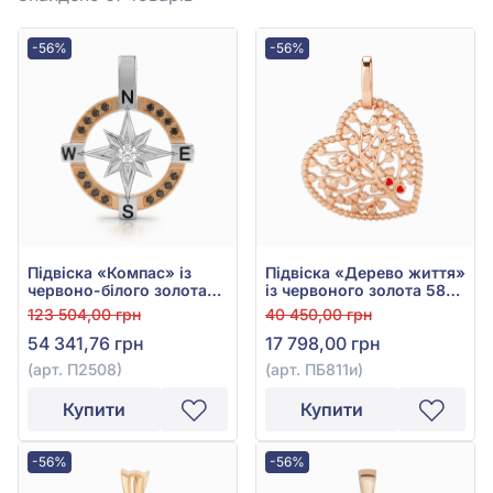
-56%
-56%
Підвіска «Компас» із
Підвіска «Дерево життя»
червоно-білого золота
із червоного золота 585°
585° з чорним фіанітом/
з червоною емаллю, арт.
123 504,00 грн
40 450,00 грн
куб.цирконієм та
ПБ811и
54 341,76 грн
17 798,00 грн
емаллю, арт. П2508
(арт. П2508)
(арт. ПБ811и)
Купити
Купити
-56%
-56%