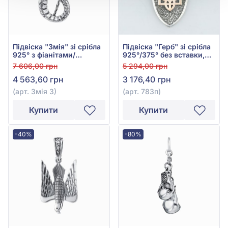
Підвіска "Змія" зі срібла
Підвіска "Герб" зі срібла
925° з фіанітами/
925°/375° без вставки,
куб.цирконієм, арт. Змія
арт. 783п
7 606,00 грн
5 294,00 грн
3
4 563,60 грн
3 176,40 грн
(арт. Змія 3)
(арт. 783п)
Купити
Купити
-40%
-80%