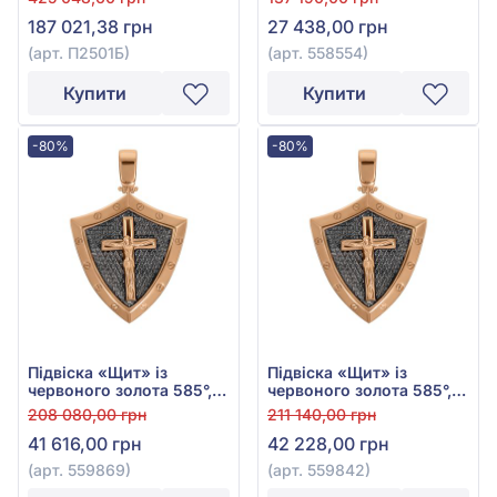
куб.цирконієм та
558554
187 021,38 грн
27 438,00 грн
емаллю, арт. П2501Б
(арт. П2501Б)
(арт. 558554)
Купити
Купити
-80%
-80%
Підвіска «Щит» із
Підвіска «Щит» із
червоного золота 585°,
червоного золота 585°,
арт. 559869
арт. 559842
208 080,00 грн
211 140,00 грн
41 616,00 грн
42 228,00 грн
(арт. 559869)
(арт. 559842)