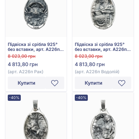
Підвіска зі срібла 925°
Підвіска зі срібла 925°
без вставки, арт. А226п
без вставки, арт. А226п
Рак
Водолій
8 023,00 грн
8 023,00 грн
4 813,80 грн
4 813,80 грн
(арт. А226п Рак)
(арт. А226п Водолій)
Купити
Купити
-40%
-40%