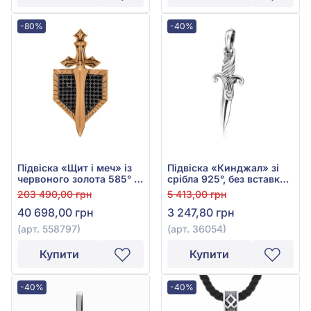
-80%
-40%
Підвіска «Щит і меч» із
Підвіска «Кинджал» зі
червоного золота 585° з
срібла 925°, без вставки,
чорним фіанітом/
арт. 36054
203 490,00 грн
5 413,00 грн
куб.цирконієм, арт.
40 698,00 грн
3 247,80 грн
558797
(арт. 558797)
(арт. 36054)
Купити
Купити
-40%
-40%