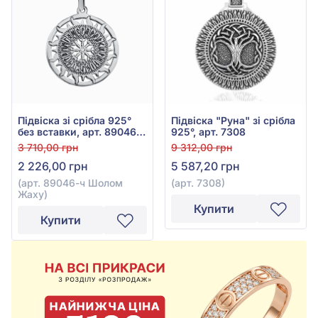
Підвіска зі срібла 925°
Підвіска "Руна" зі срібла
без вставки, арт. 89046-ч
925°, арт. 7308
Шолом Жаху
3 710,00 грн
9 312,00 грн
2 226,00 грн
5 587,20 грн
(арт. 89046-ч Шолом
(арт. 7308)
Жаху)
Купити
Купити