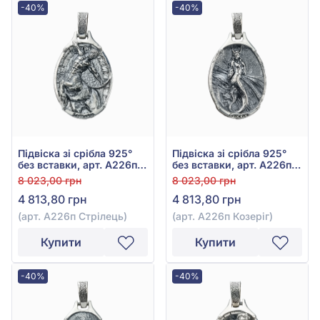
-40%
-40%
Підвіска зі срібла 925°
Підвіска зі срібла 925°
без вставки, арт. А226п
без вставки, арт. А226п
Стрілець
Козеріг
8 023,00 грн
8 023,00 грн
4 813,80 грн
4 813,80 грн
(арт. А226п Стрілець)
(арт. А226п Козеріг)
Купити
Купити
-40%
-40%