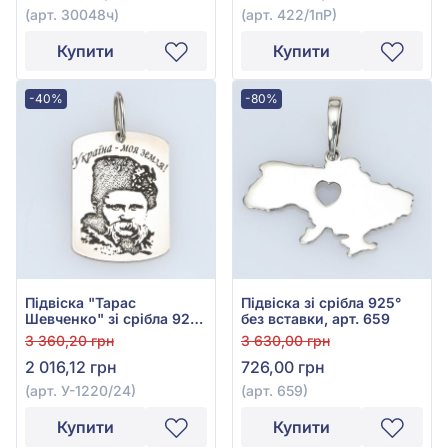
(арт. 30048ч)
(арт. 422/1пР)
Купити
Купити
-40%
-80%
Підвіска "Тарас
Підвіска зі срібла 925°
Шевченко" зі срібла 925°
без вставки, арт. 659
без вставки, арт.
3 360,20 грн
3 630,00 грн
У-1220/24
2 016,12 грн
726,00 грн
(арт. У-1220/24)
(арт. 659)
Купити
Купити