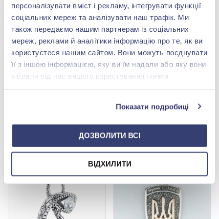
персоналізувати вміст і рекламу, інтегрувати функції
соціальних мереж та аналізувати наш трафік. Ми
також передаємо нашим партнерам із соціальних
мереж, реклами й аналітики інформацію про те, як ви
користуєтеся нашим сайтом. Вони можуть поєднувати
її з іншою інформацією, яку ви їм надали або яку вони
зібрали під час вашого користування їхніми
Підвіска "Патріот" зі
Підвіска "Зірка Давида"
службами.
срібла 925°, арт. Жетон
зі срібла 925°, арт. Зірка
Патріот
Давида Е
11 257,00 грн
5 128,00 грн
Показати подробиці
6 754,20 грн
3 076,80 грн
(арт. Жетон Патриот)
(арт. Зірка Давида Е)
ДОЗВОЛИТИ ВСІ
Купити
Купити
ВІДХИЛИТИ
-40%
-40%