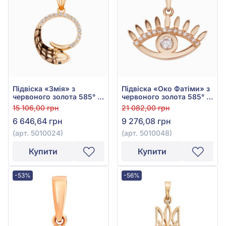
Підвіска «Змія» з
Підвіска «Око Фатіми» з
червоного золота 585° з
червоного золота 585° з
чорною емаллю та
фіанітом/куб.цирконієм,
15 106,00 грн
21 082,00 грн
фіанітом/куб.цирконієм,
арт. 5010048
6 646,64 грн
9 276,08 грн
арт. 5010024
(арт. 5010024)
(арт. 5010048)
Купити
Купити
-53%
-56%