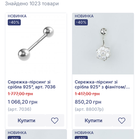
Знайдено 1023
товари
НОВИНКА
НОВИНКА
-40%
-40%
Сережка-пірсинг зі
Сережка-пірсинг зі
срібла 925°, арт. 7036
срібла 925° з фіанітом/
куб.цирконієм, арт.
1 777,00 грн
1 417,00 грн
88007р
1 066,20 грн
850,20 грн
(арт. 7036)
(арт. 88007р)
Купити
Купити
НОВИНКА
НОВИНКА
-40%
-40%