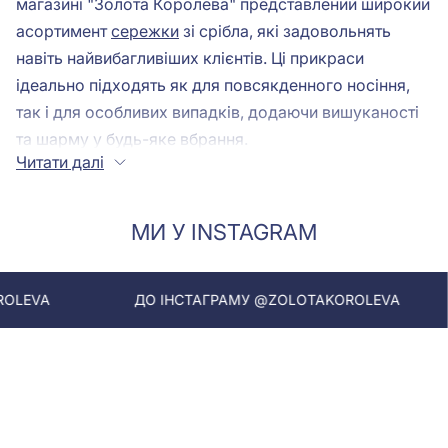
магазині "Золота Королева" представлений широкий
асортимент
сережки
зі срібла, які задовольнять
навіть найвибагливіших клієнтів. Ці прикраси
ідеально підходять як для повсякденного носіння,
так і для особливих випадків, додаючи вишуканості
та шарму у будь-яке вбрання.
Читати далі
Сережки срібні – це втілення витонченої
елегантності. Срібло завдяки своєму м'якому
блиску та універсальності легко поєднується з
МИ У INSTAGRAM
різними стилями одягу. Срібні сережки можуть бути
як класичними, так і сучасними, що дозволяє кожній
жінці вибрати саме ту прикрасу, яка відповідає її
ДО ІНСТАГРАМУ @ZOLOTAKOROLEVA
ДО ІНСТА
смакам та уподобанням. Вони чудово підійдуть як
для романтичного побачення, так і для ділової
зустрічі. Сережки срібні здатні додати нотку
витонченості у будь-який образ, роблячи його
завершеним та гармонійним.