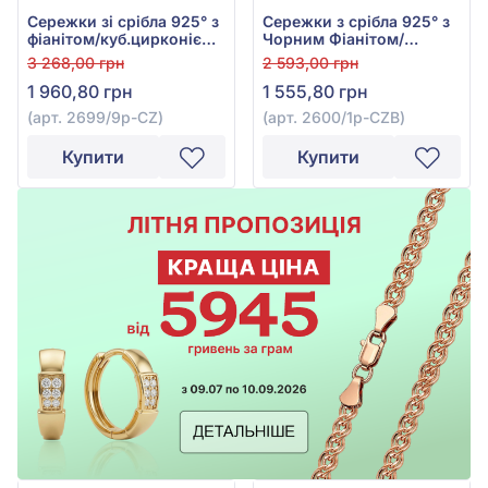
Сережки зі срібла 925° з
Сережки з срібла 925° з
фіанітом/куб.цирконієм,
Чорним Фіанітом/
арт. 2699/9р-CZ
куб.цирконієм, арт.
3 268,00 грн
2 593,00 грн
2600/1р-CZB
1 960,80 грн
1 555,80 грн
(арт. 2699/9р-CZ)
(арт. 2600/1р-CZB)
Купити
Купити