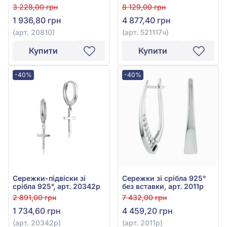
925° з фіанітом/
925° з Чорним Оніксом,
3 228,00 грн
8 129,00 грн
куб.цирконієм, арт.
арт. 521117ч
1 936,80 грн
4 877,40 грн
20810
(арт. 20810)
(арт. 521117ч)
Купити
Купити
-40%
-40%
Сережки-підвіски зі
Сережки зі срібла 925°
срібла 925°, арт. 20342р
без вставки, арт. 2011р
2 891,00 грн
7 432,00 грн
1 734,60 грн
4 459,20 грн
(арт. 20342р)
(арт. 2011р)