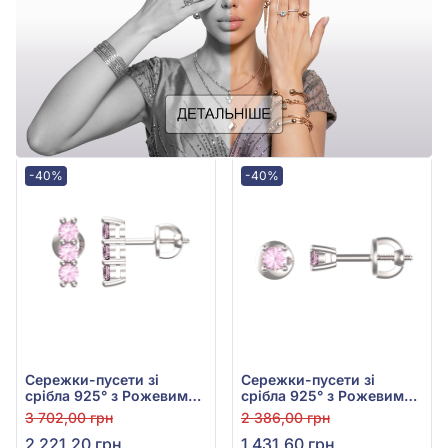
-40%
-40%
Сережки-пусети зі
Сережки-пусети зі
срібла 925° з Рожевим
срібла 925° з Рожевим
Сапфіром, арт. 2675/1р-
Сапфіром, арт. 2674/1р-
3 702,00 грн
2 386,00 грн
PSPH
PSPH
2 221,20 грн
1 431,60 грн