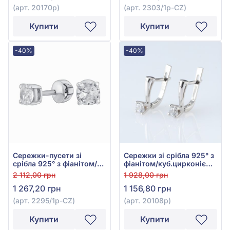
(арт. 20170р)
(арт. 2303/1р-CZ)
Купити
Купити
-40%
-40%
Сережки-пусети зі
Сережки зі срібла 925° з
срібла 925° з фіанітом/
фіанітом/куб.цирконієм,
куб.цирконієм, арт.
арт. 20108р
2 112,00 грн
1 928,00 грн
2295/1р-CZ
1 267,20 грн
1 156,80 грн
(арт. 2295/1р-CZ)
(арт. 20108р)
Купити
Купити