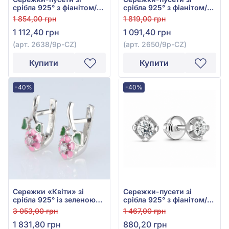
срібла 925° з фіанітом/
срібла 925° з фіанітом/
куб.цирконієм, арт.
куб.цирконієм, арт.
1 854,00 грн
1 819,00 грн
2638/9р-CZ
2650/9р-CZ
1 112,40 грн
1 091,40 грн
(арт. 2638/9р-CZ)
(арт. 2650/9р-CZ)
Купити
Купити
-40%
-40%
Сережки «Квіти» зі
Сережки-пусети зі
срібла 925° із зеленою
срібла 925° з фіанітом/
емаллю, куб. окс.
куб.цирконієм, арт.
3 053,00 грн
1 467,00 грн
цирконію та рожевою
2303/1р-CZ
1 831,80 грн
880,20 грн
емаллю, арт. 20170р