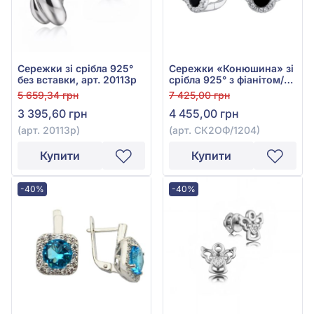
Сережки зі срібла 925°
Сережки «Конюшина» зі
без вставки, арт. 20113р
срібла 925° з фіанітом/
куб.цирконієм та чорним
5 659,34 грн
7 425,00 грн
оніксом, арт.
3 395,60 грн
4 455,00 грн
СК2ОФ/1204
(арт. 20113р)
(арт. СК2ОФ/1204)
Купити
Купити
-40%
-40%