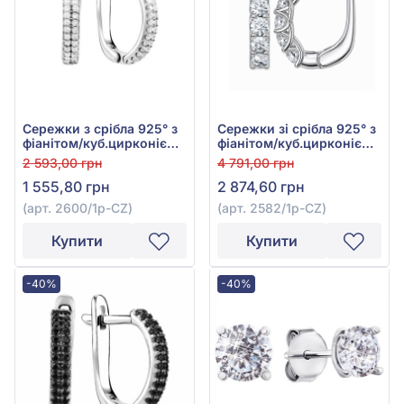
Сережки з срібла 925° з
Сережки зі срібла 925° з
фіанітом/куб.цирконієм,
фіанітом/куб.цирконієм,
арт. 2600/1р-CZ
арт. 2582/1р-CZ
2 593,00 грн
4 791,00 грн
1 555,80 грн
2 874,60 грн
(арт. 2600/1р-CZ)
(арт. 2582/1р-CZ)
Купити
Купити
-40%
-40%