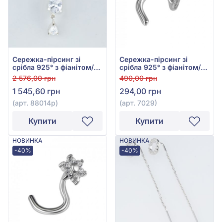
Сережка-пірсинг зі
Сережка-пірсинг зі
срібла 925° з фіанітом/
срібла 925° з фіанітом/
куб.цирконієм, арт.
куб.цирконієм, арт. 7029
2 576,00 грн
490,00 грн
88014р
1 545,60 грн
294,00 грн
(арт. 88014р)
(арт. 7029)
Купити
Купити
НОВИНКА
НОВИНКА
-40%
-40%