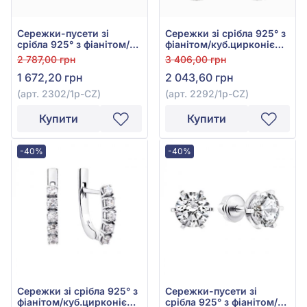
Сережки-пусети зі
Сережки зі срібла 925° з
срібла 925° з фіанітом/
фіанітом/куб.цирконієм,
куб.цирконієм, арт.
арт. 2292/1р-CZ
2 787,00 грн
3 406,00 грн
2302/1р-CZ
1 672,20 грн
2 043,60 грн
(арт. 2302/1р-CZ)
(арт. 2292/1р-CZ)
Купити
Купити
-40%
-40%
Сережки зі срібла 925° з
Сережки-пусети зі
фіанітом/куб.цирконієм,
срібла 925° з фіанітом/