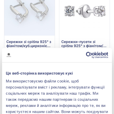
Сережки зі срібла 925° з
Сережки-пусети зі
фіанітом/куб.цирконієм,
срібла 925° з фіанітом/
арт. 2716/9р-CZ
куб.цирконієм, арт.
3 058,00 грн
1 699,00 грн
2618/9p-CZ
1 834,80 грн
1 019,40 грн
(арт. 2716/9р-CZ)
(арт. 2618/9p-CZ)
Ця веб-сторінка використовує кукі
Купити
Купити
Ми використовуємо файли cookie, щоб
-40%
-40%
персоналізувати вміст і рекламу, інтегрувати функції
соціальних мереж та аналізувати наш трафік. Ми
також передаємо нашим партнерам із соціальних
мереж, реклами й аналітики інформацію про те, як ви
користуєтеся нашим сайтом. Вони можуть поєднувати