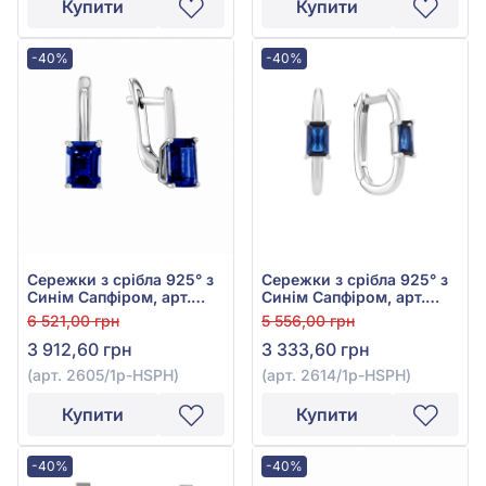
Купити
Купити
-40%
-40%
Сережки з срібла 925° з
Сережки з срібла 925° з
Синім Сапфіром, арт.
Синім Сапфіром, арт.
2605/1р-HSPH
2614/1р-HSPH
6 521,00 грн
5 556,00 грн
3 912,60 грн
3 333,60 грн
(арт. 2605/1р-HSPH)
(арт. 2614/1р-HSPH)
Купити
Купити
-40%
-40%