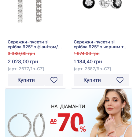
Сережки-пусети зі
Сережки-пусети зі
срібла 925° з фіанітом/
срібла 925° з чорним та
куб.цирконієм, арт.
білим фіанітом/
3 380,00 грн
1 974,00 грн
2677/1р-CZ
куб.цирконієм, арт.
2 028,00 грн
1 184,40 грн
2587/9р-CZ
(арт. 2677/1р-CZ)
(арт. 2587/9р-CZ)
Купити
Купити