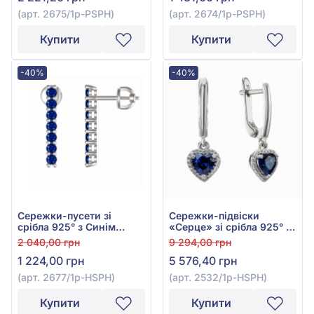
(арт. 2675/1р-PSPH)
(арт. 2674/1р-PSPH)
Купити
Купити
-40%
-40%
Сережки-пусети зі
Сережки-підвіски
срібла 925° з Синім
«Серце» зі срібла 925° із
Сапфіром, арт. 2677/1р-
синім сапфіром та
2 040,00 грн
9 294,00 грн
HSPH
фіанітом, арт. 2532/1р-
1 224,00 грн
5 576,40 грн
HSPH
(арт. 2677/1р-HSPH)
(арт. 2532/1р-HSPH)
Купити
Купити