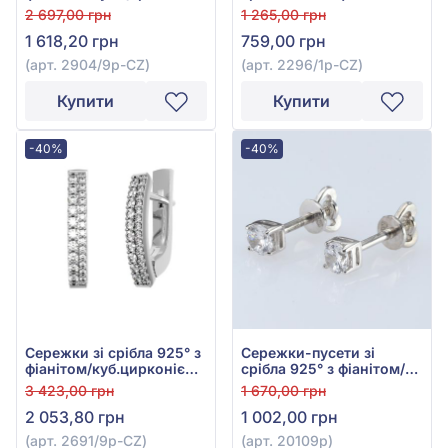
арт. 2904/9р-CZ
куб.цирконієм, арт.
2 697,00 грн
1 265,00 грн
2296/1р-CZ
1 618,20 грн
759,00 грн
(арт. 2904/9р-CZ)
(арт. 2296/1р-CZ)
Купити
Купити
-40%
-40%
Сережки зі срібла 925° з
Сережки-пусети зі
фіанітом/куб.цирконієм,
срібла 925° з фіанітом/
арт. 2691/9р-CZ
куб.цирконієм, арт.
3 423,00 грн
1 670,00 грн
20109р
2 053,80 грн
1 002,00 грн
(арт. 2691/9р-CZ)
(арт. 20109р)