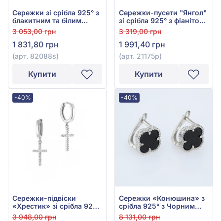
Сережки зі срібла 925° з
Сережки-пусети "Янгол"
блакитним та білим
зі срібла 925° з фіанітом/
фіанітом/куб.цирконієм,
куб.цирконієм, арт.
3 053,00 грн
3 319,00 грн
арт. 82088s
21175р
1 831,80 грн
1 991,40 грн
(арт. 82088s)
(арт. 21175р)
Купити
Купити
-40%
-40%
Сережки-підвіски
Сережки «Конюшина» з
«Хрестик» зі срібла 925°
срібла 925° з Чорним
з фіанітами/
Оніксом, арт. СК2О/1024
3 948,00 грн
8 131,00 грн