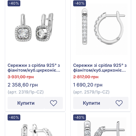
-40%
-40%
Сережки з срібла 925° з
Сережки зі срібла 925° з
фіанітом/куб.цирконієм,
фіанітом/куб.цирконієм,
арт. 2319/1р-CZ
арт. 2579/1р-CZ
3 931,00 грн
2 817,00 грн
2 358,60 грн
1 690,20 грн
(арт. 2319/1р-CZ)
(арт. 2579/1р-CZ)
Купити
Купити
-40%
-40%