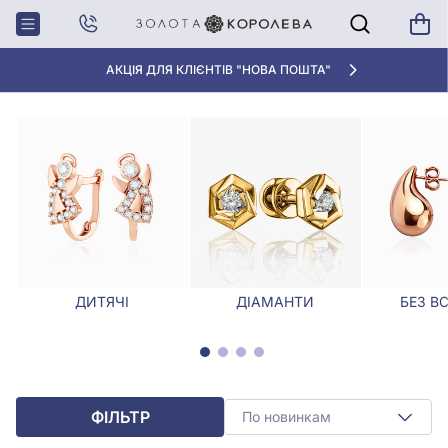
Головна
Сережки
Срібні сережки
СРІБНІ СЕРЕЖКИ
АКЦІЯ ДЛЯ КЛІЄНТІВ "НОВА ПОШТА"
ДИТЯЧІ
ДІАМАНТИ
БЕЗ В
ФІЛЬТР
По новинкам