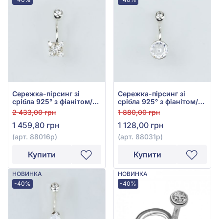
Сережка-пірсинг зі
Сережка-пірсинг зі
срібла 925° з фіанітом/
срібла 925° з фіанітом/
куб.цирконієм, арт.
куб.цирконієм, арт.
2 433,00 грн
1 880,00 грн
88016р
88031р
1 459,80 грн
1 128,00 грн
(арт. 88016р)
(арт. 88031р)
Купити
Купити
НОВИНКА
НОВИНКА
-40%
-40%