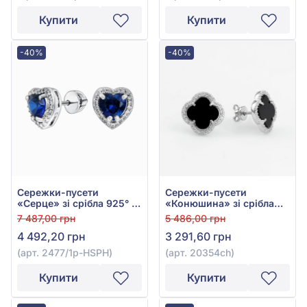
Купити
Купити
-40%
-40%
Сережки-пусети
Сережки-пусети
«Серце» зі срібла 925° з
«Конюшина» зі срібла
синім гідро. сапфіром та
925° з фіанітом/
7 487,00 грн
5 486,00 грн
фіанітом/куб.цирконієм,
куб.цирконієм та чорним
4 492,20 грн
3 291,60 грн
арт. 2477/1р-HSPH
оніксом, арт. 20354ch
(арт. 2477/1р-HSPH)
(арт. 20354ch)
Купити
Купити