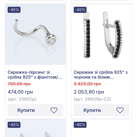
-40%
-40%
Сережка-пірсинг зі
Сережки зі срібла 925° з
срібла 925° з фіанітом/
чорним та білим
куб.цирконієм, арт.
фіанітом/куб.цирконієм,
790,00 грн
3 423,00 грн
25002р
арт. 2691/9р-CZ
474,00 грн
2 053,80 грн
(арт. 25002р)
(арт. 2691/9р-CZ)
Купити
Купити
-40%
-40%