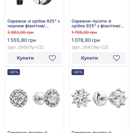
Сережки зі срібла 925° з
Сережки-пусети зі
чорним фіанітом/
срібла 925° з фіанітом/
куб.цирконієм, арт.
куб.цирконієм, арт.
2 593,00 грн
1 798,00 грн
2600/1р-CZ
2647/9р-CZ
1 555,80 грн
1 078,80 грн
(арт. 2600/1р-CZ)
(арт. 2647/9р-CZ)
Купити
Купити
-40%
-40%
Сережки-пусети зі
Сережки-пусети зі