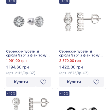
-40%
-40%
Сережки-пусети зі
Сережки-пусети зі
срібла 925° з фіанітом/
срібла 925° з фіанітом/
куб.цирконієм, арт.
куб.цирконієм, арт.
1 991,00 грн
2 370,00 грн
2112/9p-CZ
2675/1р-CZ
1 194,60 грн
1 422,00 грн
(арт. 2112/9p-CZ)
(арт. 2675/1р-CZ)
Купити
Купити
-40%
-40%