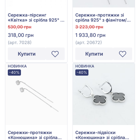
Сережка-пірсинг
Сережки-протяжки зі
«Квітка» зі срібла 925° з
срібла 925° з фіанітом/
фіанітом/куб.цирконієм,
куб.цирконієм, арт.
530,00 грн
3 223,00 грн
арт. 7028
20672
318,00 грн
1 933,80 грн
(арт. 7028)
(арт. 20672)
Купити
Купити
НОВИНКА
НОВИНКА
-40%
-40%
Сережки-протяжки
Сережки-підвіски
«Конюшина» зі срібла
«Конюшина» зі срібла