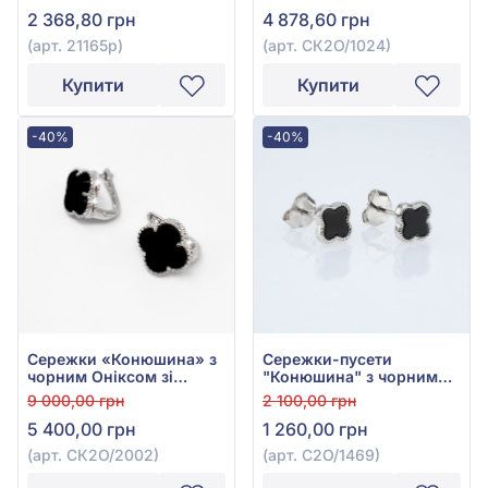
куб.цирконієм, арт.
2 368,80 грн
4 878,60 грн
21165р
(арт. 21165р)
(арт. СК2О/1024)
Купити
Купити
-40%
-40%
Сережки «Конюшина» з
Сережки-пусети
чорним Оніксом зі
"Конюшина" з чорним
срібла 925°, арт.
онікcом зі срібла 925°,
9 000,00 грн
2 100,00 грн
СК2О/2002
арт. С2О/1469
5 400,00 грн
1 260,00 грн
(арт. СК2О/2002)
(арт. С2О/1469)