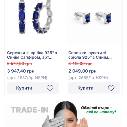
Сережки зі срібла 925° з
Сережки-пусети зі
Синім Сапфіром, арт.
срібла 925° з Синім
2957/9р-HSPH
Сапфіром, арт. 2685/1р-
6 579,00 грн
3 415,00 грн
HSPH
3 947,40 грн
2 049,00 грн
(арт. 2957/9р-HSPH)
(арт. 2685/1р-HSPH)
Купити
Купити