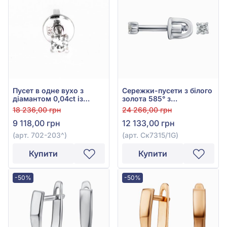
Пусет в одне вухо з
Сережки-пусети з білого
діамантом 0,04ct із
золота 585° з
білого золота 585°, арт.
діамантами 0,07ct, арт.
18 236,00 грн
24 266,00 грн
702-203
Ск7315/1G
9 118,00 грн
12 133,00 грн
(арт. 702-203^)
(арт. Ск7315/1G)
Купити
Купити
-50%
-50%