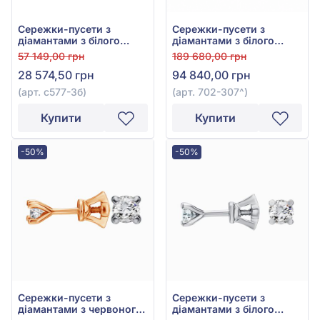
Сережки-пусети з
Сережки-пусети з
діамантами з білого
діамантами з білого
золота 585°, Діамант
золота 585°, арт. 702-307
57 149,00 грн
189 680,00 грн
0,19ct, арт. с577-3б
28 574,50 грн
94 840,00 грн
(арт. с577-3б)
(арт. 702-307^)
Купити
Купити
-50%
-50%
Сережки-пусети з
Сережки-пусети з
діамантами з червоного
діамантами з білого