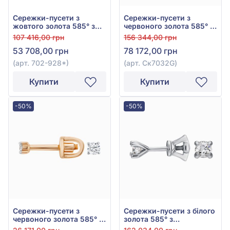
Сережки-пусети з
Сережки-пусети з
жовтого золота 585° з
червоного золота 585° з
діамантами 0,15ct, арт.
діамантами 0,62ct, арт.
107 416,00 грн
156 344,00 грн
702-928*
Ск7032G
53 708,00 грн
78 172,00 грн
(арт. 702-928*)
(арт. Ск7032G)
Купити
Купити
-50%
-50%
Сережки-пусети з
Сережки-пусети з білого
червоного золота 585° з
золота 585° з
діамантами 0,08ct, арт.
діамантами 0,6ct, арт.