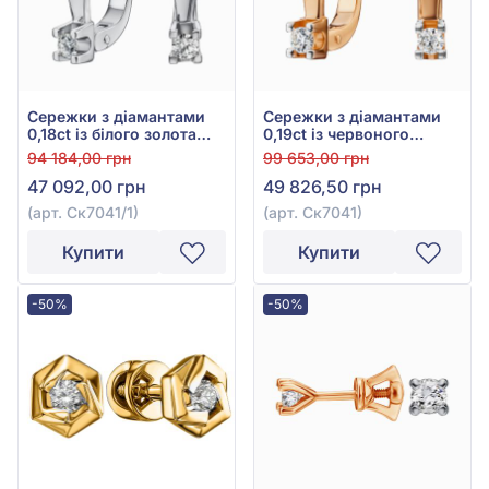
Сережки з діамантами
Сережки з діамантами
0,18ct із білого золота
0,19ct із червоного
585°, арт. Ск7041/1
золота 585°, арт. Ск7041
94 184,00 грн
99 653,00 грн
47 092,00 грн
49 826,50 грн
(арт. Ск7041/1)
(арт. Ск7041)
Купити
Купити
-50%
-50%