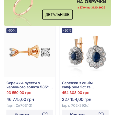
-50%
-50%
Сережки-пусети з
Сережки з синім
червоного золота 585° з
сапфіром 2ct та
діамантами 0,36ct, арт.
діамантами 0,61ct із
93 550,00 грн
454 308,00 грн
Ск7031G
червоно-білого золота
46 775,00 грн
227 154,00 грн
585°, арт. 702-292с
(арт. Ск7031G)
(арт. 702-292с)
Купити
Купити