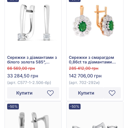
Сережки з діамантами з
Сережки з смарагдом
білого золота 585°,
0,86ct та діамантами
Діамант 0,11ct, арт. С577-
0,42ct із червоно-білого
66 569,00 грн
285 412,00 грн
1-2.50б-бр
золота 585°, арт. 702-
33 284,50 грн
142 706,00 грн
292и
(арт. С577-1-2.50б-бр)
(арт. 702-292и)
Купити
Купити
-50%
-50%