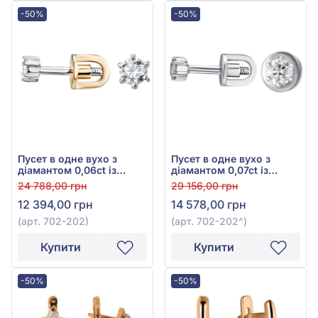
-50%
-50%
Пусет в одне вухо з
Пусет в одне вухо з
діамантом 0,06ct із
діамантом 0,07ct із
червоно-білого золота
білого золота 585°, арт.
24 788,00 грн
29 156,00 грн
585°, арт. 702-202
702-202^
12 394,00 грн
14 578,00 грн
(арт. 702-202)
(арт. 702-202^)
Купити
Купити
-50%
-50%