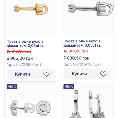
Пусет в одне вухо з
Пусет в одне вухо з
діамантом 0,05ct із
діамантом 0,05ct із
білого золота 585°, арт.
червоного золота 585°,
14 061,00 грн
13 810,00 грн
Ск7315/1G-1шт
арт. Ск7315G-1шт
7 030,50 грн
6 905,00 грн
(арт. Ск7315/1G-1шт)
(арт. Ск7315G-1шт)
Купити
Купити
-50%
-50%