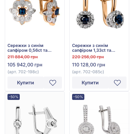
Сережки з синім
Сережки з синім
сапфіром 0,56ct та
сапфіром 1,33ct та
діамантом 0,2ct з
діамантами 0,31ct із
211 884,00 грн
220 256,00 грн
червоно-білого золота
червоно-білого золота
105 942,00 грн
110 128,00 грн
585°, арт. 702-198с
585°, арт. 702-085с
(арт. 702-198с)
(арт. 702-085с)
Купити
Купити
-50%
-50%