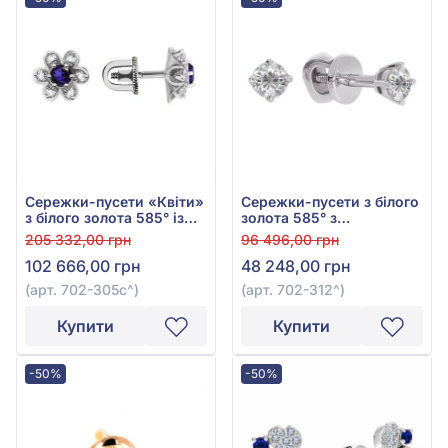
Сережки-пусети «Квіти»
Сережки-пусети з білого
з білого золота 585° із
золота 585° з
синім сапфіром 0,73ct та
діамантами 0,23ct, арт.
205 332,00 грн
96 496,00 грн
діамантом 0,4ct, арт.
702-312
102 666,00 грн
48 248,00 грн
702-305с
(арт. 702-305с^)
(арт. 702-312^)
Купити
Купити
-50%
-50%