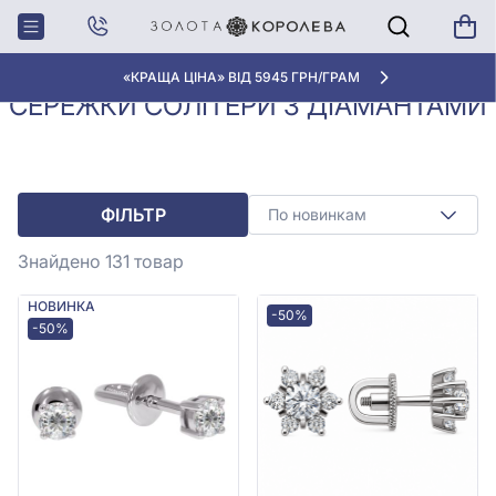
Сережки з
Сережки солітери з
Головна
діамантами
діамантами
«КРАЩА ЦІНА» ВІД 5945 ГРН/ГРАМ
СЕРЕЖКИ СОЛІТЕРИ З ДІАМАНТАМИ
ФІЛЬТР
По новинкам
Знайдено 131
товар
НОВИНКА
-50%
-50%