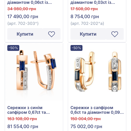
діамантом 0,06ct із
діамантом 0,03ct із
білого золота 585°, арт.
білого золота 585°, арт.
34 980,00 грн
17 508,00 грн
702-303
702-202^а
17 490,00 грн
8 754,00 грн
(арт. 702-303^)
(арт. 702-202^а)
Купити
Купити
-50%
-50%
Сережки з синім
Сережки з сапфіром
сапфіром 0,67ct та
0,6ct та діамантом 0,09ct
діамантами 0,08ct із
із червоно-білого золота
163 108,00 грн
150 004,00 грн
червоного золота 585°,
585°, арт. 702-249с
81 554,00 грн
75 002,00 грн
арт. 702-245с