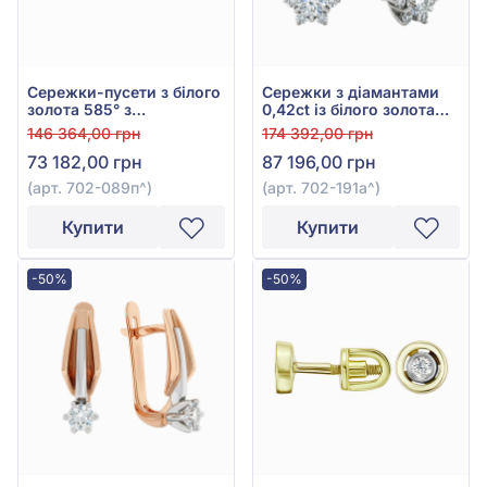
Сережки-пусети з білого
Сережки з діамантами
золота 585° з
0,42ct із білого золота
діамантами 0,43ct, арт.
585°, арт. 702-191а
146 364,00 грн
174 392,00 грн
702-089п
73 182,00 грн
87 196,00 грн
(арт. 702-089п^)
(арт. 702-191а^)
Купити
Купити
-50%
-50%