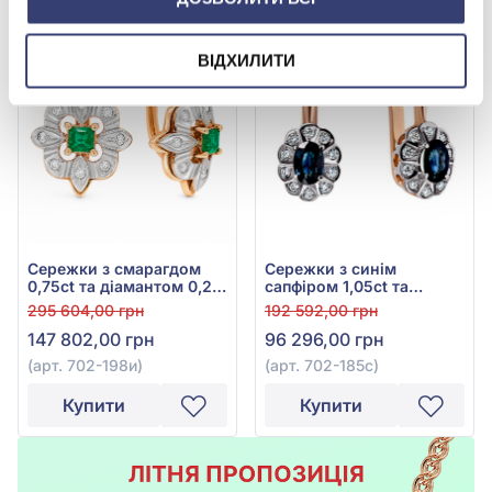
-50%
-50%
ВІДХИЛИТИ
Сережки з смарагдом
Сережки з синім
0,75ct та діамантом 0,2ct
сапфіром 1,05ct та
із червоно-білого золота
діамантом 0,31ct із
295 604,00 грн
192 592,00 грн
585°, арт. 702-198и
червоно-білого золота
147 802,00 грн
96 296,00 грн
585°, арт. 702-185с
(арт. 702-198и)
(арт. 702-185с)
Купити
Купити