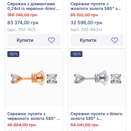
Сережки з діамантами
Сережки-пусети з
0,24ct із червоно-білого
жовтого золота 585° з
золота 585°, арт. 702-107
діамантами 0,09ct, арт.
166 748,00 грн
65 192,00 грн
702-943*
83 374,00 грн
32 596,00 грн
(арт. 702-107)
(арт. 702-943*)
Купити
Купити
-50%
-50%
Сережки-пусети з
Сережки-пусети з білого
червоного золота 585° з
золота 585° з
діамантами 0,14ct, арт.
діамантами 0,22ct, арт.
45 884,00 грн
64 041,00 грн
Ск7029G
Ск7030/1G