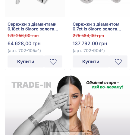
Сережки з діамантами
Сережки з діамантом
0,18ct із білого золота
0,7ct із білого золота
585° , арт. 702-105а
585°, арт. 702-904
129 256,00 грн
275 584,00 грн
64 628,00 грн
137 792,00 грн
(арт. 702-105а^)
(арт. 702-904^)
Купити
Купити