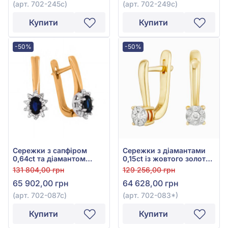
(арт. 702-245с)
(арт. 702-249с)
Купити
Купити
-50%
-50%
Сережки з сапфіром
Сережки з діамантами
0,64ct та діамантом
0,15ct із жовтого золота
0,27ct із червоно-білого
585°, арт. 702-083*
131 804,00 грн
129 256,00 грн
золота 585°, арт. 702-
65 902,00 грн
64 628,00 грн
087с
(арт. 702-087с)
(арт. 702-083*)
Купити
Купити