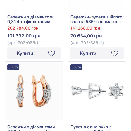
Сережки з діамантом
Сережки-пусети з білого
0,31ct та фіолетовим
золота 585° з діамантом
танзанітом 0,9ct із
0,3ct та бузковим
202 784,00 грн
141 268,00 грн
червоно-білого золота
танзанітом 0,37ct, арт.
101 392,00 грн
70 634,00 грн
585°, арт. 702-085т
702-386т
(арт. 702-085т)
(арт. 702-386т^)
Купити
Купити
-50%
-50%
Сережки з діамантами
Пусет в одне вухо з