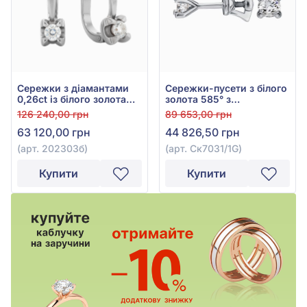
Сережки з діамантами
Сережки-пусети з білого
0,26ct із білого золота
золота 585° з
585°, арт. 202303б
діамантами 0,38ct, арт.
126 240,00 грн
89 653,00 грн
Ск7031/1G
63 120,00 грн
44 826,50 грн
(арт. 202303б)
(арт. Ск7031/1G)
Купити
Купити