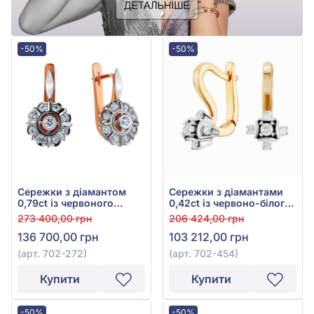
-50%
-50%
Сережки з діамантом
Сережки з діамантами
0,79ct із червоного
0,42ct із червоно-білого
золота 585°, арт. 702-272
золота 585°, арт. 702-454
273 400,00 грн
206 424,00 грн
136 700,00 грн
103 212,00 грн
(арт. 702-272)
(арт. 702-454)
Купити
Купити
-50%
-50%