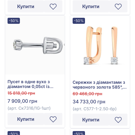
Купити
Купити
-50%
-50%
Пусет в одне вухо з
Сережки з діамантами з
діамантом 0,05ct із
червоного золота 585°,
білого золота 585°, арт.
Діамант 0,12ct, арт.
15 818,00 грн
69 466,00 грн
Ск7316/1G-1шт
С577-1-2.50к-бр
7 909,00 грн
34 733,00 грн
(арт. Ск7316/1G-1шт)
(арт. С577-1-2.50-бр)
Купити
Купити
-50%
-50%