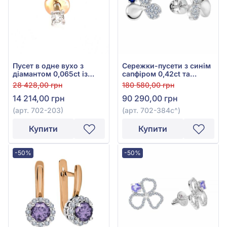
Пусет в одне вухо з
Сережки-пусети з синім
діамантом 0,065ct із
сапфіром 0,42ct та
червоно-білого золота
діамантами 0,38ct із
28 428,00 грн
180 580,00 грн
585°, арт. 702-203
білого золота 585°, арт.
14 214,00 грн
90 290,00 грн
702-384с
(арт. 702-203)
(арт. 702-384с^)
Купити
Купити
-50%
-50%