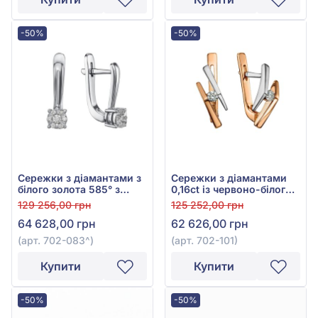
-50%
-50%
Сережки з діамантами з
Сережки з діамантами
білого золота 585° з
0,16ct із червоно-білого
діамантом 0,16ct, арт.
золота 585°, арт. 702-101
129 256,00 грн
125 252,00 грн
702-083
64 628,00 грн
62 626,00 грн
(арт. 702-083^)
(арт. 702-101)
Купити
Купити
-50%
-50%