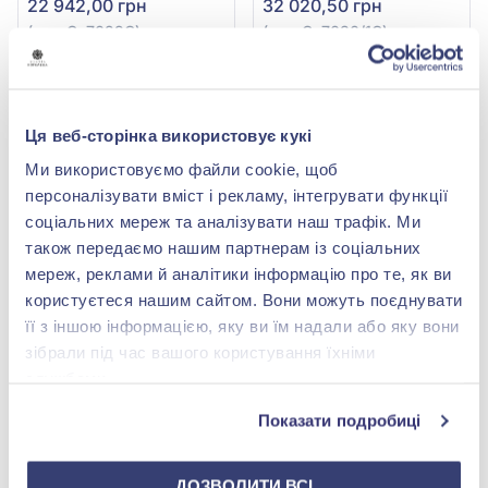
22 942,00 грн
32 020,50 грн
(арт. Ск7029G)
(арт. Ск7030/1G)
Купити
Купити
-50%
-50%
Ця веб-сторінка використовує кукі
Ми використовуємо файли cookie, щоб
персоналізувати вміст і рекламу, інтегрувати функції
соціальних мереж та аналізувати наш трафік. Ми
також передаємо нашим партнерам із соціальних
мереж, реклами й аналітики інформацію про те, як ви
користуєтеся нашим сайтом. Вони можуть поєднувати
її з іншою інформацією, яку ви їм надали або яку вони
Сережки-пусети з білого
Сережки-пусети з
зібрали під час вашого користування їхніми
золота 585° з
червоно-білого золота
службами.
діамантами 0,14ct, арт.
585° з діамантами
46 888,00 грн
63 372,00 грн
Ск7029/1G
0,09ct, арт. 702-943
23 444,00 грн
31 686,00 грн
Показати подробиці
(арт. Ск7029/1G)
(арт. 702-943)
Купити
Купити
ДОЗВОЛИТИ ВСІ