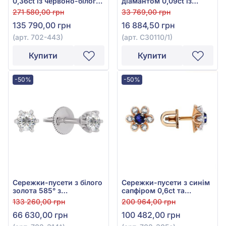
0,36ct із червоно-білого
діамантом 0,09ct із
золота 585°, арт. 702-443
білого золота 585°, арт.
271 580,00 грн
33 769,00 грн
С30110/1
135 790,00 грн
16 884,50 грн
(арт. 702-443)
(арт. С30110/1)
Купити
Купити
-50%
-50%
Сережки-пусети з білого
Сережки-пусети з синім
золота 585° з
сапфіром 0,6ct та
діамантами 0,34ct, арт.
діамантом 0,34ct із
133 260,00 грн
200 964,00 грн
702-314
червоного золота 585°,
66 630,00 грн
100 482,00 грн
арт. 702-305с