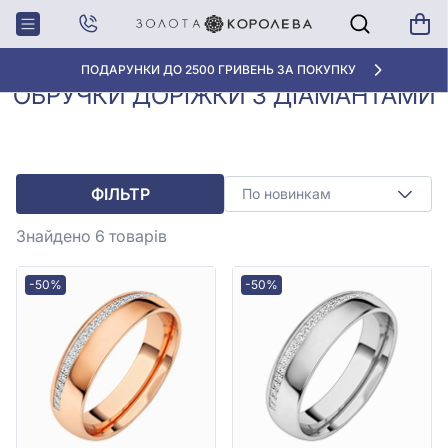
Обручки з
Обручки доріжки з
Головна
діамантами
діамантами
АКЦІЯ ДЛЯ КЛІЄНТІВ "НОВА ПОШТА"
ОБРУЧКИ ДОРІЖКИ З ДІАМАНТАМИ
ФІЛЬТР
По новинкам
Знайдено 6
товарів
-50%
-50%