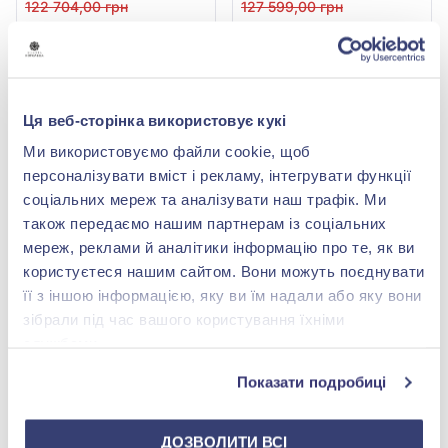
золота 585°, арт. 701-027
золота 585°, арт. К569
122 704,00 грн
127 599,00 грн
61 352,00 грн
63 799,50 грн
(арт. 701-027)
(арт. К569)
Купити
Купити
Ця веб-сторінка використовує кукі
-50%
-50%
Ми використовуємо файли cookie, щоб
персоналізувати вміст і рекламу, інтегрувати функції
соціальних мереж та аналізувати наш трафік. Ми
також передаємо нашим партнерам із соціальних
мереж, реклами й аналітики інформацію про те, як ви
користуєтеся нашим сайтом. Вони можуть поєднувати
її з іншою інформацією, яку ви їм надали або яку вони
зібрали під час вашого користування їхніми
службами.
Обручка з діамантом
Обручка з діамантом
0,35ct із білого золота
0,098ct із червоно-
585°, арт. К569б
білого золота 585°, арт.
Показати подробиці
133 734,00 грн
92 111,00 грн
107147
66 867,00 грн
46 055,50 грн
(арт. К569б)
(арт. 107147)
ДОЗВОЛИТИ ВСІ