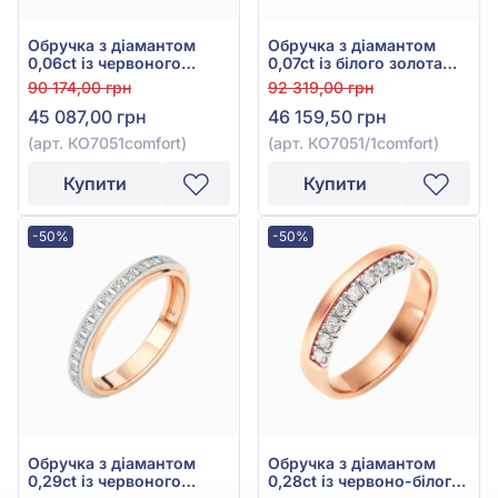
Обручка з діамантом
Обручка з діамантом
0,06ct із червоного
0,07ct із білого золота
золота 585°, арт.
585°, арт.
90 174,00 грн
92 319,00 грн
КО7051comfort
КО7051/1comfort
45 087,00 грн
46 159,50 грн
(арт. КО7051comfort)
(арт. КО7051/1comfort)
Купити
Купити
-50%
-50%
Обручка з діамантом
Обручка з діамантом
0,29ct із червоного
0,28ct із червоно-білого