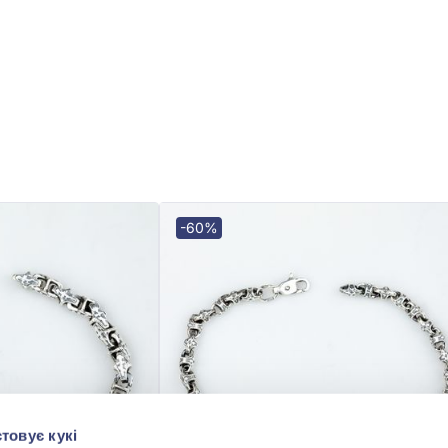
-60%
товує кукі