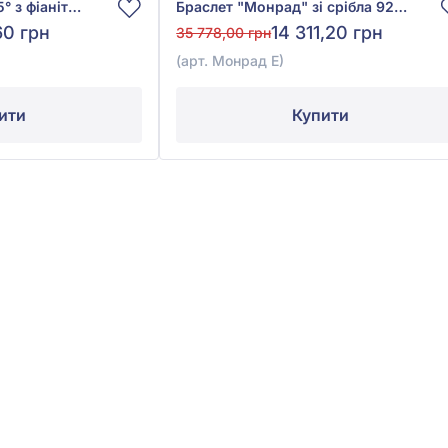
Браслет зі срібла 925° з фіанітом/куб.цирконієм, арт. R185брР
Браслет "Монрад" зі срібла 925° без вставки, арт. Монрад Е
60 грн
14 311,20 грн
35 778,00 грн
(арт. Монрад Е)
ити
Купити