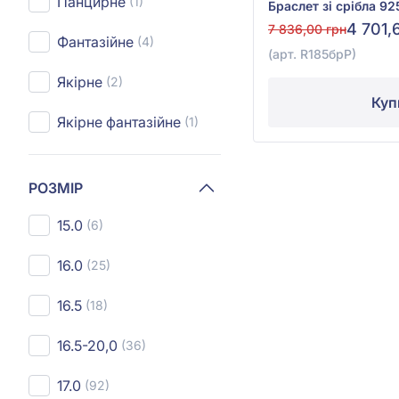
Панцирне
(1)
4 701,
7 836,00 грн
Фантазійне
(4)
(арт. R185брР)
Якірне
(2)
Куп
Якірне фантазійне
(1)
РОЗМІР
15.0
(6)
16.0
(25)
16.5
(18)
16.5-20,0
(36)
17.0
(92)