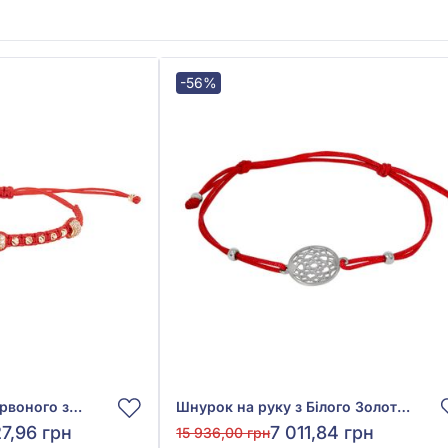
-56%
Шнурок на руку з червоного золота 585° з червоним текстилем та фіанітом/куб.цирконієм, арт. 224287
Шнурок на руку з Білого Золота 585° з Червоним Текстилем, арт. 4216425102
7,96 грн
7 011,84 грн
15 936,00 грн