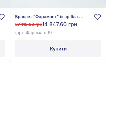
Браслет "Фарамант" із срібла 925° без вставки, арт. Фарамант Е
14 847,60 грн
37 119,00 грн
(арт. Фарамант Е)
Купити