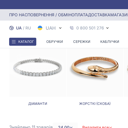
Головна
Браслети
Браслети, Розмір - 24,0
ПРО НАС
ПОВЕРНЕННЯ / ОБМІН
ОПЛАТА
ДОСТАВКА
МАГАЗИ
UAH
UA
/
RU
0 800 501 276
КАТАЛОГ
ОБРУЧКИ
СЕРЕЖКИ
КАБЛУЧКИ
ДІАМАНТИ
ЖОРСТКІ (СКОБА)
Знайдено 11
товарів
24,00
Видалити все