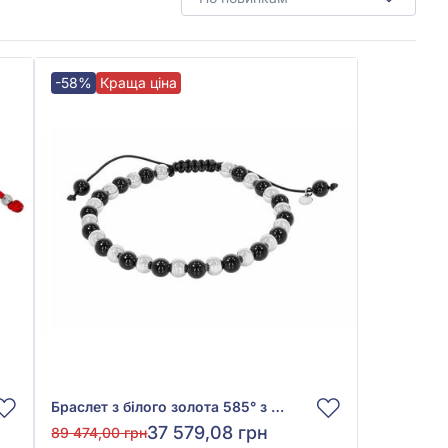
-58%
Краща ціна
Браслет з білого золота 585° з Чорним Деревом, арт. 325545
37 579,08 грн
89 474,00 грн