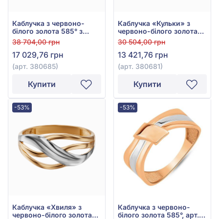
Каблучка з червоно-
Каблучка «Кульки» з
білого золота 585° з
червоно-білого золота
фіанітом/куб.цирконієм,
585° з фіанітом/
38 704,00 грн
30 504,00 грн
арт. 380685
куб.цирконієм, арт.
17 029,76 грн
13 421,76 грн
380681
(арт. 380685)
(арт. 380681)
Купити
Купити
-53%
-53%
Каблучка «Хвиля» з
Каблучка з червоно-
червоно-білого золота
білого золота 585°, арт.