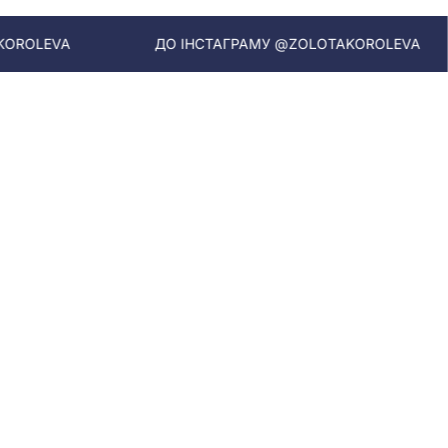
ДО ІНСТАГРАМУ @ZOLOTAKOROLEVA
ДО ІНС