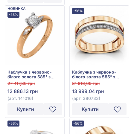
НОВИНКА
-56%
-53%
Каблучка з червоно-
Каблучка з червоно-
білого золота 585° з
білого золота 585° з
фіанітом/куб.цирконієм,
фіанітом/куб.цирконієм,
27 417,30 грн
31 816,00 грн
арт. 141016
арт. 380733
12 886,13 грн
13 999,04 грн
(арт. 141016)
(арт. 380733)
Купити
Купити
-56%
-56%