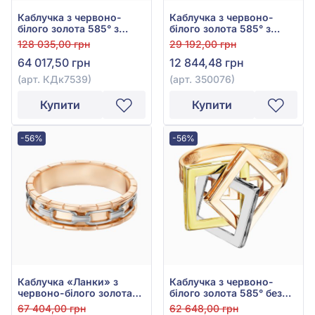
Каблучка з червоно-
Каблучка з червоно-
білого золота 585° з
білого золота 585° з
діамантом 0,3ct, арт.
фіанітом, арт. 350076
128 035,00 грн
29 192,00 грн
КДк7539
64 017,50 грн
12 844,48 грн
(арт. КДк7539)
(арт. 350076)
Купити
Купити
-56%
-56%
Каблучка «Ланки» з
Каблучка з червоно-
червоно-білого золота
білого золота 585° без
585° без вставки, арт.
вставки, арт. 110951
67 404,00 грн
62 648,00 грн