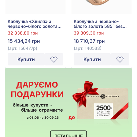
Каблучка «Хвиля» з
Каблучка з червоно-
червоно-білого золота
білого золота 585° без
585°, арт. 156477р
вставки, арт. 140533
32 838,80 грн
39 809,30 грн
15 434,24 грн
18 710,37 грн
(арт. 156477р)
(арт. 140533)
Купити
Купити