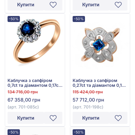
Купити
Купити
-50%
-50%
Каблучка з сапфіром
Каблучка з сапфіром
0,7ct та діамантом 0,17ct
0,27ct та діамантом 0,1ct
із червоно-білого золота
із червоно-білого золота
134 716,00 грн
115 424,00 грн
585°, арт. 701-085с
585°, арт. 701-198c
67 358,00 грн
57 712,00 грн
(арт. 701-085с)
(арт. 701-198c)
Купити
Купити
-50%
-50%