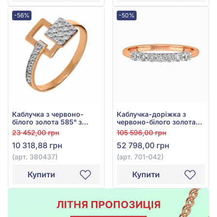
-56%
-50%
Каблучка з червоно-
Каблучка-доріжка з
білого золота 585° з
червоно-білого золота
фіанітом, арт. 380437
585° з діамантом 0,3ct,
23 452,00 грн
105 596,00 грн
арт. 701-042
10 318,88 грн
52 798,00 грн
(арт. 380437)
(арт. 701-042)
Купити
Купити