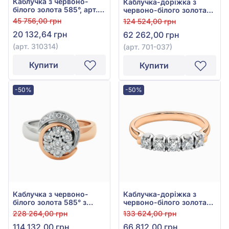
Каблучка з червоно-
Каблучка-доріжка з
білого золота 585°, арт.
червоно-білого золота
310314
585° з діамантами
45 756,00 грн
124 524,00 грн
0,33ct, арт. 701-037
20 132,64 грн
62 262,00 грн
(арт. 310314)
(арт. 701-037)
Купити
Купити
-50%
-50%
Каблучка з червоно-
Каблучка-доріжка з
білого золота 585° з
червоно-білого золота
діамантом 0,37ct, арт.
585° з діамантами
228 264,00 грн
133 624,00 грн
701-438
0,33ct, арт. 701-140
114 132,00 грн
66 812,00 грн