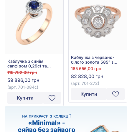
Каблучка з червоно-
Каблучка з синім
білого золота 585° з
сапфіром 0,29ct та
діамантом 0,48ct, арт.
165 656,00 грн
діамантом 0,11ct із
701-272
119 792,00 грн
червоно-білого золота
82 828,00 грн
59 896,00 грн
585°, арт. 701-084с
(арт. 701-272)
(арт. 701-084с)
Купити
Купити