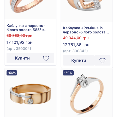
Каблучка з червоно-
Каблучка «Ремінь» із
білого золота 585° з
червоно-білого золота
фіанітом, арт. 350004
38 868,00 грн
585° з фіанітами/
40 344,00 грн
куб.цирконієм, арт.
17 101,92 грн
17 751,36 грн
330842
(арт. 350004)
(арт. 330842)
Купити
Купити
-56%
-50%