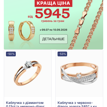
-50%
-53%
Каблучка з діамантом
Каблучка з червоно-
0,13ct із червоно-білого
білого золота 585° з куб.