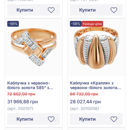
Купити
Купити
-56%
-58%
Краща ціна
Каблучка з червоно-
Каблучка «Крапля» з
білого золота 585° з
червоно-білого золота
фіанітом/куб.цирконієм,
585°, арт. 3010058
72 652,00 грн
66 732,00 грн
арт. 350107
31 966,88 грн
28 027,44 грн
(арт. 350107)
(арт. 3010058)
Купити
Купити