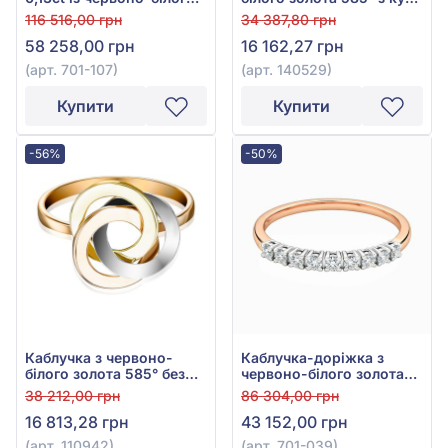
золота 585°, арт. 701-107
окс. цирконію, арт.
116 516,00 грн
34 387,80 грн
140529
58 258,00 грн
16 162,27 грн
(арт. 701-107)
(арт. 140529)
Купити
Купити
-56%
-50%
Каблучка з червоно-
Каблучка-доріжка з
білого золота 585° без
червоно-білого золота
вставки, арт. 110942
585° з діамантами 0,19ct,
38 212,00 грн
86 304,00 грн
арт. 701-039
16 813,28 грн
43 152,00 грн
(арт. 110942)
(арт. 701-039)