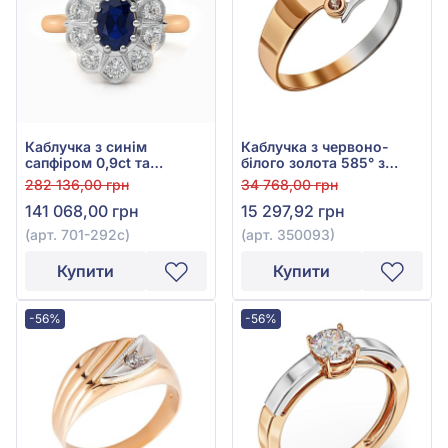
Каблучка з синім
Каблучка з червоно-
сапфіром 0,9ct та
білого золота 585° з
діамантом 0,31ct із
фіанітом, арт. 350093
282 136,00 грн
34 768,00 грн
червоно-білого золота
141 068,00 грн
15 297,92 грн
585°, арт. 701-292с
(арт. 701-292с)
(арт. 350093)
Купити
Купити
-56%
-56%