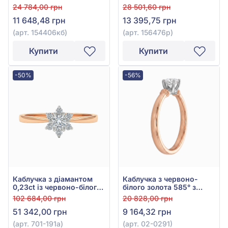
585°, арт. 154406кб
156476р
24 784,00 грн
28 501,60 грн
11 648,48 грн
13 395,75 грн
(арт. 154406кб)
(арт. 156476р)
Купити
Купити
-50%
-56%
Каблучка з діамантом
Каблучка з червоно-
0,23ct із червоно-білого
білого золота 585° з
золота 585°, арт. 701-191а
фіанітом/куб.цирконієм,
102 684,00 грн
20 828,00 грн
арт. 02-0291
51 342,00 грн
9 164,32 грн
(арт. 701-191а)
(арт. 02-0291)