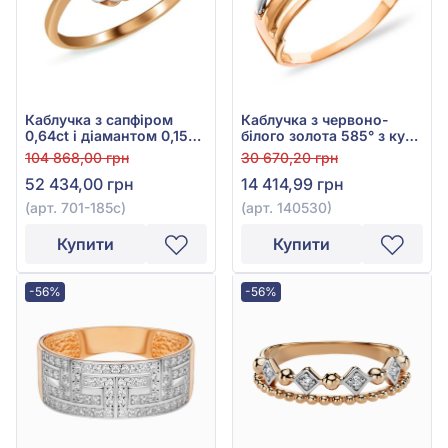
Каблучка з сапфіром
Каблучка з червоно-
0,64ct і діамантом 0,15ct
білого золота 585° з куб.
із червоно-білого золота
окс. цирконію, арт.
104 868,00 грн
30 670,20 грн
585°, арт. 701-185с
140530
52 434,00 грн
14 414,99 грн
(арт. 701-185с)
(арт. 140530)
Купити
Купити
-56%
-56%