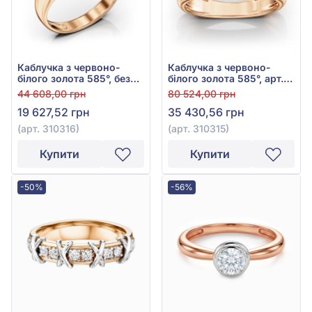
Каблучка з червоно-
Каблучка з червоно-
білого золота 585°, без
білого золота 585°, арт.
вставки, арт. 310316
310315
44 608,00 грн
80 524,00 грн
19 627,52 грн
35 430,56 грн
(арт. 310316)
(арт. 310315)
Купити
Купити
-50%
-56%