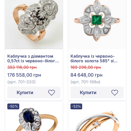
Каблучка з діамантом
Каблучка із червоно-
0,57ct із червоно-білого
білого золота 585° зі
золота 585°, арт. 701-333
смарагдом 0,37ct та
353 116,00 грн
169 296,00 грн
діамантом 0,11ct, арт.
176 558,00 грн
84 648,00 грн
701-198и
(арт. 701-333)
(арт. 701-198и)
Купити
Купити
-50%
-53%