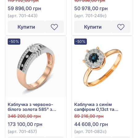
119 792,00 грн
101 956,00 грн
701-443
585°, арт. 701-249с
59 896,00 грн
50 978,00 грн
(арт. 701-443)
(арт. 701-249с)
Купити
Купити
-50%
-50%
Каблучка з червоно-
Каблучка з синім
білого золота 585° з
сапфіром 0,13ct та
діамантом 0,41ct, арт.
діамантом 0,07ct із
346 200,00 грн
89 216,00 грн
701-457
червоно-білого золота
173 100,00 грн
44 608,00 грн
585°, арт. 701-082с
(арт. 701-457)
(арт. 701-082с)