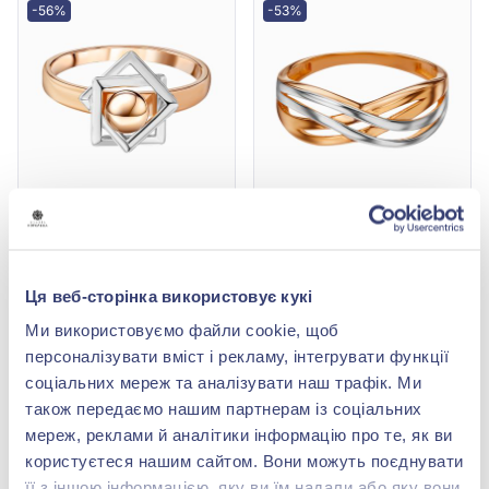
-56%
-53%
Каблучка "Куля" з
Каблучка «Хвиля» з
червоно-білого золота
червоно-білого золота
585°, арт. 310312
585°, арт. 155376кб
35 424,00 грн
24 629,10 грн
Ця веб-сторінка використовує кукі
15 586,56 грн
11 575,68 грн
(арт. 310312)
(арт. 155376кб)
Ми використовуємо файли cookie, щоб
персоналізувати вміст і рекламу, інтегрувати функції
Купити
Купити
соціальних мереж та аналізувати наш трафік. Ми
також передаємо нашим партнерам із соціальних
-53%
-53%
мереж, реклами й аналітики інформацію про те, як ви
користуєтеся нашим сайтом. Вони можуть поєднувати
її з іншою інформацією, яку ви їм надали або яку вони