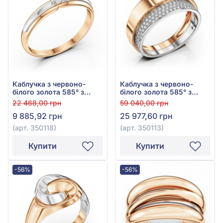
Каблучка з червоно-
Каблучка з червоно-
білого золота 585° з
білого золота 585° з
фіанітом/куб.цирконієм,
фіанітом/куб.цирконієм,
22 468,00 грн
59 040,00 грн
арт. 350118
арт. 350113
9 885,92 грн
25 977,60 грн
(арт. 350118)
(арт. 350113)
Купити
Купити
-56%
-56%