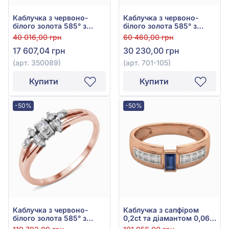
Каблучка з червоно-
Каблучка з червоно-
білого золота 585° з
білого золота 585° з
фіанітом, арт. 350089
діамантом 0,08ct, арт.
40 016,00 грн
60 460,00 грн
701-105
17 607,04 грн
30 230,00 грн
(арт. 350089)
(арт. 701-105)
Купити
Купити
-50%
-50%
Каблучка з червоно-
Каблучка з сапфіром
білого золота 585° з
0,2ct та діамантом 0,06ct
діамантом 0,22ct, арт.
із червоно-білого золота