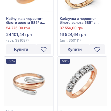
Каблучка з червоно-
Каблучка з червоно-
білого золота 585° з
білого золота 585° з
фіанітом, арт. 391087
фіанітом/куб.цирконієм,
54 776,00 грн
37 556,00 грн
арт. 350111
24 101,44 грн
16 524,64 грн
(арт. 391087)
(арт. 350111)
Купити
Купити
-56%
-50%