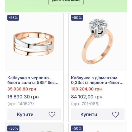
-53%
-50%
Каблучка з червоно-
Каблучка з діамантом
білого золота 585° без
0,33ct із червоно-білого
вставки, арт. 140527
золота 585°, арт. 701-086
35 936,80 грн
168 204,00 грн
16 890,30 грн
84 102,00 грн
(арт. 140527)
(арт. 701-086)
Купити
Купити
-50%
-50%