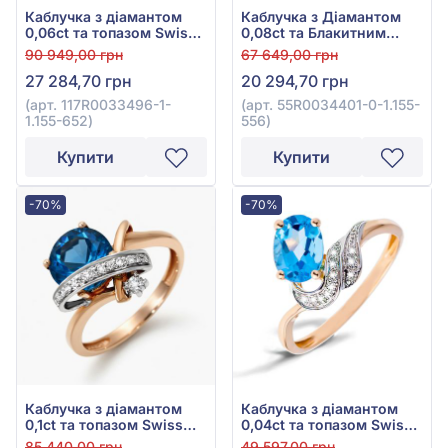
Каблучка з діамантом
Каблучка з Діамантом
0,06ct та топазом Swiss
0,08ct та Блакитним
Blue 2,52ct із червоного
Топазом Swiss Blue
90 949,00 грн
67 649,00 грн
золота 585°, арт.
1,32ct із червоного
27 284,70 грн
20 294,70 грн
117R0033496-1-1.155-652
золота 585°, арт.
55R0034401-0-1.155-556
(арт. 117R0033496-1-
(арт. 55R0034401-0-1.155-
1.155-652)
556)
Купити
Купити
-70%
-70%
Каблучка з діамантом
Каблучка з діамантом
0,1ct та топазом Swiss
0,04ct та топазом Swiss
Blue 2,56ct із червоного
Blue 1,55ct із червоного
85 440,00 грн
49 597,00 грн