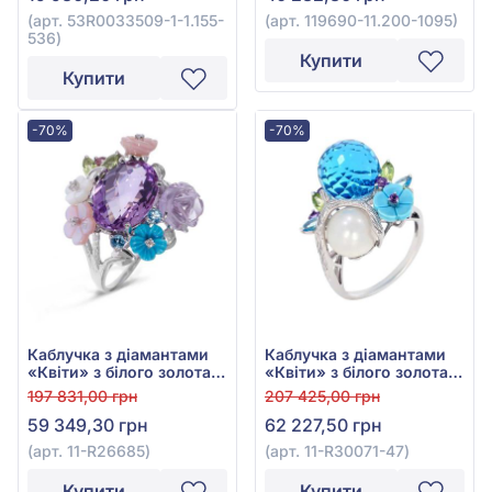
(арт. 53R0033509-1-1.155-
(арт. 119690-11.200-1095)
536)
Купити
Купити
-70%
-70%
Каблучка з діамантами
Каблучка з діамантами
«Квіти» з білого золота
«Квіти» з білого золота
585° з діамантом 0,04ct,
585° з топазом
197 831,00 грн
207 425,00 грн
блакитним топазом
блакитним 13,92ct,
59 349,30 грн
62 227,50 грн
0,24ct, аметистом 7,74ct,
перлиною культ. прісн.,
гранатом родолітом
аметистом 0,17ct,
(арт. 11-R26685)
(арт. 11-R30071-47)
0,08ct, бірюзою 0,32ct,
бірюзою 0,65ct,
хризолітом 0,3ct,
хризолітом 0,44ct, арт.
Купити
Купити