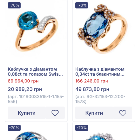
-70%
-70%
Каблучка з діамантом
Каблучка з діамантом
0,08ct та топазом Swiss
0,34ct та блакитним
Blue 2,67ct із червоного
топазом 7,5ct із
69 964,00 грн
166 246,00 грн
золота 585°, арт.
червоного золота 585°,
20 989,20 грн
49 873,80 грн
101R0033515-1-1.155-556
арт. RG-32153-12.200-
1578
(арт. 101R0033515-1-1.155-
(арт. RG-32153-12.200-
556)
1578)
Купити
Купити
-70%
-70%