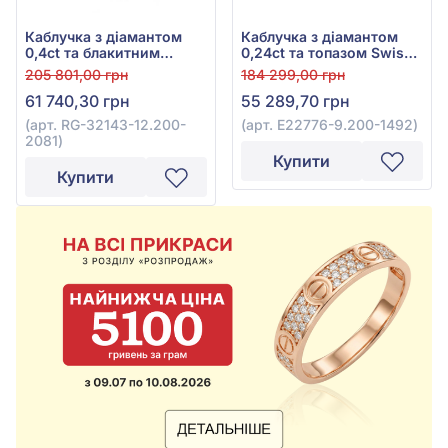
Каблучка з діамантом
Каблучка з діамантом
0,4ct та блакитним
0,24ct та топазом Swiss
топазом 6,3ct із
Blue 4,84ct із червоного
205 801,00 грн
184 299,00 грн
червоного золота 585°,
золота 585°, арт. E22776-
61 740,30 грн
55 289,70 грн
арт. RG-32143-12.200-
9.200-1492
2081
(арт. RG-32143-12.200-
(арт. E22776-9.200-1492)
2081)
Купити
Купити