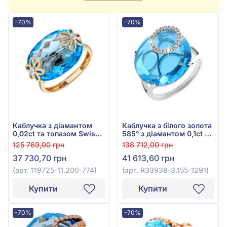
-70%
-70%
Каблучка з діамантом
Каблучка з білого золота
0,02ct та топазом Swiss
585° з діамантом 0,1ct та
Blue 14,21ct із червоного
топазом Swiss Blue
125 769,00 грн
138 712,00 грн
золота 585°, арт. 119725-
11,6ct, арт. R33938-3.155-
37 730,70 грн
41 613,60 грн
11.200-774
1291
(арт. 119725-11.200-774)
(арт. R33938-3.155-1291)
Купити
Купити
-70%
-70%