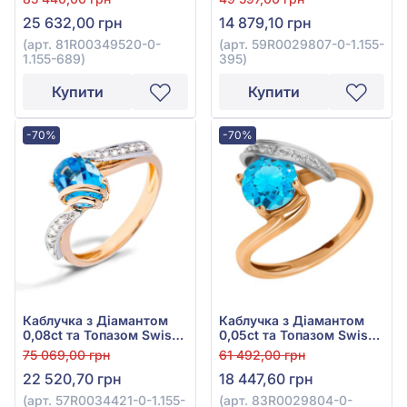
золота 585°, арт.
золота 585°, арт.
25 632,00 грн
14 879,10 грн
81R00349520-0-1.155-
59R0029807-0-1.155-395
689
(арт. 81R00349520-0-
(арт. 59R0029807-0-1.155-
1.155-689)
395)
Купити
Купити
-70%
-70%
Каблучка з Діамантом
Каблучка з Діамантом
0,08ct та Топазом Swiss
0,05ct та Топазом Swiss
Blue 1,42ct із червоно-
Blue 1,87ct із червоно-
75 069,00 грн
61 492,00 грн
білого золота 585°, арт.
білого золота 585°, арт.
22 520,70 грн
18 447,60 грн
57R0034421-0-1.155-615
83R0029804-0-1.155-473
(арт. 57R0034421-0-1.155-
(арт. 83R0029804-0-