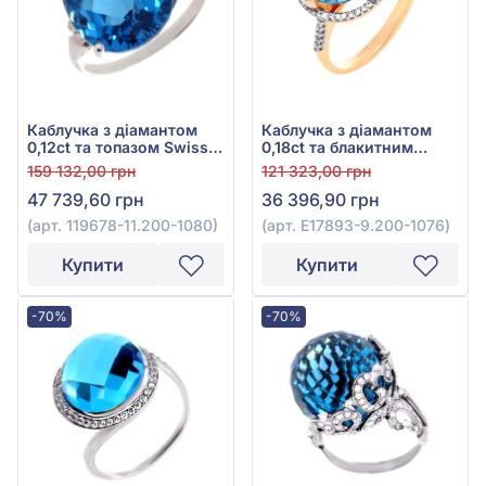
Каблучка з діамантом
Каблучка з діамантом
0,12ct та топазом Swiss
0,18ct та блакитним
Blue 14,13ct із білого
топазом Swiss Blue
159 132,00 грн
121 323,00 грн
золота 585°, арт. 119678-
3,72ct із червоного
47 739,60 грн
36 396,90 грн
11.200-1080
золота 585°, арт. E17893-
9.200-1076
(арт. 119678-11.200-1080)
(арт. E17893-9.200-1076)
Купити
Купити
-70%
-70%