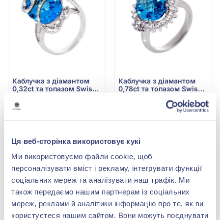
Каблучка з діамантом
Каблучка з діамантом
0,32ct та топазом Swiss
0,78ct та топазом Swiss
Blue 14,1ct із білого
Blue 6,41ct із білого
305 717,00 грн
357 841,00 грн
золота 750° проби, арт.
золота 750°, арт. 55-
91 715,10 грн
107 352,30 грн
55-SVR20571-850-0-
064406B-1056-0-1815
1250
(арт. 55-SVR20571-850-0-
(арт. 55-064406B-1056-0-
1250)
1815)
Ця веб-сторінка використовує кукі
Купити
Купити
Ми використовуємо файли cookie, щоб
персоналізувати вміст і рекламу, інтегрувати функції
-70%
-70%
соціальних мереж та аналізувати наш трафік. Ми
також передаємо нашим партнерам із соціальних
мереж, реклами й аналітики інформацію про те, як ви
користуєтеся нашим сайтом. Вони можуть поєднувати