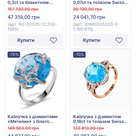
0,3ct та блакитним
0,07ct та топазом Swiss
топазом 6,5ct із
Blue 2,51ct із червоного
157 730,00 грн
80 139,00 грн
червоного золота 585°,
золота 585°, арт.
47 319,00 грн
24 041,70 грн
арт. RG-32035-12.200-
109R0035203-0-1.155-
1585
615
(арт. RG-32035-12.200-
(арт. 109R0035203-0-
1585)
1.155-615)
Купити
Купити
-70%
-70%
Каблучка з діамантами
Каблучка з діамантом
«Метелик» з білого
0,18ct та топазом Swiss
золота 585° з діамантом
Blue 8,34ct із червоного
149 593,00 грн
133 613,00 грн
0,16ct та блакитним
золота 585°, арт. E15725-
44 877,90 грн
40 083,90 грн
топазом 8,47ct, арт.
9.200-1179