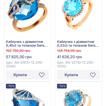
Каблучка з діамантом
Каблучка з діамантом
0,45ct та топазом Swiss
0,22ct та топазом Swiss
Blue 15,7ct із червоного
Blue 6,5ct із червоного
192 750,00 грн
138 754,00 грн
золота 585°, арт. RG-
золота 585°, арт. RG-
57 825,00 грн
41 626,20 грн
31631-12.200-2040
32110-12.200-1330
(арт. RG-31631-12.200-
(арт. RG-32110-12.200-
2040)
1330)
Купити
Купити
-70%
-70%