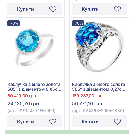
Купити
Купити
-70%
-70%
Каблучка з білого золота
Каблучка з білого золота
585° з діамантом 0,05ct
585° з діамантом 0,27ct
та топазом Swiss Blue
та топазом Swiss Blue
80 419,00 грн
189 237,00 грн
4,3ct, арт. R19124-9.155-
7,76ct, арт. R24398-
24 125,70 грн
56 771,10 грн
959
9.155-1830
(арт. R19124-9.155-959)
(арт. R24398-9.155-1830)
Купити
Купити