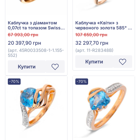
Каблучка з діамантом
Каблучка «Квіти» з
0,07ct та топазом Swiss
червоного золота 585° з
Blue 2,27ct із червоного
діамантом 0,04ct,
67 993,00 грн
107 659,00 грн
золота 585°, арт.
блакитним топазом
20 397,90 грн
32 297,70 грн
45R0033508-1-1.155-552
0,24ct, аметистом 5,34ct
та бірюзою, арт. 11-
(арт. 45R0033508-1-1.155-
(арт. 11-R28348В)
R28348В
552)
Купити
Купити
-70%
-70%