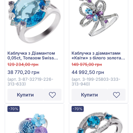
Каблучка з Діамантом
Каблучка з діамантами
0,05ct, Топазом Swiss
«Квіти» з білого золота
Blue 7,71ct та Аметистом
585° з Діамантом 0,59ct,
129 234,00 грн
149 975,00 грн
0,06ct з білого золота
Топазом Swiss Blue
38 770,20 грн
44 992,50 грн
585°, арт. 3-87-32719-
0,36ct, Аметистом
226-313-633
0,34ct, арт. 3-199-25803-
(арт. 3-87-32719-226-
(арт. 3-199-25803-333-
333-313-940
313-633)
313-940)
Купити
Купити
-70%
-70%