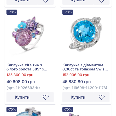
перламутром 1,37ct, арт.
11-R30071-47
11-R26685
-70%
-70%
Каблучка «Квіти» з
Каблучка з діамантом
білого золота 585° з
0,36ct та топазом Swiss
діамантом 0,01ct,
Blue 8,06ct із білого
135 360,00 грн
152 936,00 грн
блакитним топазом
золота 585°, арт. 119698-
40 608,00 грн
45 880,80 грн
0,49ct, аметистом 5,44ct,
11.200-1178
бірюзою 0,32ct та
(арт. 11-R26693-К)
(арт. 119698-11.200-1178)
іолітом 0,51ct, арт. 11-
R26693-К
Купити
Купити
-70%
-70%