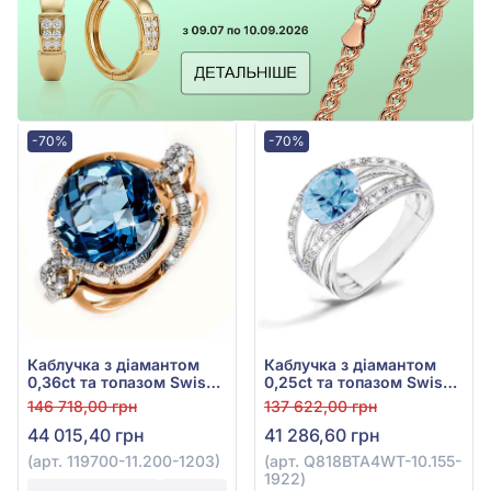
-70%
-70%
Каблучка з діамантом
Каблучка з діамантом
0,36ct та топазом Swiss
0,25ct та топазом Swiss
Blue 8,19ct із червоного
Blue 2,63ct із білого
146 718,00 грн
137 622,00 грн
золота 585°, арт. 119700-
золота 585°, арт.
44 015,40 грн
41 286,60 грн
11.200-1203
Q818BTA4WT-10.155-1922
(арт. 119700-11.200-1203)
(арт. Q818BTA4WT-10.155-
1922)