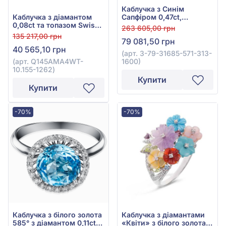
Каблучка з Синім
Сапфіром 0,47ct,
Каблучка з діамантом
Діамантом 0,54ct,
0,08ct та топазом Swiss
263 605,00 грн
Фіолетовим Аметистом
Blue 13,91ct із білого
135 217,00 грн
79 081,50 грн
2,87ct та Блакитним
золота 585°, арт.
40 565,10 грн
Топазом 1,26ct із білого
Q145AMA4WT-10.155-
(арт. 3-79-31685-571-313-
золота 585°, арт. 3-79-
1262
1600)
(арт. Q145AMA4WT-
31685-571-313-1600
10.155-1262)
Купити
Купити
-70%
-70%
Каблучка з білого золота
Каблучка з діамантами
585° з діамантом 0,11ct
«Квіти» з білого золота