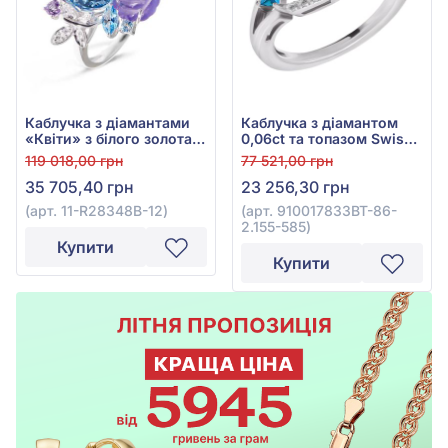
Каблучка з діамантами
Каблучка з діамантом
«Квіти» з білого золота
0,06ct та топазом Swiss
585° з діамантом 0,04ct,
Blue 0,77ct із білого
119 018,00 грн
77 521,00 грн
топазом блакитним
золота 585°, арт.
35 705,40 грн
23 256,30 грн
5,41ct, аметистом 1,52ct,
910017833BT-86-2.155-
бірюзою 0,53ct, арт. 11-
585
(арт. 11-R28348B-12)
(арт. 910017833BT-86-
R28348B-12
2.155-585)
Купити
Купити