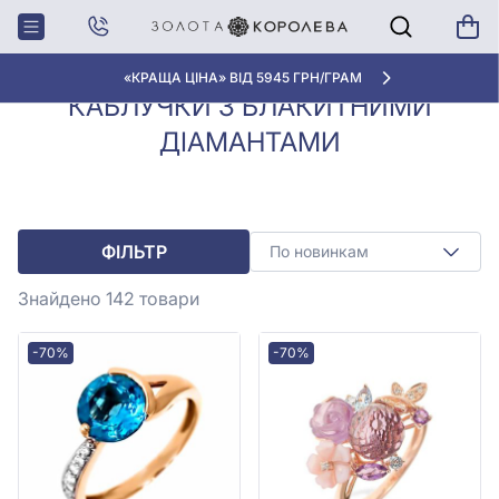
Каблучки з
Каблучки з блакитними
Головна
діамантами
діамантами
«КРАЩА ЦІНА» ВІД 5945 ГРН/ГРАМ
КАБЛУЧКИ З БЛАКИТНИМИ
ДІАМАНТАМИ
ФІЛЬТР
По новинкам
Знайдено 142
товари
-70%
-70%