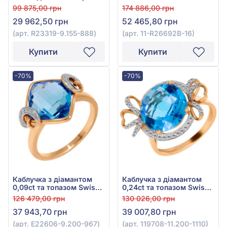
та топазом Swiss Blue
585°, Діамант 0,23ct,
99 875,00 грн
174 886,00 грн
4,35ct, арт. R23319-
Топаз блакитний 0,06ct,
29 962,50 грн
52 465,80 грн
9.155-888
Аметист 1,06ct, Гранат
родоліт 0,12ct, Бірюза
(арт. R23319-9.155-888)
(арт. 11-R26692В-16)
1,43ct, Хризоліт 0,78ct,
Перламутр 1,2ct, Топаз
Купити
Купити
безбарвний 0,47ct, арт.
11-R26692В-16
-70%
-70%
Каблучка з діамантом
Каблучка з діамантом
0,09ct та топазом Swiss
0,24ct та топазом Swiss
Blue 5,9ct із червоного
Blue 8,33ct із червоного
126 479,00 грн
130 026,00 грн
золота 585°, арт. E22606-
золота 585°, арт. 119708-
37 943,70 грн
39 007,80 грн
9.200-967
11.200-1110
(арт. E22606-9.200-967)
(арт. 119708-11.200-1110)