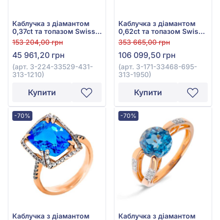
Каблучка з діамантом
Каблучка з діамантом
0,37ct та топазом Swiss
0,62ct та топазом Swiss
Blue 6,93ct із білого
Blue 32,35ct із білого
153 204,00 грн
353 665,00 грн
золота 585°, арт. 3-224-
золота 585°, арт. 3-171-
45 961,20 грн
106 099,50 грн
33529-431-313-1210
33468-695-313-1950
(арт. 3-224-33529-431-
(арт. 3-171-33468-695-
313-1210)
313-1950)
Купити
Купити
-70%
-70%
Каблучка з діамантом
Каблучка з діамантом