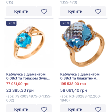
615)
1.155-473)
Купити
Купити
-70%
-70%
Каблучка з діамантом
Каблучка з діамантом
0,08ct та топазом Swiss
0,39ct та блакитним
Blue 2,71ct з червоного
топазом 15ct із
77 951,00 грн
195 538,00 грн
золота 585°, арт.
червоного золота 585°,
23 385,30 грн
58 661,40 грн
79R0034975-0-1.155-602
арт. RG-30288-12.200-
1840
(арт. 79R0034975-0-1.155-
(арт. RG-30288-12.200-
602)
1840)
Купити
Купити