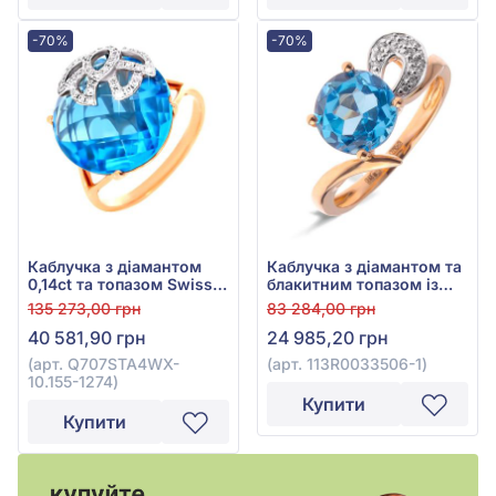
-70%
-70%
Каблучка з діамантом
Каблучка з діамантом та
0,14ct та топазом Swiss
блакитним топазом із
Blue 13,51ct із червоного
червоного золота 585°,
135 273,00 грн
83 284,00 грн
золота 585°, арт.
арт. 113R0033506-1
40 581,90 грн
24 985,20 грн
Q707STA4WX-10.155-1274
(арт. Q707STA4WX-
(арт. 113R0033506-1)
10.155-1274)
Купити
Купити