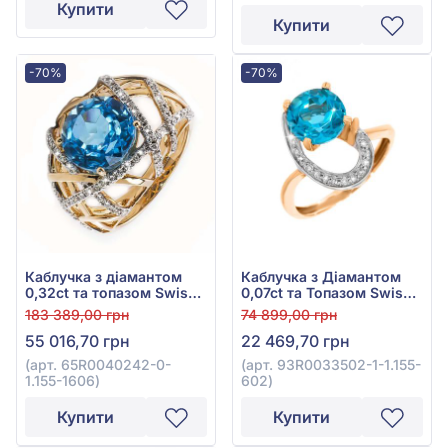
Купити
Купити
-70%
-70%
Каблучка з діамантом
Каблучка з Діамантом
0,32ct та топазом Swiss
0,07ct та Топазом Swiss
Blue 5,03ct із червоного
Blue 2,6ct із червоно-
183 389,00 грн
74 899,00 грн
золота 585°, арт.
білого золота 585°, арт.
55 016,70 грн
22 469,70 грн
65R0040242-0-1.155-
93R0033502-1-1.155-602
1606
(арт. 65R0040242-0-
(арт. 93R0033502-1-1.155-
1.155-1606)
602)
Купити
Купити