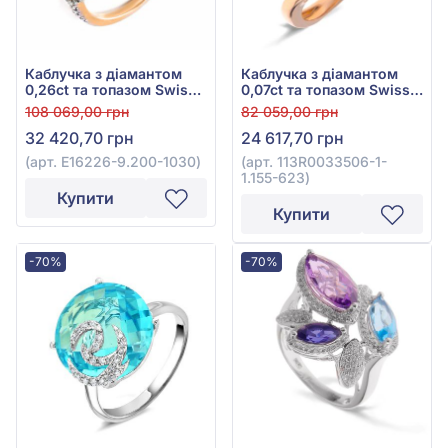
Каблучка з діамантом
Каблучка з діамантом
0,26ct та топазом Swiss
0,07ct та топазом Swiss
Blue 2,21ct із червоного
Blue 2,54ct із червоного
108 069,00 грн
82 059,00 грн
золота 585°, арт. E16226-
золота 585°, арт.
32 420,70 грн
24 617,70 грн
9.200-1030
113R0033506-1-1.155-623
(арт. E16226-9.200-1030)
(арт. 113R0033506-1-
1.155-623)
Купити
Купити
-70%
-70%