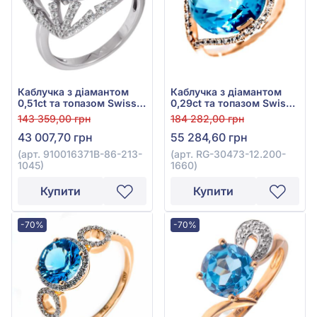
Каблучка з діамантом
Каблучка з діамантом
0,51ct та топазом Swiss
0,29ct та топазом Swiss
Blue 2,55ct із білого
Blue 13,3ct із червоного
143 359,00 грн
184 282,00 грн
золота 585°, арт.
золота 585°, арт. RG-
43 007,70 грн
55 284,60 грн
910016371В-86-213-1045
30473-12.200-1660
(арт. 910016371В-86-213-
(арт. RG-30473-12.200-
1045)
1660)
Купити
Купити
-70%
-70%