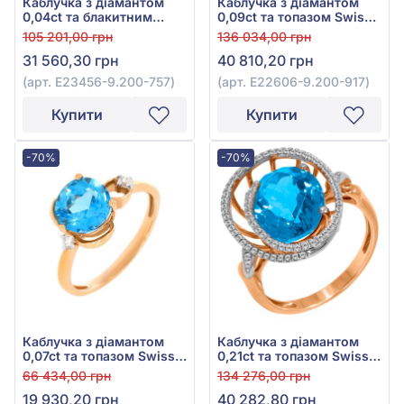
Каблучка з діамантом
Каблучка з діамантом
0,04ct та блакитним
0,09ct та топазом Swiss
топазом 7ct із червоного
Blue 8,62ct із червоного
105 201,00 грн
136 034,00 грн
золота 585°, арт. E23456-
золота 585°, арт. E22606-
31 560,30 грн
40 810,20 грн
9.200-757
9.200-917
(арт. E23456-9.200-757)
(арт. E22606-9.200-917)
Купити
Купити
-70%
-70%
Каблучка з діамантом
Каблучка з діамантом
0,07ct та топазом Swiss
0,21ct та топазом Swiss
Blue 2,68ct із червоного
Blue 6,13ct із червоно-
66 434,00 грн
134 276,00 грн
золота 585°, арт.
білого золота 585°, арт.
19 930,20 грн
40 282,80 грн
53R0033509-1-1.155-536
119690-11.200-1095