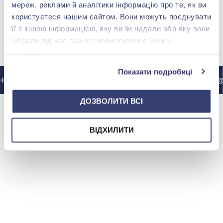
мереж, реклами й аналітики інформацію про те, як ви
користуєтеся нашим сайтом. Вони можуть поєднувати
її з іншою інформацією, яку ви їм надали або яку вони
зібрали під час вашого користування їхніми
МИ У INSTAGRAM
службами.
Показати подробиці
СТАГРАМУ @ZOLOTAKOROLEVA
ДО ІНСТАГРАМУ @Z
ДОЗВОЛИТИ ВСІ
ВІДХИЛИТИ