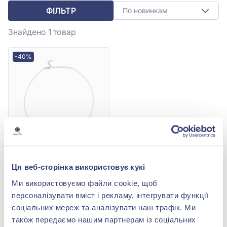
ФІЛЬТР
По новинкам
Знайдено 1
товар
-40%
Кольє зі срібла 925° зі
Ця веб-сторінка використовує кукі
Шпинеллю, арт. FN3883
10 472,00 грн
Ми використовуємо файли cookie, щоб
6 283,20 грн
персоналізувати вміст і рекламу, інтегрувати функції
(арт. FN3883)
соціальних мереж та аналізувати наш трафік. Ми
також передаємо нашим партнерам із соціальних
Купити