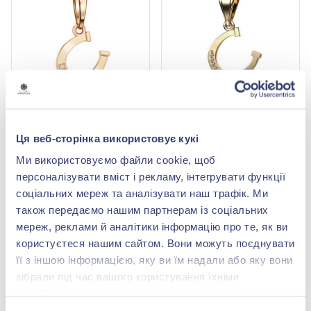
Підвіска з червоного
Підвіска «Підкова» з
золота 585° з фіанітом/
червоного золота 585° з
Ця веб-сторінка використовує кукі
куб.цирконієм, арт.
фіанітом, арт. 150287
12 782,20 грн
15 856,40 грн
150289
Ми використовуємо файли cookie, щоб
5 624,17 грн
6 976,82 грн
персоналізувати вміст і рекламу, інтегрувати функції
(арт. 150289)
(арт. 150287)
соціальних мереж та аналізувати наш трафік. Ми
Купити
Купити
також передаємо нашим партнерам із соціальних
мереж, реклами й аналітики інформацію про те, як ви
користуєтеся нашим сайтом. Вони можуть поєднувати
її з іншою інформацією, яку ви їм надали або яку вони
Кулон підкова – маленький талісман
зібрали під час вашого користування їхніми
великої сили
службами.