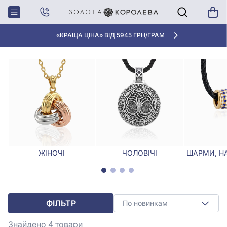
Головна
Кулони, Підвіски
Підвіски підкова
ПІДВІСКИ ПІДКОВА
«КРАЩА ЦІНА» ВІД 5945 ГРН/ГРАМ
ЖІНОЧІ
ЧОЛОВІЧІ
ШАРМИ, Н
ФІЛЬТР
По новинкам
Знайдено 4
товари