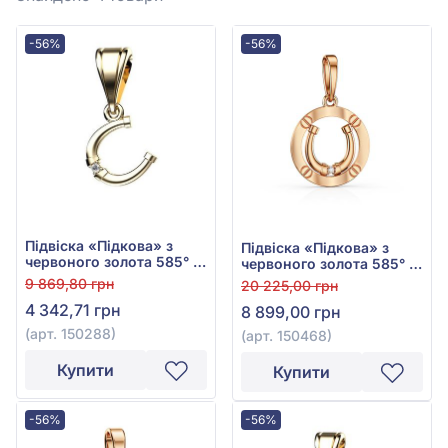
-56%
-56%
Підвіска «Підкова» з
Підвіска «Підкова» з
червоного золота 585° з
червоного золота 585° з
фіанітом/куб.цирконієм,
фіанітом/куб.цирконієм,
9 869,80 грн
20 225,00 грн
арт. 150288
арт. 150468
4 342,71 грн
8 899,00 грн
(арт. 150288)
(арт. 150468)
Купити
Купити
-56%
-56%