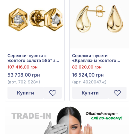
Сережки-пусети з
Сережки-пусети
жовтого золота 585° з
«Крапля» із жовтого
діамантами 0,15ct, арт.
золота 585°, арт.
107 416,00 грн
82 620,00 грн
702-928*
4020047ж
53 708,00 грн
16 524,00 грн
(арт. 702-928*)
(арт. 4020047ж)
Купити
Купити