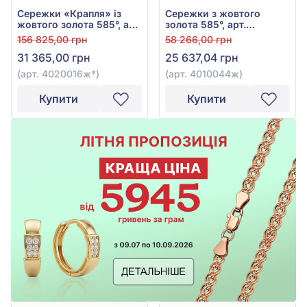
Сережки «Крапля» із
Сережки з жовтого
жовтого золота 585°, арт.
золота 585°, арт.
4020016ж
4010044ж
156 825,00 грн
58 266,00 грн
31 365,00 грн
25 637,04 грн
(арт. 4020016ж*)
(арт. 4010044ж)
Купити
Купити