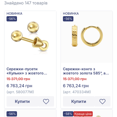
Знайдено 147
товарів
НОВИНКА
НОВИНКА
-56%
-56%
Сережки-пусети
Сережки-конго з
«Кульки» з жовтого
жовтого золота 585°, арт.
золота 585°, без вставки,
470334М
15 371,00 грн
15 371,00 грн
арт. 580077М
6 763,24 грн
6 763,24 грн
(арт. 580077М)
(арт. 470334М)
Купити
Купити
-56%
-58%
Краща ціна