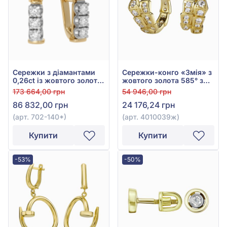
Сережки з діамантами
Сережки-конго «Змія» з
0,26ct із жовтого золота
жовтого золота 585° з
585°, арт. 702-140*
фіанітом, арт. 4010039ж
173 664,00 грн
54 946,00 грн
86 832,00 грн
24 176,24 грн
(арт. 702-140*)
(арт. 4010039ж)
Купити
Купити
-53%
-50%