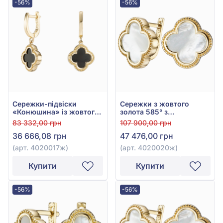
-56%
-56%
Сережки-підвіски
Сережки з жовтого
«Конюшина» із жовтого
золота 585° з
золота 585° з Чорним
перламутром, арт.
83 332,00 грн
107 900,00 грн
Оніксом, арт. 4020017ж
4020020ж
36 666,08 грн
47 476,00 грн
(арт. 4020017ж)
(арт. 4020020ж)
Купити
Купити
-56%
-56%