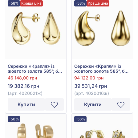
-58%
Краща ціна
-58%
Краща ціна
Сережки «Крапля» із
Сережки «Крапля» із
жовтого золота 585°, без
жовтого золота 585°, без
вставки, арт. 4020021ж
вставки, арт. 4020016ж
46 148,00 грн
94 122,00 грн
19 382,16 грн
39 531,24 грн
(арт. 4020021ж)
(арт. 4020016ж)
Купити
Купити
-50%
-56%