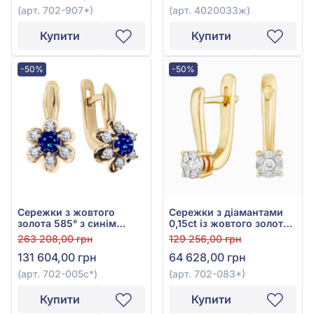
(арт. 702-907*)
(арт. 4020033ж)
Купити
Купити
-50%
-50%
Сережки з жовтого
Сережки з діамантами
золота 585° з синім
0,15ct із жовтого золота
сапфіром 0,68ct та
585°, арт. 702-083*
263 208,00 грн
129 256,00 грн
діамантами 0,4ct, арт.
131 604,00 грн
64 628,00 грн
702-005с*
(арт. 702-005с*)
(арт. 702-083*)
Купити
Купити