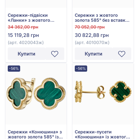
Сережки-підвіски
Сережки з жовтого
«Ланки» з жовтого
золота 585° без вставки,
золота 585°, без вставки,
арт. 4010070ж
34 362,00 грн
70 052,00 грн
арт. 4020043ж
15 119,28 грн
30 822,88 грн
(арт. 4020043ж)
(арт. 4010070ж)
Купити
Купити
-56%
-56%
Сережки «Конюшина» з
Сережки-пусети
жовтого золота 585° із
«Конюшина» із жовтого