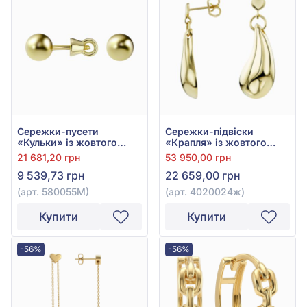
Сережки-пусети
Сережки-підвіски
«Кульки» із жовтого
«Крапля» із жовтого
золота 585°, арт.
золота 585°, арт.
21 681,20 грн
53 950,00 грн
580055М
4020024ж
9 539,73 грн
22 659,00 грн
(арт. 580055М)
(арт. 4020024ж)
Купити
Купити
-56%
-56%