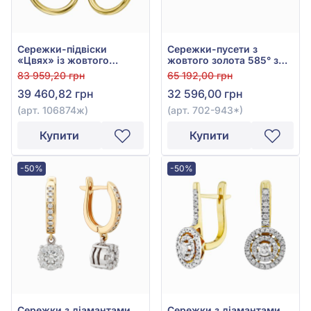
Сережки-підвіски
Сережки-пусети з
«Цвях» із жовтого
жовтого золота 585° з
золота 585°, арт.
діамантами 0,09ct, арт.
83 959,20 грн
65 192,00 грн
106874ж
702-943*
39 460,82 грн
32 596,00 грн
(арт. 106874ж)
(арт. 702-943*)
Купити
Купити
-50%
-50%
Сережки з діамантами
Сережки з діамантами