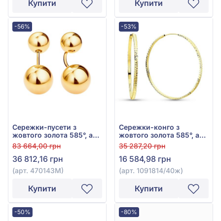
Купити
Купити
-56%
-53%
Сережки-пусети з
Сережки-конго з
жовтого золота 585°, арт.
жовтого золота 585°, арт.
470143М
1091814/40ж
83 664,00 грн
35 287,20 грн
36 812,16 грн
16 584,98 грн
(арт. 470143М)
(арт. 1091814/40ж)
Купити
Купити
-50%
-80%