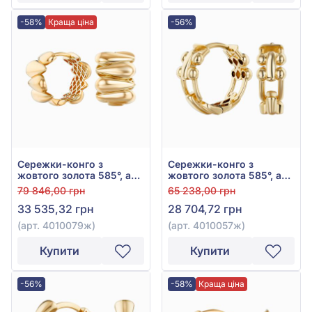
-58%
Краща ціна
-56%
Сережки-конго з
Сережки-конго з
жовтого золота 585°, арт.
жовтого золота 585°, арт.
4010079ж
4010057ж
79 846,00 грн
65 238,00 грн
33 535,32 грн
28 704,72 грн
(арт. 4010079ж)
(арт. 4010057ж)
Купити
Купити
-56%
-58%
Краща ціна