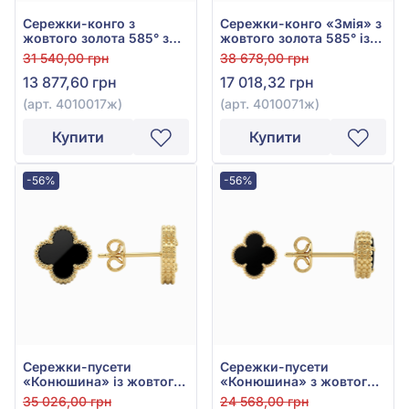
Сережки-конго з
Сережки-конго «Змія» з
жовтого золота 585° з
жовтого золота 585° із
фіанітом/куб.цирконієм,
зеленим фіанітом/
31 540,00 грн
38 678,00 грн
арт. 4010017ж
куб.цирконієм, арт.
13 877,60 грн
17 018,32 грн
4010071ж
(арт. 4010017ж)
(арт. 4010071ж)
Купити
Купити
-56%
-56%
Сережки-пусети
Сережки-пусети
«Конюшина» із жовтого
«Конюшина» з жовтого
золота 585° з Чорним
золота 585° з Чорним
35 026,00 грн
24 568,00 грн