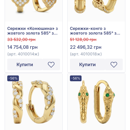
Сережки «Конюшина» з
Сережки-конго з
жовтого золота 585° з
жовтого золота 585° з
фіанітом/куб.цирконієм,
фіанітом/куб.цирконієм,
33 532,00 грн
51 128,00 грн
арт. 4010014ж
арт. 4010018ж
14 754,08 грн
22 496,32 грн
(арт. 4010014ж)
(арт. 4010018ж)
Купити
Купити
-56%
-56%