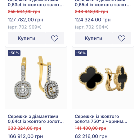
0,63ct із жовтого золота
0,65ct із жовтого золота
585°, арт. 702-909*
585°, арт. 702-904*
255 564,00 грн
248 648,00 грн
127 782,00 грн
124 324,00 грн
(арт. 702-909*)
(арт. 702-904*)
Купити
Купити
-50%
-56%
Сережки з діамантами
Сережки із жовтого
0,64ct із жовтого золота
золота 750° з Чорним
585°, арт. 702-907*
Оніксом, арт. 4020033ж
333 824,00 грн
141 400,00 грн
166 912,00 грн
62 216,00 грн