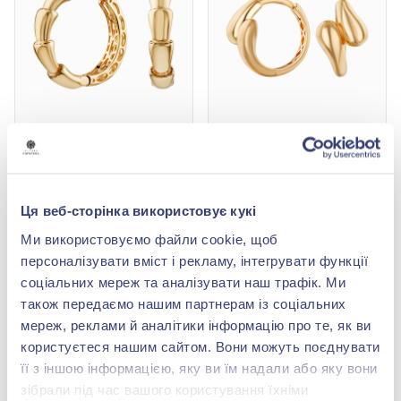
Сережки-конго «Змія» з
Сережки-конго
жовтого золота 585°, арт.
«Крапля» з жовтого
4020031ж
золота 585°, арт.
42 662,00 грн
34 362,00 грн
4010062ж
18 771,28 грн
14 432,04 грн
Ця веб-сторінка використовує кукі
(арт. 4020031ж)
(арт. 4010062ж)
Ми використовуємо файли cookie, щоб
Купити
Купити
персоналізувати вміст і рекламу, інтегрувати функції
соціальних мереж та аналізувати наш трафік. Ми
-56%
-56%
також передаємо нашим партнерам із соціальних
мереж, реклами й аналітики інформацію про те, як ви
користуєтеся нашим сайтом. Вони можуть поєднувати
її з іншою інформацією, яку ви їм надали або яку вони
зібрали під час вашого користування їхніми