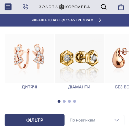
Головна
Сережки
Сережки з жовтого золота
СЕРЕЖКИ З ЖОВТОГО ЗОЛОТА
«КРАЩА ЦІНА» ВІД 5945 ГРН/ГРАМ
ДИТЯЧІ
ДІАМАНТИ
БЕЗ В
ФІЛЬТР
По новинкам