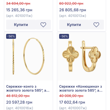
золота 585° з
золота 585°, арт.
34 694,00 грн
60 922,00 грн
перламутром, арт.
4010013ж
15 265,36 грн
26 805,68 грн
4010011ж
(арт. 4010011ж)
(арт. 4010013ж)
Купити
Купити
-56%
-56%
Сережки-конго з
Сережки «Конюшина» з
жовтого золота 585°, арт.
жовтого золота 585°, арт.
4010016ж
4010007ж
46 812,00 грн
40 006,00 грн
20 597,28 грн
17 602,64 грн
(арт. 4010016ж)
(арт. 4010007ж)