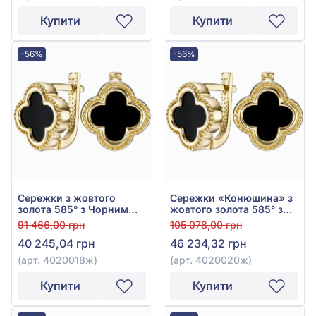
Купити
Купити
-56%
-56%
Сережки з жовтого
Сережки «Конюшина» з
золота 585° з Чорним
жовтого золота 585° з
Оніксом, арт. 4020018ж
Чорним Оніксом, арт.
91 466,00 грн
105 078,00 грн
4020020ж
40 245,04 грн
46 234,32 грн
(арт. 4020018ж)
(арт. 4020020ж)
Купити
Купити