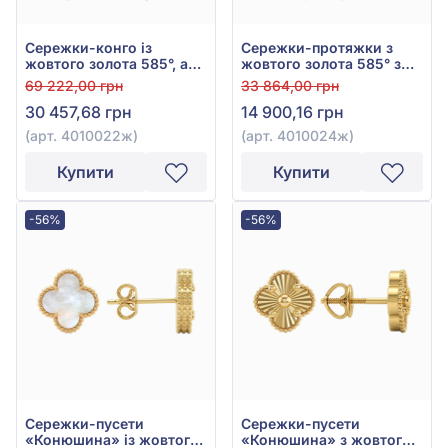
Сережки-конго із
Сережки-протяжки з
жовтого золота 585°, арт.
жовтого золота 585° з
4010022ж
перлами, арт. 4010024ж
69 222,00 грн
33 864,00 грн
30 457,68 грн
14 900,16 грн
(арт. 4010022ж)
(арт. 4010024ж)
Купити
Купити
-56%
-56%
Сережки-пусети
Сережки-пусети
«Конюшина» із жовтого
«Конюшина» з жовтого