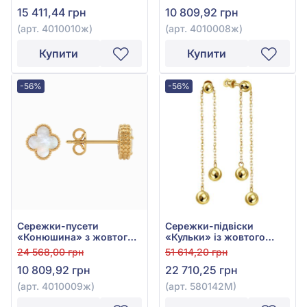
Оніксом, арт. 4010010ж
Оніксом, арт. 4010008ж
15 411,44 грн
10 809,92 грн
(арт. 4010010ж)
(арт. 4010008ж)
Купити
Купити
-56%
-56%
Сережки-пусети
Сережки-підвіски
«Конюшина» з жовтого
«Кульки» із жовтого
золота 585° з
золота 585°, без вставки,
24 568,00 грн
51 614,20 грн
перламутром, арт.
арт. 580142М
10 809,92 грн
22 710,25 грн
4010009ж
(арт. 4010009ж)
(арт. 580142М)