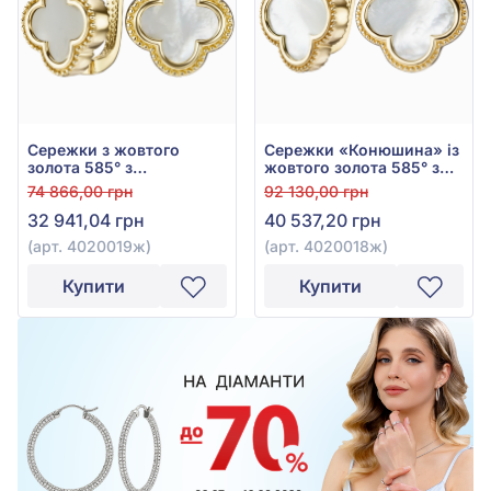
Сережки з жовтого
Сережки «Конюшина» із
золота 585° з
жовтого золота 585° з
перламутром, арт.
перламутром, арт.
74 866,00 грн
92 130,00 грн
4020019ж
4020018ж
32 941,04 грн
40 537,20 грн
(арт. 4020019ж)
(арт. 4020018ж)
Купити
Купити