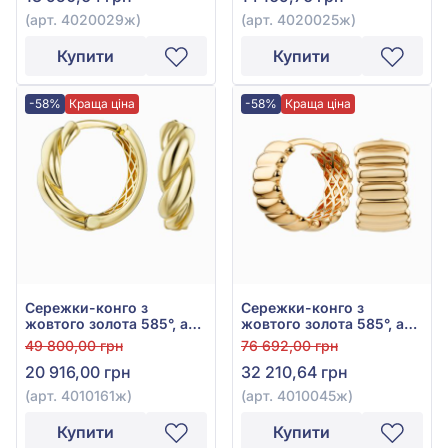
(арт. 4020029ж)
(арт. 4020025ж)
Купити
Купити
-58%
Краща ціна
-58%
Краща ціна
Сережки-конго з
Сережки-конго з
жовтого золота 585°, арт.
жовтого золота 585°, арт.
4010161ж
4010045ж
49 800,00 грн
76 692,00 грн
20 916,00 грн
32 210,64 грн
(арт. 4010161ж)
(арт. 4010045ж)
Купити
Купити