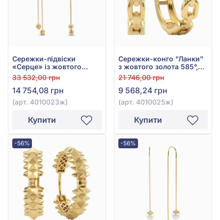
Сережки-підвіски
Сережки-конго "Ланки"
«Серце» із жовтого
з жовтого золота 585°,
золота 585°, арт.
без вставки, арт.
33 532,00 грн
21 746,00 грн
4010023ж
4010025ж
14 754,08 грн
9 568,24 грн
(арт. 4010023ж)
(арт. 4010025ж)
Купити
Купити
-56%
-56%