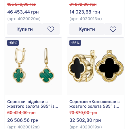
Зеленим Малахітом, арт.
золота 585° із зеленим
105 576,00 грн
31 872,00 грн
4020020ж
малахітом, арт.
46 453,44 грн
14 023,68 грн
4020013ж
(арт. 4020020ж)
(арт. 4020013ж)
Купити
Купити
-56%
-56%
Сережки-підвіски з
Сережки «Конюшина» з
жовтого золота 585° із
жовтого золота 585° з
Зеленим Малахітом, арт.
Чорним Оніксом, арт.
60 424,00 грн
73 870,00 грн
4020012ж
4020019ж
26 586,56 грн
32 502,80 грн
(арт. 4020012ж)
(арт. 4020019ж)