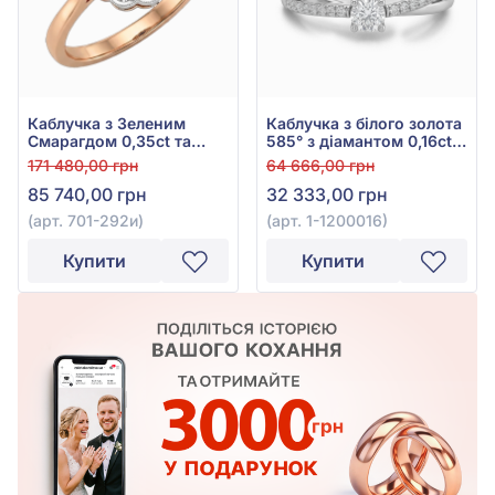
Каблучка з Зеленим
Каблучка з білого золота
Смарагдом 0,35ct та
585° з діамантом 0,16ct,
Діамантом 0,2ct із
арт. 1-1200016
171 480,00 грн
64 666,00 грн
червоно-білого золота
85 740,00 грн
32 333,00 грн
585°, арт. 701-292и
(арт. 701-292и)
(арт. 1-1200016)
Купити
Купити