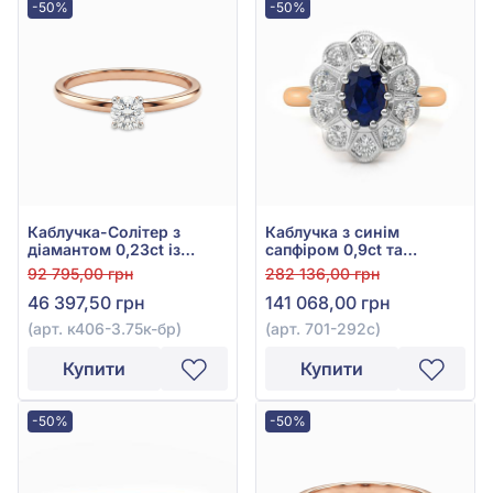
-50%
-50%
Каблучка-Солітер з
Каблучка з синім
діамантом 0,23ct із
сапфіром 0,9ct та
червоного золота 585°,
діамантом 0,31ct із
92 795,00 грн
282 136,00 грн
арт. к406-3.75к-бр
червоно-білого золота
46 397,50 грн
141 068,00 грн
585°, арт. 701-292с
(арт. к406-3.75к-бр)
(арт. 701-292с)
Купити
Купити
-50%
-50%