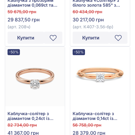
Каблучка з прозорим
Каблучка «Солітер» з
діамантом 0,069ct та
білого золота 585° з
чорним діамантом
діамантом 0,15ct, арт.
59 675,00 грн
60 434,00 грн
0,117ct із червоного
К407-3.5б-бр
29 837,50 грн
30 217,00 грн
золота 585°, арт. 208ч
(арт. 208ч)
(арт. К407-3.5б-бр)
Купити
Купити
-50%
-50%
Каблучка-солітер з
Каблучка-солітер з
діамантом 0,24ct із
діамантом 0,14ct із
червоного золота 585°,
червоного золота 585°,
82 734,00 грн
56 758,00 грн
арт. К403-3.75к-бр
арт. К407-3.5к-бр
41 367,00 грн
28 379,00 грн