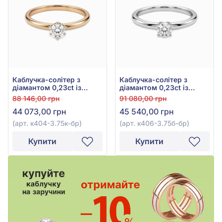
Каблучка-солітер з
Каблучка-солітер з
діамантом 0,23ct із
діамантом 0,23ct із
червоного золота 585°,
білого золота 585°, арт.
88 146,00 грн
91 080,00 грн
арт. к404-3.75к-бр
к406-3.75б-бр
44 073,00 грн
45 540,00 грн
(арт. к404-3.75к-бр)
(арт. к406-3.75б-бр)
Купити
Купити