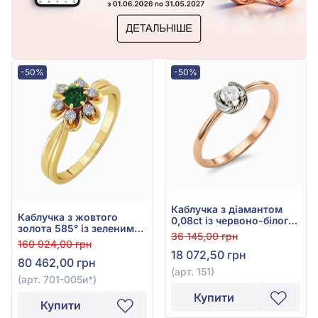
-50%
-50%
Каблучка з діамантом
Каблучка з жовтого
0,08ct із червоно-білого
золота 585° із зеленим
золота 585°, арт. 151
36 145,00 грн
смарагдом 0,2ct та
160 924,00 грн
діамантами 0,24ct, арт.
18 072,50 грн
80 462,00 грн
701-005и*
(арт. 151)
(арт. 701-005и*)
Купити
Купити