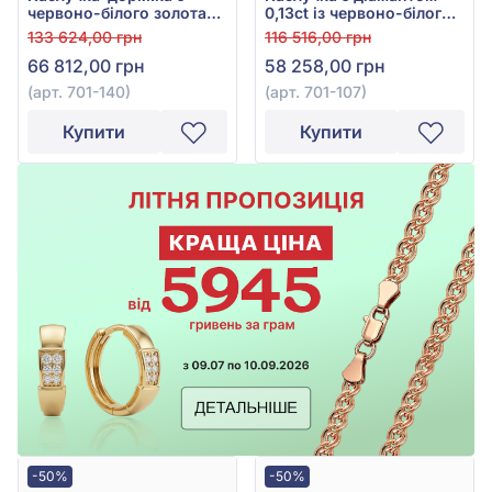
червоно-білого золота
0,13ct із червоно-білого
585° з діамантами
золота 585°, арт. 701-107
133 624,00 грн
116 516,00 грн
0,33ct, арт. 701-140
66 812,00 грн
58 258,00 грн
(арт. 701-140)
(арт. 701-107)
Купити
Купити
-50%
-50%