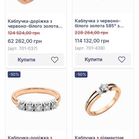
Каблучка з червоно-
Каблучка-доріжка з
білого золота 585° з
червоно-білого золота
діамантом 0,37ct, арт.
585° з діамантами
228 264,00 грн
124 524,00 грн
701-438
0,33ct, арт. 701-037
114 132,00 грн
62 262,00 грн
(арт. 701-438)
(арт. 701-037)
Купити
Купити
-50%
-50%
Каблучка-доріжка з
Каблучка з діамантом