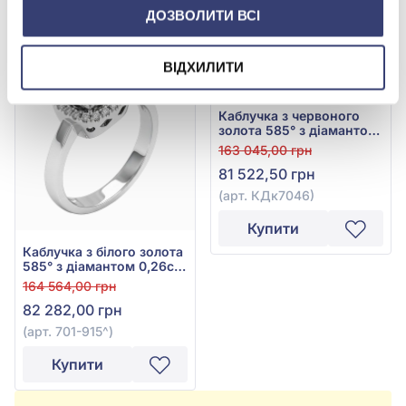
ДОЗВОЛИТИ ВСІ
Купити
Купити
ВІДХИЛИТИ
-50%
-50%
Каблучка з червоного
золота 585° з діамантом
0,5ct, арт. КДк7046
163 045,00 грн
81 522,50 грн
(арт. КДк7046)
Купити
Каблучка з білого золота
585° з діамантом 0,26ct,
арт. 701-915
164 564,00 грн
82 282,00 грн
(арт. 701-915^)
Купити