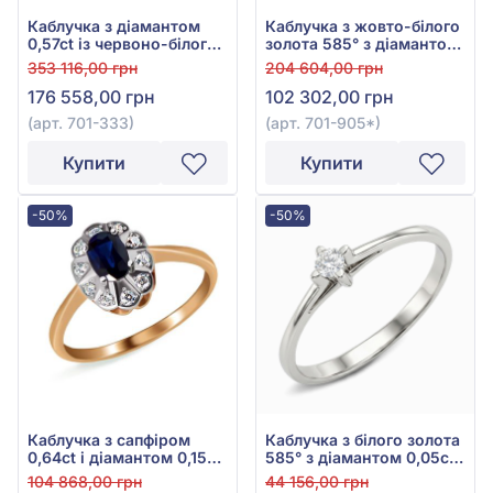
Каблучка з діамантом
Каблучка з жовто-білого
0,57ct із червоно-білого
золота 585° з діамантом
золота 585°, арт. 701-333
0,39ct, арт. 701-905*
353 116,00 грн
204 604,00 грн
176 558,00 грн
102 302,00 грн
(арт. 701-333)
(арт. 701-905*)
Купити
Купити
-50%
-50%
Каблучка з сапфіром
Каблучка з білого золота
0,64ct і діамантом 0,15ct
585° з діамантом 0,05ct,
із червоно-білого золота
арт. 101359б
104 868,00 грн
44 156,00 грн
585°, арт. 701-185с