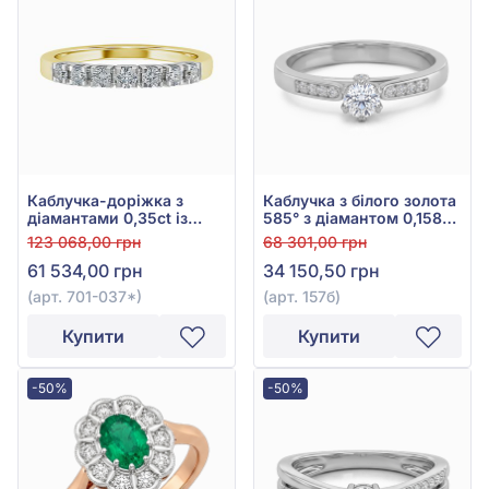
Каблучка-доріжка з
Каблучка з білого золота
діамантами 0,35ct із
585° з діамантом 0,158ct,
жовтого золота 585°, арт.
арт. 157б
123 068,00 грн
68 301,00 грн
701-037*
61 534,00 грн
34 150,50 грн
(арт. 701-037*)
(арт. 157б)
Купити
Купити
-50%
-50%