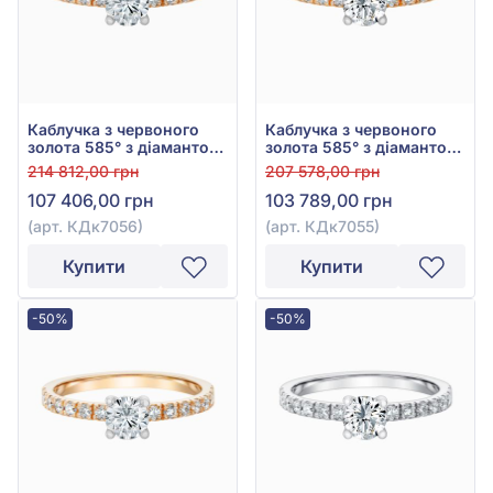
Каблучка з червоного
Каблучка з червоного
золота 585° з діамантом
золота 585° з діамантом
0,83ct, арт. КДк7056
0,77ct, арт. КДк7055
214 812,00 грн
207 578,00 грн
107 406,00 грн
103 789,00 грн
(арт. КДк7056)
(арт. КДк7055)
Купити
Купити
-50%
-50%