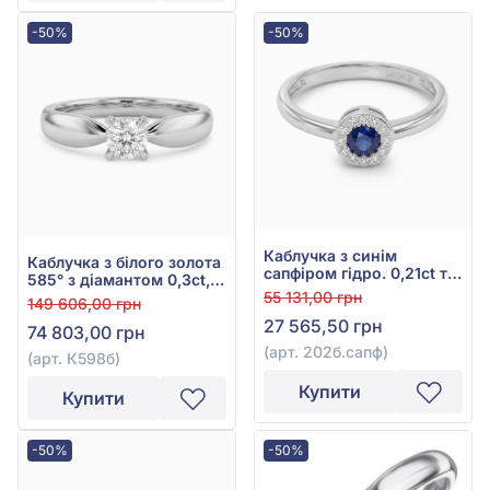
-50%
-50%
Каблучка з синім
Каблучка з білого золота
сапфіром гідро. 0,21ct та
585° з діамантом 0,3ct,
діамантом 0,078ct із
арт. К598б
55 131,00 грн
149 606,00 грн
білого золота 585°, арт.
27 565,50 грн
202б.сапф
74 803,00 грн
(арт. 202б.сапф)
(арт. К598б)
Купити
Купити
-50%
-50%