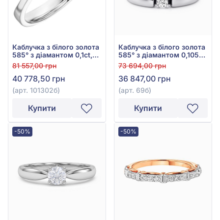
Каблучка з білого золота
Каблучка з білого золота
585° з діамантом 0,1ct,
585° з діамантом 0,105ct,
арт. 101302б
арт. 69б
81 557,00 грн
73 694,00 грн
40 778,50 грн
36 847,00 грн
(арт. 101302б)
(арт. 69б)
Купити
Купити
-50%
-50%