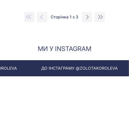
Сторінка 1 з 3
МИ У INSTAGRAM
ДО ІНСТАГРАМУ @ZOLOTAKOROLEVA
ДО ІНСТ