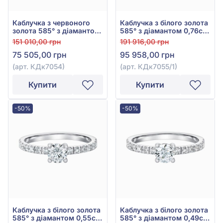
Каблучка з червоного
Каблучка з білого золота
золота 585° з діамантом
585° з діамантом 0,76ct,
0,55ct, арт. КДк7054
арт. КДк7055/1
151 010,00 грн
191 916,00 грн
75 505,00 грн
95 958,00 грн
(арт. КДк7054)
(арт. КДк7055/1)
Купити
Купити
-50%
-50%
Каблучка з білого золота
Каблучка з білого золота
585° з діамантом 0,55ct,
585° з діамантом 0,49ct,