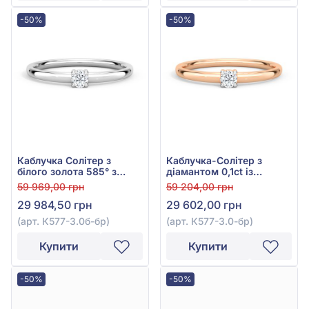
-50%
-50%
Каблучка Солітер з
Каблучка-Солітер з
білого золота 585° з
діамантом 0,1ct із
діамантом 0,095ct, арт.
червоного золота 585°,
59 969,00 грн
59 204,00 грн
К577-3.0б-бр
арт. К577-3.0к-бр
29 984,50 грн
29 602,00 грн
(арт. К577-3.0б-бр)
(арт. К577-3.0-бр)
Купити
Купити
-50%
-50%