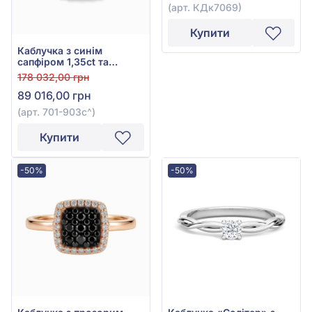
(арт. КДк7069)
Купити
Каблучка з синім
сапфіром 1,35ct та
діамантом 0,16ct з білого
178 032,00 грн
золота 585°, арт. 701-
89 016,00 грн
903с
(арт. 701-903с^)
Купити
-50%
-50%