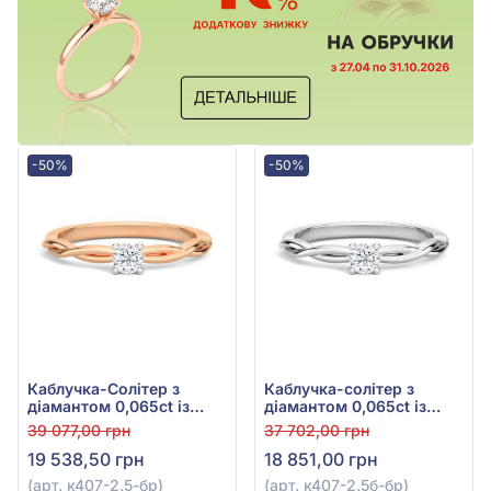
-50%
-50%
Каблучка-Солітер з
Каблучка-солітер з
діамантом 0,065ct із
діамантом 0,065ct із
червоного золота 585°,
білого золота 585°, арт.
39 077,00 грн
37 702,00 грн
арт. к407-2.5к-бр
к407-2.5б-бр
19 538,50 грн
18 851,00 грн
(арт. к407-2.5-бр)
(арт. к407-2.5б-бр)