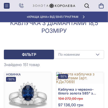
Каблучки з
Каблучка з діамантами 18,5
Головна
діамантами
розміру
«КРАЩА ЦІНА» ВІД 5945 ГРН/ГРАМ
КАБЛУЧКА З ДІАМАНТАМИ 18,5
РОЗМІРУ
ФІЛЬТР
По новинкам
Знайдено 151
товар
НОВИНКА
-50%
-50%
Каблучка з червоно-
білого золота 585° з
діамантом 0,75ct, арт.
194 272,00 грн
КДк7069
97 136,00 грн