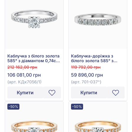
Каблучка з білого золота
Каблучка-доріжка з
585° з діамантом 0,74ct,
білого золота 585° з
арт. КДк7056/1
діамантами 0,36ct, арт.
212 162,00 грн
119 792,00 грн
701-037
106 081,00 грн
59 896,00 грн
(арт. КДк7056/1)
(арт. 701-037^)
Купити
Купити
-50%
-50%