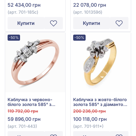
52 434,00 грн
22 078,00 грн
(арт. 701-185с)
(арт. 101359б)
Купити
Купити
-50%
-50%
Каблучка з червоно-
Каблучка з жовто-білого
білого золота 585° з
золота 585° з діамантом
діамантом 0,22ct, арт.
0,19ct, арт. 701-911*
119 792,00 грн
200 236,00 грн
701-443
59 896,00 грн
100 118,00 грн
(арт. 701-443)
(арт. 701-911*)