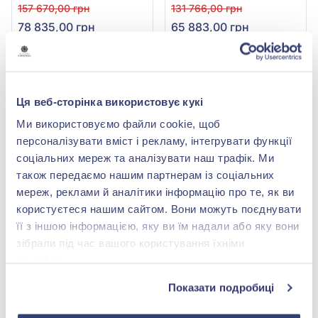
арт. КДк7054/1
арт. КДк7053/1
157 670,00 грн
131 766,00 грн
78 835,00 грн
65 883,00 грн
(арт. КДк7054/1)
(арт. КДк7053/1)
Купити
Купити
Ця веб-сторінка використовує кукі
-50%
-50%
Ми використовуємо файли cookie, щоб
персоналізувати вміст і рекламу, інтегрувати функції
соціальних мереж та аналізувати наш трафік. Ми
також передаємо нашим партнерам із соціальних
мереж, реклами й аналітики інформацію про те, як ви
користуєтеся нашим сайтом. Вони можуть поєднувати
її з іншою інформацією, яку ви їм надали або яку вони
зібрали під час вашого користування їхніми
Каблучка з білого золота
Каблучка з білого золота
585° з діамантом 0,51ct,
585° з діамантом 0,24ct,
службами.
арт. КДк7046/1
арт. 701-191
179 440,00 грн
100 864,00 грн
Показати подробиці
89 720,00 грн
50 432,00 грн
(арт. КДк7046/1)
(арт. 701-191^)