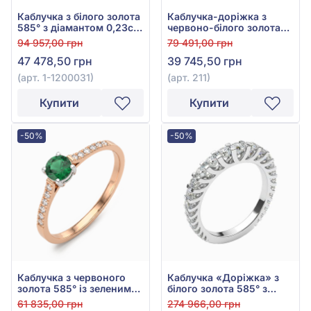
Каблучка з білого золота
Каблучка-доріжка з
585° з діамантом 0,23ct,
червоно-білого золота
арт. 1-1200031
585° з діамантами 0,3ct,
94 957,00 грн
79 491,00 грн
арт. 211
47 478,50 грн
39 745,50 грн
(арт. 1-1200031)
(арт. 211)
Купити
Купити
-50%
-50%
Каблучка з червоного
Каблучка «Доріжка» з
золота 585° із зеленим
білого золота 585° з
смарагдом 0,31ct та
діамантами 1,56ct, арт.
61 835,00 грн
274 966,00 грн
діамантом 0,1ct, арт. 1-
6-12130