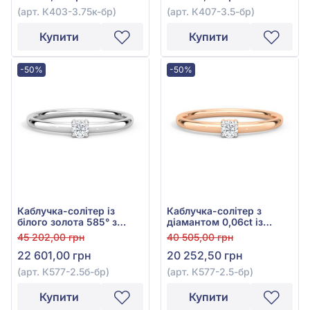
(арт. К403-3.75к-бр)
(арт. К407-3.5-бр)
Купити
Купити
-50%
-50%
Каблучка-солітер із
Каблучка-солітер з
білого золота 585° з
діамантом 0,06ct із
діамантом 0,065ct, арт.
червоного золота 585°,
45 202,00 грн
40 505,00 грн
К577-2.5б-бр
арт. К577-2.5к-бр
22 601,00 грн
20 252,50 грн
(арт. К577-2.5б-бр)
(арт. К577-2.5-бр)
Купити
Купити