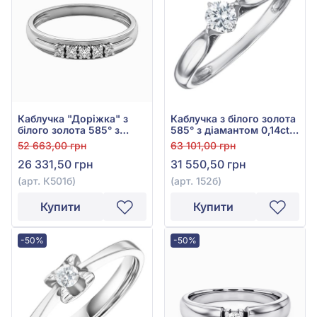
Каблучка "Доріжка" з
Каблучка з білого золота
білого золота 585° з
585° з діамантом 0,14ct,
діамантами 0,085ct, арт.
арт. 152б
52 663,00 грн
63 101,00 грн
К501б
26 331,50 грн
31 550,50 грн
(арт. К501б)
(арт. 152б)
Купити
Купити
-50%
-50%