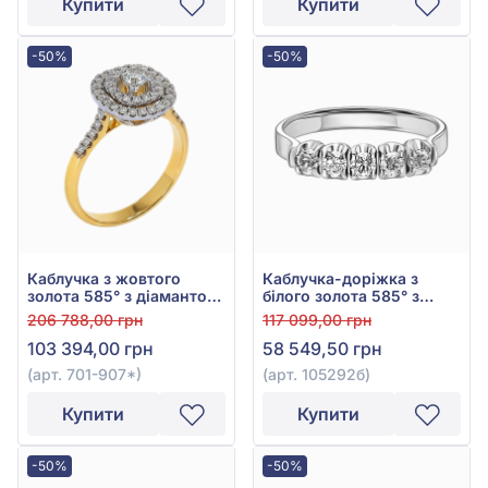
Купити
Купити
-50%
-50%
Каблучка з жовтого
Каблучка-доріжка з
золота 585° з діамантом
білого золота 585° з
0,39ct, арт. 701-907*
діамантами 0,4ct, арт.
206 788,00 грн
117 099,00 грн
105292б
103 394,00 грн
58 549,50 грн
(арт. 701-907*)
(арт. 105292б)
Купити
Купити
-50%
-50%