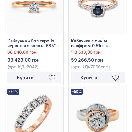
Каблучка «Солітер» із
Каблучка з синім
червоного золота 585° з
сапфіром 0,51ct та
діамантом 0,16ct, арт.
діамантом 0,35ct із
66 846,00 грн
118 533,00 грн
КДк7042
червоного золота 585°,
33 423,00 грн
59 266,50 грн
арт. КДк7069спф
(арт. КДк7042)
(арт. КДк7069спф)
Купити
Купити
-50%
-50%