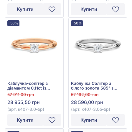
Купити
Купити
-50%
-50%
Каблучка-солітер з
Каблучка Солітер з
діамантом 0,11ct із
білого золота 585° з
червоного золота 585°,
діамантом 0,12ct, арт.
57 911,00 грн
57 192,00 грн
арт. к407-3.0к-бр
к407-3.0б-бр
28 955,50 грн
28 596,00 грн
(арт. к407-3.0-бр)
(арт. к407-3.0б-бр)
Купити
Купити