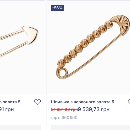
-56%
Шпилька з червоного золота 585°, арт. 660088
Шпилька з червоного золота 585° без вставки, арт. 660156
91 грн
9 539,73 грн
21 681,20 грн
(арт. 660156)