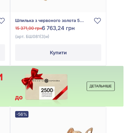
Шпилька з червоного золота 585° з фіанітом/куб.цирконієм, арт. БШ081(3)и
6 763,24 грн
15 371,00 грн
(арт. БШ081(3)и)
Купити
-56%