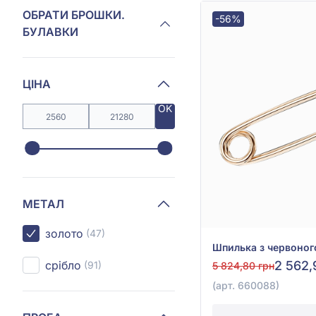
ОБРАТИ БРОШКИ.
-56%
БУЛАВКИ
ЦІНА
OK
МЕТАЛ
золото
(47)
срібло
2 562,
(91)
5 824,80 грн
(арт. 660088)