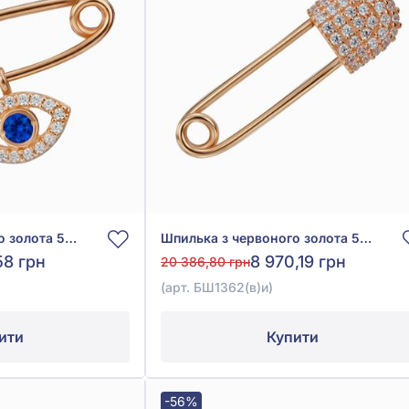
Шпилька з червоного золота 585° з синім та білим фіанітом, арт. БШ680и
Шпилька з червоного золота 585° з фіанітом/куб.цирконієм, арт. БШ1362(в)и
58 грн
8 970,19 грн
20 386,80 грн
(арт. БШ1362(в)и)
ити
Купити
-56%