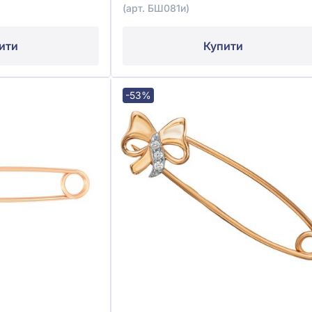
(арт. БШ081и)
ити
Купити
-53%