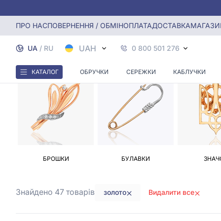
Головна
Брошки. Булавки
Золоті брошки, Булавки
ПРО НАС
ПОВЕРНЕННЯ / ОБМІН
ОПЛАТА
ДОСТАВКА
МАГАЗИ
UAH
UA
/
RU
0 800 501 276
КАТАЛОГ
ОБРУЧКИ
СЕРЕЖКИ
КАБЛУЧКИ
БРОШКИ
БУЛАВКИ
ЗНАЧ
Знайдено 47
товарів
золото
Видалити все