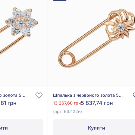
Шпилька з червоного золота 585° з фіанітом/куб.цирконієм, арт. БШ079и
Шпилька з червоного золота 585° з фіанітом/куб.цирконієм, арт. БШ122и
,81 грн
5 837,74 грн
13 267,60 грн
(арт. БШ122и)
ити
Купити