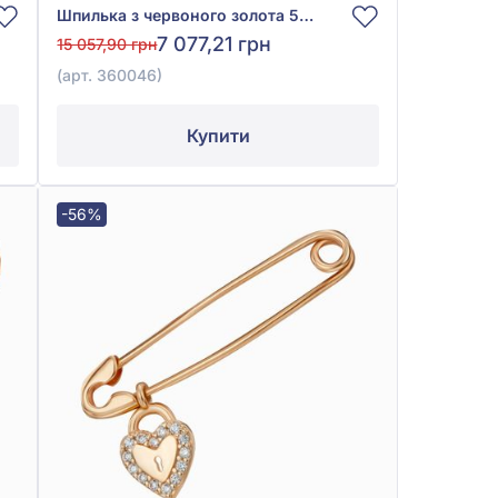
Шпилька з червоного золота 585° з фіанітом/куб.цирконієм, арт. 360046
7 077,21 грн
15 057,90 грн
(арт. 360046)
Купити
-56%