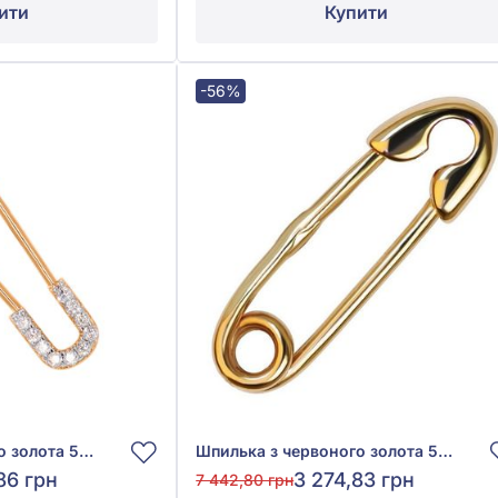
ити
Купити
-56%
Шпилька з червоного золота 585° з фіанітом/куб.цирконієм, арт. 360098
Шпилька з червоного золота 585° без вставки, арт. БШ081и
86 грн
3 274,83 грн
7 442,80 грн