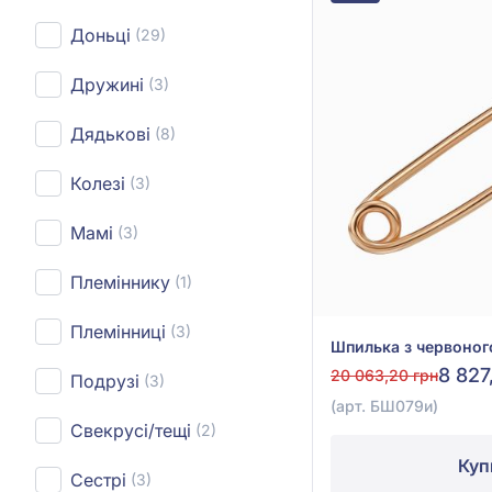
Доньці
(29)
Дружині
(3)
Дядькові
(8)
Колезі
(3)
Мамі
(3)
Племіннику
(1)
Племінниці
(3)
8 827
20 063,20 грн
Подрузі
(3)
(арт. БШ079и)
Свекрусі/тещі
(2)
Куп
Сестрі
(3)