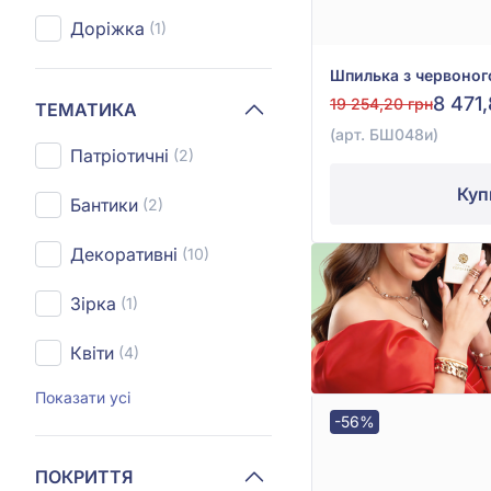
Доріжка
(1)
8 471
19 254,20 грн
ТЕМАТИКА
(арт. БШ048и)
Патріотичні
(2)
Куп
Бантики
(2)
Декоративні
(10)
Зірка
(1)
Квіти
(4)
Показати усі
-56%
ПОКРИТТЯ