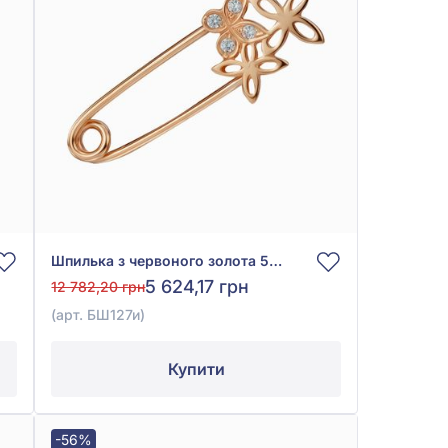
Шпилька з червоного золота 585° з фіанітом/куб.цирконієм, арт. БШ127и
5 624,17 грн
12 782,20 грн
(арт. БШ127и)
Купити
-56%