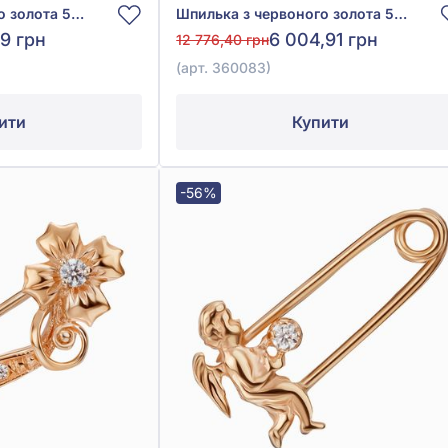
Шпилька з червоного золота 585°, арт. 360012
Шпилька з червоного золота 585° з фіанітом/куб.цирконієм, арт. 360083
79 грн
6 004,91 грн
12 776,40 грн
(арт. 360083)
ити
Купити
-56%