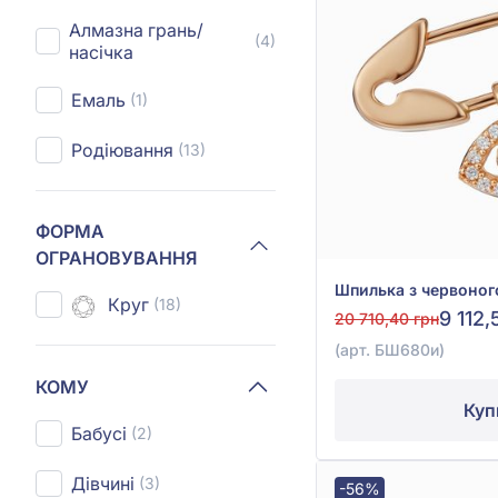
Алмазна грань/
(4)
насічка
Емаль
(1)
Родіювання
(13)
ФОРМА
ОГРАНОВУВАННЯ
Круг
(18)
9 112,
20 710,40 грн
(арт. БШ680и)
КОМУ
Куп
Бабусі
(2)
Дівчині
(3)
-56%