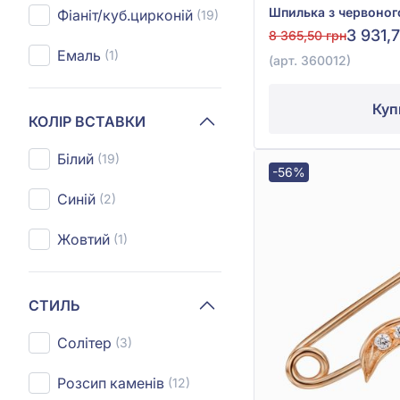
Фіаніт/куб.цирконій
(19)
3 931,
8 365,50 грн
Емаль
(1)
(арт. 360012)
Куп
КОЛІР ВСТАВКИ
Білий
(19)
-56%
Синій
(2)
Жовтий
(1)
СТИЛЬ
Солітер
(3)
Розсип каменів
(12)