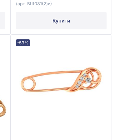
(арт. БШ081(2)и)
Купити
-53%