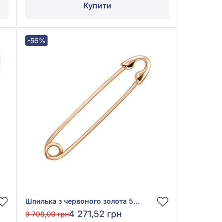
Купити
-56%
Шпилька з червоного золота 585°, арт. БШ081(2)и
4 271,52 грн
9 708,00 грн