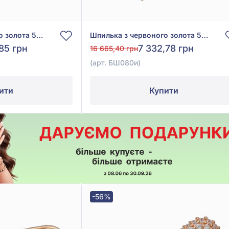
Шпилька з червоного золота 585° з фіанітом/куб.цирконієм, арт. БШ048и
Шпилька з червоного золота 585° з фіанітом/куб.цирконієм, арт. БШ080и
,85 грн
7 332,78 грн
16 665,40 грн
(арт. БШ080и)
ити
Купити
-56%