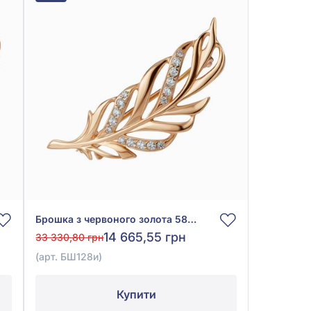
Брошка з червоного золота 585° з фіанітом, арт. БШ128и
14 665,55 грн
33 330,80 грн
(арт. БШ128и)
Купити